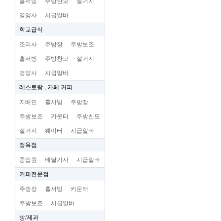
홀서빙
주방찬모
설거지
영양사
시급알바
학교급식
조리사
주방장
주방보조
홀서빙
주방찬모
설거지
영양사
시급알바
레스토랑 , 카페 커피
지배인
홀서빙
주방장
주방보조
카운터
주방찬모
설거지
웨이터
시급알바
정육점
종업원
배달기사
시급알바
커피전문점
주방장
홀서빙
카운터
주방보조
시급알바
빵/제과