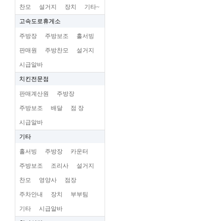
찬모
설거지
장치
기타~
고속도로휴게소
주방장
주방보조
홀서빙
판매원
주방찬모
설거지
시급알바
치킨전문점
판매계산원
주방장
주방보조
배달
점 장
시급알바
기타
홀서빙
주방장
카운터
주방보조
조리사
설거지
찬모
영양사
점장
주차안내
장치
부부팀
기타
시급알바