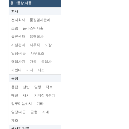
용고물상,식품
회사
전자회사
품질검사관리
조립
플라스틱사출
물류센타
용역회사
시설관리
사무직
포장
일당/시급
사무보조
영업사원
가공
공업사
카센타
기타
제조
공장
용접
선반
밀링
닥트
배관
새시
기계정비수리
알루미늄삿시
기타
일당/시급
금형
기계
제조
생산직/식품