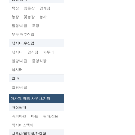
목장
양돈장
양계장
농장
꽃농장
농사
일당/시급
조경
무우 배추작업
낚시터,수산업
낚시터
양식장
가두리
일당/시급
굴양식장
낚시터
알바
일당/시급
마사지, 매장.사우나,기타
매장판매
슈퍼마켓
마트
판매/점원
퀵서비스택배
사우나/찜질방/한증막