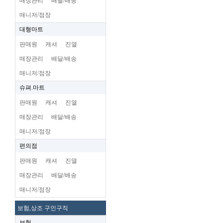
매장관리
배달/배송
매니저/점장
대형마트
판매원
캐셔
진열
매장관리
배달/배송
매니저/점장
슈펴.마트
판매원
캐셔
진열
매장관리
배달/배송
매니저/점장
편의점
판매원
캐셔
진열
매장관리
배달/배송
매니저/점장
보험,상조 구인구직
보험