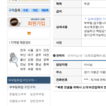
학력
무관
급여
＊ 상세내용만 기
부부팀 급구합니
상세내용
숙소깨끗합니다
성실하고 책임감
장기근무가능하신
사진
전국
서울
경기
인천
부산
대구
광주
대전
연락처
연락하실 때
"스피드잡에서 보
울산
강원
경남
경북
전남
전북
충남
충북
담당자명
이사님
제주
세종
해외
주소
경기 가평군 가평
전화번호
*** - 직거래 
부부팀취업구인구직~~
부부팀취업 구인구직
* 빠른 연결을 위해서 소개/파견업체의
호텔청소부부
농장부부팀
모텔청소부부
양돈장부부