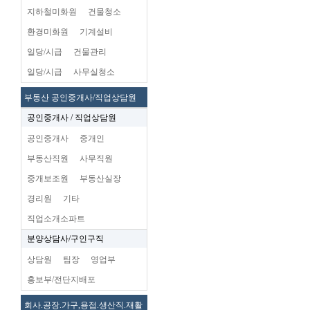
지하철미화원
건물청소
환경미화원
기계설비
일당/시급
건물관리
일당/시급
사무실청소
부동산 공인중개사/직업상담원
공인중개사 / 직업상담원
공인중개사
중개인
부동산직원
사무직원
중개보조원
부동산실장
경리원
기타
직업소개소파트
분양상담사/구인구직
상담원
팀장
영업부
홍보부/전단지배포
회사.공장.가구,용접.생산직.재활