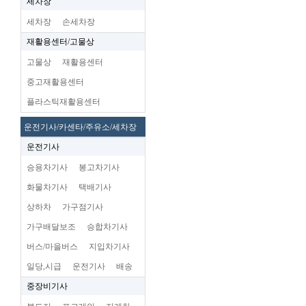
세차장
세차장
손세차장
재활용센터/고물상
고물상
재활용센터
중고재활용센터
플라스틱재활용센터
운전기사/카센타/주유소/세차장
운전기사
승용차기사
봉고차기사
화물차기사
택배기사
상하차
가구점기사
가구배달보조
승합차기사
버스/마을버스
지입차기사
일당,시급
운전기사
배송
중장비기사