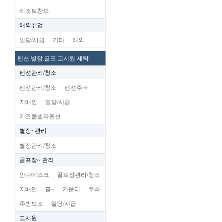
리조트찬모
해외취업
일당/시급
기타
해외
펜션 별장.골프.고시원 세탁
펜션관리/청소
펜션관리/청소
펜션주바
지배인
일당/시급
키즈풀빌라펜션
별장~관리
별장관리/청소
골프장~ 관리
안내데스크
골프장관리/청소
지배인
홀~
카운터
주바
주방보조
일당/시급
고시원