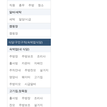
직원
총무
주방
청소
알바/세탁
세탁
일당/시급
캠핑장
캠핑장
식당/구인구직(숙박업식당)
숙박업(내 식당)
주방장
주방보조
조리사
홀서빙
카운터
지배인
주차안내
주방찬모
설거지
영양사
웨이터
고기집
주방이모
시급알바
고기집,정육점
홀서빙
주방장
조리사
찬모
주방보조
설거지