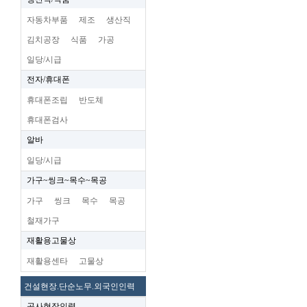
자동차부품
제조
생산직
김치공장
식품
가공
일당/시급
전자/휴대폰
휴대폰조립
반도체
휴대폰검사
알바
일당/시급
가구~씽크~목수~목공
가구
씽크
목수
목공
철재가구
재활용고물상
재활용센타
고물상
건설현장.단순노무.외국인인력
공사현장인력