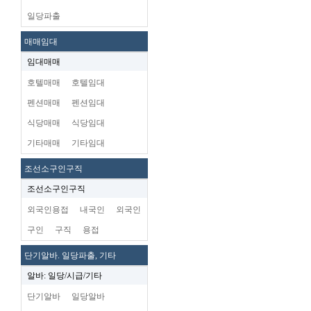
일당파출
매매임대
임대매매
호텔매매
호텔임대
펜션매매
펜션임대
식당매매
식당임대
기타매매
기타임대
조선소구인구직
조선소구인구직
외국인용접
내국인
외국인
구인
구직
용접
단기알바. 일당파출, 기타
알바: 일당/시급/기타
단기알바
일당알바