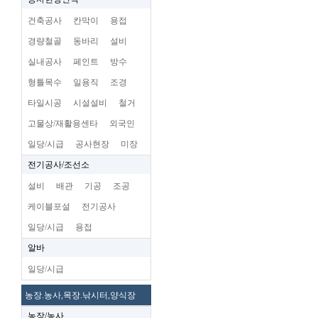
건축공사
칸막이
용접
경량철골
동바리
설비
실내공사
페인트
방수
형틀목수
일용직
조경
타일시공
시설설비
철거
고물상/재활용센타
외국인
일당/시급
공사현장
미장
전기공사/조선소
설비
배관
기공
조공
케이블포설
전기공사
일당/시급
용접
알바
일당/시급
농장.농사,목장.낚시터,양식장
농장/농사