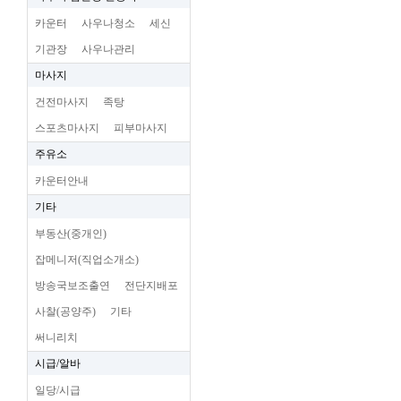
카운터
사우나청소
세신
기관장
사우나관리
마사지
건전마사지
족탕
스포츠마사지
피부마사지
주유소
카운터안내
기타
부동산(중개인)
잡메니저(직업소개소)
방송국보조출연
전단지배포
사찰(공양주)
기타
써니리치
시급/알바
일당/시급