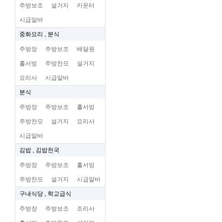
주방보조
설거지
카운터
시급알바
중화요리 , 분식
주방장
주방보조
배달원
홀서빙
주방찬모
설거지
요리사
시급알바
분식
주방장
주방보조
홀서빙
주방찬모
설거지
요리사
시급알바
김밥 , 김밥천국
주방장
주방보조
홀서빙
주방찬모
설거지
시급알바
구내식당 , 학교급식
주방장
주방보조
조리사