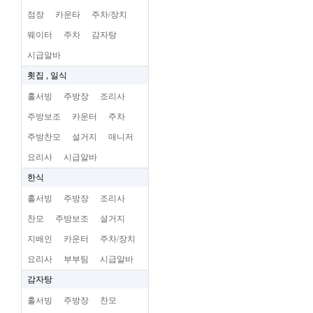
점장
카운타
주차/장치
웨이터
주차
감자탕
시급알바
횟집 , 일식
홀서빙
주방장
조리사
주방보조
카운터
주차
주방찬모
설거지
매니저
요리사
시급알바
한식
홀서빙
주방장
조리사
찬모
주방보조
설거지
지배인
카운터
주차/장치
요리사
부부팀
시급알바
감자탕
홀서빙
주방장
찬모