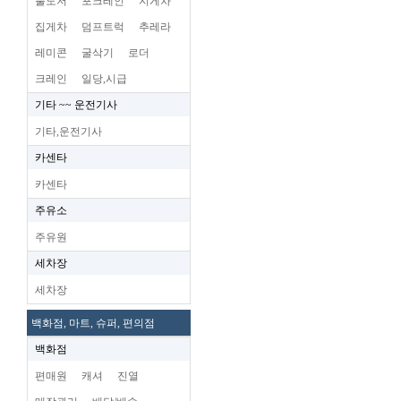
불도저
포크레인
지게차
집게차
덤프트럭
추레라
레미콘
굴삭기
로더
크레인
일당,시급
기타 ~~ 운전기사
기타,운전기사
카센타
카센타
주유소
주유원
세차장
세차장
백화점, 마트, 슈퍼, 편의점
백화점
편매원
캐셔
진열