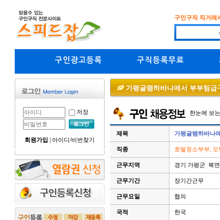
구인구직 직거래
구인광고등록
구직등록무료
가평글램하바나에서 부부팀급
저장
한눈에 보
제목
가평글램하바나에
회원가입
|
아이디/비번찾기
직종
호텔청소부부, 
근무지역
경기 가평군 북면
근무기간
장기간근무
근무요일
협의
국적
한국