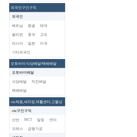
외국인구인구직
외국인
베트남
몽골
태국
필리핀
중국
교포
러시아
일본
미국
기타외국인
오토바이/식당배달/택배배달
오토바이배달
식당배달
치킨배달
택배배달
cnc체용,세차장,재활센터,고물상
cnc구인구직
MCT
선반
밀링
연마
프레스
금형가공