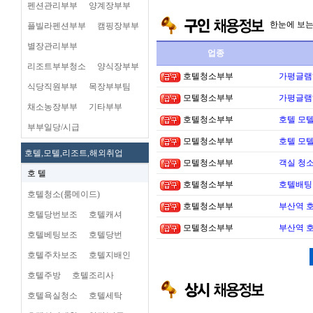
펜션관리부부
양계장부부
한눈에 보
플빌라펜션부부
캠핑장부부
별장관리부부
업종
리조트부부청소
양식장부부
호텔청소부부
가평글램
식당직원부부
목장부부팀
모텔청소부부
가평글램
채소농장부부
기타부부
호텔청소부부
호텔 모텔
부부일당/시급
모텔청소부부
호텔 모텔
호텔,모텔,리조트,해외취업
모텔청소부부
객실 청소
호 텔
호텔청소부부
호텔배팅 
호텔청소(룸메이드)
호텔청소부부
부산역 
호텔당번보조
호텔캐셔
모텔청소부부
부산역 
호텔베팅보조
호텔당번
호텔주차보조
호텔지배인
호텔주방
호텔조리사
호텔욕실청소
호텔세탁