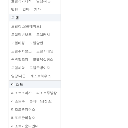
호텔식기세척
일당/시급
벨맨
알바
기타
모 텔
모텔청소(룸메이드)
모텔당번보조
모텔캐셔
모텔베팅
모텔당번
모텔주차보조
모텔지배인
숙박업조리
모텔욕실청소
모텔세탁
모텔주방이모
일당/시급
게스트하우스
리 조 트
리조트조리사
리조트주방장
리조트주
룸메이드(청소)
리조트관리청소
리조트관리청소
리조트카운터안내