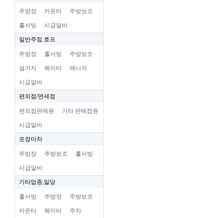
주방장
카운터
주방보조
홀서빙
시급알바
일반주점.호프
주방장
홀서빙
주방보조
설거지
웨이터
매니저
시급알바
편의점/면세점
편의점판매원
기타 판매점원
시급알바
포장마차
주방장
주방보조
홀서빙
시급알바
기타업종,일당
홀서빙
주방장
주방보조
카운타
웨이터
주차