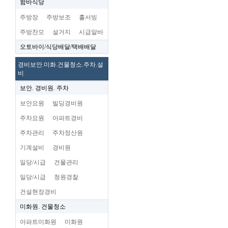
함바식당
주방장
주방보조
홀서빙
주방찬모
설거지
시급알바
오토바이/식당배달/택배배달
경비보안.미화.건물청소.주차.설
비
보안. 경비원. 주차
보안요원
빌딩경비원
주차요원
아파트경비
주차관리
주차정산원
기계설비
경비원
일당/시급
건물관리
일당/시급
청원경찰
건설현장경비
미화원. 건물청소
아파트미화원
미화원