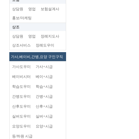
상담원
영업
보험설계사
홍보/마케팅
상조
상담원
영업
장례지도사
상조서비스
장례도우미
가사,베이비,간병,요양 구인구직
가사도우미
가사+시급
베이비시터
베이+시급
학습도우미
학습+시급
간병도우미
간병+시급
산후도우미
산후+시급
실버도우미
실버+시급
요양도우미
요양+시급
등/하원 시급