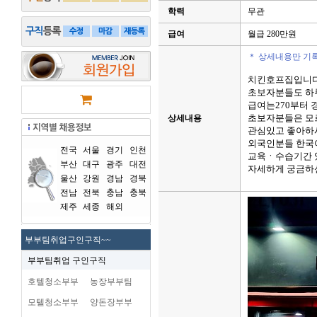
학력
무관
급여
월급 280만원
＊ 상세내용만 기
치킨호프집입니다
초보자분들도 하
급여는270부터
초보자분들은 모
상세내용
관심있고 좋아하
외국인분들 한국
전국
서울
경기
인천
교육ㆍ수습기간 
부산
대구
광주
대전
자세하게 궁금하
울산
강원
경남
경북
전남
전북
충남
충북
제주
세종
해외
부부팀취업구인구직~~
부부팀취업 구인구직
호텔청소부부
농장부부팀
모텔청소부부
양돈장부부