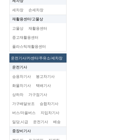
세차장
세차장
손세차장
재활용센터/고물상
고물상
재활용센터
중고재활용센터
플라스틱재활용센터
운전기사/카센타/주유소/세차장
운전기사
승용차기사
봉고차기사
화물차기사
택배기사
상하차
가구점기사
가구배달보조
승합차기사
버스/마을버스
지입차기사
일당,시급
운전기사
배송
중장비기사