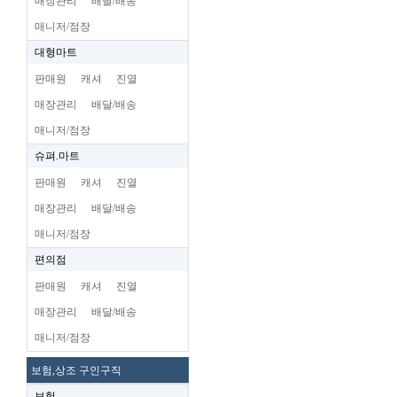
매장관리
배달/배송
매니저/점장
대형마트
판매원
캐셔
진열
매장관리
배달/배송
매니저/점장
슈펴.마트
판매원
캐셔
진열
매장관리
배달/배송
매니저/점장
편의점
판매원
캐셔
진열
매장관리
배달/배송
매니저/점장
보험,상조 구인구직
보험