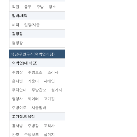
직원
총무
주방
청소
알바/세탁
세탁
일당/시급
캠핑장
캠핑장
식당/구인구직(숙박업식당)
숙박업(내 식당)
주방장
주방보조
조리사
홀서빙
카운터
지배인
주차안내
주방찬모
설거지
영양사
웨이터
고기집
주방이모
시급알바
고기집,정육점
홀서빙
주방장
조리사
찬모
주방보조
설거지