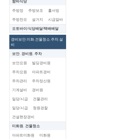
함바식당
주방장
주방보조
홀서빙
주방찬모
설거지
시급알바
오토바이/식당배달/택배배달
경비보안.미화.건물청소.주차.설
비
보안. 경비원. 주차
보안요원
빌딩경비원
주차요원
아파트경비
주차관리
주차정산원
기계설비
경비원
일당/시급
건물관리
일당/시급
청원경찰
건설현장경비
미화원. 건물청소
아파트미화원
미화원