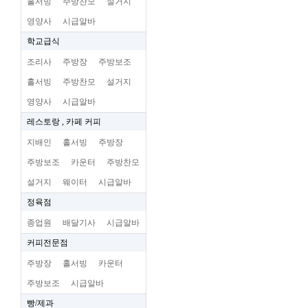
홀서빙
주방찬모
설거지
영양사
시급알바
학교급식
조리사
주방장
주방보조
홀서빙
주방찬모
설거지
영양사
시급알바
레스토랑 , 카페 커피
지배인
홀서빙
주방장
주방보조
카운터
주방찬모
설거지
웨이터
시급알바
정육점
종업원
배달기사
시급알바
커피전문점
주방장
홀서빙
카운터
주방보조
시급알바
빵/제과