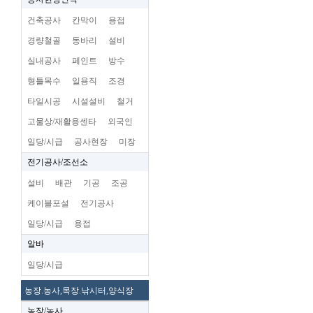
건축공사
칸막이
용접
경량철골
동바리
설비
실내공사
페인트
방수
형틀목수
일용직
조경
타일시공
시설설비
철거
고물상/재활용센타
외국인
일당/시급
공사현장
미장
전기공사/조선소
설비
배관
기공
조공
케이블포설
전기공사
일당/시급
용접
알바
일당/시급
농장.농사,목장.낚시터,양식장
농장/농사