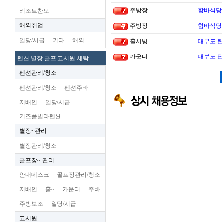
주방장
함바식당
리조트찬모
해외취업
주방장
함바식당
일당/시급
기타
해외
홀서빙
대부도 
카운터
대부도 
펜션 별장.골프.고시원 세탁
펜션관리/청소
펜션관리/청소
펜션주바
지배인
일당/시급
키즈풀빌라펜션
별장~관리
별장관리/청소
골프장~ 관리
안내데스크
골프장관리/청소
지배인
홀~
카운터
주바
주방보조
일당/시급
고시원