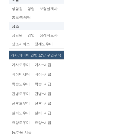
상담원
영업
보험설계사
홍보/마케팅
상조
상담원
영업
장례지도사
상조서비스
장례도우미
가사,베이비,간병,요양 구인구직
가사도우미
가사+시급
베이비시터
베이+시급
학습도우미
학습+시급
간병도우미
간병+시급
산후도우미
산후+시급
실버도우미
실버+시급
요양도우미
요양+시급
등/하원 시급