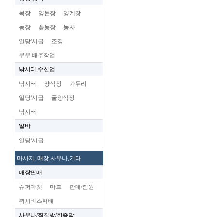
목장
양돈장
양계장
농장
꽃농장
농사
일당/시급
조경
무우 배추작업
낚시터,수산업
낚시터
양식장
가두리
일당/시급
굴양식장
낚시터
알바
일당/시급
마사지, 매장.사우나,기타
매장판매
슈퍼마켓
마트
판매/점원
퀵서비스택배
사우나/찜질방/한증막