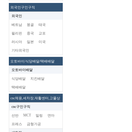
외국인구인구직
외국인
베트남
몽골
태국
필리핀
중국
교포
러시아
일본
미국
기타외국인
오토바이/식당배달/택배배달
오토바이배달
식당배달
치킨배달
택배배달
cnc체용,세차장,재활센터,고물상
cnc구인구직
MCT
선반
밀링
연마
프레스
금형가공