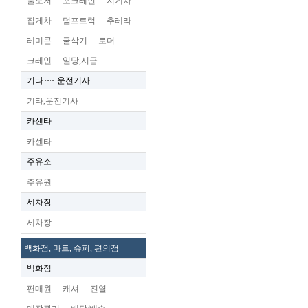
불도저
포크레인
지게차
집게차
덤프트럭
추레라
레미콘
굴삭기
로더
크레인
일당,시급
기타 ~~ 운전기사
기타,운전기사
카센타
카센타
주유소
주유원
세차장
세차장
백화점, 마트, 슈퍼, 편의점
백화점
편매원
캐셔
진열