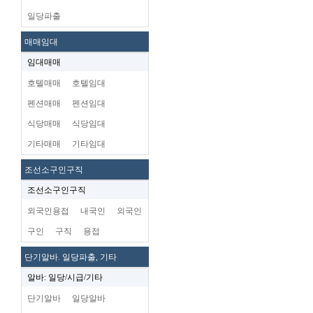
일당파출
매매임대
임대매매
호텔매매
호텔임대
펜션매매
펜션임대
식당매매
식당임대
기타매매
기타임대
조선소구인구직
조선소구인구직
외국인용접
내국인
외국인
구인
구직
용접
단기알바. 일당파출, 기타
알바: 일당/시급/기타
단기알바
일당알바