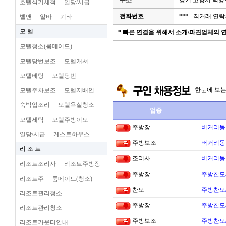
주소
경기 고양시 덕양
호텔식기세척
일당/시급
전화번호
*** - 직거래 
벨맨
알바
기타
모 텔
* 빠른 연결을 위해서 소개/파견업체의
모텔청소(룸메이드)
모텔당번보조
모텔캐셔
모텔베팅
모텔당번
한눈에 보
모텔주차보조
모텔지배인
숙박업조리
모텔욕실청소
업종
모텔세탁
모텔주방이모
주방장
버거리동타
일당/시급
게스트하우스
주방보조
버거리동타
리 조 트
조리사
버거리동타
리조트조리사
리조트주방장
주방장
주방찬모
리조트주
룸메이드(청소)
찬모
주방찬모
리조트관리청소
주방장
주방찬모
리조트관리청소
주방보조
주방찬모
리조트카운터안내