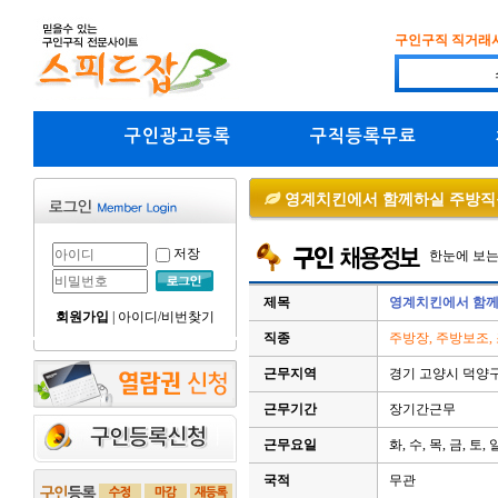
구인구직 직거래
구인광고등록
구직등록무료
영계치킨에서 함께하실 주방직
저장
한눈에 보
제목
영계치킨에서 함께
회원가입
|
아이디/비번찾기
직종
주방장, 주방보조,
근무지역
경기 고양시 덕양
근무기간
장기간근무
근무요일
화, 수, 목, 금, 토, 
국적
무관