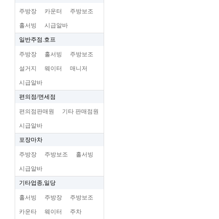
주방장
카운터
주방보조
홀서빙
시급알바
일반주점.호프
주방장
홀서빙
주방보조
설거지
웨이터
매니저
시급알바
편의점/면세점
편의점판매원
기타 판매점원
시급알바
포장마차
주방장
주방보조
홀서빙
시급알바
기타업종,일당
홀서빙
주방장
주방보조
카운타
웨이터
주차