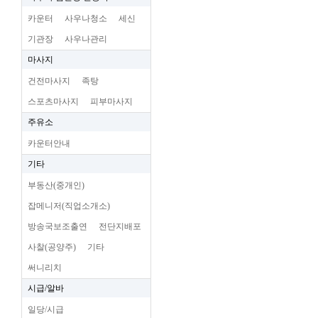
카운터
사우나청소
세신
기관장
사우나관리
마사지
건전마사지
족탕
스포츠마사지
피부마사지
주유소
카운터안내
기타
부동산(중개인)
잡메니저(직업소개소)
방송국보조출연
전단지배포
사찰(공양주)
기타
써니리치
시급/알바
일당/시급