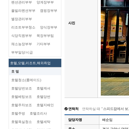
펜션관리부부
양계장부부
플빌라펜션부부
캠핑장부부
별장관리부부
사진
리조트부부청소
양식장부부
식당직원부부
목장부부팀
채소농장부부
기타부부
부부일당/시급
호텔,모텔,리조트,해외취업
호 텔
호텔청소(룸메이드)
호텔당번보조
호텔캐셔
호텔베팅보조
호텔당번
호텔주차보조
호텔지배인
연락처
연락하실 때
"스피드잡에서 보
호텔주방
호텔조리사
담당자명
배순임
호텔욕실청소
호텔세탁