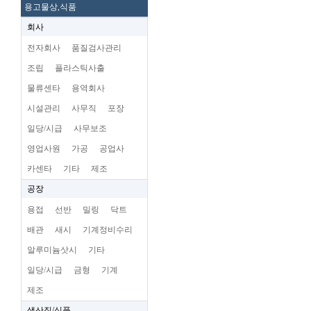
용고물상,식품
회사
전자회사
품질검사관리
조립
플라스틱사출
물류센타
용역회사
시설관리
사무직
포장
일당/시급
사무보조
영업사원
가공
공업사
카센타
기타
제조
공장
용접
선반
밀링
닥트
배관
새시
기계정비수리
알루미늄삿시
기타
일당/시급
금형
기계
제조
생산직/식품