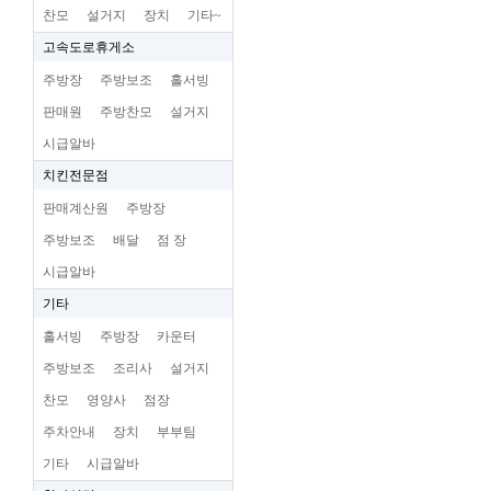
찬모
설거지
장치
기타~
고속도로휴게소
주방장
주방보조
홀서빙
판매원
주방찬모
설거지
시급알바
치킨전문점
판매계산원
주방장
주방보조
배달
점 장
시급알바
기타
홀서빙
주방장
카운터
주방보조
조리사
설거지
찬모
영양사
점장
주차안내
장치
부부팀
기타
시급알바