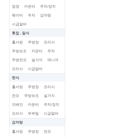
점장
카운타
주차/장치
웨이터
주차
감자탕
시급알바
횟집 , 일식
홀서빙
주방장
조리사
주방보조
카운터
주차
주방찬모
설거지
매니저
요리사
시급알바
한식
홀서빙
주방장
조리사
찬모
주방보조
설거지
지배인
카운터
주차/장치
요리사
부부팀
시급알바
감자탕
홀서빙
주방장
찬모