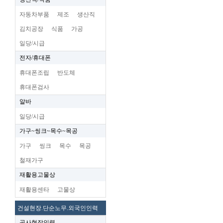
자동차부품
제조
생산직
김치공장
식품
가공
일당/시급
전자/휴대폰
휴대폰조립
반도체
휴대폰검사
알바
일당/시급
가구~씽크~목수~목공
가구
씽크
목수
목공
철재가구
재활용고물상
재활용센타
고물상
건설현장.단순노무.외국인인력
공사현장인력