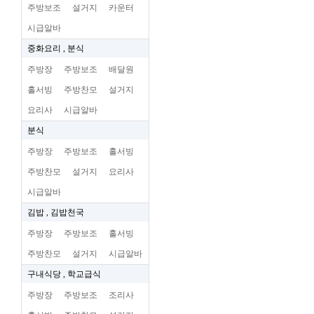
주방보조
설거지
카운터
시급알바
중화요리 , 분식
주방장
주방보조
배달원
홀서빙
주방찬모
설거지
요리사
시급알바
분식
주방장
주방보조
홀서빙
주방찬모
설거지
요리사
시급알바
김밥 , 김밥천국
주방장
주방보조
홀서빙
주방찬모
설거지
시급알바
구내식당 , 학교급식
주방장
주방보조
조리사