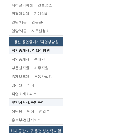
지하철미화원
건물청소
환경미화원
기계설비
일당/시급
건물관리
일당/시급
사무실청소
부동산 공인중개사/직업상담원
공인중개사 / 직업상담원
공인중개사
중개인
부동산직원
사무직원
중개보조원
부동산실장
경리원
기타
직업소개소파트
분양상담사/구인구직
상담원
팀장
영업부
홍보부/전단지배포
회사.공장.가구,용접.생산직.재활