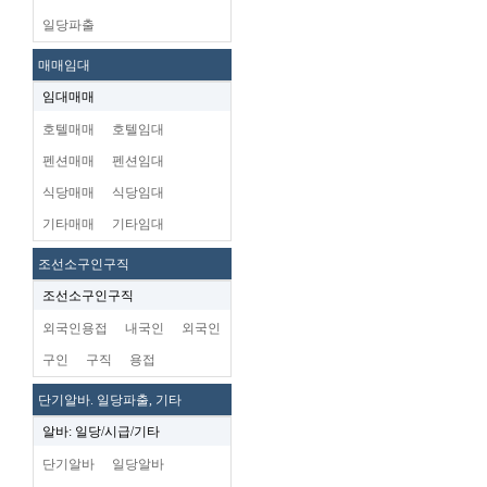
일당파출
매매임대
임대매매
호텔매매
호텔임대
펜션매매
펜션임대
식당매매
식당임대
기타매매
기타임대
조선소구인구직
조선소구인구직
외국인용접
내국인
외국인
구인
구직
용접
단기알바. 일당파출, 기타
알바: 일당/시급/기타
단기알바
일당알바