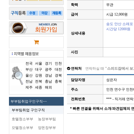
학력
무관
급여
시급 12,000원
송도 안산 소래포
시간당 12000원
상세내용
사진
전국
서울
경기
인천
연락처
연락하실 때
"스피드잡에서 보
부산
대구
광주
대전
울산
강원
경남
경북
담당자명
성은자
전남
전북
충남
충북
제주
세종
해외
주소
인천 연수구 인
전화번호
*** - 직거래 
부부팀취업구인구직~~
* 빠른 연결을 위해서 소개/파견업체의
부부팀취업 구인구직
호텔청소부부
농장부부팀
모텔청소부부
양돈장부부