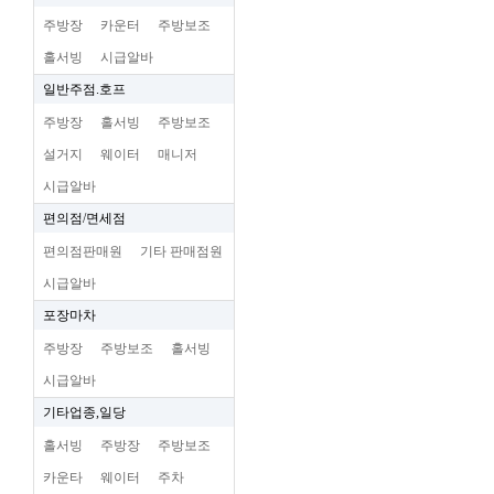
주방장
카운터
주방보조
홀서빙
시급알바
일반주점.호프
주방장
홀서빙
주방보조
설거지
웨이터
매니저
시급알바
편의점/면세점
편의점판매원
기타 판매점원
시급알바
포장마차
주방장
주방보조
홀서빙
시급알바
기타업종,일당
홀서빙
주방장
주방보조
카운타
웨이터
주차