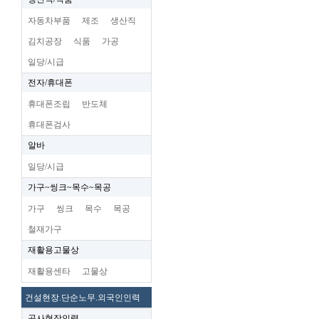
자동차부품
제조
생산직
김치공장
식품
가공
일당/시급
전자/휴대폰
휴대폰조립
반도체
휴대폰검사
알바
일당/시급
가구~씽크~목수~목공
가구
씽크
목수
목공
철재가구
재활용고물상
재활용센타
고물상
건설현장.단순노무.외국인인력
공사현장인력