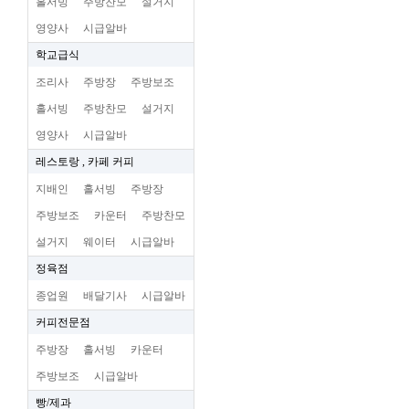
홀서빙
주방찬모
설거지
영양사
시급알바
학교급식
조리사
주방장
주방보조
홀서빙
주방찬모
설거지
영양사
시급알바
레스토랑 , 카페 커피
지배인
홀서빙
주방장
주방보조
카운터
주방찬모
설거지
웨이터
시급알바
정육점
종업원
배달기사
시급알바
커피전문점
주방장
홀서빙
카운터
주방보조
시급알바
빵/제과