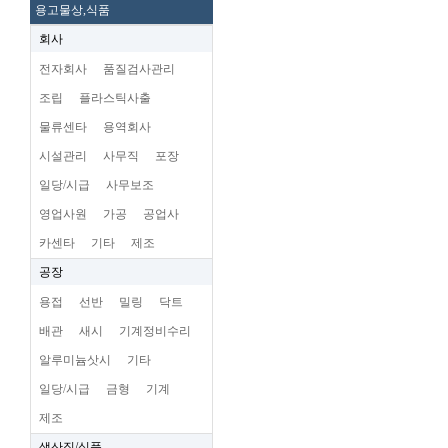
용고물상,식품
회사
전자회사
품질검사관리
조립
플라스틱사출
물류센타
용역회사
시설관리
사무직
포장
일당/시급
사무보조
영업사원
가공
공업사
카센타
기타
제조
공장
용접
선반
밀링
닥트
배관
새시
기계정비수리
알루미늄삿시
기타
일당/시급
금형
기계
제조
생산직/식품