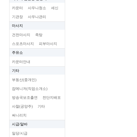
카운터
사우나청소
세신
기관장
사우나관리
마사지
건전마사지
족탕
스포츠마사지
피부마사지
주유소
카운터안내
기타
부동산(중개인)
잡메니저(직업소개소)
방송국보조출연
전단지배포
사찰(공양주)
기타
써니리치
시급/알바
일당/시급