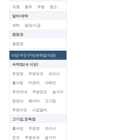
직원
총무
주방
청소
알바/세탁
세탁
일당/시급
캠핑장
캠핑장
식당/구인구직(숙박업식당)
숙박업(내 식당)
주방장
주방보조
조리사
홀서빙
카운터
지배인
주차안내
주방찬모
설거지
영양사
웨이터
고기집
주방이모
시급알바
고기집,정육점
홀서빙
주방장
조리사
찬모
주방보조
설거지