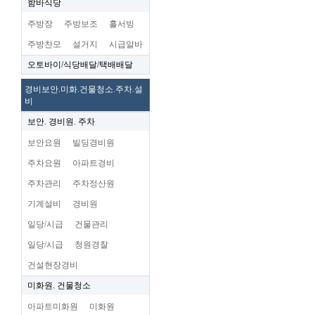
함바식당
주방장
주방보조
홀서빙
주방찬모
설거지
시급알바
오토바이/식당배달/택배배달
경비보안.미화.건물청소.주차.설
비
보안. 경비원. 주차
보안요원
빌딩경비원
주차요원
아파트경비
주차관리
주차정산원
기계설비
경비원
일당/시급
건물관리
일당/시급
청원경찰
건설현장경비
미화원. 건물청소
아파트미화원
미화원