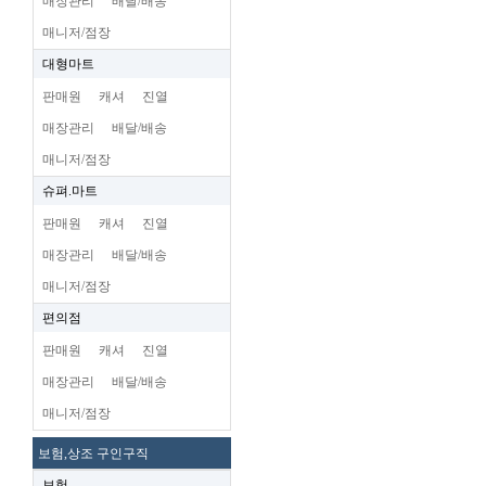
매장관리
배달/배송
매니저/점장
대형마트
판매원
캐셔
진열
매장관리
배달/배송
매니저/점장
슈펴.마트
판매원
캐셔
진열
매장관리
배달/배송
매니저/점장
편의점
판매원
캐셔
진열
매장관리
배달/배송
매니저/점장
보험,상조 구인구직
보험