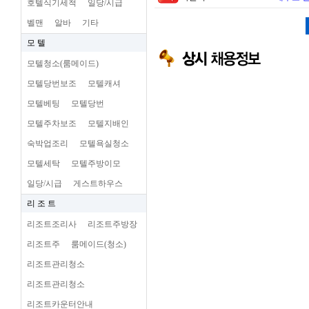
호텔식기세척
일당/시급
벨맨
알바
기타
모 텔
모텔청소(룸메이드)
모텔당번보조
모텔캐셔
모텔베팅
모텔당번
모텔주차보조
모텔지배인
숙박업조리
모텔욕실청소
모텔세탁
모텔주방이모
일당/시급
게스트하우스
리 조 트
리조트조리사
리조트주방장
리조트주
룸메이드(청소)
리조트관리청소
리조트관리청소
리조트카운터안내