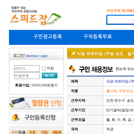
구인구직 직거래
구인광고등록
구직등록무료
식당 파트타임 (주방 보조 , 설거
저장
한눈에 보
제목
식당 파트타임 (주
회원가입
|
아이디/비번찾기
직종
홀서빙, 주방보조
근무지역
인천 연수구 송도
근무기간
단기알바(일당,파
근무요일
월, 화, 수, 목, 금,
국적
무관