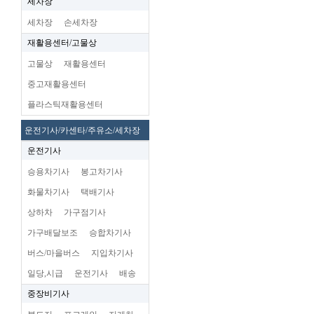
세차장
세차장
손세차장
재활용센터/고물상
고물상
재활용센터
중고재활용센터
플라스틱재활용센터
운전기사/카센타/주유소/세차장
운전기사
승용차기사
봉고차기사
화물차기사
택배기사
상하차
가구점기사
가구배달보조
승합차기사
버스/마을버스
지입차기사
일당,시급
운전기사
배송
중장비기사