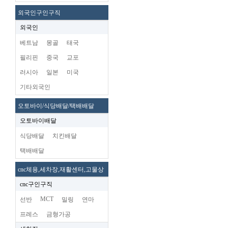
외국인구인구직
외국인
베트남
몽골
태국
필리핀
중국
교포
러시아
일본
미국
기타외국인
오토바이/식당배달/택배배달
오토바이배달
식당배달
치킨배달
택배배달
cnc체용,세차장,재활센터,고물상
cnc구인구직
MCT
선반
밀링
연마
프레스
금형가공