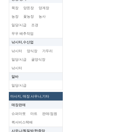
목장
양돈장
양계장
농장
꽃농장
농사
일당/시급
조경
무우 배추작업
낚시터,수산업
낚시터
양식장
가두리
일당/시급
굴양식장
낚시터
알바
일당/시급
마사지, 매장.사우나,기타
매장판매
슈퍼마켓
마트
판매/점원
퀵서비스택배
사우나/찜질방/한증막