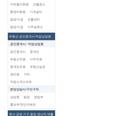
지하철미화원
건물청소
환경미화원
기계설비
일당/시급
건물관리
일당/시급
사무실청소
부동산 공인중개사/직업상담원
공인중개사 / 직업상담원
공인중개사
중개인
부동산직원
사무직원
중개보조원
부동산실장
경리원
기타
직업소개소파트
분양상담사/구인구직
상담원
팀장
영업부
홍보부/전단지배포
회사.공장.가구,용접.생산직.재활