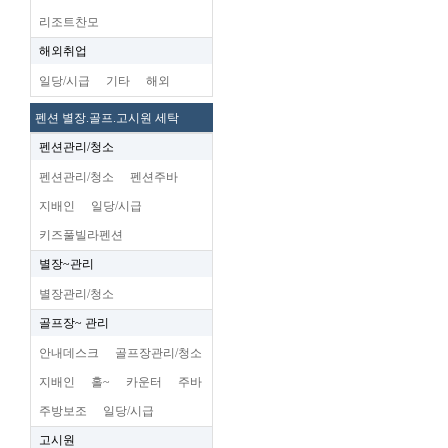
리조트찬모
해외취업
일당/시급
기타
해외
펜션 별장.골프.고시원 세탁
펜션관리/청소
펜션관리/청소
펜션주바
지배인
일당/시급
키즈풀빌라펜션
별장~관리
별장관리/청소
골프장~ 관리
안내데스크
골프장관리/청소
지배인
홀~
카운터
주바
주방보조
일당/시급
고시원