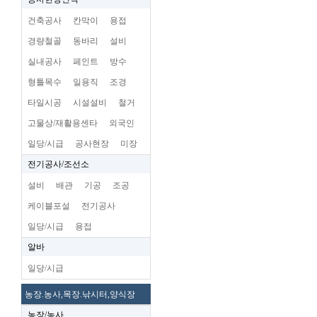
건축공사
칸막이
용접
경량철골
동바리
설비
실내공사
페인트
방수
형틀목수
일용직
조경
타일시공
시설설비
철거
고물상/재활용센타
외국인
일당/시급
공사현장
미장
전기공사/조선소
설비
배관
기공
조공
케이블포설
전기공사
일당/시급
용접
알바
일당/시급
농장.농사,목장.낚시터,양식장
농장/농사