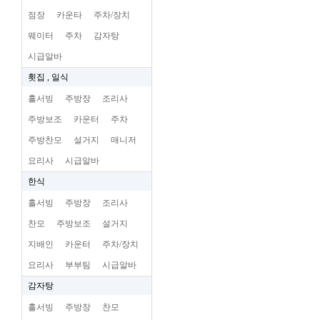
점장
카운타
주차/장치
웨이터
주차
감자탕
시급알바
횟집 , 일식
홀서빙
주방장
조리사
주방보조
카운터
주차
주방찬모
설거지
매니저
요리사
시급알바
한식
홀서빙
주방장
조리사
찬모
주방보조
설거지
지배인
카운터
주차/장치
요리사
부부팀
시급알바
감자탕
홀서빙
주방장
찬모