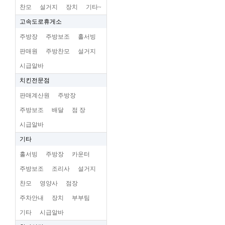
찬모
설거지
장치
기타~
고속도로휴게소
주방장
주방보조
홀서빙
판매원
주방찬모
설거지
시급알바
치킨전문점
판매계산원
주방장
주방보조
배달
점 장
시급알바
기타
홀서빙
주방장
카운터
주방보조
조리사
설거지
찬모
영양사
점장
주차안내
장치
부부팀
기타
시급알바