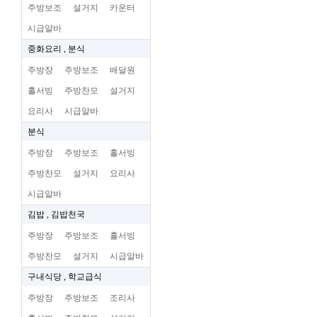
주방보조
설거지
카운터
시급알바
중화요리 , 분식
주방장
주방보조
배달원
홀서빙
주방찬모
설거지
요리사
시급알바
분식
주방장
주방보조
홀서빙
주방찬모
설거지
요리사
시급알바
김밥 , 김밥천국
주방장
주방보조
홀서빙
주방찬모
설거지
시급알바
구내식당 , 학교급식
주방장
주방보조
조리사