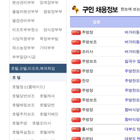
펜션관리부부
양계장부부
한눈에 보
플빌라펜션부부
캠핑장부부
별장관리부부
업종
리조트부부청소
양식장부부
주방장
버거리동타
식당직원부부
목장부부팀
주방보조
버거리동타
채소농장부부
기타부부
조리사
버거리동타
부부일당/시급
주방보조
칼국수 집
호텔,모텔,리조트,해외취업
주방장
주방찬모
호 텔
찬모
주방찬모
호텔청소(룸메이드)
주방장
주방찬모
호텔당번보조
호텔캐셔
주방보조
주방찬모
호텔베팅보조
호텔당번
주방장
함바식당
호텔주차보조
호텔지배인
주방장
함바식당
호텔주방
호텔조리사
홀서빙
대부도 
호텔욕실청소
호텔세탁
카운터
대부도 