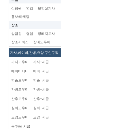
상담원
영업
보험설계사
홍보/마케팅
상조
상담원
영업
장례지도사
상조서비스
장례도우미
가사,베이비,간병,요양 구인구직
가사도우미
가사+시급
베이비시터
베이+시급
학습도우미
학습+시급
간병도우미
간병+시급
산후도우미
산후+시급
실버도우미
실버+시급
요양도우미
요양+시급
등/하원 시급