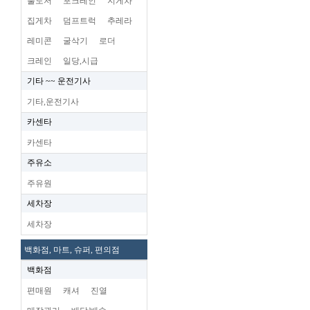
불도저
포크레인
지게차
집게차
덤프트럭
추레라
레미콘
굴삭기
로더
크레인
일당,시급
기타 ~~ 운전기사
기타,운전기사
카센타
카센타
주유소
주유원
세차장
세차장
백화점, 마트, 슈퍼, 편의점
백화점
편매원
캐셔
진열