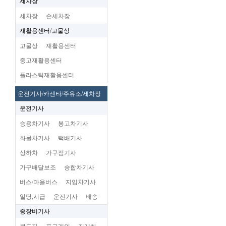
세차장
세차장
손세차장
재활용센터/고물상
고물상
재활용센터
중고재활용센터
플라스틱재활용센터
운전기사/카센타/주유소/세차장
운전기사
승용차기사
봉고차기사
화물차기사
택배기사
상하차
가구점기사
가구배달보조
승합차기사
버스/마을버스
지입차기사
일당,시급
운전기사
배송
중장비기사