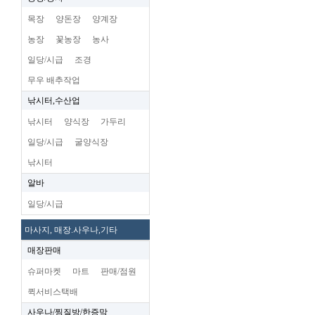
목장
양돈장
양계장
농장
꽃농장
농사
일당/시급
조경
무우 배추작업
낚시터,수산업
낚시터
양식장
가두리
일당/시급
굴양식장
낚시터
알바
일당/시급
마사지, 매장.사우나,기타
매장판매
슈퍼마켓
마트
판매/점원
퀵서비스택배
사우나/찜질방/한증막