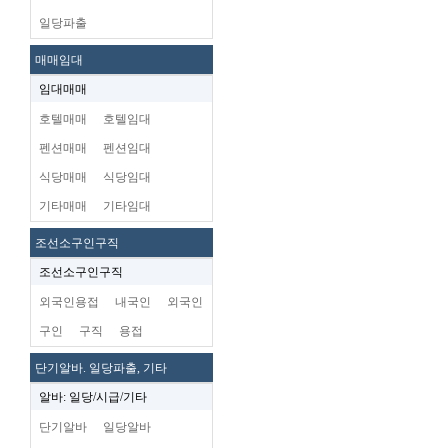
일당파출
매매임대
임대매매
호텔매매
호텔임대
펜션매매
펜션임대
식당매매
식당임대
기타매매
기타임대
조선소구인구직
조선소구인구직
외국인용접
내국인
외국인
구인
구직
용접
단기알바. 일당파출, 기타
알바: 일당/시급/기타
단기알바
일당알바