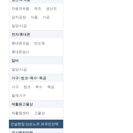
자동차부품
제조
생산직
김치공장
식품
가공
일당/시급
전자/휴대폰
휴대폰조립
반도체
휴대폰검사
알바
일당/시급
가구~씽크~목수~목공
가구
씽크
목수
목공
철재가구
재활용고물상
재활용센타
고물상
건설현장.단순노무.외국인인력
공사현장인력