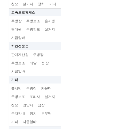
찬모
설거지
장치
기타~
고속도로휴게소
주방장
주방보조
홀서빙
판매원
주방찬모
설거지
시급알바
치킨전문점
판매계산원
주방장
주방보조
배달
점 장
시급알바
기타
홀서빙
주방장
카운터
주방보조
조리사
설거지
찬모
영양사
점장
주차안내
장치
부부팀
기타
시급알바