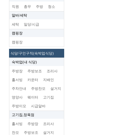
직원
총무
주방
청소
알바/세탁
세탁
일당/시급
캠핑장
캠핑장
식당/구인구직(숙박업식당)
숙박업(내 식당)
주방장
주방보조
조리사
홀서빙
카운터
지배인
주차안내
주방찬모
설거지
영양사
웨이터
고기집
주방이모
시급알바
고기집,정육점
홀서빙
주방장
조리사
찬모
주방보조
설거지