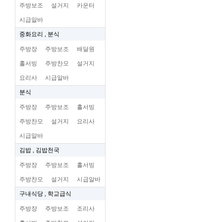
주방보조
설거지
카운터
시급알바
중화요리 , 분식
주방장
주방보조
배달원
홀서빙
주방찬모
설거지
요리사
시급알바
분식
주방장
주방보조
홀서빙
주방찬모
설거지
요리사
시급알바
김밥 , 김밥천국
주방장
주방보조
홀서빙
주방찬모
설거지
시급알바
구내식당 , 학교급식
주방장
주방보조
조리사