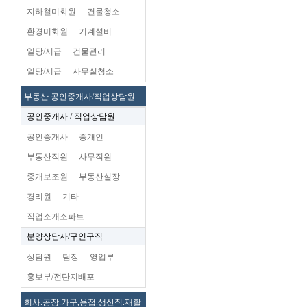
지하철미화원
건물청소
환경미화원
기계설비
일당/시급
건물관리
일당/시급
사무실청소
부동산 공인중개사/직업상담원
공인중개사 / 직업상담원
공인중개사
중개인
부동산직원
사무직원
중개보조원
부동산실장
경리원
기타
직업소개소파트
분양상담사/구인구직
상담원
팀장
영업부
홍보부/전단지배포
회사.공장.가구,용접.생산직.재활