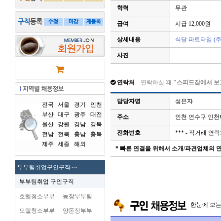
학력
무관
급여
시급 12,000원
상세내용
식당 파트타임 (주
사진
연락처
연락하실 때
"스피드잡에서 보
담당자명
성은자
전국
서울
경기
인천
부산
대구
광주
대전
주소
인천 연수구 인
울산
강원
경남
경북
전화번호
*** - 직거래 
전남
전북
충남
충북
제주
세종
해외
* 빠른 연결을 위해서 소개/파견업체의
부부팀취업구인구직~~
부부팀취업 구인구직
호텔청소부부
농장부부팀
한눈에 보
모텔청소부부
양돈장부부