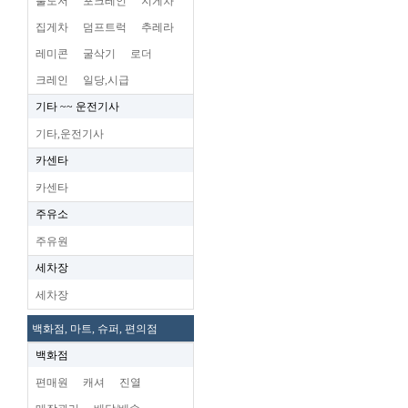
불도저
포크레인
지게차
집게차
덤프트럭
추레라
레미콘
굴삭기
로더
크레인
일당,시급
기타 ~~ 운전기사
기타,운전기사
카센타
카센타
주유소
주유원
세차장
세차장
백화점, 마트, 슈퍼, 편의점
백화점
편매원
캐셔
진열