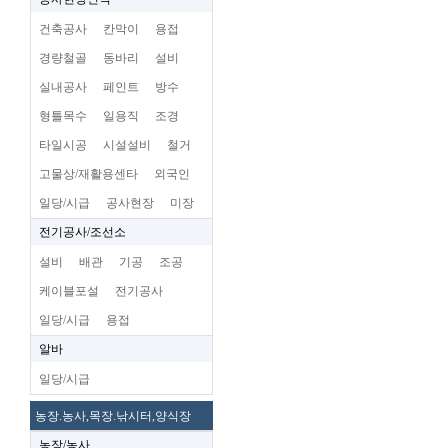
건축공사
칸막이
용접
경량철골
동바리
설비
실내공사
페인트
방수
형틀목수
일용직
조경
타일시공
시설설비
철거
고물상/재활용센타
외국인
일당/시급
공사현장
미장
전기공사/조선소
설비
배관
기공
조공
케이블포설
전기공사
일당/시급
용접
알바
일당/시급
농장.농사,목장.낚시터,양식장
농장/농사