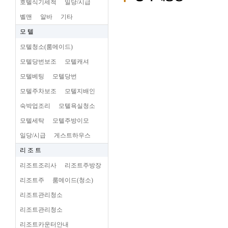
호텔식기세척
일당/시급
벨맨
알바
기타
모 텔
모텔청소(룸메이드)
모텔당번보조
모텔캐셔
모텔베팅
모텔당번
모텔주차보조
모텔지배인
숙박업조리
모텔욕실청소
모텔세탁
모텔주방이모
일당/시급
게스트하우스
리 조 트
리조트조리사
리조트주방장
리조트주
룸메이드(청소)
리조트관리청소
리조트관리청소
리조트카운터안내