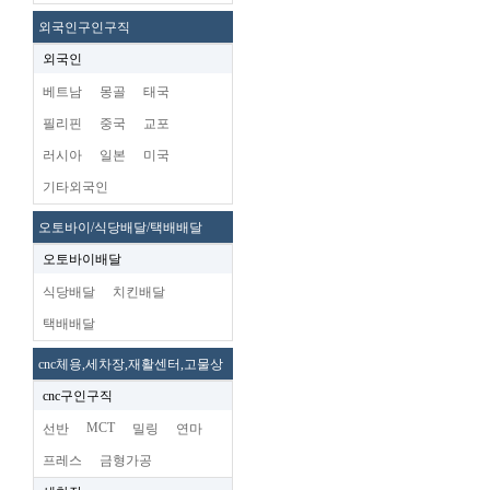
외국인구인구직
외국인
베트남
몽골
태국
필리핀
중국
교포
러시아
일본
미국
기타외국인
오토바이/식당배달/택배배달
오토바이배달
식당배달
치킨배달
택배배달
cnc체용,세차장,재활센터,고물상
cnc구인구직
MCT
선반
밀링
연마
프레스
금형가공