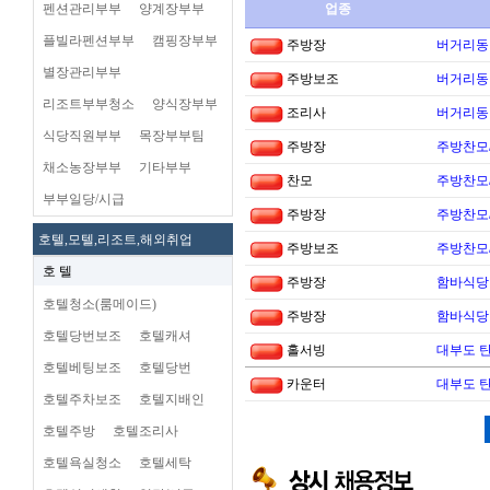
펜션관리부부
양계장부부
업종
플빌라펜션부부
캠핑장부부
주방장
버거리동타
별장관리부부
주방보조
버거리동타
리조트부부청소
양식장부부
조리사
버거리동타
식당직원부부
목장부부팀
주방장
주방찬모
채소농장부부
기타부부
찬모
주방찬모
부부일당/시급
주방장
주방찬모
호텔,모텔,리조트,해외취업
주방보조
주방찬모
호 텔
주방장
함바식당
호텔청소(룸메이드)
주방장
함바식당
호텔당번보조
호텔캐셔
홀서빙
대부도 
호텔베팅보조
호텔당번
카운터
대부도 
호텔주차보조
호텔지배인
호텔주방
호텔조리사
호텔욕실청소
호텔세탁