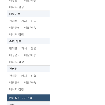
매장관리
배달/배송
매니저/점장
대형마트
판매원
캐셔
진열
매장관리
배달/배송
매니저/점장
슈펴.마트
판매원
캐셔
진열
매장관리
배달/배송
매니저/점장
편의점
판매원
캐셔
진열
매장관리
배달/배송
매니저/점장
보험,상조 구인구직
보험