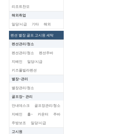
리조트찬모
해외취업
일당/시급
기타
해외
펜션 별장.골프.고시원 세탁
펜션관리/청소
펜션관리/청소
펜션주바
지배인
일당/시급
키즈풀빌라펜션
별장~관리
별장관리/청소
골프장~ 관리
안내데스크
골프장관리/청소
지배인
홀~
카운터
주바
주방보조
일당/시급
고시원