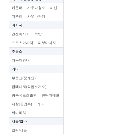
카운터
사우나청소
세신
기관장
사우나관리
마사지
건전마사지
족탕
스포츠마사지
피부마사지
주유소
카운터안내
기타
부동산(중개인)
잡메니저(직업소개소)
방송국보조출연
전단지배포
사찰(공양주)
기타
써니리치
시급/알바
일당/시급