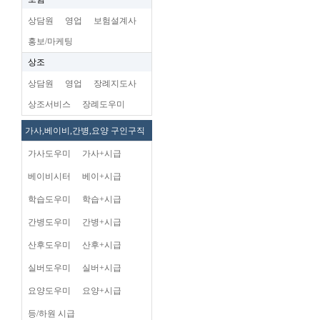
상담원
영업
보험설계사
홍보/마케팅
상조
상담원
영업
장례지도사
상조서비스
장례도우미
가사,베이비,간병,요양 구인구직
가사도우미
가사+시급
베이비시터
베이+시급
학습도우미
학습+시급
간병도우미
간병+시급
산후도우미
산후+시급
실버도우미
실버+시급
요양도우미
요양+시급
등/하원 시급