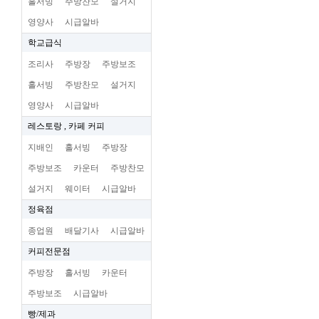
홀서빙
주방찬모
설거지
영양사
시급알바
학교급식
조리사
주방장
주방보조
홀서빙
주방찬모
설거지
영양사
시급알바
레스토랑 , 카페 커피
지배인
홀서빙
주방장
주방보조
카운터
주방찬모
설거지
웨이터
시급알바
정육점
종업원
배달기사
시급알바
커피전문점
주방장
홀서빙
카운터
주방보조
시급알바
빵/제과