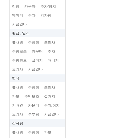
점장
카운타
주차/장치
웨이터
주차
감자탕
시급알바
횟집 , 일식
홀서빙
주방장
조리사
주방보조
카운터
주차
주방찬모
설거지
매니저
요리사
시급알바
한식
홀서빙
주방장
조리사
찬모
주방보조
설거지
지배인
카운터
주차/장치
요리사
부부팀
시급알바
감자탕
홀서빙
주방장
찬모