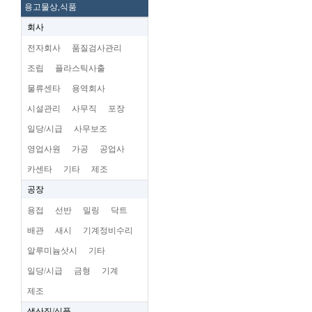
용고물상,식품
회사
전자회사
품질검사관리
조립
플라스틱사출
물류센타
용역회사
시설관리
사무직
포장
일당/시급
사무보조
영업사원
가공
공업사
카센타
기타
제조
공장
용접
선반
밀링
닥트
배관
새시
기계정비수리
알루미늄삿시
기타
일당/시급
금형
기계
제조
생산직/식품