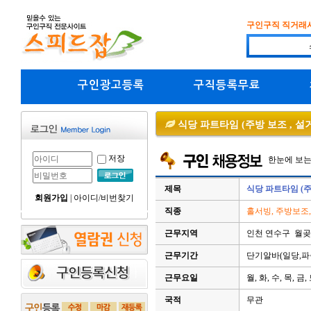
구인구직 직거래
구인광고등록
구직등록무료
식당 파트타임 (주방 보조 , 설거
저장
한눈에 보
제목
식당 파트타임 (주
회원가입
|
아이디/비번찾기
직종
홀서빙, 주방보조
근무지역
인천 연수구 월곶
근무기간
단기알바(일당,파
근무요일
월, 화, 수, 목, 금,
국적
무관