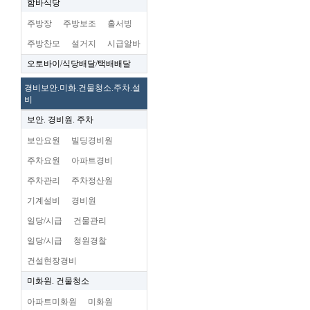
함바식당
주방장
주방보조
홀서빙
주방찬모
설거지
시급알바
오토바이/식당배달/택배배달
경비보안.미화.건물청소.주차.설
비
보안. 경비원. 주차
보안요원
빌딩경비원
주차요원
아파트경비
주차관리
주차정산원
기계설비
경비원
일당/시급
건물관리
일당/시급
청원경찰
건설현장경비
미화원. 건물청소
아파트미화원
미화원