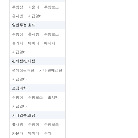
주방장
카운터
주방보조
홀서빙
시급알바
일반주점.호프
주방장
홀서빙
주방보조
설거지
웨이터
매니저
시급알바
편의점/면세점
편의점판매원
기타 판매점원
시급알바
포장마차
주방장
주방보조
홀서빙
시급알바
기타업종,일당
홀서빙
주방장
주방보조
카운타
웨이터
주차