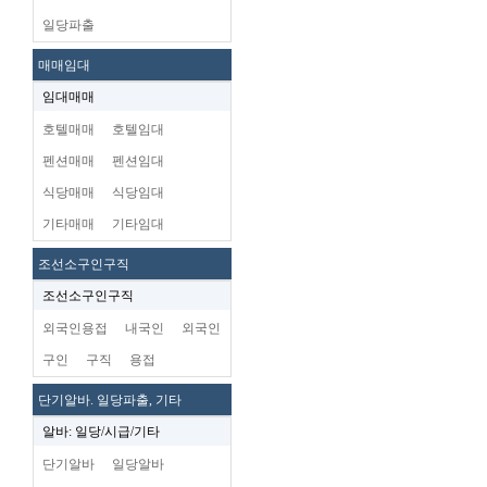
일당파출
매매임대
임대매매
호텔매매
호텔임대
펜션매매
펜션임대
식당매매
식당임대
기타매매
기타임대
조선소구인구직
조선소구인구직
외국인용접
내국인
외국인
구인
구직
용접
단기알바. 일당파출, 기타
알바: 일당/시급/기타
단기알바
일당알바