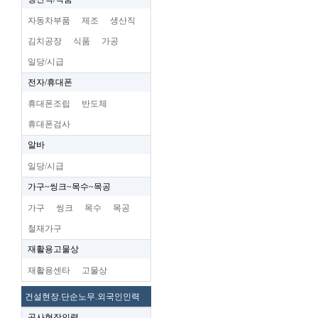
자동차부품
제조
생산직
김치공장
식품
가공
일당/시급
전자/휴대폰
휴대폰조립
반도체
휴대폰검사
알바
일당/시급
가구~씽크~목수~목공
가구
씽크
목수
목공
철재가구
재활용고물상
재활용센타
고물상
건설현장.단순노무.외국인인력
공사현장인력