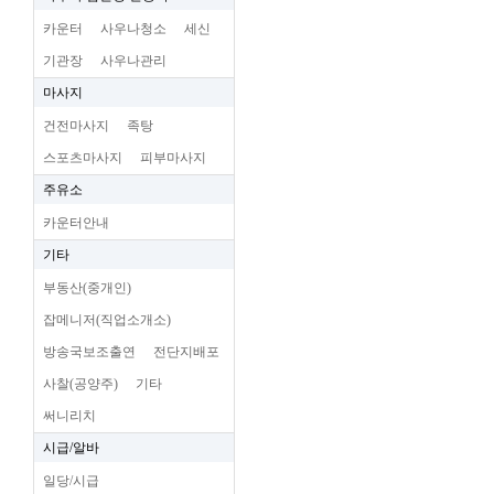
카운터
사우나청소
세신
기관장
사우나관리
마사지
건전마사지
족탕
스포츠마사지
피부마사지
주유소
카운터안내
기타
부동산(중개인)
잡메니저(직업소개소)
방송국보조출연
전단지배포
사찰(공양주)
기타
써니리치
시급/알바
일당/시급