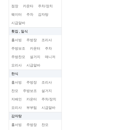
점장
카운타
주차/장치
웨이터
주차
감자탕
시급알바
횟집 , 일식
홀서빙
주방장
조리사
주방보조
카운터
주차
주방찬모
설거지
매니저
요리사
시급알바
한식
홀서빙
주방장
조리사
찬모
주방보조
설거지
지배인
카운터
주차/장치
요리사
부부팀
시급알바
감자탕
홀서빙
주방장
찬모