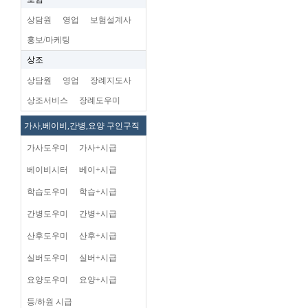
상담원
영업
보험설계사
홍보/마케팅
상조
상담원
영업
장례지도사
상조서비스
장례도우미
가사,베이비,간병,요양 구인구직
가사도우미
가사+시급
베이비시터
베이+시급
학습도우미
학습+시급
간병도우미
간병+시급
산후도우미
산후+시급
실버도우미
실버+시급
요양도우미
요양+시급
등/하원 시급