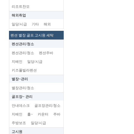
리조트찬모
해외취업
일당/시급
기타
해외
펜션 별장.골프.고시원 세탁
펜션관리/청소
펜션관리/청소
펜션주바
지배인
일당/시급
키즈풀빌라펜션
별장~관리
별장관리/청소
골프장~ 관리
안내데스크
골프장관리/청소
지배인
홀~
카운터
주바
주방보조
일당/시급
고시원