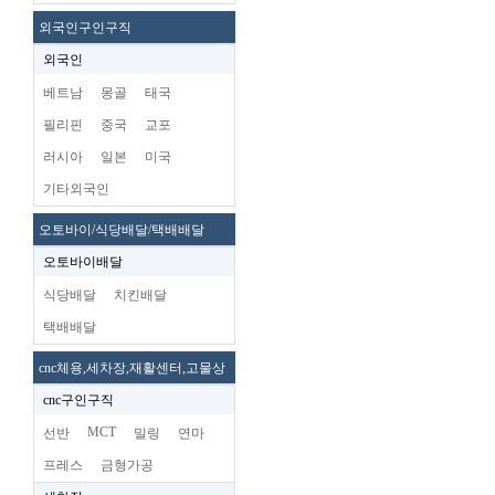
외국인구인구직
외국인
베트남
몽골
태국
필리핀
중국
교포
러시아
일본
미국
기타외국인
오토바이/식당배달/택배배달
오토바이배달
식당배달
치킨배달
택배배달
cnc체용,세차장,재활센터,고물상
cnc구인구직
MCT
선반
밀링
연마
프레스
금형가공