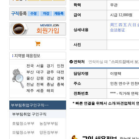
학력
무관
급여
시급 12,000원
周三 四 五 六 日 
상세내용
合法签证
사진
연락처
연락하실 때
"스피드잡에서 보
전국
서울
경기
인천
부산
대구
광주
대전
담당자명
이명택
울산
강원
경남
경북
주소
인천 연수구 인
전남
전북
충남
충북
제주
세종
해외
전화번호
*** - 직거래 
* 빠른 연결을 위해서 소개/파견업체의
부부팀취업구인구직~~
부부팀취업 구인구직
호텔청소부부
농장부부팀
모텔청소부부
양돈장부부
한눈에 보