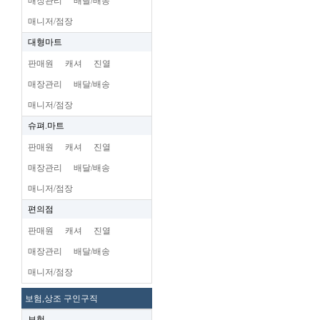
매장관리
배달/배송
매니저/점장
대형마트
판매원
캐셔
진열
매장관리
배달/배송
매니저/점장
슈펴.마트
판매원
캐셔
진열
매장관리
배달/배송
매니저/점장
편의점
판매원
캐셔
진열
매장관리
배달/배송
매니저/점장
보험,상조 구인구직
보험