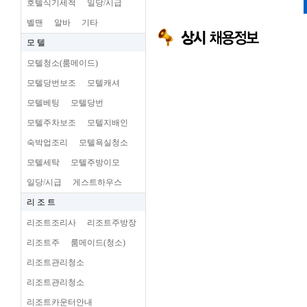
호텔식기세척
일당/시급
벨맨
알바
기타
모 텔
모텔청소(룸메이드)
모텔당번보조
모텔캐셔
모텔베팅
모텔당번
모텔주차보조
모텔지배인
숙박업조리
모텔욕실청소
모텔세탁
모텔주방이모
일당/시급
게스트하우스
리 조 트
리조트조리사
리조트주방장
리조트주
룸메이드(청소)
리조트관리청소
리조트관리청소
리조트카운터안내