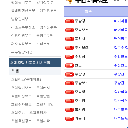
펜션관리부부
양계장부부
플빌라펜션부부
캠핑장부부
업종
별장관리부부
주방장
버거리동타
리조트부부청소
양식장부부
주방보조
버거리동타
식당직원부부
목장부부팀
조리사
버거리동타
채소농장부부
기타부부
주방보조
칼국수 집
부부일당/시급
주방장
주방찬모
호텔,모텔,리조트,해외취업
찬모
주방찬모
호 텔
주방장
주방찬모
호텔청소(룸메이드)
주방보조
주방찬모
호텔당번보조
호텔캐셔
주방장
함바식당
호텔베팅보조
호텔당번
주방장
함바식당
호텔주차보조
호텔지배인
홀서빙
대부도 
호텔주방
호텔조리사
카운터
대부도 
호텔욕실청소
호텔세탁