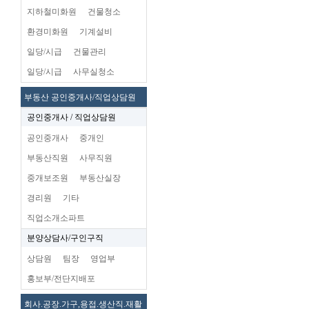
지하철미화원
건물청소
환경미화원
기계설비
일당/시급
건물관리
일당/시급
사무실청소
부동산 공인중개사/직업상담원
공인중개사 / 직업상담원
공인중개사
중개인
부동산직원
사무직원
중개보조원
부동산실장
경리원
기타
직업소개소파트
분양상담사/구인구직
상담원
팀장
영업부
홍보부/전단지배포
회사.공장.가구,용접.생산직.재활