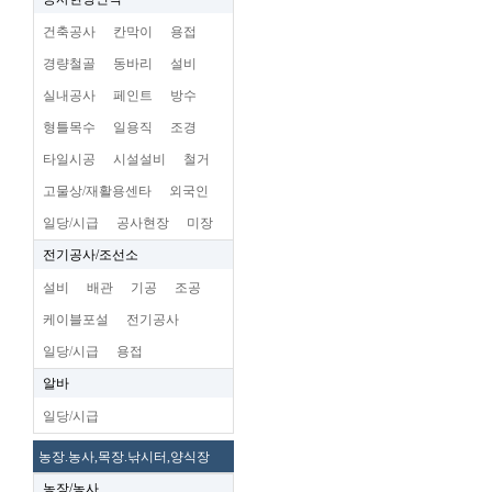
건축공사
칸막이
용접
경량철골
동바리
설비
실내공사
페인트
방수
형틀목수
일용직
조경
타일시공
시설설비
철거
고물상/재활용센타
외국인
일당/시급
공사현장
미장
전기공사/조선소
설비
배관
기공
조공
케이블포설
전기공사
일당/시급
용접
알바
일당/시급
농장.농사,목장.낚시터,양식장
농장/농사