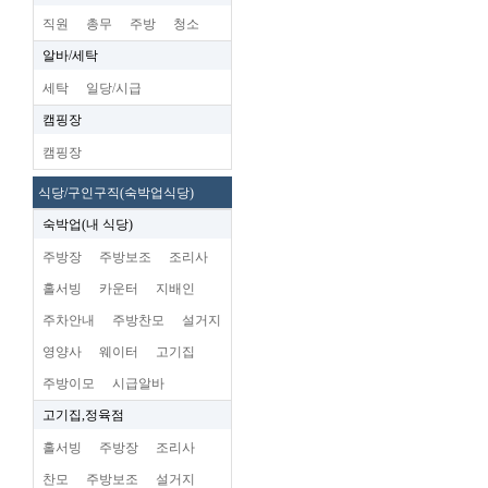
직원
총무
주방
청소
알바/세탁
세탁
일당/시급
캠핑장
캠핑장
식당/구인구직(숙박업식당)
숙박업(내 식당)
주방장
주방보조
조리사
홀서빙
카운터
지배인
주차안내
주방찬모
설거지
영양사
웨이터
고기집
주방이모
시급알바
고기집,정육점
홀서빙
주방장
조리사
찬모
주방보조
설거지