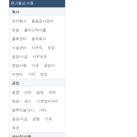
용고물상,식품
회사
전자회사
품질검사관리
조립
플라스틱사출
물류센타
용역회사
시설관리
사무직
포장
일당/시급
사무보조
영업사원
가공
공업사
카센타
기타
제조
공장
용접
선반
밀링
닥트
배관
새시
기계정비수리
알루미늄삿시
기타
일당/시급
금형
기계
제조
생산직/식품