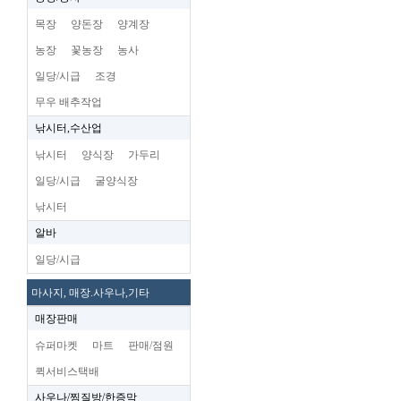
목장
양돈장
양계장
농장
꽃농장
농사
일당/시급
조경
무우 배추작업
낚시터,수산업
낚시터
양식장
가두리
일당/시급
굴양식장
낚시터
알바
일당/시급
마사지, 매장.사우나,기타
매장판매
슈퍼마켓
마트
판매/점원
퀵서비스택배
사우나/찜질방/한증막