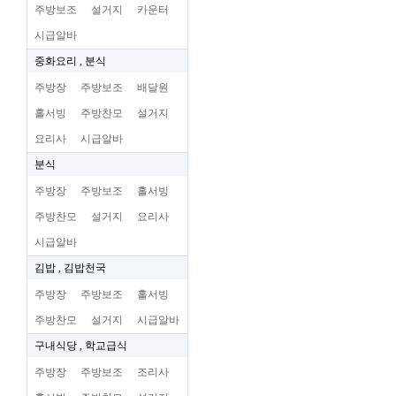
주방보조
설거지
카운터
시급알바
중화요리 , 분식
주방장
주방보조
배달원
홀서빙
주방찬모
설거지
요리사
시급알바
분식
주방장
주방보조
홀서빙
주방찬모
설거지
요리사
시급알바
김밥 , 김밥천국
주방장
주방보조
홀서빙
주방찬모
설거지
시급알바
구내식당 , 학교급식
주방장
주방보조
조리사