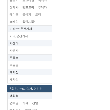
불도저
포크레인
지게차
집게차
덤프트럭
추레라
레미콘
굴삭기
로더
크레인
일당,시급
기타 ~~ 운전기사
기타,운전기사
카센타
카센타
주유소
주유원
세차장
세차장
백화점, 마트, 슈퍼, 편의점
백화점
편매원
캐셔
진열