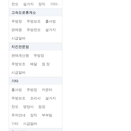
찬모
설거지
장치
기타~
고속도로휴게소
주방장
주방보조
홀서빙
판매원
주방찬모
설거지
시급알바
치킨전문점
판매계산원
주방장
주방보조
배달
점 장
시급알바
기타
홀서빙
주방장
카운터
주방보조
조리사
설거지
찬모
영양사
점장
주차안내
장치
부부팀
기타
시급알바