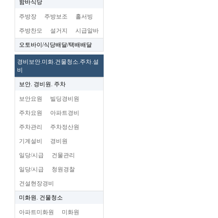
함바식당
주방장
주방보조
홀서빙
주방찬모
설거지
시급알바
오토바이/식당배달/택배배달
경비보안.미화.건물청소.주차.설
비
보안. 경비원. 주차
보안요원
빌딩경비원
주차요원
아파트경비
주차관리
주차정산원
기계설비
경비원
일당/시급
건물관리
일당/시급
청원경찰
건설현장경비
미화원. 건물청소
아파트미화원
미화원