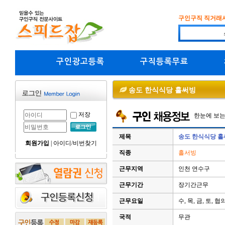
구인구직 직거래
구인광고등록
구직등록무료
송도 한식식당 홀써빙
저장
한눈에 보
제목
송도 한식식당 
회원가입
|
아이디/비번찾기
직종
홀서빙
근무지역
인천 연수구
근무기간
장기간근무
근무요일
수, 목, 금, 토, 협
국적
무관