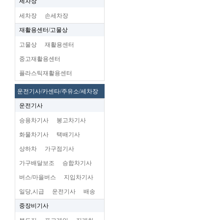
세차장
세차장
손세차장
재활용센터/고물상
고물상
재활용센터
중고재활용센터
플라스틱재활용센터
운전기사/카센타/주유소/세차장
운전기사
승용차기사
봉고차기사
화물차기사
택배기사
상하차
가구점기사
가구배달보조
승합차기사
버스/마을버스
지입차기사
일당,시급
운전기사
배송
중장비기사