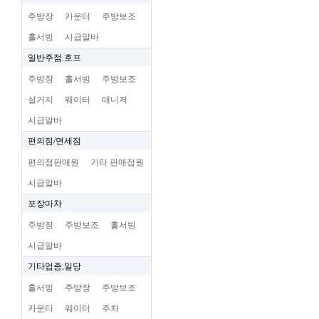
주방장
카운터
주방보조
홀서빙
시급알바
일반주점.호프
주방장
홀서빙
주방보조
설거지
웨이터
매니저
시급알바
편의점/면세점
편의점판매원
기타 판매점원
시급알바
포장마차
주방장
주방보조
홀서빙
시급알바
기타업종,일당
홀서빙
주방장
주방보조
카운타
웨이터
주차