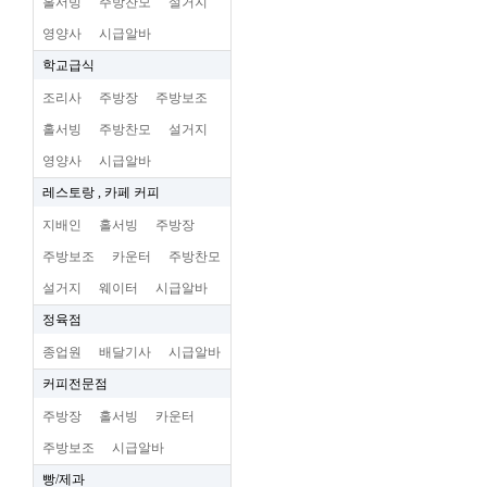
홀서빙
주방찬모
설거지
영양사
시급알바
학교급식
조리사
주방장
주방보조
홀서빙
주방찬모
설거지
영양사
시급알바
레스토랑 , 카페 커피
지배인
홀서빙
주방장
주방보조
카운터
주방찬모
설거지
웨이터
시급알바
정육점
종업원
배달기사
시급알바
커피전문점
주방장
홀서빙
카운터
주방보조
시급알바
빵/제과