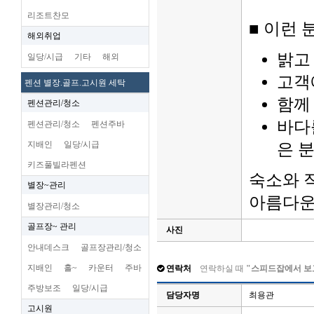
리조트찬모
■ 이런
해외취업
밝고
일당/시급
기타
해외
고객
펜션 별장.골프.고시원 세탁
함께
펜션관리/청소
바다
펜션관리/청소
펜션주바
지배인
일당/시급
은 
키즈풀빌라펜션
숙소와 
별장~관리
아름다운
별장관리/청소
골프장~ 관리
사진
안내데스크
골프장관리/청소
지배인
홀~
카운터
주바
연락처
연락하실 때
"스피드잡에서 보
주방보조
일당/시급
담당자명
최용관
고시원