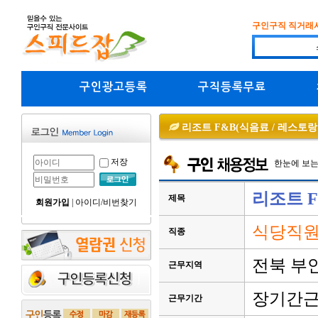
구인구직 직거래
구인광고등록
구직등록무료
리조트 F&B(식음료 / 레스토
저장
한눈에 보
리조트 F
제목
회원가입
|
아이디/비번찾기
식당직원
직종
전북 부
근무지역
장기간
근무기간