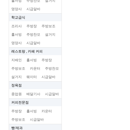
홀서빙
주방찬모
설거지
영양사
시급알바
학교급식
조리사
주방장
주방보조
홀서빙
주방찬모
설거지
영양사
시급알바
레스토랑 , 카페 커피
지배인
홀서빙
주방장
주방보조
카운터
주방찬모
설거지
웨이터
시급알바
정육점
종업원
배달기사
시급알바
커피전문점
주방장
홀서빙
카운터
주방보조
시급알바
빵/제과