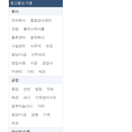
용고물상,식품
회사
전자회사
품질검사관리
조립
플라스틱사출
물류센타
용역회사
시설관리
사무직
포장
일당/시급
사무보조
영업사원
가공
공업사
카센타
기타
제조
공장
용접
선반
밀링
닥트
배관
새시
기계정비수리
알루미늄삿시
기타
일당/시급
금형
기계
제조
생산직/식품