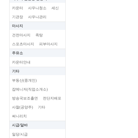
카운터
사우나청소
세신
기관장
사우나관리
마사지
건전마사지
족탕
스포츠마사지
피부마사지
주유소
카운터안내
기타
부동산(중개인)
잡메니저(직업소개소)
방송국보조출연
전단지배포
사찰(공양주)
기타
써니리치
시급/알바
일당/시급