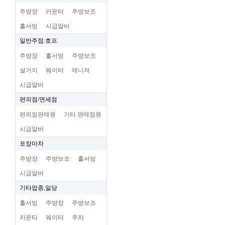
주방장
카운터
주방보조
홀서빙
시급알바
일반주점.호프
주방장
홀서빙
주방보조
설거지
웨이터
매니저
시급알바
편의점/면세점
편의점판매원
기타 판매점원
시급알바
포장마차
주방장
주방보조
홀서빙
시급알바
기타업종,일당
홀서빙
주방장
주방보조
카운타
웨이터
주차