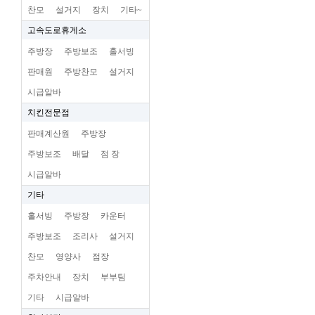
찬모
설거지
장치
기타~
고속도로휴게소
주방장
주방보조
홀서빙
판매원
주방찬모
설거지
시급알바
치킨전문점
판매계산원
주방장
주방보조
배달
점 장
시급알바
기타
홀서빙
주방장
카운터
주방보조
조리사
설거지
찬모
영양사
점장
주차안내
장치
부부팀
기타
시급알바