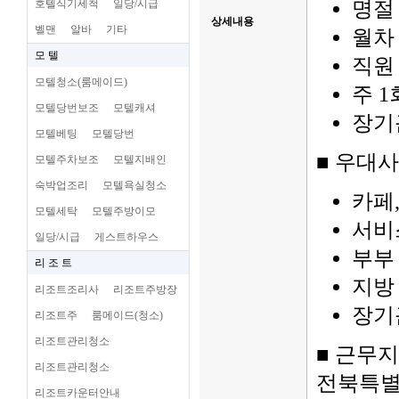
호텔식기세척
일당/시급
명절
상세내용
벨맨
알바
기타
월차
모 텔
직원
모텔청소(룸메이드)
주 1
모텔당번보조
모텔캐셔
장기
모텔베팅
모텔당번
■ 우대
모텔주차보조
모텔지배인
숙박업조리
모텔욕실청소
카페
모텔세탁
모텔주방이모
서비
일당/시급
게스트하우스
부부
리 조 트
지방
리조트조리사
리조트주방장
장기
리조트주
룸메이드(청소)
리조트관리청소
■ 근무지
리조트관리청소
전북특별
리조트카운터안내