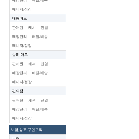
매장관리
배달/배송
매니저/점장
대형마트
판매원
캐셔
진열
매장관리
배달/배송
매니저/점장
슈펴.마트
판매원
캐셔
진열
매장관리
배달/배송
매니저/점장
편의점
판매원
캐셔
진열
매장관리
배달/배송
매니저/점장
보험,상조 구인구직
보험