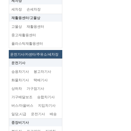
세차장
세차장
손세차장
재활용센터/고물상
고물상
재활용센터
중고재활용센터
플라스틱재활용센터
운전기사/카센타/주유소/세차장
운전기사
승용차기사
봉고차기사
화물차기사
택배기사
상하차
가구점기사
가구배달보조
승합차기사
버스/마을버스
지입차기사
일당,시급
운전기사
배송
중장비기사