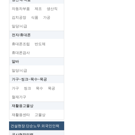
자동차부품
제조
생산직
김치공장
식품
가공
일당/시급
전자/휴대폰
휴대폰조립
반도체
휴대폰검사
알바
일당/시급
가구~씽크~목수~목공
가구
씽크
목수
목공
철재가구
재활용고물상
재활용센타
고물상
건설현장.단순노무.외국인인력
공사현장인력