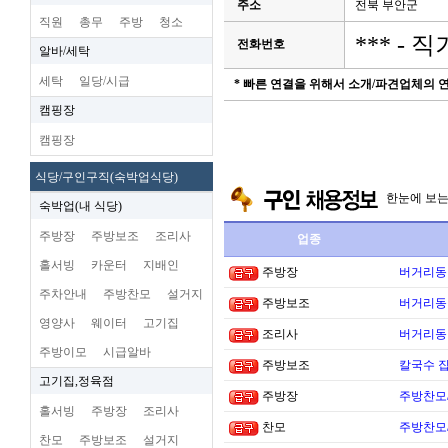
주소
전북 부안군
직원
총무
주방
청소
*** -
전화번호
알바/세탁
세탁
일당/시급
* 빠른 연결을 위해서 소개/파견업체의
캠핑장
캠핑장
식당/구인구직(숙박업식당)
한눈에 보
숙박업(내 식당)
주방장
주방보조
조리사
업종
홀서빙
카운터
지배인
주방장
버거리동타
주차안내
주방찬모
설거지
주방보조
버거리동타
영양사
웨이터
고기집
조리사
버거리동타
주방이모
시급알바
주방보조
칼국수 집
고기집,정육점
주방장
주방찬모
홀서빙
주방장
조리사
찬모
주방찬모
찬모
주방보조
설거지