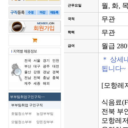
월, 화, 목
근무요일
무관
국적
무관
학력
월급 28
급여
＊ 상세
전국
서울
경기
인천
부산
대구
광주
대전
됩니다~
울산
강원
경남
경북
전남
전북
충남
충북
제주
세종
해외
[모항레
부부팀취업구인구직~~
식음료(F
부부팀취업 구인구직
전북 부
호텔청소부부
농장부부팀
모항레저
모텔청소부부
양돈장부부