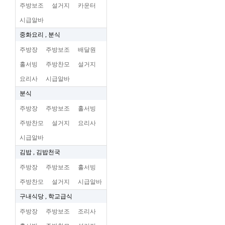
주방보조
설거지
카운터
시급알바
중화요리 , 분식
주방장
주방보조
배달원
홀서빙
주방찬모
설거지
요리사
시급알바
분식
주방장
주방보조
홀서빙
주방찬모
설거지
요리사
시급알바
김밥 , 김밥천국
주방장
주방보조
홀서빙
주방찬모
설거지
시급알바
구내식당 , 학교급식
주방장
주방보조
조리사