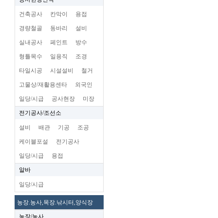
건축공사
칸막이
용접
경량철골
동바리
설비
실내공사
페인트
방수
형틀목수
일용직
조경
타일시공
시설설비
철거
고물상/재활용센타
외국인
일당/시급
공사현장
미장
전기공사/조선소
설비
배관
기공
조공
케이블포설
전기공사
일당/시급
용접
알바
일당/시급
농장.농사,목장.낚시터,양식장
농장/농사