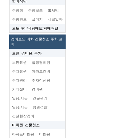
함바식당
주방장
주방보조
홀서빙
주방찬모
설거지
시급알바
오토바이/식당배달/택배배달
경비보안.미화.건물청소.주차.설
비
보안. 경비원. 주차
보안요원
빌딩경비원
주차요원
아파트경비
주차관리
주차정산원
기계설비
경비원
일당/시급
건물관리
일당/시급
청원경찰
건설현장경비
미화원. 건물청소
아파트미화원
미화원