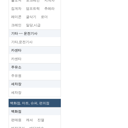
불도저
포크레인
지게차
집게차
덤프트럭
추레라
레미콘
굴삭기
로더
크레인
일당,시급
기타 ~~ 운전기사
기타,운전기사
카센타
카센타
주유소
주유원
세차장
세차장
백화점, 마트, 슈퍼, 편의점
백화점
편매원
캐셔
진열