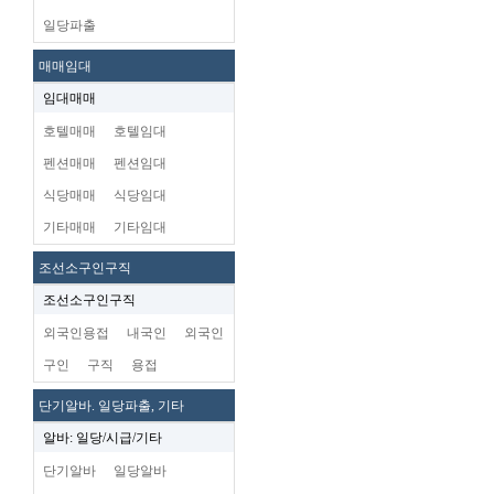
일당파출
매매임대
임대매매
호텔매매
호텔임대
펜션매매
펜션임대
식당매매
식당임대
기타매매
기타임대
조선소구인구직
조선소구인구직
외국인용접
내국인
외국인
구인
구직
용접
단기알바. 일당파출, 기타
알바: 일당/시급/기타
단기알바
일당알바