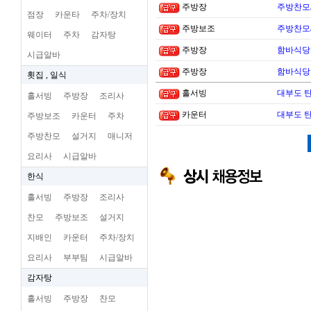
주방장
주방찬모
점장
카운타
주차/장치
주방보조
주방찬모
웨이터
주차
감자탕
주방장
함바식당
시급알바
주방장
함바식당
횟집 , 일식
홀서빙
대부도 
홀서빙
주방장
조리사
카운터
대부도 
주방보조
카운터
주차
주방찬모
설거지
매니저
요리사
시급알바
한식
홀서빙
주방장
조리사
찬모
주방보조
설거지
지배인
카운터
주차/장치
요리사
부부팀
시급알바
감자탕
홀서빙
주방장
찬모