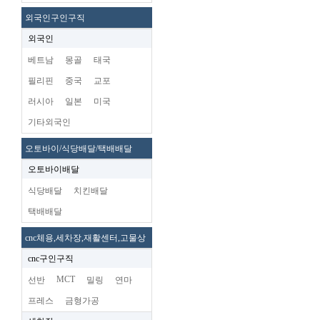
외국인구인구직
외국인
베트남
몽골
태국
필리핀
중국
교포
러시아
일본
미국
기타외국인
오토바이/식당배달/택배배달
오토바이배달
식당배달
치킨배달
택배배달
cnc체용,세차장,재활센터,고물상
cnc구인구직
MCT
선반
밀링
연마
프레스
금형가공