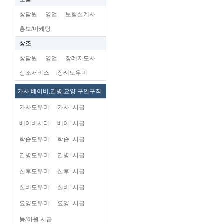
상담원
영업
보험설계사
홍보/마케팅
상조
상담원
영업
장례지도사
상조서비스
장례도우미
가사,베이비,간병,요양 구인구직
가사도우미
가사+시급
베이비시터
베이+시급
학습도우미
학습+시급
간병도우미
간병+시급
산후도우미
산후+시급
실버도우미
실버+시급
요양도우미
요양+시급
등/하원 시급