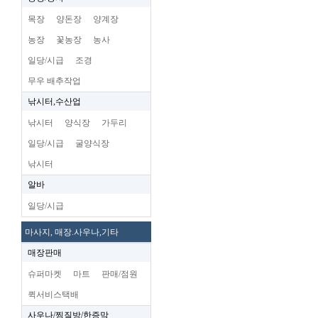
목장
양돈장
양계장
농장
꽃농장
농사
일당/시급
조경
무우 배추작업
낚시터,수산업
낚시터
양식장
가두리
일당/시급
굴양식장
낚시터
알바
일당/시급
마사지, 매장.사우나,기타
매장판매
슈퍼마켓
마트
판매/점원
퀵서비스택배
사우나/찜질방/한증막