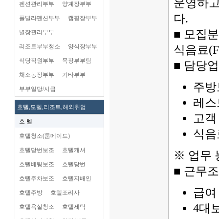
운영하고
펜션관리부부
양계장부부
다.
플빌라펜션부부
캠핑장부부
■ 모집
별장관리부부
리조트부부청소
양식장부부
식음료(F
식당직원부부
목장부부팀
■ 담당
채소농장부부
기타부부
주방
부부일당/시급
레스
호텔,모텔,리조트,해외취업
고객
호 텔
식음
호텔청소(룸메이드)
호텔당번보조
호텔캐셔
※ 업무
호텔베팅보조
호텔당번
■ 근무
호텔주차보조
호텔지배인
급여 
호텔주방
호텔조리사
4대
호텔욕실청소
호텔세탁