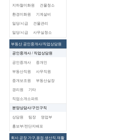
지하철미화원
건물청소
환경미화원
기계설비
일당/시급
건물관리
일당/시급
사무실청소
부동산 공인중개사/직업상담원
공인중개사 / 직업상담원
공인중개사
중개인
부동산직원
사무직원
중개보조원
부동산실장
경리원
기타
직업소개소파트
분양상담사/구인구직
상담원
팀장
영업부
홍보부/전단지배포
회사.공장.가구,용접.생산직.재활