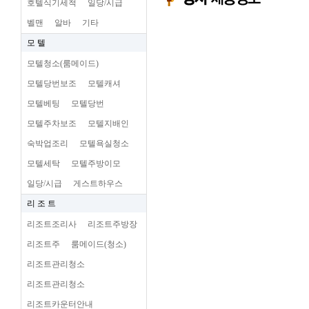
호텔식기세척
일당/시급
벨맨
알바
기타
모 텔
모텔청소(룸메이드)
모텔당번보조
모텔캐셔
모텔베팅
모텔당번
모텔주차보조
모텔지배인
숙박업조리
모텔욕실청소
모텔세탁
모텔주방이모
일당/시급
게스트하우스
리 조 트
리조트조리사
리조트주방장
리조트주
룸메이드(청소)
리조트관리청소
리조트관리청소
리조트카운터안내