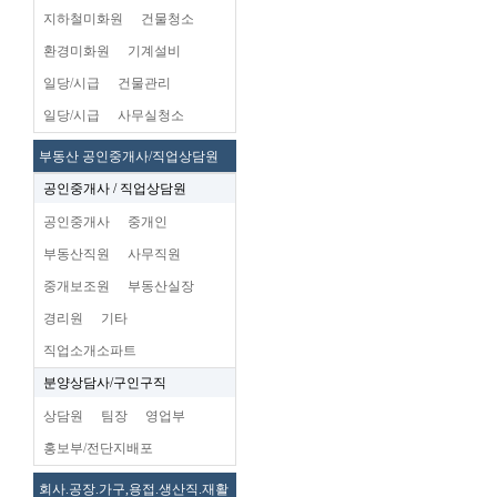
지하철미화원
건물청소
환경미화원
기계설비
일당/시급
건물관리
일당/시급
사무실청소
부동산 공인중개사/직업상담원
공인중개사 / 직업상담원
공인중개사
중개인
부동산직원
사무직원
중개보조원
부동산실장
경리원
기타
직업소개소파트
분양상담사/구인구직
상담원
팀장
영업부
홍보부/전단지배포
회사.공장.가구,용접.생산직.재활