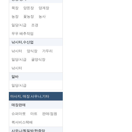
목장
양돈장
양계장
농장
꽃농장
농사
일당/시급
조경
무우 배추작업
낚시터,수산업
낚시터
양식장
가두리
일당/시급
굴양식장
낚시터
알바
일당/시급
마사지, 매장.사우나,기타
매장판매
슈퍼마켓
마트
판매/점원
퀵서비스택배
사우나/찜질방/한증막