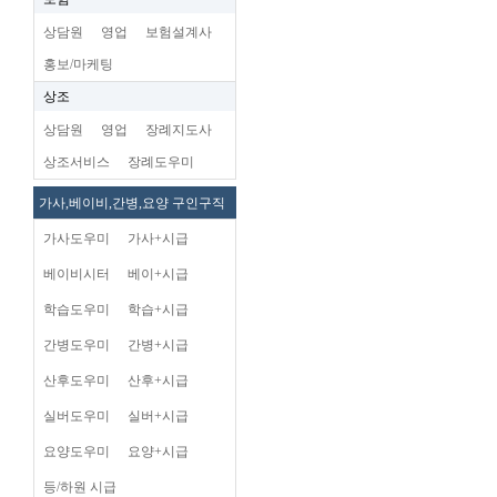
상담원
영업
보험설계사
홍보/마케팅
상조
상담원
영업
장례지도사
상조서비스
장례도우미
가사,베이비,간병,요양 구인구직
가사도우미
가사+시급
베이비시터
베이+시급
학습도우미
학습+시급
간병도우미
간병+시급
산후도우미
산후+시급
실버도우미
실버+시급
요양도우미
요양+시급
등/하원 시급