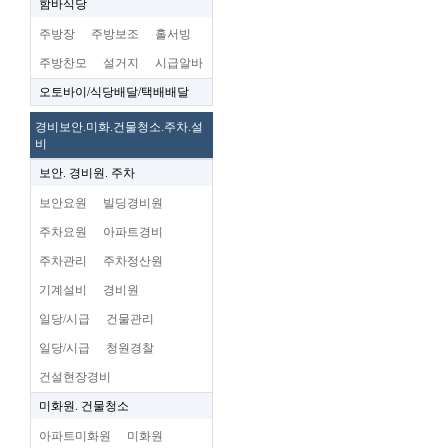
함바식당
주방장
주방보조
홀서빙
주방찬모
설거지
시급알바
오토바이/식당배달/택배배달
경비보안.미화.건물청소.주차.설
비
보안. 경비원. 주차
보안요원
빌딩경비원
주차요원
아파트경비
주차관리
주차정산원
기계설비
경비원
일당/시급
건물관리
일당/시급
청원경찰
건설현장경비
미화원. 건물청소
아파트미화원
미화원