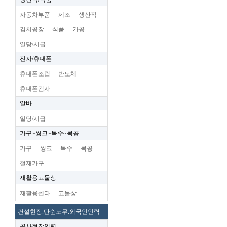
자동차부품
제조
생산직
김치공장
식품
가공
일당/시급
전자/휴대폰
휴대폰조립
반도체
휴대폰검사
알바
일당/시급
가구~씽크~목수~목공
가구
씽크
목수
목공
철재가구
재활용고물상
재활용센타
고물상
건설현장.단순노무.외국인인력
공사현장인력