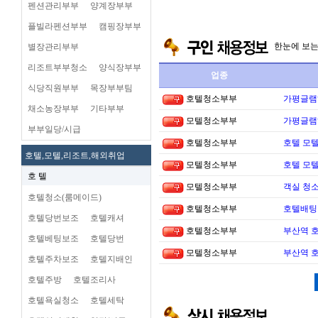
펜션관리부부
양계장부부
플빌라펜션부부
캠핑장부부
한눈에 보
별장관리부부
리조트부부청소
양식장부부
업종
식당직원부부
목장부부팀
호텔청소부부
가평글램
채소농장부부
기타부부
모텔청소부부
가평글램
부부일당/시급
호텔청소부부
호텔 모텔
호텔,모텔,리조트,해외취업
모텔청소부부
호텔 모텔
호 텔
모텔청소부부
객실 청소
호텔청소(룸메이드)
호텔청소부부
호텔배팅 
호텔당번보조
호텔캐셔
호텔청소부부
부산역 
호텔베팅보조
호텔당번
모텔청소부부
부산역 
호텔주차보조
호텔지배인
호텔주방
호텔조리사
호텔욕실청소
호텔세탁