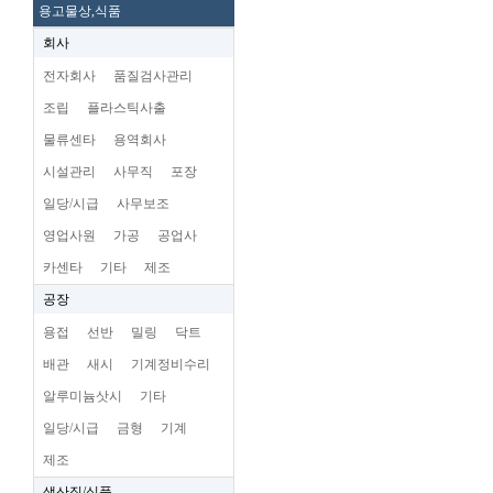
용고물상,식품
회사
전자회사
품질검사관리
조립
플라스틱사출
물류센타
용역회사
시설관리
사무직
포장
일당/시급
사무보조
영업사원
가공
공업사
카센타
기타
제조
공장
용접
선반
밀링
닥트
배관
새시
기계정비수리
알루미늄삿시
기타
일당/시급
금형
기계
제조
생산직/식품