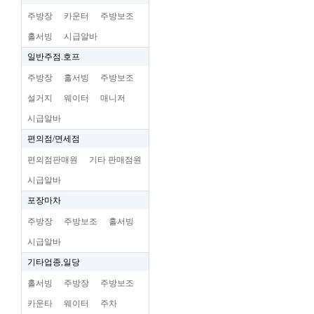
주방장
카운터
주방보조
홀서빙
시급알바
일반주점.호프
주방장
홀서빙
주방보조
설거지
웨이터
매니저
시급알바
편의점/면세점
편의점판매원
기타 판매점원
시급알바
포장마차
주방장
주방보조
홀서빙
시급알바
기타업종,일당
홀서빙
주방장
주방보조
카운타
웨이터
주차