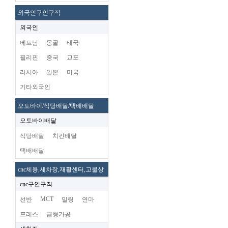
외국인구인구직
외국인
베트남
몽골
태국
필리핀
중국
교포
러시아
일본
미국
기타외국인
오토바이/식당배달/택배배달
오토바이배달
식당배달
치킨배달
택배배달
cnc체용,세차장,재활센터,고물상
cnc구인구직
MCT
선반
밀링
연마
프레스
금형가공