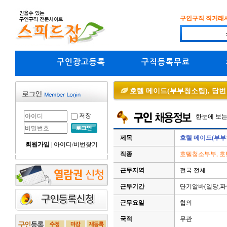
구인구직 직거래
구인광고등록
구직등록무료
호텔 메이드(부부청소팀), 당
저장
한눈에 보
제목
호텔 메이드(부부
회원가입
|
아이디/비번찾기
직종
호텔청소부부, 호
근무지역
전국 전체
근무기간
단기알바(일당,파
근무요일
협의
국적
무관