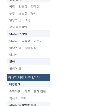
목장
양돈장
양계장
농장
꽃농장
농사
일당/시급
조경
무우 배추작업
낚시터,수산업
낚시터
양식장
가두리
일당/시급
굴양식장
낚시터
알바
일당/시급
마사지, 매장.사우나,기타
매장판매
슈퍼마켓
마트
판매/점원
퀵서비스택배
사우나/찜질방/한증막