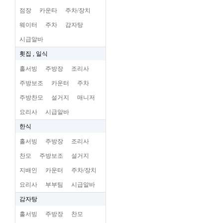
점장
카운타
주차/장치
웨이터
주차
감자탕
시급알바
횟집 , 일식
홀서빙
주방장
조리사
주방보조
카운터
주차
주방찬모
설거지
매니저
요리사
시급알바
한식
홀서빙
주방장
조리사
찬모
주방보조
설거지
지배인
카운터
주차/장치
요리사
부부팀
시급알바
감자탕
홀서빙
주방장
찬모