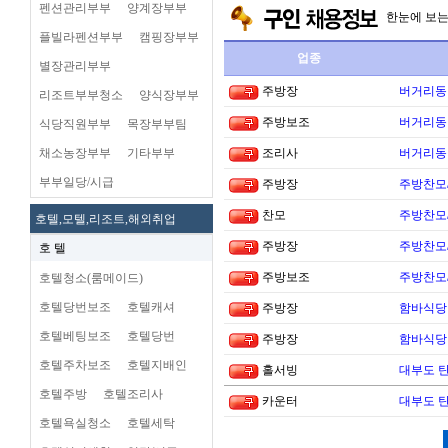
펜션관리부부
양계장부부
한눈에 보
플빌라펜션부부
캠핑장부부
업종
별장관리부부
주방장
버거리동타
리조트부부청소
양식장부부
주방보조
버거리동타
식당직원부부
목장부부팀
채소농장부부
기타부부
조리사
버거리동타
부부일당/시급
주방장
주방찬모
찬모
주방찬모
호텔,모텔,리조트,해외취업
주방장
주방찬모
호 텔
주방보조
주방찬모
호텔청소(룸메이드)
호텔당번보조
호텔캐셔
주방장
함바식당
호텔베팅보조
호텔당번
주방장
함바식당
호텔주차보조
호텔지배인
홀서빙
대부도 
호텔주방
호텔조리사
카운터
대부도 
호텔욕실청소
호텔세탁