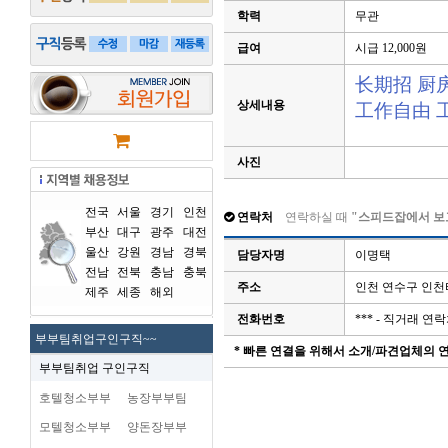
학력
무관
급여
시급 12,000원
长期招 厨
상세내용
工作自由 
사진
전국
서울
경기
인천
연락처
연락하실 때
"스피드잡에서 보
부산
대구
광주
대전
울산
강원
경남
경북
담당자명
이명택
전남
전북
충남
충북
주소
인천 연수구 인
제주
세종
해외
전화번호
*** - 직거래 
부부팀취업구인구직~~
* 빠른 연결을 위해서 소개/파견업체의
부부팀취업 구인구직
호텔청소부부
농장부부팀
모텔청소부부
양돈장부부