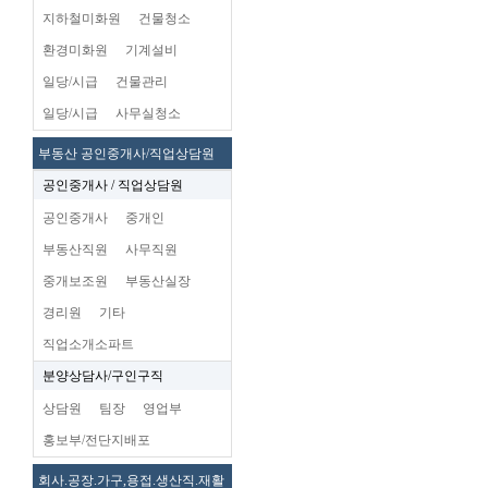
지하철미화원
건물청소
환경미화원
기계설비
일당/시급
건물관리
일당/시급
사무실청소
부동산 공인중개사/직업상담원
공인중개사 / 직업상담원
공인중개사
중개인
부동산직원
사무직원
중개보조원
부동산실장
경리원
기타
직업소개소파트
분양상담사/구인구직
상담원
팀장
영업부
홍보부/전단지배포
회사.공장.가구,용접.생산직.재활