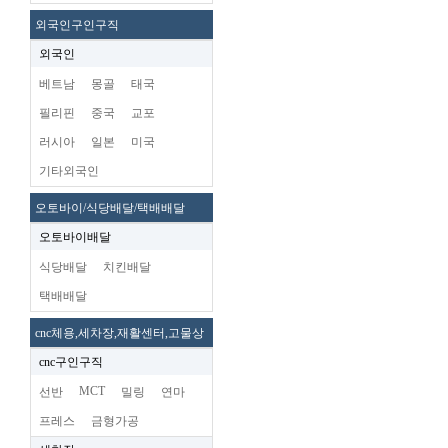
외국인구인구직
외국인
베트남
몽골
태국
필리핀
중국
교포
러시아
일본
미국
기타외국인
오토바이/식당배달/택배배달
오토바이배달
식당배달
치킨배달
택배배달
cnc체용,세차장,재활센터,고물상
cnc구인구직
MCT
선반
밀링
연마
프레스
금형가공