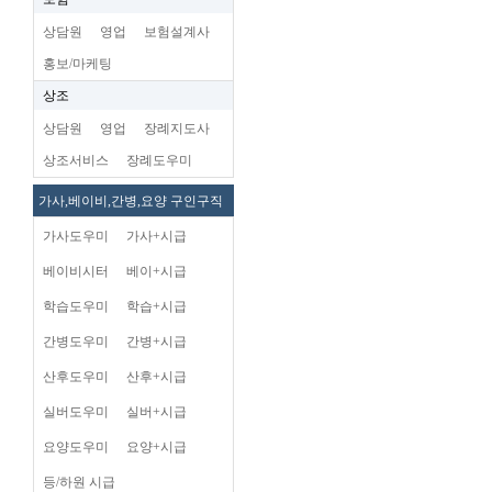
상담원
영업
보험설계사
홍보/마케팅
상조
상담원
영업
장례지도사
상조서비스
장례도우미
가사,베이비,간병,요양 구인구직
가사도우미
가사+시급
베이비시터
베이+시급
학습도우미
학습+시급
간병도우미
간병+시급
산후도우미
산후+시급
실버도우미
실버+시급
요양도우미
요양+시급
등/하원 시급