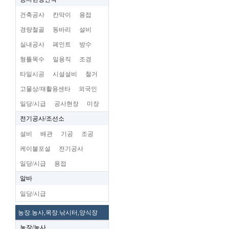
건축공사
칸막이
용접
경량철골
동바리
설비
실내공사
페인트
방수
형틀목수
일용직
조경
타일시공
시설설비
철거
고물상/재활용센타
외국인
일당/시급
공사현장
미장
전기공사/조선소
설비
배관
기공
조공
케이블포설
전기공사
일당/시급
용접
알바
일당/시급
농장.농사,목장.낚시터,양식장
농장/농사