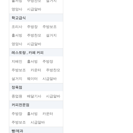
홀서빙
주방찬모
설거지
영양사
시급알바
학교급식
조리사
주방장
주방보조
홀서빙
주방찬모
설거지
영양사
시급알바
레스토랑 , 카페 커피
지배인
홀서빙
주방장
주방보조
카운터
주방찬모
설거지
웨이터
시급알바
정육점
종업원
배달기사
시급알바
커피전문점
주방장
홀서빙
카운터
주방보조
시급알바
빵/제과