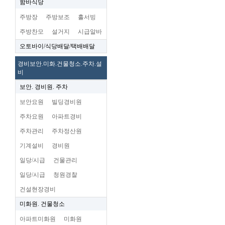
함바식당
주방장
주방보조
홀서빙
주방찬모
설거지
시급알바
오토바이/식당배달/택배배달
경비보안.미화.건물청소.주차.설
비
보안. 경비원. 주차
보안요원
빌딩경비원
주차요원
아파트경비
주차관리
주차정산원
기계설비
경비원
일당/시급
건물관리
일당/시급
청원경찰
건설현장경비
미화원. 건물청소
아파트미화원
미화원