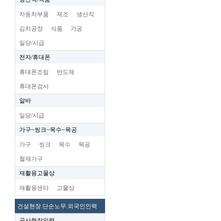
자동차부품
제조
생산직
김치공장
식품
가공
일당/시급
전자/휴대폰
휴대폰조립
반도체
휴대폰검사
알바
일당/시급
가구~씽크~목수~목공
가구
씽크
목수
목공
철재가구
재활용고물상
재활용센타
고물상
건설현장.단순노무.외국인인력
공사현장인력