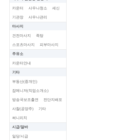
카운터
사우나청소
세신
기관장
사우나관리
마사지
건전마사지
족탕
스포츠마사지
피부마사지
주유소
카운터안내
기타
부동산(중개인)
잡메니저(직업소개소)
방송국보조출연
전단지배포
사찰(공양주)
기타
써니리치
시급/알바
일당/시급