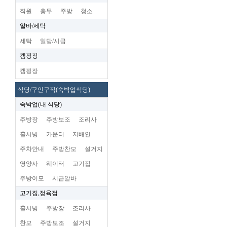
직원
총무
주방
청소
알바/세탁
세탁
일당/시급
캠핑장
캠핑장
식당/구인구직(숙박업식당)
숙박업(내 식당)
주방장
주방보조
조리사
홀서빙
카운터
지배인
주차안내
주방찬모
설거지
영양사
웨이터
고기집
주방이모
시급알바
고기집,정육점
홀서빙
주방장
조리사
찬모
주방보조
설거지