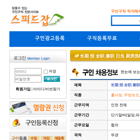
구인구직 직거래
구인광고등록
구직등록무료
长期 招 全职 兼职 日当 厨房
저장
한눈에 보
제목
长期 招 全职 兼
회원가입
|
아이디/비번찾기
직종
홀서빙, 주방보조
근무지역
인천 전체
근무기간
단기알바(일당,파
근무요일
협의
국적
무관