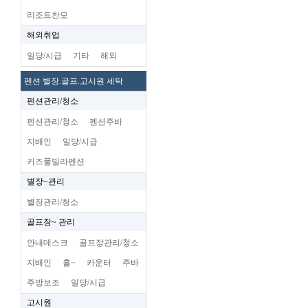
리조트찬모
해외취업
일당/시급
기타
해외
펜션 별장.골프.고시원 세탁
펜션관리/청소
펜션관리/청소
펜션주바
지배인
일당/시급
키즈풀빌라펜션
별장~관리
별장관리/청소
골프장~ 관리
안내데스크
골프장관리/청소
지배인
홀~
카운터
주바
주방보조
일당/시급
고시원