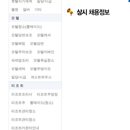
호텔식기세척
일당/시급
벨맨
알바
기타
모 텔
모텔청소(룸메이드)
모텔당번보조
모텔캐셔
모텔베팅
모텔당번
모텔주차보조
모텔지배인
숙박업조리
모텔욕실청소
모텔세탁
모텔주방이모
일당/시급
게스트하우스
리 조 트
리조트조리사
리조트주방장
리조트주
룸메이드(청소)
리조트관리청소
리조트관리청소
리조트카운터안내