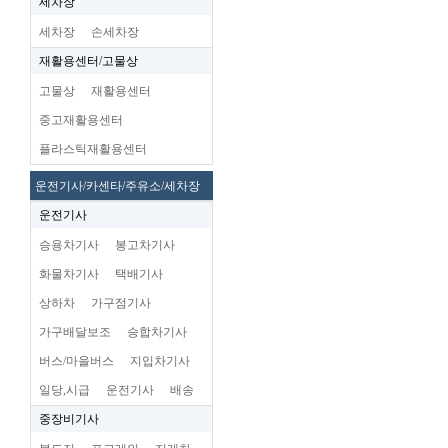
세차장
세차장
손세차장
재활용센터/고물상
고물상
재활용센터
중고재활용센터
플라스틱재활용센터
운전기사/카센타/주유소/세차장
운전기사
승용차기사
봉고차기사
화물차기사
택배기사
상하차
가구점기사
가구배달보조
승합차기사
버스/마을버스
지입차기사
일당,시급
운전기사
배송
중장비기사