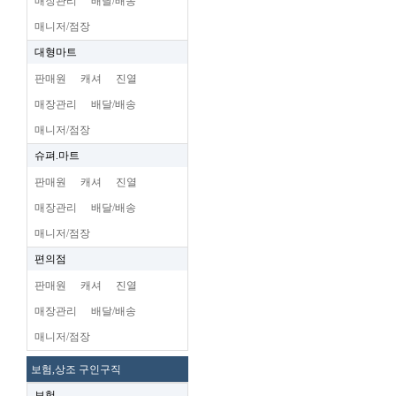
매장관리
배달/배송
매니저/점장
대형마트
판매원
캐셔
진열
매장관리
배달/배송
매니저/점장
슈펴.마트
판매원
캐셔
진열
매장관리
배달/배송
매니저/점장
편의점
판매원
캐셔
진열
매장관리
배달/배송
매니저/점장
보험,상조 구인구직
보험