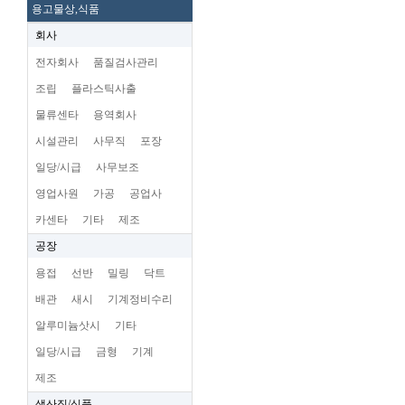
용고물상,식품
회사
전자회사
품질검사관리
조립
플라스틱사출
물류센타
용역회사
시설관리
사무직
포장
일당/시급
사무보조
영업사원
가공
공업사
카센타
기타
제조
공장
용접
선반
밀링
닥트
배관
새시
기계정비수리
알루미늄삿시
기타
일당/시급
금형
기계
제조
생산직/식품