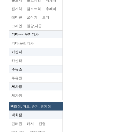
불도저
포크레인
지게차
집게차
덤프트럭
추레라
레미콘
굴삭기
로더
크레인
일당,시급
기타 ~~ 운전기사
기타,운전기사
카센타
카센타
주유소
주유원
세차장
세차장
백화점, 마트, 슈퍼, 편의점
백화점
편매원
캐셔
진열