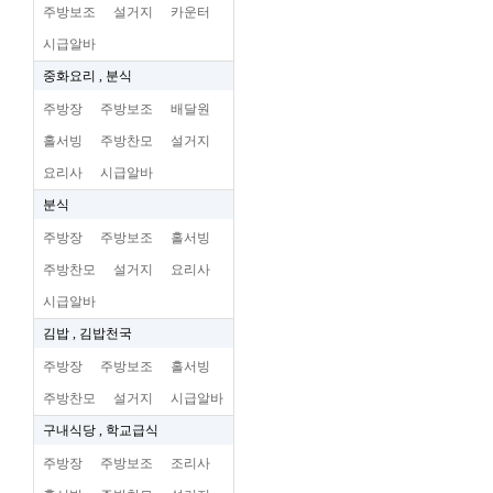
주방보조
설거지
카운터
시급알바
중화요리 , 분식
주방장
주방보조
배달원
홀서빙
주방찬모
설거지
요리사
시급알바
분식
주방장
주방보조
홀서빙
주방찬모
설거지
요리사
시급알바
김밥 , 김밥천국
주방장
주방보조
홀서빙
주방찬모
설거지
시급알바
구내식당 , 학교급식
주방장
주방보조
조리사