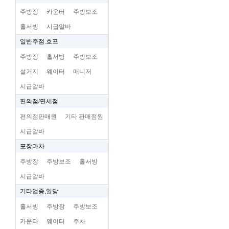
주방장
카운터
주방보조
홀서빙
시급알바
일반주점.호프
주방장
홀서빙
주방보조
설거지
웨이터
매니저
시급알바
편의점/면세점
편의점판매원
기타 판매점원
시급알바
포장마차
주방장
주방보조
홀서빙
시급알바
기타업종,일당
홀서빙
주방장
주방보조
카운타
웨이터
주차