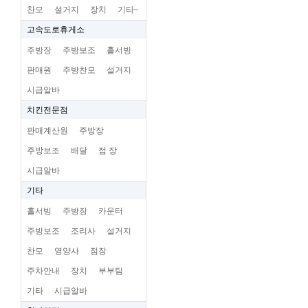
찬모
설거지
장치
기타~
고속도로휴게소
주방장
주방보조
홀서빙
판매원
주방찬모
설거지
시급알바
치킨전문점
판매계산원
주방장
주방보조
배달
점 장
시급알바
기타
홀서빙
주방장
카운터
주방보조
조리사
설거지
찬모
영양사
점장
주차안내
장치
부부팀
기타
시급알바