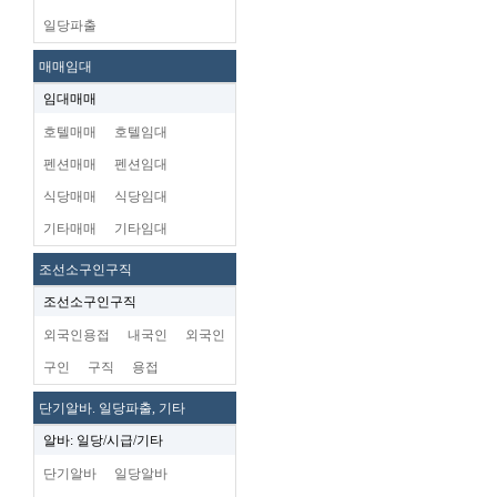
일당파출
매매임대
임대매매
호텔매매
호텔임대
펜션매매
펜션임대
식당매매
식당임대
기타매매
기타임대
조선소구인구직
조선소구인구직
외국인용접
내국인
외국인
구인
구직
용접
단기알바. 일당파출, 기타
알바: 일당/시급/기타
단기알바
일당알바