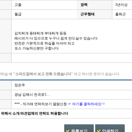
고졸
경력
3년이상
월급
근무형태
출퇴근
김치찌개 동태찌개 부대찌개 등등
레시피가 다 있으므로 누구나 쉽게 만드실수 있습니다
반찬은 기본적으로 하실줄 아셔야 되고
포스 가능하신분만 구합니다
락하실 때
"스피드잡에서 보고 전화 드렸습니다"
라고 하시면 문의가 쉽습니다.
정은주
경남 김해시 천곡로5…
*** - 직거래 연락처보기 열람신청
☞ 여기를 클릭하세요^^
을 위해서 소개/파견업체의 연락도 허용합니다
목록보기
인쇄하기