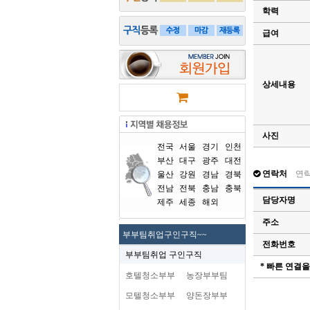
학력
급여
상세내용
사진
전국
서울
경기
인천
부산
대구
광주
대전
연락처
연
울산
강원
경남
경북
전남
전북
충남
충북
담당자명
제주
세종
해외
주소
부부팀취업구인구직~~
전화번호
부부팀취업 구인구직
* 빠른 연결
호텔청소부부
농장부부팀
모텔청소부부
양돈장부부