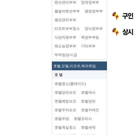
펜션관리부부
양계장부부
플빌라펜션부부
캠핑장부부
별장관리부부
리조트부부청소
양식장부부
식당직원부부
목장부부팀
채소농장부부
기타부부
부부일당/시급
호텔,모텔,리조트,해외취업
호 텔
호텔청소(룸메이드)
호텔당번보조
호텔캐셔
호텔베팅보조
호텔당번
호텔주차보조
호텔지배인
호텔주방
호텔조리사
호텔욕실청소
호텔세탁