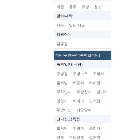
직원
총무
주방
청소
알바/세탁
세탁
일당/시급
캠핑장
캠핑장
식당/구인구직(숙박업식당)
숙박업(내 식당)
주방장
주방보조
조리사
홀서빙
카운터
지배인
주차안내
주방찬모
설거지
영양사
웨이터
고기집
주방이모
시급알바
고기집,정육점
홀서빙
주방장
조리사
찬모
주방보조
설거지