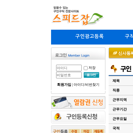
구인광고등록
구
신사동찌
저장
제목
회원가입
|
아이디/비번찾기
직종
근무지역
근무기간
근무요일
국적