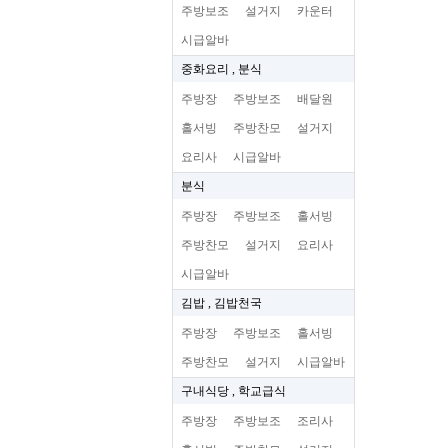
주방보조
설거지
카운터
시급알바
중화요리 , 분식
주방장
주방보조
배달원
홀서빙
주방찬모
설거지
요리사
시급알바
분식
주방장
주방보조
홀서빙
주방찬모
설거지
요리사
시급알바
김밥 , 김밥천국
주방장
주방보조
홀서빙
주방찬모
설거지
시급알바
구내식당 , 학교급식
주방장
주방보조
조리사