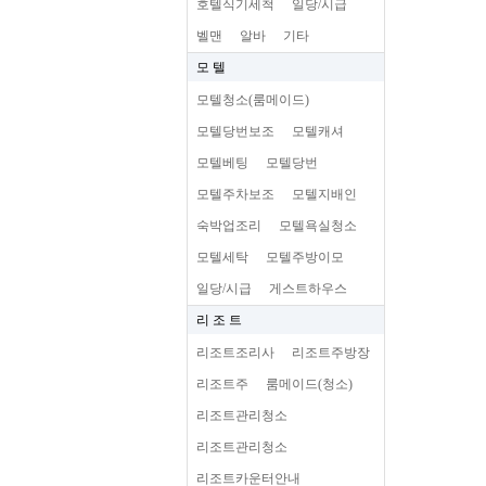
호텔식기세척
일당/시급
벨맨
알바
기타
모 텔
모텔청소(룸메이드)
모텔당번보조
모텔캐셔
모텔베팅
모텔당번
모텔주차보조
모텔지배인
숙박업조리
모텔욕실청소
모텔세탁
모텔주방이모
일당/시급
게스트하우스
리 조 트
리조트조리사
리조트주방장
리조트주
룸메이드(청소)
리조트관리청소
리조트관리청소
리조트카운터안내