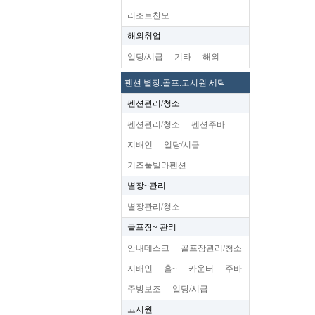
리조트찬모
해외취업
일당/시급
기타
해외
펜션 별장.골프.고시원 세탁
펜션관리/청소
펜션관리/청소
펜션주바
지배인
일당/시급
키즈풀빌라펜션
별장~관리
별장관리/청소
골프장~ 관리
안내데스크
골프장관리/청소
지배인
홀~
카운터
주바
주방보조
일당/시급
고시원