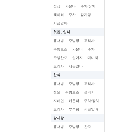
점장
카운타
주차/장치
웨이터
주차
감자탕
시급알바
횟집 , 일식
홀서빙
주방장
조리사
주방보조
카운터
주차
주방찬모
설거지
매니저
요리사
시급알바
한식
홀서빙
주방장
조리사
찬모
주방보조
설거지
지배인
카운터
주차/장치
요리사
부부팀
시급알바
감자탕
홀서빙
주방장
찬모