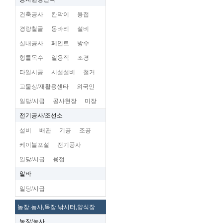
건축공사
칸막이
용접
경량철골
동바리
설비
실내공사
페인트
방수
형틀목수
일용직
조경
타일시공
시설설비
철거
고물상/재활용센타
외국인
일당/시급
공사현장
미장
전기공사/조선소
설비
배관
기공
조공
케이블포설
전기공사
일당/시급
용접
알바
일당/시급
농장.농사,목장.낚시터,양식장
농장/농사