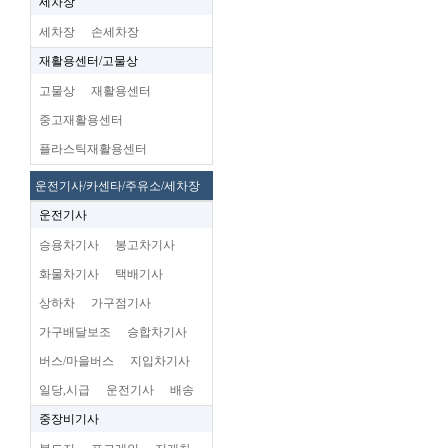
세차장
세차장
손세차장
재활용센터/고물상
고물상
재활용센터
중고재활용센터
플라스틱재활용센터
운전기사/카센타/주유소/세차장
운전기사
승용차기사
봉고차기사
화물차기사
택배기사
상하차
가구점기사
가구배달보조
승합차기사
버스/마을버스
지입차기사
일당,시급
운전기사
배송
중장비기사