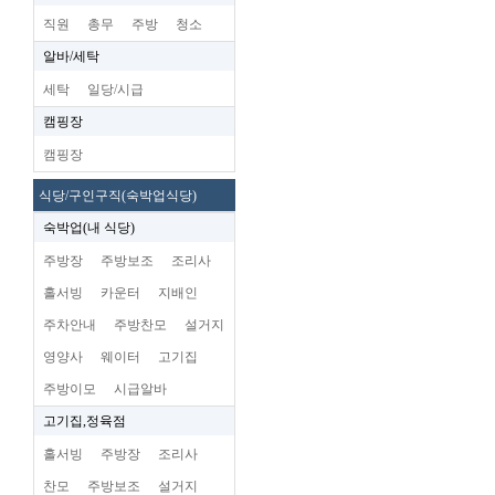
직원
총무
주방
청소
알바/세탁
세탁
일당/시급
캠핑장
캠핑장
식당/구인구직(숙박업식당)
숙박업(내 식당)
주방장
주방보조
조리사
홀서빙
카운터
지배인
주차안내
주방찬모
설거지
영양사
웨이터
고기집
주방이모
시급알바
고기집,정육점
홀서빙
주방장
조리사
찬모
주방보조
설거지