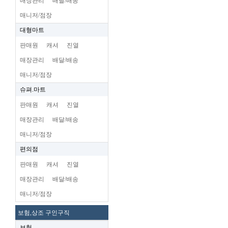
매장관리
배달/배송
매니저/점장
대형마트
판매원
캐셔
진열
매장관리
배달/배송
매니저/점장
슈펴.마트
판매원
캐셔
진열
매장관리
배달/배송
매니저/점장
편의점
판매원
캐셔
진열
매장관리
배달/배송
매니저/점장
보험,상조 구인구직
보험