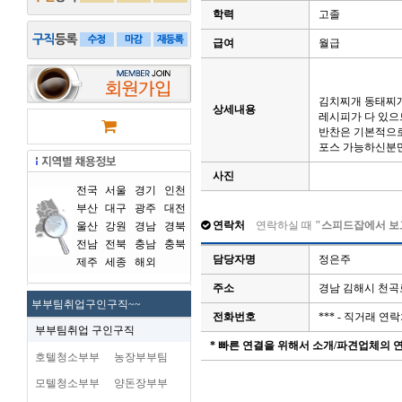
학력
고졸
급여
월급
김치찌개 동태찌
상세내용
레시피가 다 있으
반찬은 기본적으
포스 가능하신분
사진
전국
서울
경기
인천
부산
대구
광주
대전
연락처
연락하실 때
"스피드잡에서 보
울산
강원
경남
경북
전남
전북
충남
충북
담당자명
정은주
제주
세종
해외
주소
경남 김해시 천곡
부부팀취업구인구직~~
전화번호
*** - 직거래 
부부팀취업 구인구직
* 빠른 연결을 위해서 소개/파견업체의
호텔청소부부
농장부부팀
모텔청소부부
양돈장부부