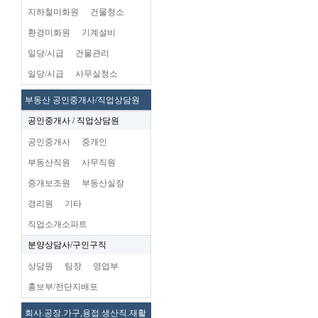
지하철미화원
건물청소
환경미화원
기계설비
일당/시급
건물관리
일당/시급
사무실청소
부동산 공인중개사/직업상담원
공인중개사 / 직업상담원
공인중개사
중개인
부동산직원
사무직원
중개보조원
부동산실장
경리원
기타
직업소개소파트
분양상담사/구인구직
상담원
팀장
영업부
홍보부/전단지배포
회사.공장.가구,용접.생산직.재활