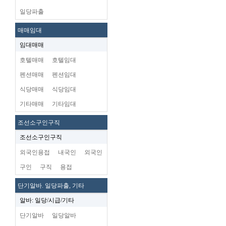
일당파출
매매임대
임대매매
호텔매매
호텔임대
펜션매매
펜션임대
식당매매
식당임대
기타매매
기타임대
조선소구인구직
조선소구인구직
외국인용접
내국인
외국인
구인
구직
용접
단기알바. 일당파출, 기타
알바: 일당/시급/기타
단기알바
일당알바