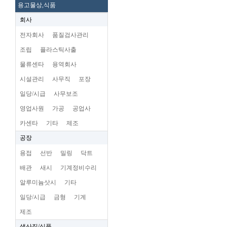
용고물상,식품
회사
전자회사
품질검사관리
조립
플라스틱사출
물류센타
용역회사
시설관리
사무직
포장
일당/시급
사무보조
영업사원
가공
공업사
카센타
기타
제조
공장
용접
선반
밀링
닥트
배관
새시
기계정비수리
알루미늄삿시
기타
일당/시급
금형
기계
제조
생산직/식품