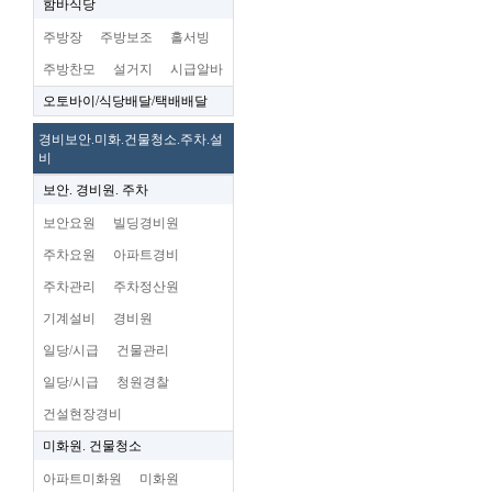
함바식당
주방장
주방보조
홀서빙
주방찬모
설거지
시급알바
오토바이/식당배달/택배배달
경비보안.미화.건물청소.주차.설
비
보안. 경비원. 주차
보안요원
빌딩경비원
주차요원
아파트경비
주차관리
주차정산원
기계설비
경비원
일당/시급
건물관리
일당/시급
청원경찰
건설현장경비
미화원. 건물청소
아파트미화원
미화원