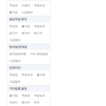
주방장
카운터
주방보조
홀서빙
시급알바
일반주점.호프
주방장
홀서빙
주방보조
설거지
웨이터
매니저
시급알바
편의점/면세점
편의점판매원
기타 판매점원
시급알바
포장마차
주방장
주방보조
홀서빙
시급알바
기타업종,일당
홀서빙
주방장
주방보조
카운타
웨이터
주차