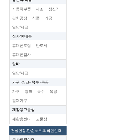
자동차부품
제조
생산직
김치공장
식품
가공
일당/시급
전자/휴대폰
휴대폰조립
반도체
휴대폰검사
알바
일당/시급
가구~씽크~목수~목공
가구
씽크
목수
목공
철재가구
재활용고물상
재활용센타
고물상
건설현장.단순노무.외국인인력
공사현장인력