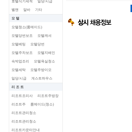
호텔식기세척
일당/시급
벨맨
알바
기타
모 텔
모텔청소(룸메이드)
모텔당번보조
모텔캐셔
모텔베팅
모텔당번
모텔주차보조
모텔지배인
숙박업조리
모텔욕실청소
모텔세탁
모텔주방이모
일당/시급
게스트하우스
리 조 트
리조트조리사
리조트주방장
리조트주
룸메이드(청소)
리조트관리청소
리조트관리청소
리조트카운터안내