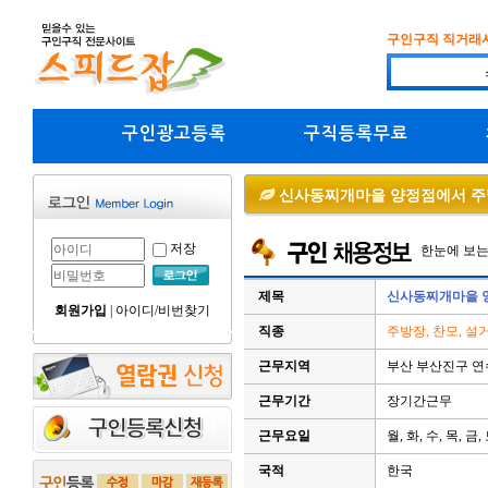
구인구직 직거래
구인광고등록
구직등록무료
신사동찌개마을 양정점에서 주
저장
한눈에 보
제목
신사동찌개마을 
회원가입
|
아이디/비번찾기
직종
주방장, 찬모, 설
근무지역
부산 부산진구 연
근무기간
장기간근무
근무요일
월, 화, 수, 목, 금,
국적
한국