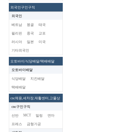
외국인구인구직
외국인
베트남
몽골
태국
필리핀
중국
교포
러시아
일본
미국
기타외국인
오토바이/식당배달/택배배달
오토바이배달
식당배달
치킨배달
택배배달
cnc체용,세차장,재활센터,고물상
cnc구인구직
MCT
선반
밀링
연마
프레스
금형가공