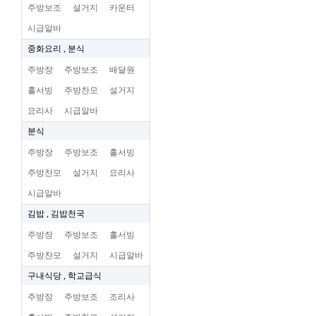
주방보조
설거지
카운터
시급알바
중화요리 , 분식
주방장
주방보조
배달원
홀서빙
주방찬모
설거지
요리사
시급알바
분식
주방장
주방보조
홀서빙
주방찬모
설거지
요리사
시급알바
김밥 , 김밥천국
주방장
주방보조
홀서빙
주방찬모
설거지
시급알바
구내식당 , 학교급식
주방장
주방보조
조리사