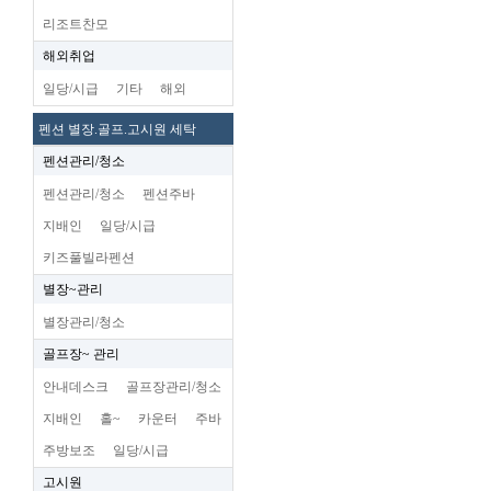
리조트찬모
해외취업
일당/시급
기타
해외
펜션 별장.골프.고시원 세탁
펜션관리/청소
펜션관리/청소
펜션주바
지배인
일당/시급
키즈풀빌라펜션
별장~관리
별장관리/청소
골프장~ 관리
안내데스크
골프장관리/청소
지배인
홀~
카운터
주바
주방보조
일당/시급
고시원