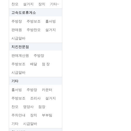
찬모
설거지
장치
기타~
고속도로휴게소
주방장
주방보조
홀서빙
판매원
주방찬모
설거지
시급알바
치킨전문점
판매계산원
주방장
주방보조
배달
점 장
시급알바
기타
홀서빙
주방장
카운터
주방보조
조리사
설거지
찬모
영양사
점장
주차안내
장치
부부팀
기타
시급알바