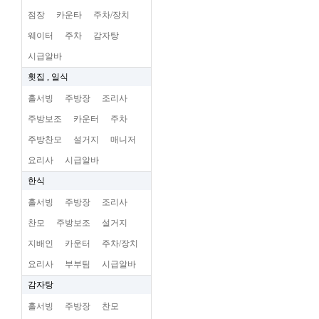
점장
카운타
주차/장치
웨이터
주차
감자탕
시급알바
횟집 , 일식
홀서빙
주방장
조리사
주방보조
카운터
주차
주방찬모
설거지
매니저
요리사
시급알바
한식
홀서빙
주방장
조리사
찬모
주방보조
설거지
지배인
카운터
주차/장치
요리사
부부팀
시급알바
감자탕
홀서빙
주방장
찬모