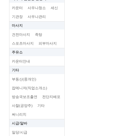
카운터
사우나청소
세신
기관장
사우나관리
마사지
건전마사지
족탕
스포츠마사지
피부마사지
주유소
카운터안내
기타
부동산(중개인)
잡메니저(직업소개소)
방송국보조출연
전단지배포
사찰(공양주)
기타
써니리치
시급/알바
일당/시급