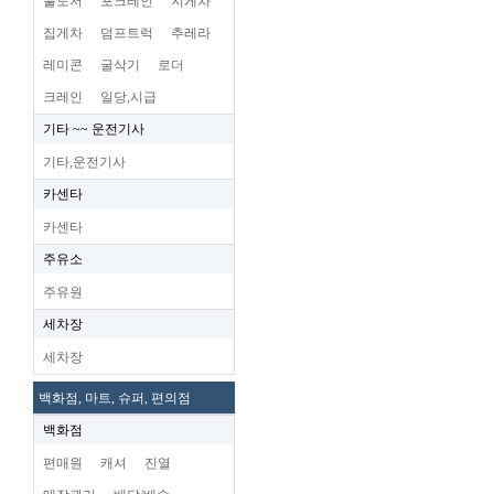
불도저
포크레인
지게차
집게차
덤프트럭
추레라
레미콘
굴삭기
로더
크레인
일당,시급
기타 ~~ 운전기사
기타,운전기사
카센타
카센타
주유소
주유원
세차장
세차장
백화점, 마트, 슈퍼, 편의점
백화점
편매원
캐셔
진열