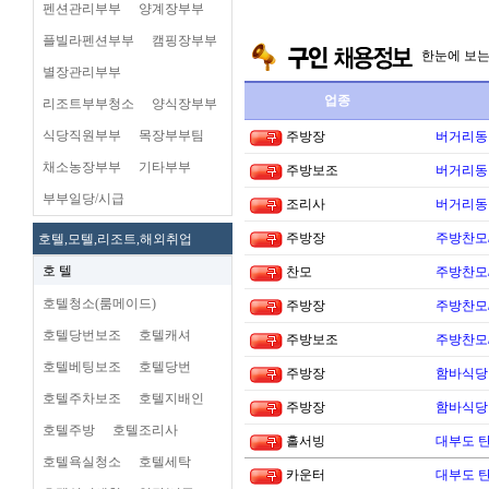
펜션관리부부
양계장부부
플빌라펜션부부
캠핑장부부
한눈에 보
별장관리부부
업종
리조트부부청소
양식장부부
식당직원부부
목장부부팀
주방장
버거리동타
채소농장부부
기타부부
주방보조
버거리동타
부부일당/시급
조리사
버거리동타
주방장
주방찬모
호텔,모텔,리조트,해외취업
호 텔
찬모
주방찬모
호텔청소(룸메이드)
주방장
주방찬모
호텔당번보조
호텔캐셔
주방보조
주방찬모
호텔베팅보조
호텔당번
주방장
함바식당
호텔주차보조
호텔지배인
주방장
함바식당
호텔주방
호텔조리사
홀서빙
대부도 
호텔욕실청소
호텔세탁
카운터
대부도 