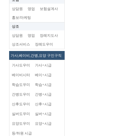
상담원
영업
보험설계사
홍보/마케팅
상조
상담원
영업
장례지도사
상조서비스
장례도우미
가사,베이비,간병,요양 구인구직
가사도우미
가사+시급
베이비시터
베이+시급
학습도우미
학습+시급
간병도우미
간병+시급
산후도우미
산후+시급
실버도우미
실버+시급
요양도우미
요양+시급
등/하원 시급