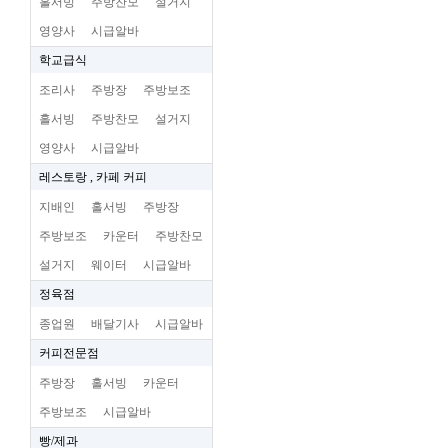
홀서빙
주방찬모
설거지
영양사
시급알바
학교급식
조리사
주방장
주방보조
홀서빙
주방찬모
설거지
영양사
시급알바
레스토랑 , 카페 커피
지배인
홀서빙
주방장
주방보조
카운터
주방찬모
설거지
웨이터
시급알바
정육점
종업원
배달기사
시급알바
커피전문점
주방장
홀서빙
카운터
주방보조
시급알바
빵/제과