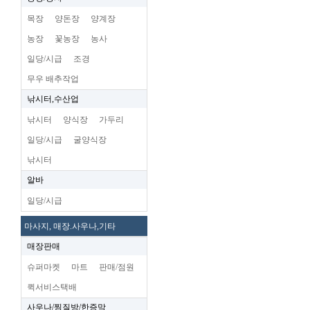
목장
양돈장
양계장
농장
꽃농장
농사
일당/시급
조경
무우 배추작업
낚시터,수산업
낚시터
양식장
가두리
일당/시급
굴양식장
낚시터
알바
일당/시급
마사지, 매장.사우나,기타
매장판매
슈퍼마켓
마트
판매/점원
퀵서비스택배
사우나/찜질방/한증막