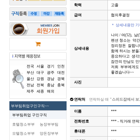
학력
고졸
급여
협의후결정
＊ 상세내용만 기
나이 / 여(52), 남
펜션 청소는 약간
정리정돈 잘합니
상세내용
함께 하시는 분들
중요하다고 생각
잠깐의 만남도 인
전국
서울
경기
인천
저희 부부에게도 
좋겠습니다~~
부산
대구
광주
대전
울산
강원
경남
경북
사진
전남
전북
충남
충북
제주
세종
해외
연락처
연락하실 때
"스피드잡에서 보
부부팀취업구인구직~~
이름
***
부부팀취업 구인구직
전화번호
*** - 직거래 
호텔청소부부
농장부부팀
휴대폰
***
모텔청소부부
양돈장부부