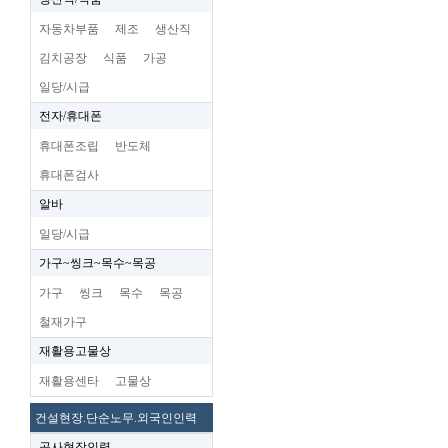
자동차부품
제조
생산직
김치공장
식품
가공
일당/시급
전자/휴대폰
휴대폰조립
반도체
휴대폰검사
알바
일당/시급
가구~씽크~목수~목공
가구
씽크
목수
목공
철재가구
재활용고물상
재활용센타
고물상
건설현장.단순노무.외국인인력
공사현장인력