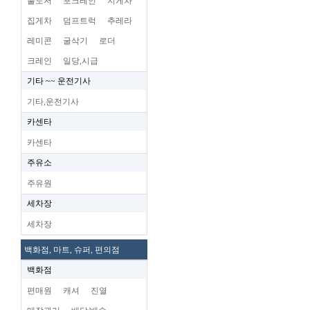
불도저
포크레인
지게차
집게차
덤프트럭
추레라
레미콘
굴삭기
로더
크레인
일당,시급
기타 ~~ 운전기사
기타,운전기사
카센타
카센타
주유소
주유원
세차장
세차장
백화점, 마트, 슈퍼, 편의점
백화점
편매원
캐셔
진열