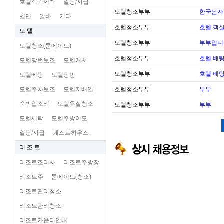
호텔식기세척
일당/시급
모텔청소부부
한국남자
벨맨
알바
기타
호텔청소부부
호텔 객실
모 텔
모텔청소부부
부부입니
모텔청소(룸메이드)
호텔청소부부
호텔 배팅
모텔당번보조
모텔캐셔
모텔청소부부
호텔 배팅
모텔베팅
모텔당번
모텔주차보조
모텔지배인
호텔청소부부
부부
숙박업조리
모텔욕실청소
모텔청소부부
부부
모텔세탁
모텔주방이모
일당/시급
게스트하우스
리 조 트
리조트조리사
리조트주방장
리조트주
룸메이드(청소)
리조트관리청소
리조트관리청소
리조트카운터안내