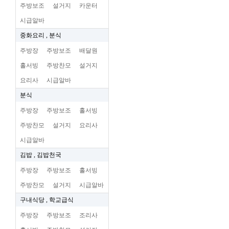
주방보조
설거지
카운터
시급알바
중화요리 , 분식
주방장
주방보조
배달원
홀서빙
주방찬모
설거지
요리사
시급알바
분식
주방장
주방보조
홀서빙
주방찬모
설거지
요리사
시급알바
김밥 , 김밥천국
주방장
주방보조
홀서빙
주방찬모
설거지
시급알바
구내식당 , 학교급식
주방장
주방보조
조리사