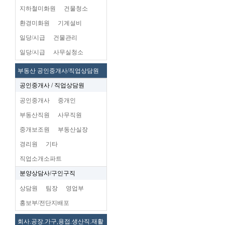
지하철미화원
건물청소
환경미화원
기계설비
일당/시급
건물관리
일당/시급
사무실청소
부동산 공인중개사/직업상담원
공인중개사 / 직업상담원
공인중개사
중개인
부동산직원
사무직원
중개보조원
부동산실장
경리원
기타
직업소개소파트
분양상담사/구인구직
상담원
팀장
영업부
홍보부/전단지배포
회사.공장.가구,용접.생산직.재활