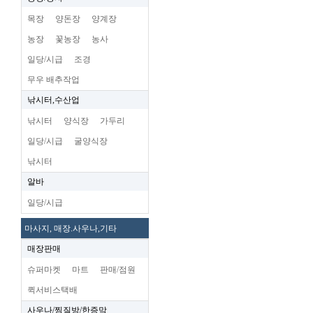
목장
양돈장
양계장
농장
꽃농장
농사
일당/시급
조경
무우 배추작업
낚시터,수산업
낚시터
양식장
가두리
일당/시급
굴양식장
낚시터
알바
일당/시급
마사지, 매장.사우나,기타
매장판매
슈퍼마켓
마트
판매/점원
퀵서비스택배
사우나/찜질방/한증막