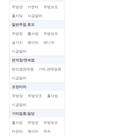
주방장
카운터
주방보조
홀서빙
시급알바
일반주점.호프
주방장
홀서빙
주방보조
설거지
웨이터
매니저
시급알바
편의점/면세점
편의점판매원
기타 판매점원
시급알바
포장마차
주방장
주방보조
홀서빙
시급알바
기타업종,일당
홀서빙
주방장
주방보조
카운타
웨이터
주차