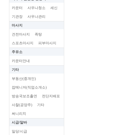
카운터
사우나청소
세신
기관장
사우나관리
마사지
건전마사지
족탕
스포츠마사지
피부마사지
주유소
카운터안내
기타
부동산(중개인)
잡메니저(직업소개소)
방송국보조출연
전단지배포
사찰(공양주)
기타
써니리치
시급/알바
일당/시급