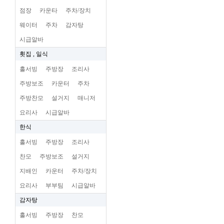
점장
카운타
주차/장치
웨이터
주차
감자탕
시급알바
횟집 , 일식
홀서빙
주방장
조리사
주방보조
카운터
주차
주방찬모
설거지
매니저
요리사
시급알바
한식
홀서빙
주방장
조리사
찬모
주방보조
설거지
지배인
카운터
주차/장치
요리사
부부팀
시급알바
감자탕
홀서빙
주방장
찬모