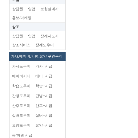
상담원
영업
보험설계사
홍보/마케팅
상조
상담원
영업
장례지도사
상조서비스
장례도우미
가사,베이비,간병,요양 구인구직
가사도우미
가사+시급
베이비시터
베이+시급
학습도우미
학습+시급
간병도우미
간병+시급
산후도우미
산후+시급
실버도우미
실버+시급
요양도우미
요양+시급
등/하원 시급