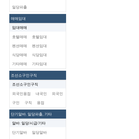
일당파출
매매임대
임대매매
호텔매매
호텔임대
펜션매매
펜션임대
식당매매
식당임대
기타매매
기타임대
조선소구인구직
조선소구인구직
외국인용접
내국인
외국인
구인
구직
용접
단기알바. 일당파출, 기타
알바: 일당/시급/기타
단기알바
일당알바