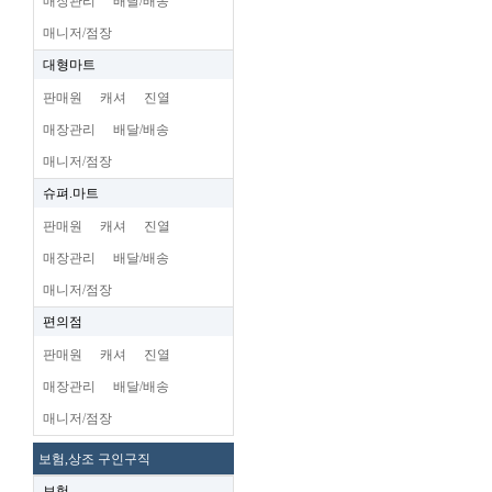
매장관리
배달/배송
매니저/점장
대형마트
판매원
캐셔
진열
매장관리
배달/배송
매니저/점장
슈펴.마트
판매원
캐셔
진열
매장관리
배달/배송
매니저/점장
편의점
판매원
캐셔
진열
매장관리
배달/배송
매니저/점장
보험,상조 구인구직
보험