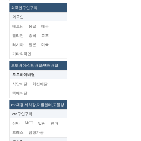
외국인구인구직
외국인
베트남
몽골
태국
필리핀
중국
교포
러시아
일본
미국
기타외국인
오토바이/식당배달/택배배달
오토바이배달
식당배달
치킨배달
택배배달
cnc체용,세차장,재활센터,고물상
cnc구인구직
MCT
선반
밀링
연마
프레스
금형가공