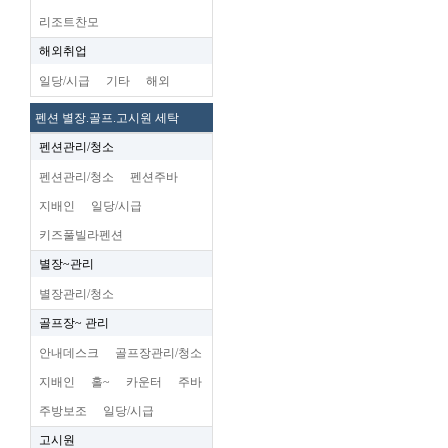
리조트찬모
해외취업
일당/시급
기타
해외
펜션 별장.골프.고시원 세탁
펜션관리/청소
펜션관리/청소
펜션주바
지배인
일당/시급
키즈풀빌라펜션
별장~관리
별장관리/청소
골프장~ 관리
안내데스크
골프장관리/청소
지배인
홀~
카운터
주바
주방보조
일당/시급
고시원