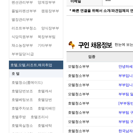
이메일
***
펜션관리부부
양계장부부
* 빠른 연결을 위해서 소개/파견업체의
플빌라펜션부부
캠핑장부부
별장관리부부
리조트부부청소
양식장부부
식당직원부부
목장부부팀
한눈에 보
채소농장부부
기타부부
부부일당/시급
업종
호텔,모텔,리조트,해외취업
모텔청소부부
안녕하세
호 텔
호텔청소부부
부부입니
호텔청소(룸메이드)
모텔청소부부
부부입니
호텔당번보조
호텔캐셔
모텔청소부부
부부팀 일
호텔베팅보조
호텔당번
호텔청소부부
[부부동반
호텔주차보조
호텔지배인
호텔청소부부
부부팀 
호텔주방
호텔조리사
모텔청소부부
부부팀 
호텔욕실청소
호텔세탁
호텔청소부부
한국남자