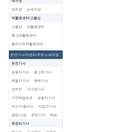
세차장
세차장
손세차장
재활용센터/고물상
고물상
재활용센터
중고재활용센터
플라스틱재활용센터
운전기사/카센타/주유소/세차장
운전기사
승용차기사
봉고차기사
화물차기사
택배기사
상하차
가구점기사
가구배달보조
승합차기사
버스/마을버스
지입차기사
일당,시급
운전기사
배송
중장비기사