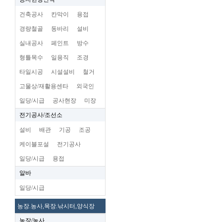
건축공사
칸막이
용접
경량철골
동바리
설비
실내공사
페인트
방수
형틀목수
일용직
조경
타일시공
시설설비
철거
고물상/재활용센타
외국인
일당/시급
공사현장
미장
전기공사/조선소
설비
배관
기공
조공
케이블포설
전기공사
일당/시급
용접
알바
일당/시급
농장.농사,목장.낚시터,양식장
농장/농사