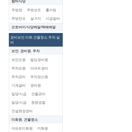
함바식당
주방장
주방보조
홀서빙
주방찬모
설거지
시급알바
오토바이/식당배달/택배배달
경비보안.미화.건물청소.주차.설
비
보안. 경비원. 주차
보안요원
빌딩경비원
주차요원
아파트경비
주차관리
주차정산원
기계설비
경비원
일당/시급
건물관리
일당/시급
청원경찰
건설현장경비
미화원. 건물청소
아파트미화원
미화원