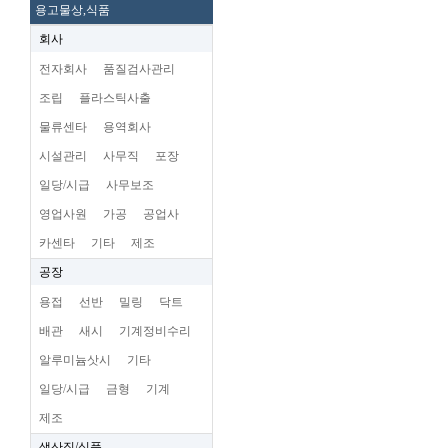
용고물상,식품
회사
전자회사
품질검사관리
조립
플라스틱사출
물류센타
용역회사
시설관리
사무직
포장
일당/시급
사무보조
영업사원
가공
공업사
카센타
기타
제조
공장
용접
선반
밀링
닥트
배관
새시
기계정비수리
알루미늄삿시
기타
일당/시급
금형
기계
제조
생산직/식품