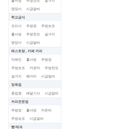
홀서빙
주방찬모
설거지
영양사
시급알바
학교급식
조리사
주방장
주방보조
홀서빙
주방찬모
설거지
영양사
시급알바
레스토랑 , 카페 커피
지배인
홀서빙
주방장
주방보조
카운터
주방찬모
설거지
웨이터
시급알바
정육점
종업원
배달기사
시급알바
커피전문점
주방장
홀서빙
카운터
주방보조
시급알바
빵/제과