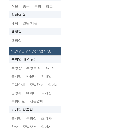
직원
총무
주방
청소
알바/세탁
세탁
일당/시급
캠핑장
캠핑장
식당/구인구직(숙박업식당)
숙박업(내 식당)
주방장
주방보조
조리사
홀서빙
카운터
지배인
주차안내
주방찬모
설거지
영양사
웨이터
고기집
주방이모
시급알바
고기집,정육점
홀서빙
주방장
조리사
찬모
주방보조
설거지