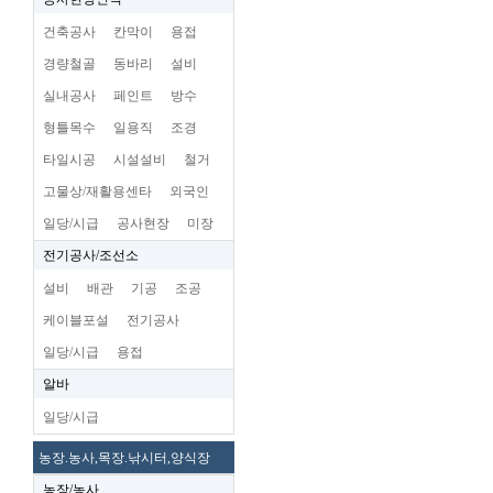
건축공사
칸막이
용접
경량철골
동바리
설비
실내공사
페인트
방수
형틀목수
일용직
조경
타일시공
시설설비
철거
고물상/재활용센타
외국인
일당/시급
공사현장
미장
전기공사/조선소
설비
배관
기공
조공
케이블포설
전기공사
일당/시급
용접
알바
일당/시급
농장.농사,목장.낚시터,양식장
농장/농사