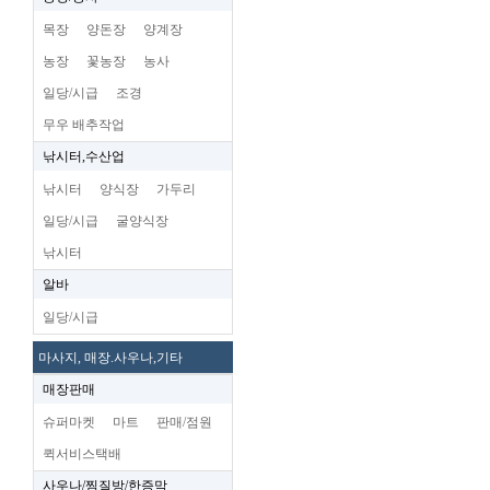
목장
양돈장
양계장
농장
꽃농장
농사
일당/시급
조경
무우 배추작업
낚시터,수산업
낚시터
양식장
가두리
일당/시급
굴양식장
낚시터
알바
일당/시급
마사지, 매장.사우나,기타
매장판매
슈퍼마켓
마트
판매/점원
퀵서비스택배
사우나/찜질방/한증막