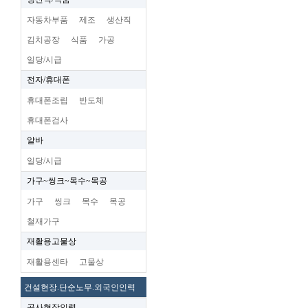
자동차부품
제조
생산직
김치공장
식품
가공
일당/시급
전자/휴대폰
휴대폰조립
반도체
휴대폰검사
알바
일당/시급
가구~씽크~목수~목공
가구
씽크
목수
목공
철재가구
재활용고물상
재활용센타
고물상
건설현장.단순노무.외국인인력
공사현장인력