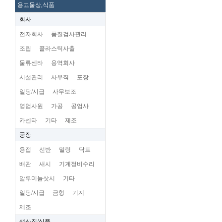
용고물상,식품
회사
전자회사
품질검사관리
조립
플라스틱사출
물류센타
용역회사
시설관리
사무직
포장
일당/시급
사무보조
영업사원
가공
공업사
카센타
기타
제조
공장
용접
선반
밀링
닥트
배관
새시
기계정비수리
알루미늄삿시
기타
일당/시급
금형
기계
제조
생산직/식품