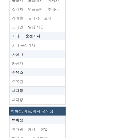
불도저
포크레인
지게차
집게차
덤프트럭
추레라
레미콘
굴삭기
로더
크레인
일당,시급
기타 ~~ 운전기사
기타,운전기사
카센타
카센타
주유소
주유원
세차장
세차장
백화점, 마트, 슈퍼, 편의점
백화점
편매원
캐셔
진열