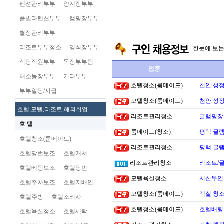
펜션관리부부
양계장부부
플빌라펜션부부
캠핑장부부
별장관리부부
리조트부부청소
양식장부부
한눈에 보
식당직원부부
목장부부팀
업종
채소농장부부
기타부부
호텔청소(룸메이드)
천안 성
부부일당/시급
모텔청소(룸메이드)
천안 성
호텔,모텔,리조트,해외취업
리조트관리청소
글램핑장
호 텔
룸메이드(청소)
평택 글램
호텔청소(룸메이드)
리조트관리청소
평택 글램
호텔당번보조
호텔캐셔
리조트관리청소
리조트/
호텔베팅보조
호텔당번
모텔욕실청소
서산무인텔
호텔주차보조
호텔지배인
모텔청소(룸메이드)
객실 청소
호텔주방
호텔조리사
호텔청소(룸메이드)
호텔배팅 
호텔욕실청소
호텔세탁