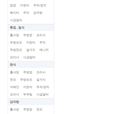
점장
카운타
주차/장치
웨이터
주차
감자탕
시급알바
횟집 , 일식
홀서빙
주방장
조리사
주방보조
카운터
주차
주방찬모
설거지
매니저
요리사
시급알바
한식
홀서빙
주방장
조리사
찬모
주방보조
설거지
지배인
카운터
주차/장치
요리사
부부팀
시급알바
감자탕
홀서빙
주방장
찬모