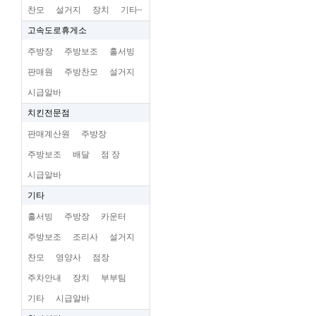
찬모
설거지
장치
기타~
고속도로휴게소
주방장
주방보조
홀서빙
판매원
주방찬모
설거지
시급알바
치킨전문점
판매계산원
주방장
주방보조
배달
점 장
시급알바
기타
홀서빙
주방장
카운터
주방보조
조리사
설거지
찬모
영양사
점장
주차안내
장치
부부팀
기타
시급알바