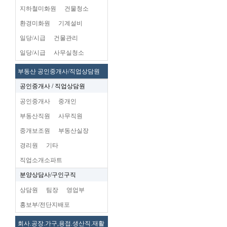
지하철미화원
건물청소
환경미화원
기계설비
일당/시급
건물관리
일당/시급
사무실청소
부동산 공인중개사/직업상담원
공인중개사 / 직업상담원
공인중개사
중개인
부동산직원
사무직원
중개보조원
부동산실장
경리원
기타
직업소개소파트
분양상담사/구인구직
상담원
팀장
영업부
홍보부/전단지배포
회사.공장.가구,용접.생산직.재활