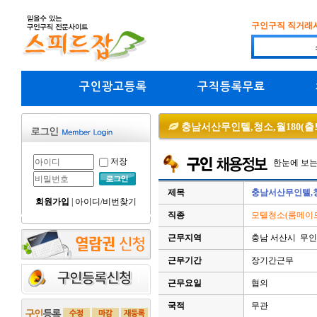
구인구직 직거래
구인광고등록
구직등록무료
충남서산무인텔,청소,월180(출퇴근)
저장
한눈에 보
제목
충남서산무인텔,청소,
회원가입
|
아이디/비번찾기
직종
모텔청소(룸메이드
근무지역
충남 서산시 무
근무기간
장기간근무
근무요일
협의
국적
무관