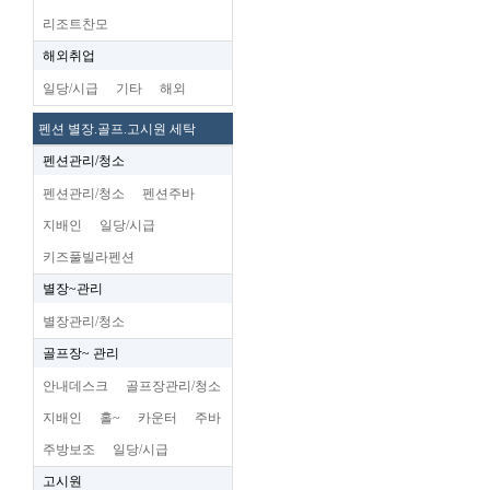
리조트찬모
해외취업
일당/시급
기타
해외
펜션 별장.골프.고시원 세탁
펜션관리/청소
펜션관리/청소
펜션주바
지배인
일당/시급
키즈풀빌라펜션
별장~관리
별장관리/청소
골프장~ 관리
안내데스크
골프장관리/청소
지배인
홀~
카운터
주바
주방보조
일당/시급
고시원