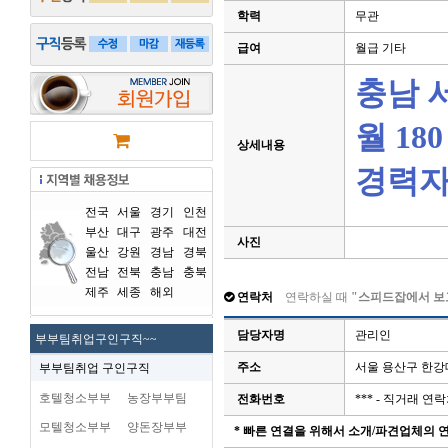
학력
무관
급여
월급 기타
충남 
월 18
상세내용
경력
전국
서울
경기
인천
부산
대구
광주
대전
사진
울산
강원
경남
경북
전남
전북
충남
충북
제주
세종
해외
연락처
연락하실 때
"스피드잡에서 보
담당자명
관리인
부부팀취업구인구직~~
주소
서울 용산구 한
부부팀취업 구인구직
호텔청소부부
농장부부팀
전화번호
*** - 직거래 
모텔청소부부
양돈장부부
* 빠른 연결을 위해서 소개/파견업체의