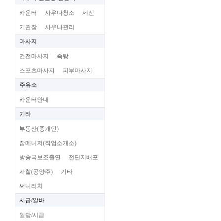
카운터
사우나청소
세신
기관장
사우나관리
마사지
건전마사지
족탕
스포츠마사지
피부마사지
주유소
카운터안내
기타
부동산(중개인)
잡메니저(직업소개소)
방송국보조출연
전단지배포
사찰(공양주)
기타
써니리치
시급/알바
일당/시급