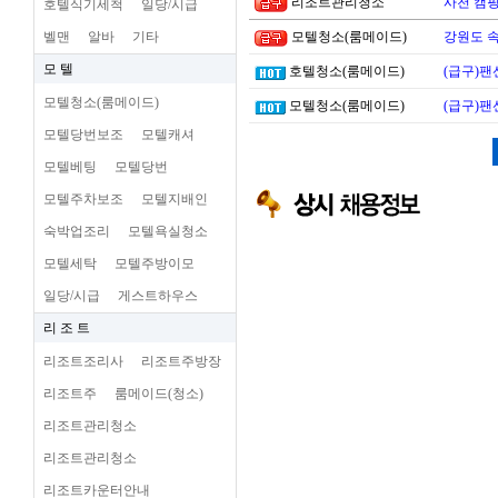
리조트관리청소
사천 캠핑
호텔식기세척
일당/시급
벨맨
알바
기타
모텔청소(룸메이드)
강원도 
모 텔
호텔청소(룸메이드)
(급구)팬
모텔청소(룸메이드)
모텔청소(룸메이드)
(급구)팬
모텔당번보조
모텔캐셔
모텔베팅
모텔당번
모텔주차보조
모텔지배인
숙박업조리
모텔욕실청소
모텔세탁
모텔주방이모
일당/시급
게스트하우스
리 조 트
리조트조리사
리조트주방장
리조트주
룸메이드(청소)
리조트관리청소
리조트관리청소
리조트카운터안내