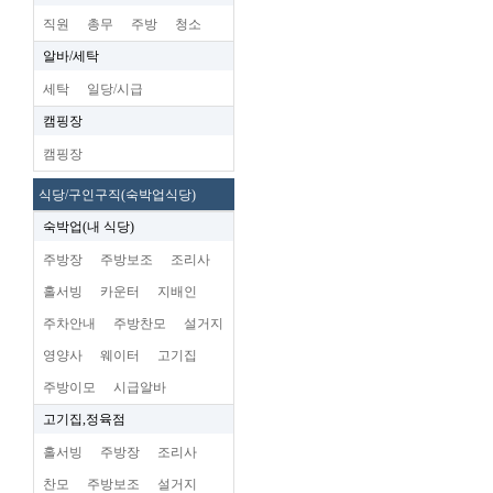
직원
총무
주방
청소
알바/세탁
세탁
일당/시급
캠핑장
캠핑장
식당/구인구직(숙박업식당)
숙박업(내 식당)
주방장
주방보조
조리사
홀서빙
카운터
지배인
주차안내
주방찬모
설거지
영양사
웨이터
고기집
주방이모
시급알바
고기집,정육점
홀서빙
주방장
조리사
찬모
주방보조
설거지