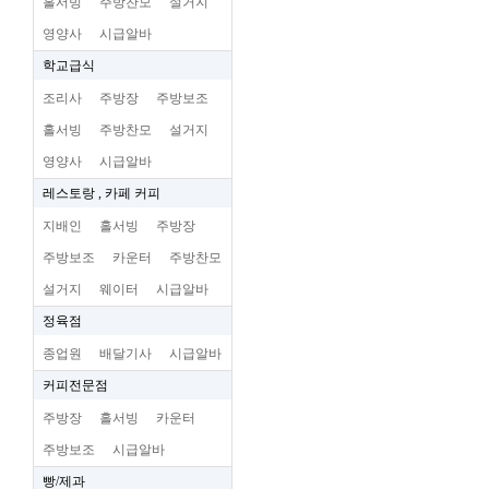
홀서빙
주방찬모
설거지
영양사
시급알바
학교급식
조리사
주방장
주방보조
홀서빙
주방찬모
설거지
영양사
시급알바
레스토랑 , 카페 커피
지배인
홀서빙
주방장
주방보조
카운터
주방찬모
설거지
웨이터
시급알바
정육점
종업원
배달기사
시급알바
커피전문점
주방장
홀서빙
카운터
주방보조
시급알바
빵/제과