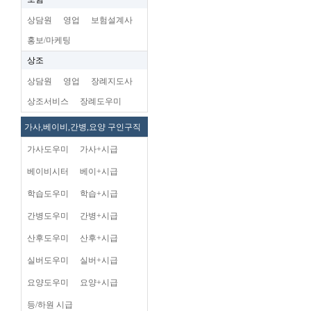
상담원
영업
보험설계사
홍보/마케팅
상조
상담원
영업
장례지도사
상조서비스
장례도우미
가사,베이비,간병,요양 구인구직
가사도우미
가사+시급
베이비시터
베이+시급
학습도우미
학습+시급
간병도우미
간병+시급
산후도우미
산후+시급
실버도우미
실버+시급
요양도우미
요양+시급
등/하원 시급