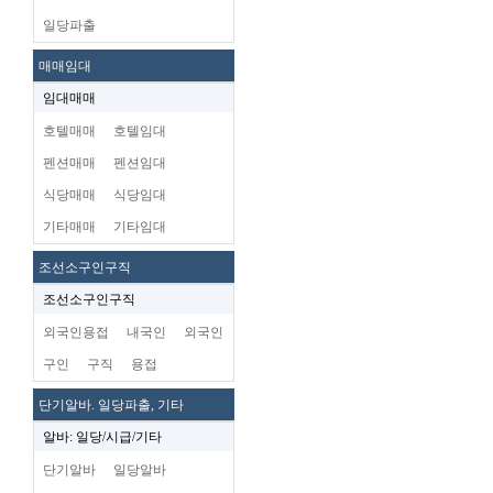
일당파출
매매임대
임대매매
호텔매매
호텔임대
펜션매매
펜션임대
식당매매
식당임대
기타매매
기타임대
조선소구인구직
조선소구인구직
외국인용접
내국인
외국인
구인
구직
용접
단기알바. 일당파출, 기타
알바: 일당/시급/기타
단기알바
일당알바