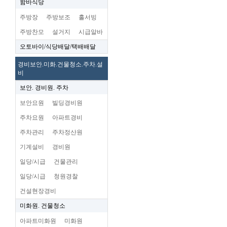
함바식당
주방장
주방보조
홀서빙
주방찬모
설거지
시급알바
오토바이/식당배달/택배배달
경비보안.미화.건물청소.주차.설
비
보안. 경비원. 주차
보안요원
빌딩경비원
주차요원
아파트경비
주차관리
주차정산원
기계설비
경비원
일당/시급
건물관리
일당/시급
청원경찰
건설현장경비
미화원. 건물청소
아파트미화원
미화원