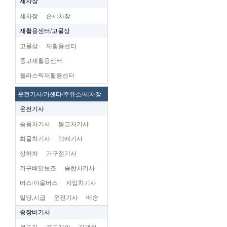
세차장
세차장
손세차장
재활용센터/고물상
고물상
재활용센터
중고재활용센터
플라스틱재활용센터
운전기사/카센타/주유소/세차장
운전기사
승용차기사
봉고차기사
화물차기사
택배기사
상하차
가구점기사
가구배달보조
승합차기사
버스/마을버스
지입차기사
일당,시급
운전기사
배송
중장비기사