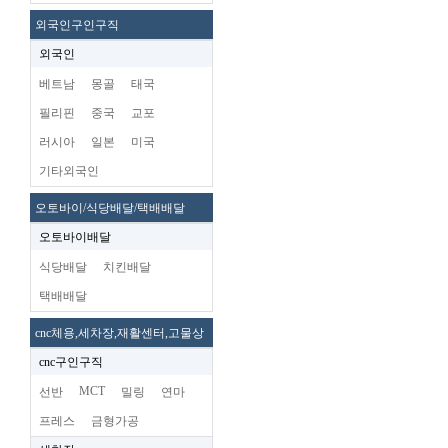
외국인구인구직
외국인
베트남
몽골
태국
필리핀
중국
교포
러시아
일본
미국
기타외국인
오토바이/식당배달/택배배달
오토바이배달
식당배달
치킨배달
택배배달
cnc체용,세차장,재활센터,고물상
cnc구인구직
MCT
선반
밀링
연마
프레스
금형가공