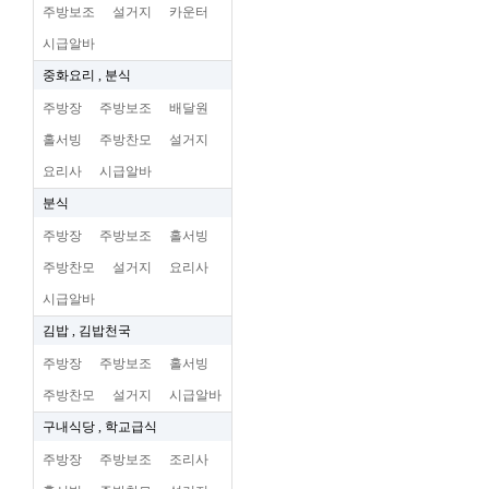
주방보조
설거지
카운터
시급알바
중화요리 , 분식
주방장
주방보조
배달원
홀서빙
주방찬모
설거지
요리사
시급알바
분식
주방장
주방보조
홀서빙
주방찬모
설거지
요리사
시급알바
김밥 , 김밥천국
주방장
주방보조
홀서빙
주방찬모
설거지
시급알바
구내식당 , 학교급식
주방장
주방보조
조리사