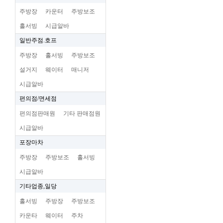
주방장
카운터
주방보조
홀서빙
시급알바
일반주점.호프
주방장
홀서빙
주방보조
설거지
웨이터
매니저
시급알바
편의점/면세점
편의점판매원
기타 판매점원
시급알바
포장마차
주방장
주방보조
홀서빙
시급알바
기타업종,일당
홀서빙
주방장
주방보조
카운타
웨이터
주차