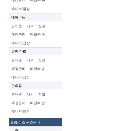
매장관리
배달/배송
매니저/점장
대형마트
판매원
캐셔
진열
매장관리
배달/배송
매니저/점장
슈펴.마트
판매원
캐셔
진열
매장관리
배달/배송
매니저/점장
편의점
판매원
캐셔
진열
매장관리
배달/배송
매니저/점장
보험,상조 구인구직
보험