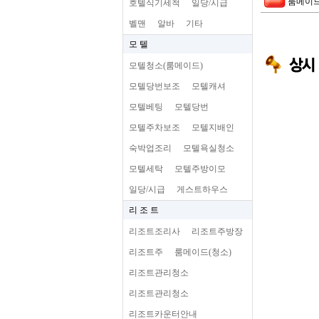
룸메이드
호텔식기세척
일당/시급
벨맨
알바
기타
모 텔
모텔청소(룸메이드)
모텔당번보조
모텔캐셔
모텔베팅
모텔당번
모텔주차보조
모텔지배인
숙박업조리
모텔욕실청소
모텔세탁
모텔주방이모
일당/시급
게스트하우스
리 조 트
리조트조리사
리조트주방장
리조트주
룸메이드(청소)
리조트관리청소
리조트관리청소
리조트카운터안내