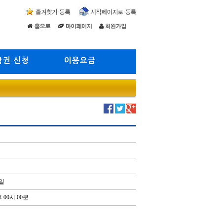
람권 신청
이용요금
8일
 00시 00분