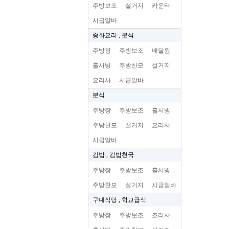
주방보조
설거지
카운터
시급알바
중화요리 , 분식
주방장
주방보조
배달원
홀서빙
주방찬모
설거지
요리사
시급알바
분식
주방장
주방보조
홀서빙
주방찬모
설거지
요리사
시급알바
김밥 , 김밥천국
주방장
주방보조
홀서빙
주방찬모
설거지
시급알바
구내식당 , 학교급식
주방장
주방보조
조리사