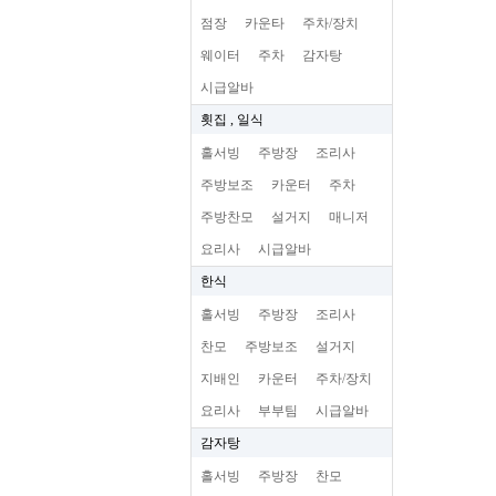
점장
카운타
주차/장치
웨이터
주차
감자탕
시급알바
횟집 , 일식
홀서빙
주방장
조리사
주방보조
카운터
주차
주방찬모
설거지
매니저
요리사
시급알바
한식
홀서빙
주방장
조리사
찬모
주방보조
설거지
지배인
카운터
주차/장치
요리사
부부팀
시급알바
감자탕
홀서빙
주방장
찬모