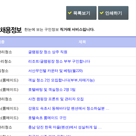
목록보기
인쇄하기
한눈에 보는 구인정보
직거래 서비스입니다.
업종
제목
관리청소
글램핑장 청소 상주 직원
관리청소
리조트/글램핑장 청소 부부 구인합니다
실청소
서산무인텔 카운터 및 베팅(월220)
(룸메이드)
객실 청소 2인 모집합니다(부부,자매가능)
(룸메이드)
호텔배팅 및 객실청소 2명 1팀
관리청소
사천 캠핑장 프론트 및 관리자 모집
(룸메이드)
강원도 속초시 동해바다앞 펜션에서 청소하실분 …
(룸메이드)
호텔속초 룸메이드 구인
관리청소
충남 당진 한옥 마을(펜션)에서 성실하게 일 …