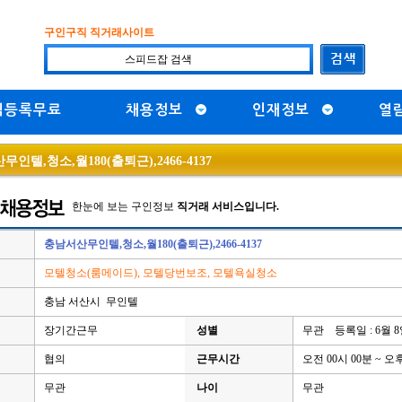
구인구직 직거래사이트
직등록무료
채용정보
인재정보
열
인텔,청소,월180(출퇴근),2466-4137
한눈에 보는 구인정보
직거래 서비스입니다.
충남서산무인텔,청소,월180(출퇴근),2466-4137
모텔청소(룸메이드), 모텔당번보조, 모텔욕실청소
충남 서산시 무인텔
장기간근무
성별
무관 등록일 : 6월 
협의
근무시간
오전 00시 00분 ~ 오후
무관
나이
무관