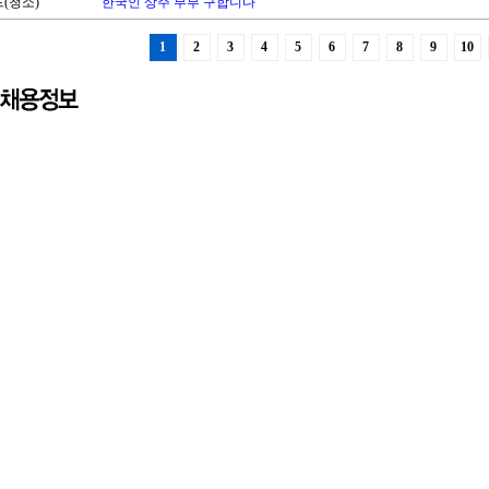
(청소)
한국인 상주 부부 구합니다
1
2
3
4
5
6
7
8
9
10