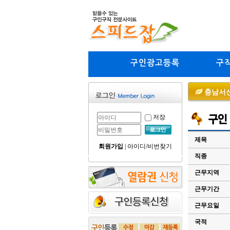
구인광고등록
구
충남서산무
저장
제목
회원가입
|
아이디/비번찾기
직종
근무지역
근무기간
근무요일
국적