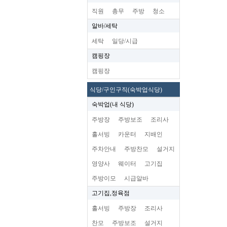
직원
총무
주방
청소
알바/세탁
세탁
일당/시급
캠핑장
캠핑장
식당/구인구직(숙박업식당)
숙박업(내 식당)
주방장
주방보조
조리사
홀서빙
카운터
지배인
주차안내
주방찬모
설거지
영양사
웨이터
고기집
주방이모
시급알바
고기집,정육점
홀서빙
주방장
조리사
찬모
주방보조
설거지