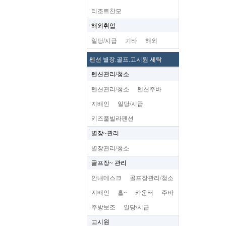
리조트찬모
해외취업
일당/시급
기타
해외
펜션 별장.골프.고시원 세탁
펜션관리/청소
펜션관리/청소
펜션주바
지배인
일당/시급
키즈풀빌라펜션
별장~관리
별장관리/청소
골프장~ 관리
안내데스크
골프장관리/청소
지배인
홀~
카운터
주바
주방보조
일당/시급
고시원