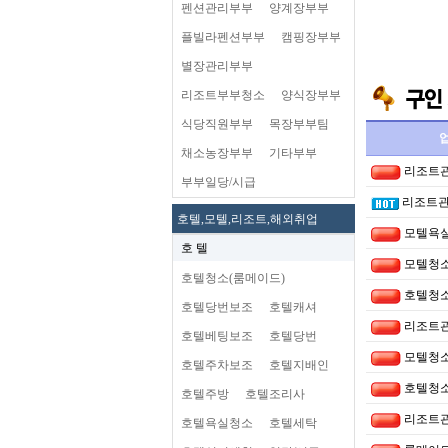
펜션관리부부
양계장부부
플빌라펜션부부
캠핑장부부
별장관리부부
리조트부부청소
양식장부부
식당직원부부
목장부부팀
채소농장부부
기타부부
리조트
부부일당/시급
리조트
호텔,모텔,리조트,해외취업
모텔욕
호 텔
모텔청소
호텔청소(룸메이드)
호텔청소
호텔당번보조
호텔캐셔
리조트
호텔베팅보조
호텔당번
모텔청소
호텔주차보조
호텔지배인
호텔청소
호텔주방
호텔조리사
리조트
호텔욕실청소
호텔세탁