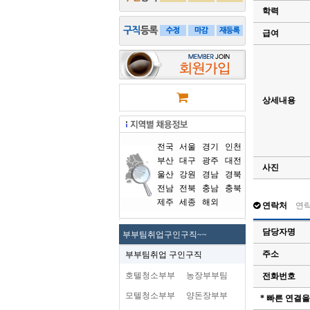
학력
급여
상세내용
전국
서울
경기
인천
부산
대구
광주
대전
사진
울산
강원
경남
경북
전남
전북
충남
충북
제주
세종
해외
연락처
연
담당자명
부부팀취업구인구직~~
주소
부부팀취업 구인구직
호텔청소부부
농장부부팀
전화번호
모텔청소부부
양돈장부부
* 빠른 연결