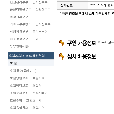
펜션관리부부
양계장부부
전화번호
*** - 직거래 
플빌라펜션부부
캠핑장부부
* 빠른 연결을 위해서 소개/파견업체의
별장관리부부
리조트부부청소
양식장부부
식당직원부부
목장부부팀
채소농장부부
기타부부
한눈에 보
부부일당/시급
호텔,모텔,리조트,해외취업
호 텔
호텔청소(룸메이드)
호텔당번보조
호텔캐셔
호텔베팅보조
호텔당번
호텔주차보조
호텔지배인
호텔주방
호텔조리사
호텔욕실청소
호텔세탁