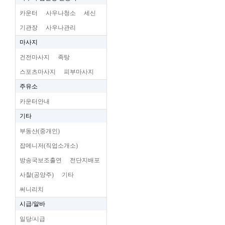
카운터
사우나청소
세신
기관장
사우나관리
마사지
건전마사지
족탕
스포츠마사지
피부마사지
주유소
카운터안내
기타
부동산(중개인)
잡메니저(직업소개소)
방송국보조출연
전단지배포
사찰(공양주)
기타
써니리치
시급/알바
일당/시급