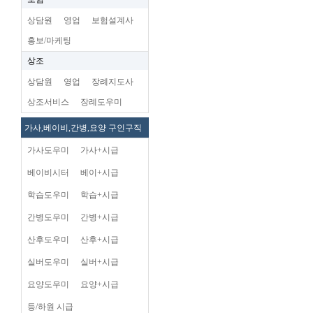
상담원
영업
보험설계사
홍보/마케팅
상조
상담원
영업
장례지도사
상조서비스
장례도우미
가사,베이비,간병,요양 구인구직
가사도우미
가사+시급
베이비시터
베이+시급
학습도우미
학습+시급
간병도우미
간병+시급
산후도우미
산후+시급
실버도우미
실버+시급
요양도우미
요양+시급
등/하원 시급