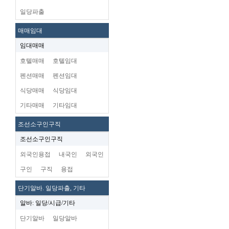
일당파출
매매임대
임대매매
호텔매매
호텔임대
펜션매매
펜션임대
식당매매
식당임대
기타매매
기타임대
조선소구인구직
조선소구인구직
외국인용접
내국인
외국인
구인
구직
용접
단기알바. 일당파출, 기타
알바: 일당/시급/기타
단기알바
일당알바