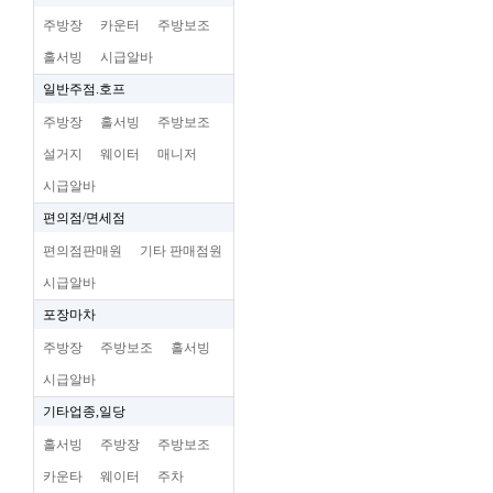
주방장
카운터
주방보조
홀서빙
시급알바
일반주점.호프
주방장
홀서빙
주방보조
설거지
웨이터
매니저
시급알바
편의점/면세점
편의점판매원
기타 판매점원
시급알바
포장마차
주방장
주방보조
홀서빙
시급알바
기타업종,일당
홀서빙
주방장
주방보조
카운타
웨이터
주차