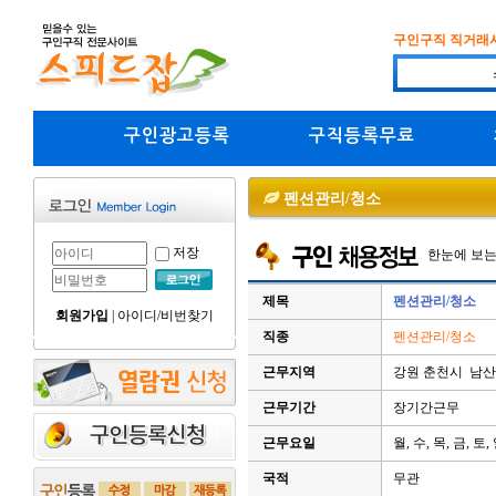
구인구직 직거래
구인광고등록
구직등록무료
펜션관리/청소
저장
한눈에 보
제목
펜션관리/청소
회원가입
|
아이디/비번찾기
직종
펜션관리/청소
근무지역
강원 춘천시 남
근무기간
장기간근무
근무요일
월, 수, 목, 금, 토,
국적
무관