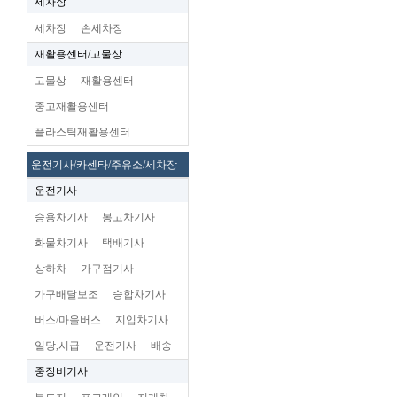
세차장
세차장
손세차장
재활용센터/고물상
고물상
재활용센터
중고재활용센터
플라스틱재활용센터
운전기사/카센타/주유소/세차장
운전기사
승용차기사
봉고차기사
화물차기사
택배기사
상하차
가구점기사
가구배달보조
승합차기사
버스/마을버스
지입차기사
일당,시급
운전기사
배송
중장비기사