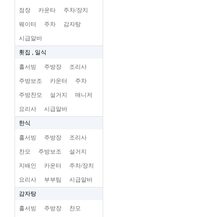
점장
카운타
주차/장치
웨이터
주차
감자탕
시급알바
횟집 , 일식
홀서빙
주방장
조리사
주방보조
카운터
주차
주방찬모
설거지
매니저
요리사
시급알바
한식
홀서빙
주방장
조리사
찬모
주방보조
설거지
지배인
카운터
주차/장치
요리사
부부팀
시급알바
감자탕
홀서빙
주방장
찬모