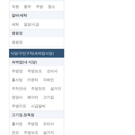
직원
총무
주방
청소
알바/세탁
세탁
일당/시급
캠핑장
캠핑장
식당/구인구직(숙박업식당)
숙박업(내 식당)
주방장
주방보조
조리사
홀서빙
카운터
지배인
주차안내
주방찬모
설거지
영양사
웨이터
고기집
주방이모
시급알바
고기집,정육점
홀서빙
주방장
조리사
찬모
주방보조
설거지