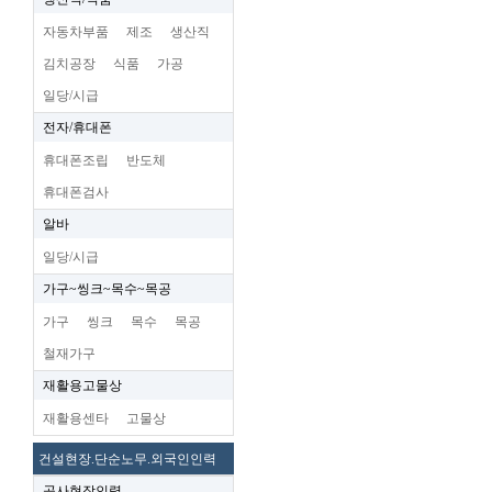
자동차부품
제조
생산직
김치공장
식품
가공
일당/시급
전자/휴대폰
휴대폰조립
반도체
휴대폰검사
알바
일당/시급
가구~씽크~목수~목공
가구
씽크
목수
목공
철재가구
재활용고물상
재활용센타
고물상
건설현장.단순노무.외국인인력
공사현장인력