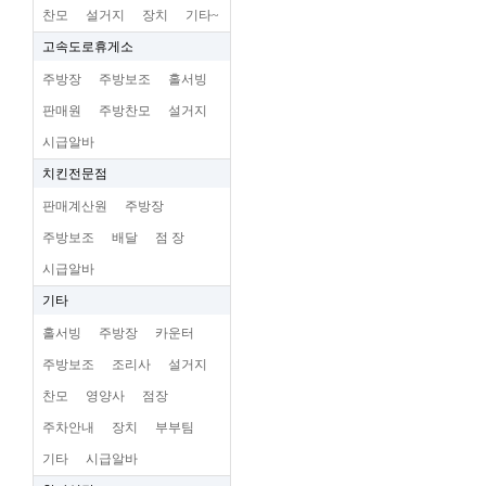
찬모
설거지
장치
기타~
고속도로휴게소
주방장
주방보조
홀서빙
판매원
주방찬모
설거지
시급알바
치킨전문점
판매계산원
주방장
주방보조
배달
점 장
시급알바
기타
홀서빙
주방장
카운터
주방보조
조리사
설거지
찬모
영양사
점장
주차안내
장치
부부팀
기타
시급알바