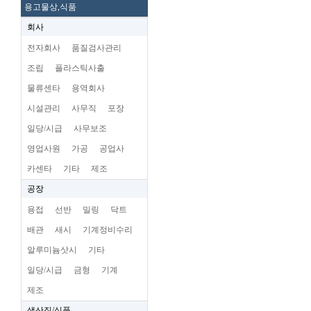
용고물상,식품
회사
전자회사
품질검사관리
조립
플라스틱사출
물류센타
용역회사
시설관리
사무직
포장
일당/시급
사무보조
영업사원
가공
공업사
카센타
기타
제조
공장
용접
선반
밀링
닥트
배관
새시
기계정비수리
알루미늄삿시
기타
일당/시급
금형
기계
제조
생산직/식품