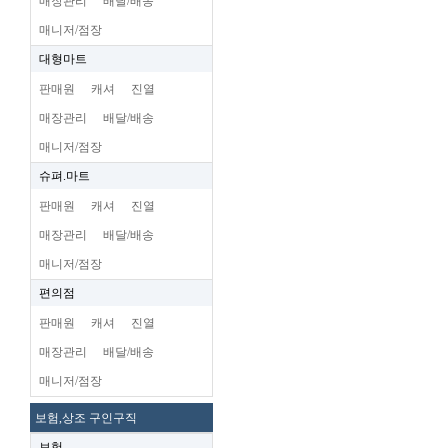
매장관리
배달/배송
매니저/점장
대형마트
판매원
캐셔
진열
매장관리
배달/배송
매니저/점장
슈펴.마트
판매원
캐셔
진열
매장관리
배달/배송
매니저/점장
편의점
판매원
캐셔
진열
매장관리
배달/배송
매니저/점장
보험,상조 구인구직
보험