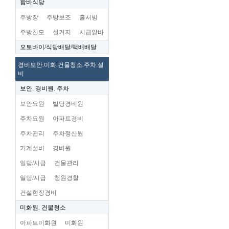
함바식당
주방장
주방보조
홀서빙
주방찬모
설거지
시급알바
오토바이/식당배달/택배배달
경비보안.미화.건물청소.주차.설
비
보안. 경비원. 주차
보안요원
빌딩경비원
주차요원
아파트경비
주차관리
주차정산원
기계설비
경비원
일당/시급
건물관리
일당/시급
청원경찰
건설현장경비
미화원. 건물청소
아파트미화원
미화원