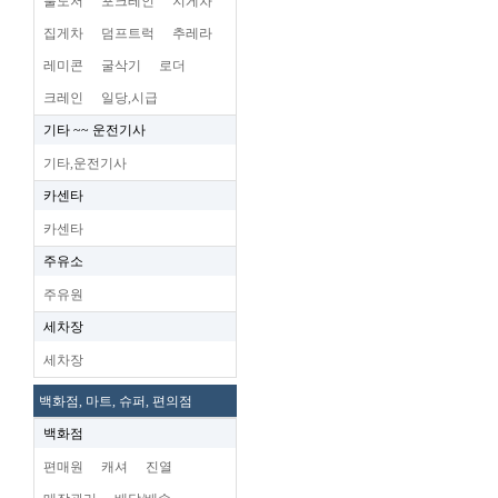
불도저
포크레인
지게차
집게차
덤프트럭
추레라
레미콘
굴삭기
로더
크레인
일당,시급
기타 ~~ 운전기사
기타,운전기사
카센타
카센타
주유소
주유원
세차장
세차장
백화점, 마트, 슈퍼, 편의점
백화점
편매원
캐셔
진열