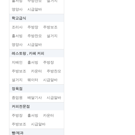
홀서빙
주방찬모
설거지
영양사
시급알바
학교급식
조리사
주방장
주방보조
홀서빙
주방찬모
설거지
영양사
시급알바
레스토랑 , 카페 커피
지배인
홀서빙
주방장
주방보조
카운터
주방찬모
설거지
웨이터
시급알바
정육점
종업원
배달기사
시급알바
커피전문점
주방장
홀서빙
카운터
주방보조
시급알바
빵/제과