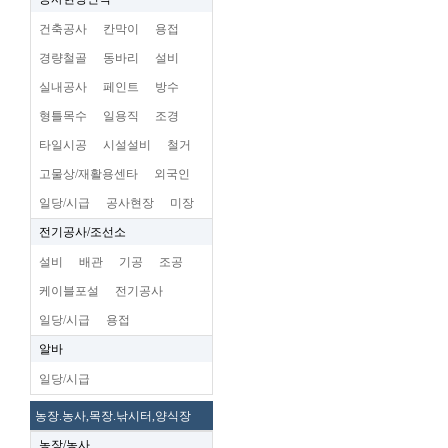
건축공사
칸막이
용접
경량철골
동바리
설비
실내공사
페인트
방수
형틀목수
일용직
조경
타일시공
시설설비
철거
고물상/재활용센타
외국인
일당/시급
공사현장
미장
전기공사/조선소
설비
배관
기공
조공
케이블포설
전기공사
일당/시급
용접
알바
일당/시급
농장.농사,목장.낚시터,양식장
농장/농사