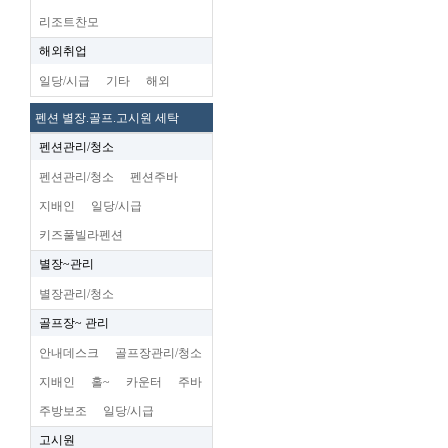
리조트찬모
해외취업
일당/시급
기타
해외
펜션 별장.골프.고시원 세탁
펜션관리/청소
펜션관리/청소
펜션주바
지배인
일당/시급
키즈풀빌라펜션
별장~관리
별장관리/청소
골프장~ 관리
안내데스크
골프장관리/청소
지배인
홀~
카운터
주바
주방보조
일당/시급
고시원