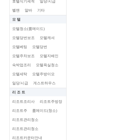
호텔식기세척
일당/시급
벨맨
알바
기타
모 텔
모텔청소(룸메이드)
모텔당번보조
모텔캐셔
모텔베팅
모텔당번
모텔주차보조
모텔지배인
숙박업조리
모텔욕실청소
모텔세탁
모텔주방이모
일당/시급
게스트하우스
리 조 트
리조트조리사
리조트주방장
리조트주
룸메이드(청소)
리조트관리청소
리조트관리청소
리조트카운터안내