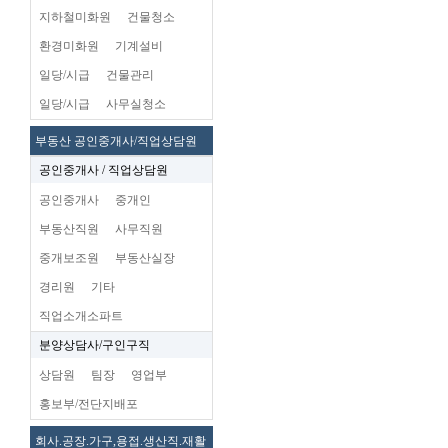
지하철미화원
건물청소
환경미화원
기계설비
일당/시급
건물관리
일당/시급
사무실청소
부동산 공인중개사/직업상담원
공인중개사 / 직업상담원
공인중개사
중개인
부동산직원
사무직원
중개보조원
부동산실장
경리원
기타
직업소개소파트
분양상담사/구인구직
상담원
팀장
영업부
홍보부/전단지배포
회사.공장.가구,용접.생산직.재활