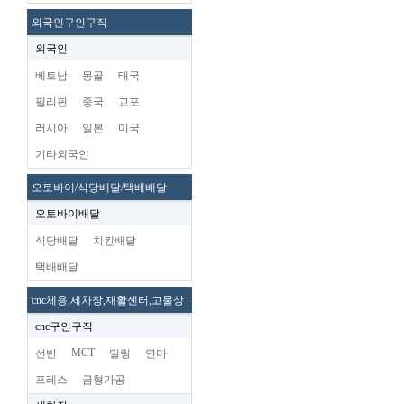
외국인구인구직
외국인
베트남
몽골
태국
필리핀
중국
교포
러시아
일본
미국
기타외국인
오토바이/식당배달/택배배달
오토바이배달
식당배달
치킨배달
택배배달
cnc체용,세차장,재활센터,고물상
cnc구인구직
MCT
선반
밀링
연마
프레스
금형가공