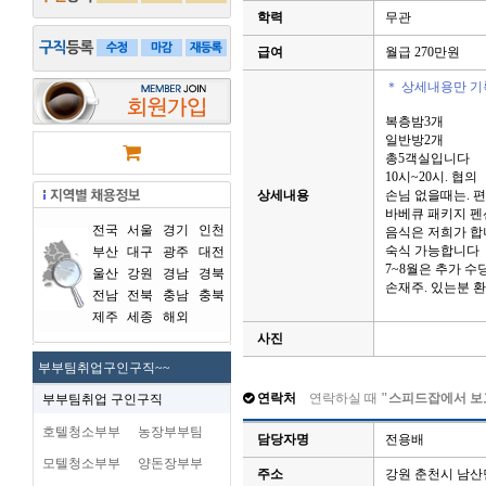
학력
무관
급여
월급 270만원
＊ 상세내용만 기
복층밤3개
일반방2개
총5객실입니다
10시~20시. 협의
상세내용
손님 없을때는. 
바베큐 패키지 펜
전국
서울
경기
인천
음식은 저희가 합
숙식 가능합니다
부산
대구
광주
대전
7~8월은 추가 
울산
강원
경남
경북
손재주. 있는분 
전남
전북
충남
충북
제주
세종
해외
사진
부부팀취업구인구직~~
연락처
연락하실 때
"스피드잡에서 보
부부팀취업 구인구직
호텔청소부부
농장부부팀
담당자명
전용배
모텔청소부부
양돈장부부
주소
강원 춘천시 남