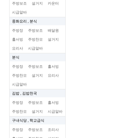
주방보조
설거지
카운터
시급알바
중화요리 , 분식
주방장
주방보조
배달원
홀서빙
주방찬모
설거지
요리사
시급알바
분식
주방장
주방보조
홀서빙
주방찬모
설거지
요리사
시급알바
김밥 , 김밥천국
주방장
주방보조
홀서빙
주방찬모
설거지
시급알바
구내식당 , 학교급식
주방장
주방보조
조리사