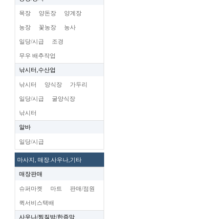
목장
양돈장
양계장
농장
꽃농장
농사
일당/시급
조경
무우 배추작업
낚시터,수산업
낚시터
양식장
가두리
일당/시급
굴양식장
낚시터
알바
일당/시급
마사지, 매장.사우나,기타
매장판매
슈퍼마켓
마트
판매/점원
퀵서비스택배
사우나/찜질방/한증막