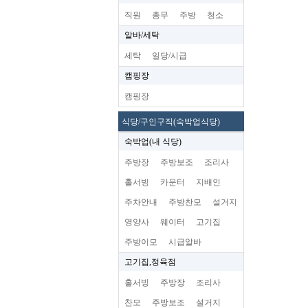
직원
총무
주방
청소
알바/세탁
세탁
일당/시급
캠핑장
캠핑장
식당/구인구직(숙박업식당)
숙박업(내 식당)
주방장
주방보조
조리사
홀서빙
카운터
지배인
주차안내
주방찬모
설거지
영양사
웨이터
고기집
주방이모
시급알바
고기집,정육점
홀서빙
주방장
조리사
찬모
주방보조
설거지