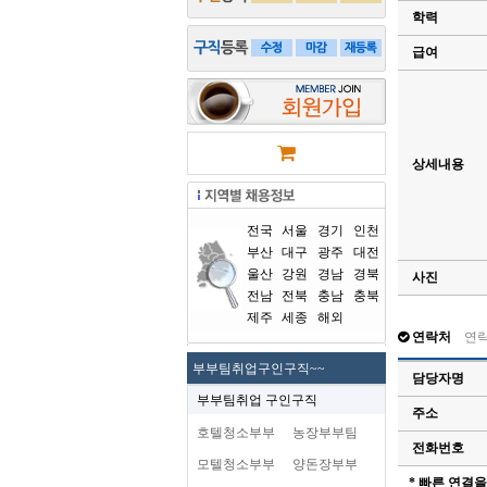
학력
급여
상세내용
전국
서울
경기
인천
부산
대구
광주
대전
울산
강원
경남
경북
사진
전남
전북
충남
충북
제주
세종
해외
연락처
연
부부팀취업구인구직~~
담당자명
부부팀취업 구인구직
주소
호텔청소부부
농장부부팀
전화번호
모텔청소부부
양돈장부부
* 빠른 연결