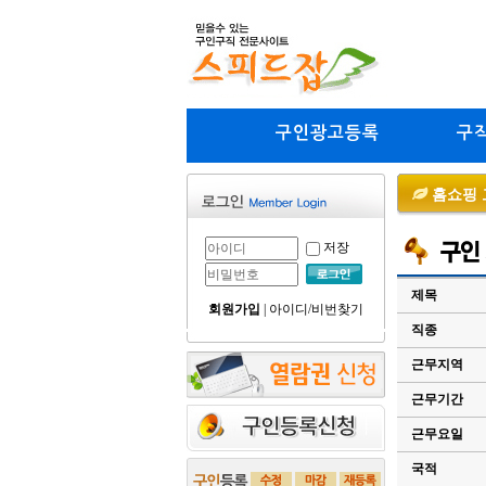
구인광고등록
구
홈쇼핑 
저장
제목
회원가입
|
아이디/비번찾기
직종
근무지역
근무기간
근무요일
국적