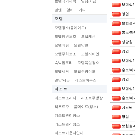
호텔식기세척
일당/시급
보험설
벨맨
알바
기타
영업
모 텔
보험설
모텔청소(룸메이드)
홍보/마
모텔당번보조
모텔캐셔
상담원
모텔베팅
모텔당번
영업
모텔주차보조
모텔지배인
보험설
숙박업조리
모텔욕실청소
홍보/마
모텔세탁
모텔주방이모
영업
일당/시급
게스트하우스
보험설
리 조 트
리조트조리사
리조트주방장
홍보/마
리조트주
룸메이드(청소)
상담원
리조트관리청소
영업
리조트관리청소
보험설
리조트카운터안내