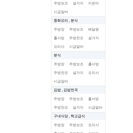
주방보조
설거지
카운터
시급알바
중화요리 , 분식
주방장
주방보조
배달원
홀서빙
주방찬모
설거지
요리사
시급알바
분식
주방장
주방보조
홀서빙
주방찬모
설거지
요리사
시급알바
김밥 , 김밥천국
주방장
주방보조
홀서빙
주방찬모
설거지
시급알바
구내식당 , 학교급식
주방장
주방보조
조리사