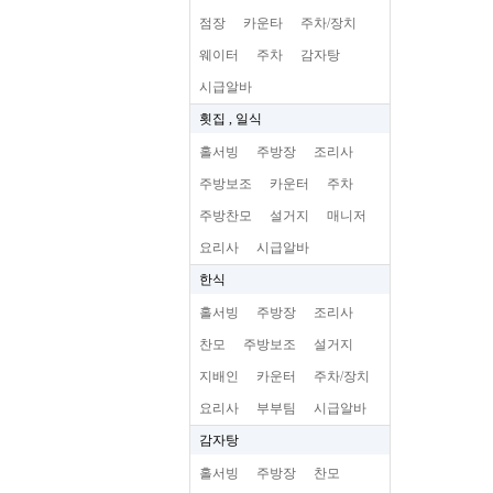
점장
카운타
주차/장치
웨이터
주차
감자탕
시급알바
횟집 , 일식
홀서빙
주방장
조리사
주방보조
카운터
주차
주방찬모
설거지
매니저
요리사
시급알바
한식
홀서빙
주방장
조리사
찬모
주방보조
설거지
지배인
카운터
주차/장치
요리사
부부팀
시급알바
감자탕
홀서빙
주방장
찬모