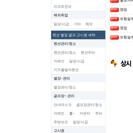
홍보/마
리조트찬모
영업
해외취업
보험설
일당/시급
기타
해외
영업
펜션 별장.골프.고시원 세탁
보험설
펜션관리/청소
펜션관리/청소
펜션주바
지배인
일당/시급
키즈풀빌라펜션
별장~관리
별장관리/청소
골프장~ 관리
안내데스크
골프장관리/청소
지배인
홀~
카운터
주바
주방보조
일당/시급
고시원