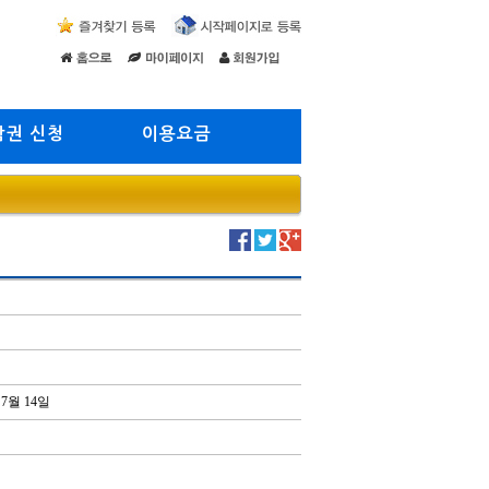
람권 신청
이용요금
7월 14일