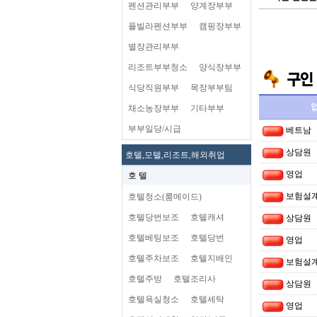
펜션관리부부
양계장부부
플빌라펜션부부
캠핑장부부
별장관리부부
리조트부부청소
양식장부부
식당직원부부
목장부부팀
채소농장부부
기타부부
부부일당/시급
베트남
상담원
호텔,모텔,리조트,해외취업
영업
호 텔
보험설
호텔청소(룸메이드)
호텔당번보조
호텔캐셔
상담원
호텔베팅보조
호텔당번
영업
호텔주차보조
호텔지배인
보험설
호텔주방
호텔조리사
상담원
호텔욕실청소
호텔세탁
영업