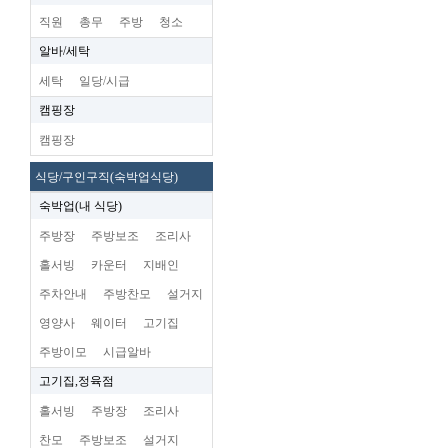
직원
총무
주방
청소
알바/세탁
세탁
일당/시급
캠핑장
캠핑장
식당/구인구직(숙박업식당)
숙박업(내 식당)
주방장
주방보조
조리사
홀서빙
카운터
지배인
주차안내
주방찬모
설거지
영양사
웨이터
고기집
주방이모
시급알바
고기집,정육점
홀서빙
주방장
조리사
찬모
주방보조
설거지