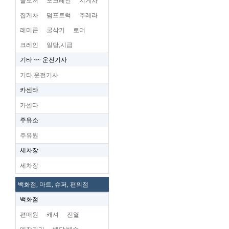
불도저
포크레인
지게차
집게차
덤프트럭
추레라
레미콘
굴삭기
로더
크레인
일당,시급
기타 ~~ 운전기사
기타,운전기사
카센타
카센타
주유소
주유원
세차장
세차장
백화점, 마트, 슈퍼, 편의점
백화점
편매원
캐셔
진열