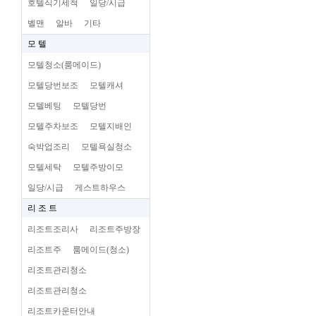
호텔식기세척
일당/시급
벨맨
알바
기타
모 텔
모텔청소(룸메이드)
모텔당번보조
모텔캐셔
모텔베팅
모텔당번
모텔주차보조
모텔지배인
숙박업조리
모텔욕실청소
모텔세탁
모텔주방이모
일당/시급
게스트하우스
리 조 트
리조트조리사
리조트주방장
리조트주
룸메이드(청소)
리조트관리청소
리조트관리청소
리조트카운터안내