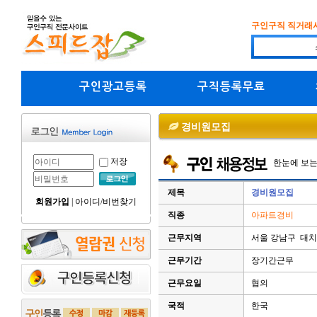
구인구직 직거래
구인광고등록
구직등록무료
경비원모집
저장
한눈에 보
제목
경비원모집
회원가입
|
아이디/비번찾기
직종
아파트경비
근무지역
서울 강남구 대
근무기간
장기간근무
근무요일
협의
국적
한국