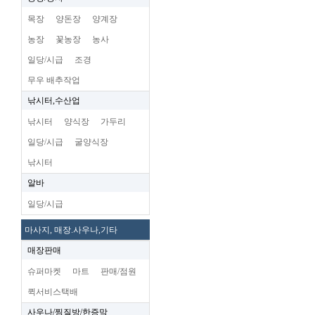
목장
양돈장
양계장
농장
꽃농장
농사
일당/시급
조경
무우 배추작업
낚시터,수산업
낚시터
양식장
가두리
일당/시급
굴양식장
낚시터
알바
일당/시급
마사지, 매장.사우나,기타
매장판매
슈퍼마켓
마트
판매/점원
퀵서비스택배
사우나/찜질방/한증막