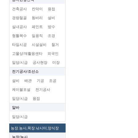
건축공사
칸막이
용접
경량철골
동바리
설비
실내공사
페인트
방수
형틀목수
일용직
조경
타일시공
시설설비
철거
고물상/재활용센타
외국인
일당/시급
공사현장
미장
전기공사/조선소
설비
배관
기공
조공
케이블포설
전기공사
일당/시급
용접
알바
일당/시급
농장.농사,목장.낚시터,양식장
농장/농사