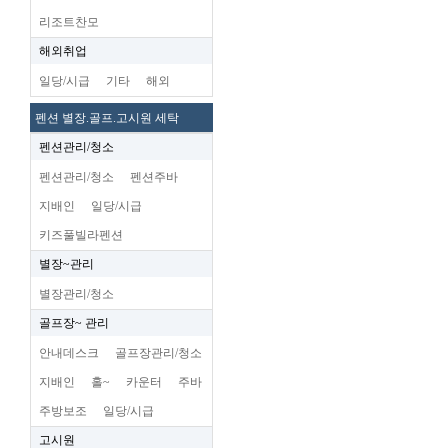
리조트찬모
해외취업
일당/시급
기타
해외
펜션 별장.골프.고시원 세탁
펜션관리/청소
펜션관리/청소
펜션주바
지배인
일당/시급
키즈풀빌라펜션
별장~관리
별장관리/청소
골프장~ 관리
안내데스크
골프장관리/청소
지배인
홀~
카운터
주바
주방보조
일당/시급
고시원