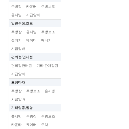
주방장
카운터
주방보조
홀서빙
시급알바
일반주점.호프
주방장
홀서빙
주방보조
설거지
웨이터
매니저
시급알바
편의점/면세점
편의점판매원
기타 판매점원
시급알바
포장마차
주방장
주방보조
홀서빙
시급알바
기타업종,일당
홀서빙
주방장
주방보조
카운타
웨이터
주차