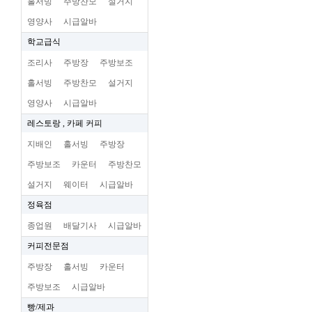
홀서빙
주방찬모
설거지
영양사
시급알바
학교급식
조리사
주방장
주방보조
홀서빙
주방찬모
설거지
영양사
시급알바
레스토랑 , 카페 커피
지배인
홀서빙
주방장
주방보조
카운터
주방찬모
설거지
웨이터
시급알바
정육점
종업원
배달기사
시급알바
커피전문점
주방장
홀서빙
카운터
주방보조
시급알바
빵/제과