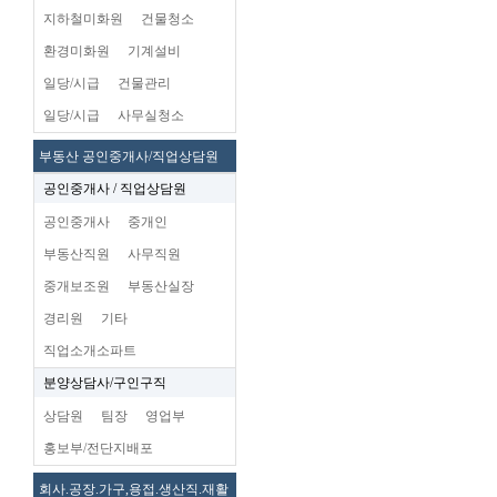
지하철미화원
건물청소
환경미화원
기계설비
일당/시급
건물관리
일당/시급
사무실청소
부동산 공인중개사/직업상담원
공인중개사 / 직업상담원
공인중개사
중개인
부동산직원
사무직원
중개보조원
부동산실장
경리원
기타
직업소개소파트
분양상담사/구인구직
상담원
팀장
영업부
홍보부/전단지배포
회사.공장.가구,용접.생산직.재활