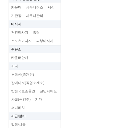
카운터
사우나청소
세신
기관장
사우나관리
마사지
건전마사지
족탕
스포츠마사지
피부마사지
주유소
카운터안내
기타
부동산(중개인)
잡메니저(직업소개소)
방송국보조출연
전단지배포
사찰(공양주)
기타
써니리치
시급/알바
일당/시급