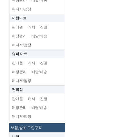
매장관리
배달/배송
매니저/점장
대형마트
판매원
캐셔
진열
매장관리
배달/배송
매니저/점장
슈펴.마트
판매원
캐셔
진열
매장관리
배달/배송
매니저/점장
편의점
판매원
캐셔
진열
매장관리
배달/배송
매니저/점장
보험,상조 구인구직
보험