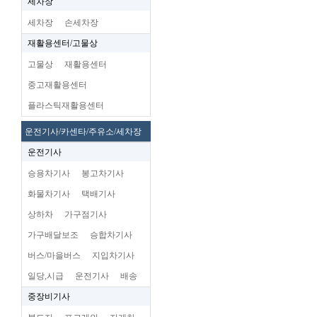
세차장
세차장
손세차장
재활용센터/고물상
고물상
재활용센터
중고재활용센터
플라스틱재활용센터
운전기사/카센타/주유소/세차장
운전기사
승용차기사
봉고차기사
화물차기사
택배기사
상하차
가구점기사
가구배달보조
승합차기사
버스/마을버스
지입차기사
일당,시급
운전기사
배송
중장비기사