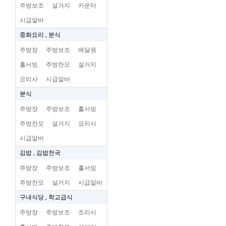
주방보조
설거지
카운터
시급알바
중화요리 , 분식
주방장
주방보조
배달원
홀서빙
주방찬모
설거지
요리사
시급알바
분식
주방장
주방보조
홀서빙
주방찬모
설거지
요리사
시급알바
김밥 , 김밥천국
주방장
주방보조
홀서빙
주방찬모
설거지
시급알바
구내식당 , 학교급식
주방장
주방보조
조리사