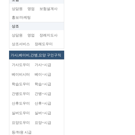
상담원
영업
보험설계사
홍보/마케팅
상조
상담원
영업
장례지도사
상조서비스
장례도우미
가사,베이비,간병,요양 구인구직
가사도우미
가사+시급
베이비시터
베이+시급
학습도우미
학습+시급
간병도우미
간병+시급
산후도우미
산후+시급
실버도우미
실버+시급
요양도우미
요양+시급
등/하원 시급