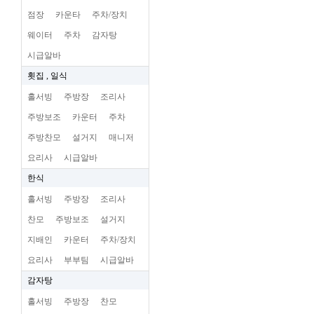
점장
카운타
주차/장치
웨이터
주차
감자탕
시급알바
횟집 , 일식
홀서빙
주방장
조리사
주방보조
카운터
주차
주방찬모
설거지
매니저
요리사
시급알바
한식
홀서빙
주방장
조리사
찬모
주방보조
설거지
지배인
카운터
주차/장치
요리사
부부팀
시급알바
감자탕
홀서빙
주방장
찬모