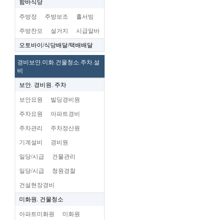
함바식당
주방장
주방보조
홀서빙
주방찬모
설거지
시급알바
오토바이/식당배달/택배배달
경비보안.미화.건물청소.주차.설
비
보안. 경비원. 주차
보안요원
빌딩경비원
주차요원
아파트경비
주차관리
주차정산원
기계설비
경비원
일당/시급
건물관리
일당/시급
청원경찰
건설현장경비
미화원. 건물청소
아파트미화원
미화원