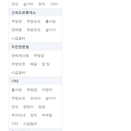
찬모
설거지
장치
기타~
고속도로휴게소
주방장
주방보조
홀서빙
판매원
주방찬모
설거지
시급알바
치킨전문점
판매계산원
주방장
주방보조
배달
점 장
시급알바
기타
홀서빙
주방장
카운터
주방보조
조리사
설거지
찬모
영양사
점장
주차안내
장치
부부팀
기타
시급알바