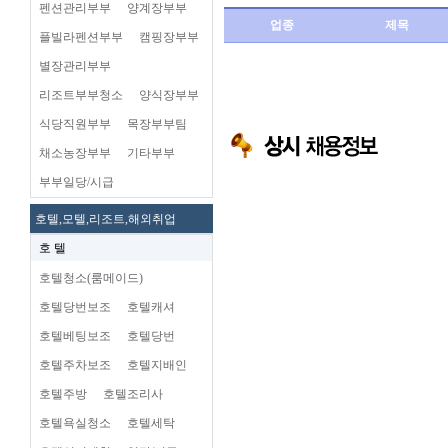
펜션관리부부
양계장부부
업종
제목
플빌라펜션부부
캠핑장부부
별장관리부부
리조트부부청소
양식장부부
식당직원부부
목장부부팀
채소농장부부
기타부부
부부일당/시급
호텔,모텔,리조트,해외취업
호 텔
호텔청소(룸메이드)
호텔당번보조
호텔캐셔
호텔베팅보조
호텔당번
호텔주차보조
호텔지배인
호텔주방
호텔조리사
호텔욕실청소
호텔세탁