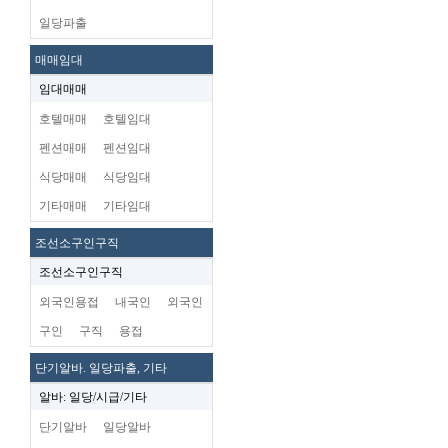
일당파출
매매임대
임대매매
호텔매매
호텔임대
펜션매매
펜션임대
식당매매
식당임대
기타매매
기타임대
조선소구인구직
조선소구인구직
외국인용접
내국인
외국인
구인
구직
용접
단기알바. 일당파출, 기타
알바: 일당/시급/기타
단기알바
일당알바