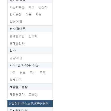
자동차부품
제조
생산직
김치공장
식품
가공
일당/시급
전자/휴대폰
휴대폰조립
반도체
휴대폰검사
알바
일당/시급
가구~씽크~목수~목공
가구
씽크
목수
목공
철재가구
재활용고물상
재활용센타
고물상
건설현장.단순노무.외국인인력
공사현장인력