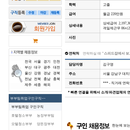
학력
고졸
급여
월급 220만원
상세급여 2,197,3
상세내용
격일제근무 06시2
사진
연락처
연락하실 때
"스피드잡에서 보
전국
서울
경기
인천
담당자명
김구영
부산
대구
광주
대전
울산
강원
경남
경북
주소
서울 강남구 대치
전남
전북
충남
충북
전화번호
*** - 직거래 
제주
세종
해외
* 빠른 연결을 위해서 소개/파견업체의
부부팀취업구인구직~~
부부팀취업 구인구직
호텔청소부부
농장부부팀
모텔청소부부
양돈장부부
한눈에 보