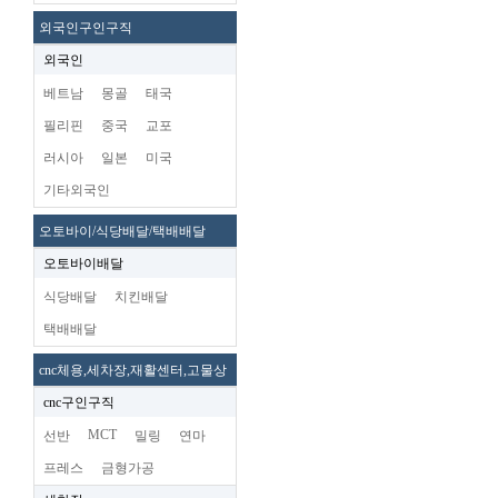
외국인구인구직
외국인
베트남
몽골
태국
필리핀
중국
교포
러시아
일본
미국
기타외국인
오토바이/식당배달/택배배달
오토바이배달
식당배달
치킨배달
택배배달
cnc체용,세차장,재활센터,고물상
cnc구인구직
MCT
선반
밀링
연마
프레스
금형가공