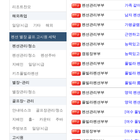
펜션관리부부
가족 같이
리조트찬모
펜션관리부부
남자 펜
해외취업
펜션관리부부
가평글램
일당/시급
기타
해외
펜션관리부부
근면하고
펜션 별장.골프.고시원 세탁
펜션관리부부
능력있고 
펜션관리/청소
캠핑장부부
능력있고 
펜션관리/청소
펜션주바
펜션관리부부
풀빌라 펜
지배인
일당/시급
플빌라펜션부부
풀빌라 펜
키즈풀빌라펜션
별장~관리
플빌라펜션부부
풀빌라 
별장관리/청소
펜션관리부부
영덕 펜
골프장~ 관리
플빌라펜션부부
영덕 펜
안내데스크
골프장관리/청소
펜션관리부부
[여수 풀
지배인
홀~
카운터
주바
플빌라펜션부부
[여수 풀
주방보조
일당/시급
캠핑장부부
[여수 풀
고시원