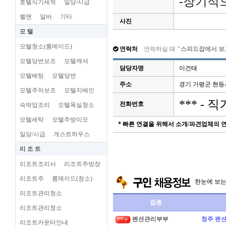
-장기적
호텔식기세척
일당/시급
벨맨
알바
기타
사진
모 텔
모텔청소(룸메이드)
연락처
연락하실 때
"스피드잡에서 보
모텔당번보조
모텔캐셔
담당자명
이건태
모텔베팅
모텔당번
주소
경기 가평군 현
모텔주차보조
모텔지배인
*** -
전화번호
숙박업조리
모텔욕실청소
모텔세탁
모텔주방이모
* 빠른 연결을 위해서 소개/파견업체의
일당/시급
게스트하우스
리 조 트
리조트조리사
리조트주방장
리조트주
룸메이드(청소)
한눈에 보
리조트관리청소
업종
리조트관리청소
펜션관리부부
청주 펜션
리조트카운터안내