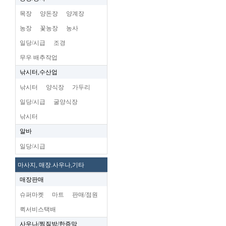
목장
양돈장
양계장
농장
꽃농장
농사
일당/시급
조경
무우 배추작업
낚시터,수산업
낚시터
양식장
가두리
일당/시급
굴양식장
낚시터
알바
일당/시급
마사지, 매장.사우나,기타
매장판매
슈퍼마켓
마트
판매/점원
퀵서비스택배
사우나/찜질방/한증막