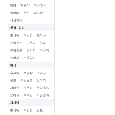
점장
카운타
주차/장치
웨이터
주차
감자탕
시급알바
횟집 , 일식
홀서빙
주방장
조리사
주방보조
카운터
주차
주방찬모
설거지
매니저
요리사
시급알바
한식
홀서빙
주방장
조리사
찬모
주방보조
설거지
지배인
카운터
주차/장치
요리사
부부팀
시급알바
감자탕
홀서빙
주방장
찬모