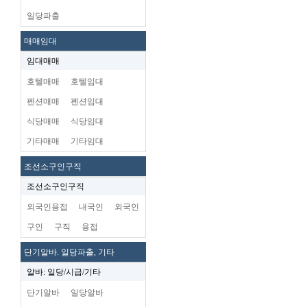
일당파출
매매임대
임대매매
호텔매매
호텔임대
펜션매매
펜션임대
식당매매
식당임대
기타매매
기타임대
조선소구인구직
조선소구인구직
외국인용접
내국인
외국인
구인
구직
용접
단기알바. 일당파출, 기타
알바: 일당/시급/기타
단기알바
일당알바