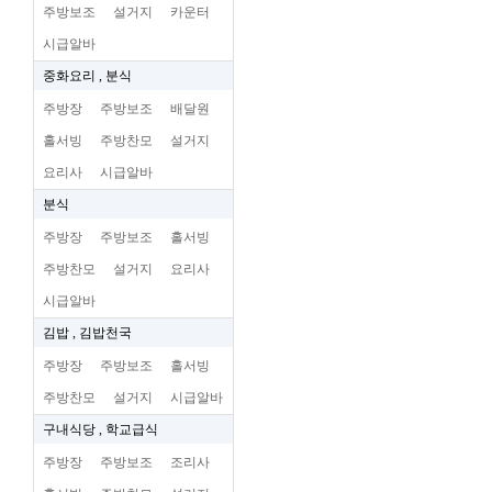
주방보조
설거지
카운터
시급알바
중화요리 , 분식
주방장
주방보조
배달원
홀서빙
주방찬모
설거지
요리사
시급알바
분식
주방장
주방보조
홀서빙
주방찬모
설거지
요리사
시급알바
김밥 , 김밥천국
주방장
주방보조
홀서빙
주방찬모
설거지
시급알바
구내식당 , 학교급식
주방장
주방보조
조리사