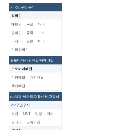
외국인구인구직
외국인
베트남
몽골
태국
필리핀
중국
교포
러시아
일본
미국
기타외국인
오토바이/식당배달/택배배달
오토바이배달
식당배달
치킨배달
택배배달
cnc체용,세차장,재활센터,고물상
cnc구인구직
MCT
선반
밀링
연마
프레스
금형가공