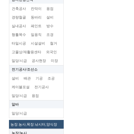
건축공사
칸막이
용접
경량철골
동바리
설비
실내공사
페인트
방수
형틀목수
일용직
조경
타일시공
시설설비
철거
고물상/재활용센타
외국인
일당/시급
공사현장
미장
전기공사/조선소
설비
배관
기공
조공
케이블포설
전기공사
일당/시급
용접
알바
일당/시급
농장.농사,목장.낚시터,양식장
농장/농사