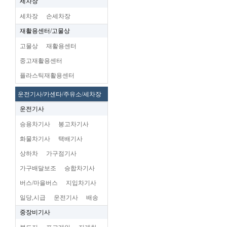
세차장
세차장
손세차장
재활용센터/고물상
고물상
재활용센터
중고재활용센터
플라스틱재활용센터
운전기사/카센타/주유소/세차장
운전기사
승용차기사
봉고차기사
화물차기사
택배기사
상하차
가구점기사
가구배달보조
승합차기사
버스/마을버스
지입차기사
일당,시급
운전기사
배송
중장비기사