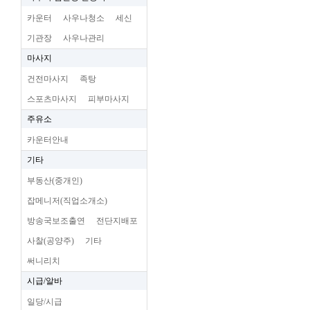
카운터
사우나청소
세신
기관장
사우나관리
마사지
건전마사지
족탕
스포츠마사지
피부마사지
주유소
카운터안내
기타
부동산(중개인)
잡메니저(직업소개소)
방송국보조출연
전단지배포
사찰(공양주)
기타
써니리치
시급/알바
일당/시급