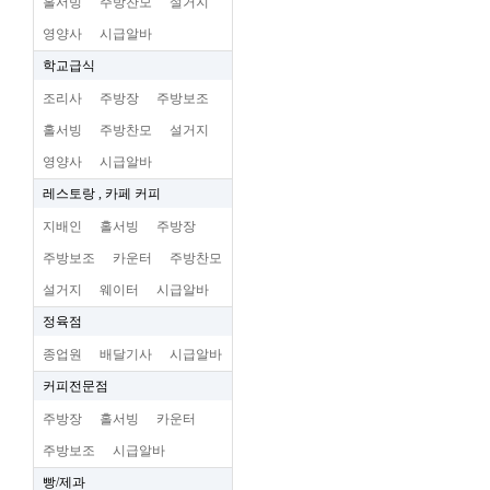
홀서빙
주방찬모
설거지
영양사
시급알바
학교급식
조리사
주방장
주방보조
홀서빙
주방찬모
설거지
영양사
시급알바
레스토랑 , 카페 커피
지배인
홀서빙
주방장
주방보조
카운터
주방찬모
설거지
웨이터
시급알바
정육점
종업원
배달기사
시급알바
커피전문점
주방장
홀서빙
카운터
주방보조
시급알바
빵/제과