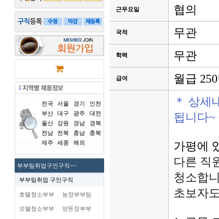
협의
근무요일
무관
국적
무관
학력
월급 25
급여
＊ 상세
전국
서울
경기
인천
부산
대구
광주
대전
됩니다~
울산
강원
경남
경북
전남
전북
충남
충북
제주
세종
해외
가평에 
다른 직
부부팀취업구인구직~~
청소합니다
부부팀취업 구인구직
초보자도
호텔청소부부
농장부부팀
모텔청소부부
양돈장부부