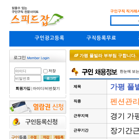
구인구직 직거래
구인광고등록
구직등록무료
가평 풀빌라 부부팀 구합니다.
저장
한눈에 보
가평 풀
제목
회원가입
|
아이디/비번찾기
펜션관리
직종
경기 가
근무지역
장기간
근무기간