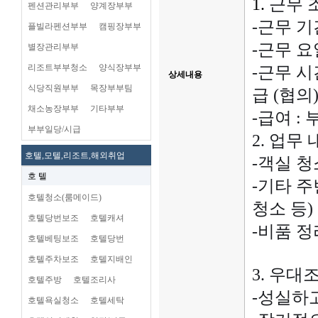
1.
근무 
펜션관리부부
양계장부부
-근무 기
플빌라펜션부부
캠핑장부부
-근무 요
별장관리부부
리조트부부청소
양식장부부
-근무 시
상세내용
식당직원부부
목장부부팀
급
(협의
채소농장부부
기타부부
-급여 :
부부일당/시급
2. 업무
호텔,모텔,리조트,해외취업
-객실 
호 텔
-기타 주
호텔청소(룸메이드)
청소 등)
호텔당번보조
호텔캐셔
-비품 정
호텔베팅보조
호텔당번
호텔주차보조
호텔지배인
3. 우대
호텔주방
호텔조리사
-성실하고
호텔욕실청소
호텔세탁