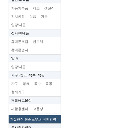
자동차부품
제조
생산직
김치공장
식품
가공
일당/시급
전자/휴대폰
휴대폰조립
반도체
휴대폰검사
알바
일당/시급
가구~씽크~목수~목공
가구
씽크
목수
목공
철재가구
재활용고물상
재활용센타
고물상
건설현장.단순노무.외국인인력
공사현장인력