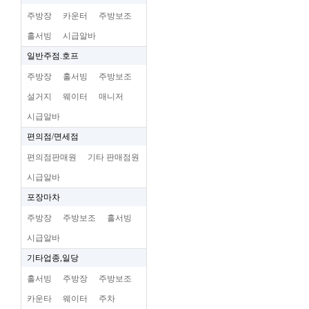
주방장
카운터
주방보조
홀서빙
시급알바
일반주점.호프
주방장
홀서빙
주방보조
설거지
웨이터
매니저
시급알바
편의점/면세점
편의점판매원
기타 판매점원
시급알바
포장마차
주방장
주방보조
홀서빙
시급알바
기타업종,일당
홀서빙
주방장
주방보조
카운타
웨이터
주차