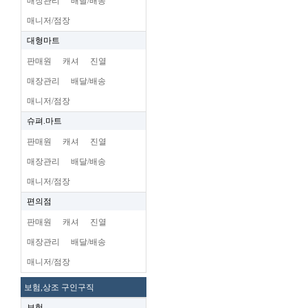
매장관리
배달/배송
매니저/점장
대형마트
판매원
캐셔
진열
매장관리
배달/배송
매니저/점장
슈펴.마트
판매원
캐셔
진열
매장관리
배달/배송
매니저/점장
편의점
판매원
캐셔
진열
매장관리
배달/배송
매니저/점장
보험,상조 구인구직
보험