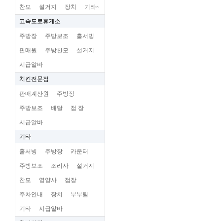
찬모
설거지
장치
기타~
고속도로휴게소
주방장
주방보조
홀서빙
판매원
주방찬모
설거지
시급알바
치킨전문점
판매계산원
주방장
주방보조
배달
점 장
시급알바
기타
홀서빙
주방장
카운터
주방보조
조리사
설거지
찬모
영양사
점장
주차안내
장치
부부팀
기타
시급알바