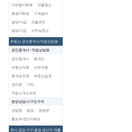
지하철미화원
건물청소
환경미화원
기계설비
일당/시급
건물관리
일당/시급
사무실청소
부동산 공인중개사/직업상담원
공인중개사 / 직업상담원
공인중개사
중개인
부동산직원
사무직원
중개보조원
부동산실장
경리원
기타
직업소개소파트
분양상담사/구인구직
상담원
팀장
영업부
홍보부/전단지배포
회사.공장.가구,용접.생산직.재활