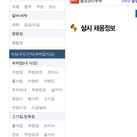
별장관리부부
[여수 풀
직원
총무
주방
청소
알바/세탁
세탁
일당/시급
캠핑장
캠핑장
식당/구인구직(숙박업식당)
숙박업(내 식당)
주방장
주방보조
조리사
홀서빙
카운터
지배인
주차안내
주방찬모
설거지
영양사
웨이터
고기집
주방이모
시급알바
고기집,정육점
홀서빙
주방장
조리사
찬모
주방보조
설거지