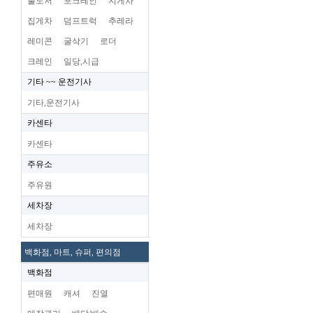
불도저
포크레인
지게차
집게차
덤프트럭
추레라
레미콘
굴삭기
로더
크레인
일당,시급
기타 ~~ 운전기사
기타,운전기사
카센타
카센타
주유소
주유원
세차장
세차장
백화점, 마트, 슈퍼, 편의점
백화점
편매원
캐셔
진열