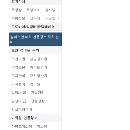
함바식당
주방장
주방보조
홀서빙
주방찬모
설거지
시급알바
오토바이/식당배달/택배배달
경비보안.미화.건물청소.주차.설
비
보안. 경비원. 주차
보안요원
빌딩경비원
주차요원
아파트경비
주차관리
주차정산원
기계설비
경비원
일당/시급
건물관리
일당/시급
청원경찰
건설현장경비
미화원. 건물청소
아파트미화원
미화원