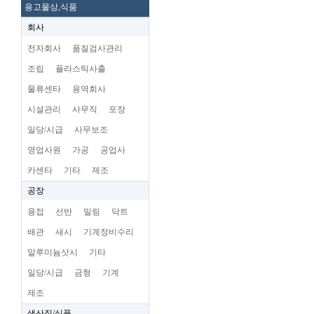
용고물상,식품
회사
전자회사
품질검사관리
조립
플라스틱사출
물류센타
용역회사
시설관리
사무직
포장
일당/시급
사무보조
영업사원
가공
공업사
카센타
기타
제조
공장
용접
선반
밀링
닥트
배관
새시
기계정비수리
알루미늄삿시
기타
일당/시급
금형
기계
제조
생산직/식품