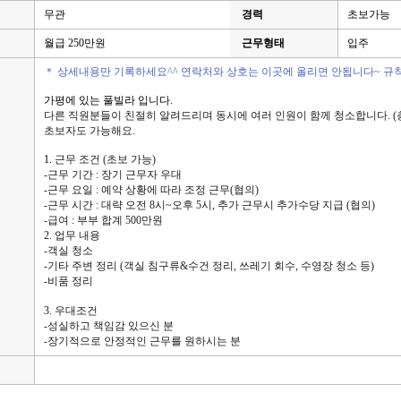
무관
경력
초보가능
월급 250만원
근무형태
입주
＊ 상세내용만 기록하세요^^ 연락처와 상호는 이곳에 올리면 안됩니다~ 규
가평에 있는 풀빌라 입니다.
다른 직원분들이 친절히 알려드리며 동시에 여러 인원이 함께 청소합니다. (
초보자도 가능해요.
1.
근무 조건 (초보 가능)
-근무 기간 : 장기 근무자 우대
-근무 요일 : 예약 상황에 따라 조정 근무(협의)
-근무 시간 : 대략 오전 8시~오후 5시, 추가 근무시 추가수당 지급
(협의)
-급여 : 부부 합계 500만원
2. 업무 내용
-객실 청소
-기타 주변 정리 (
객실 침구류&수건 정리, 
쓰레기 회수, 수영장 청소 등)
-비품 정리
3. 우대조건
-성실하고 책임감 있으신 분

-장기적으로 안정적인 근무를 원하시는 분