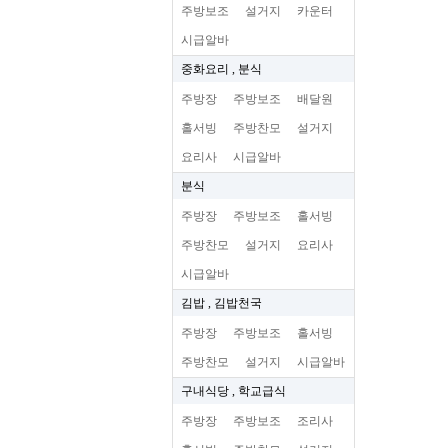
주방보조
설거지
카운터
시급알바
중화요리 , 분식
주방장
주방보조
배달원
홀서빙
주방찬모
설거지
요리사
시급알바
분식
주방장
주방보조
홀서빙
주방찬모
설거지
요리사
시급알바
김밥 , 김밥천국
주방장
주방보조
홀서빙
주방찬모
설거지
시급알바
구내식당 , 학교급식
주방장
주방보조
조리사