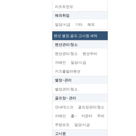
리조트찬모
해외취업
일당/시급
기타
해외
펜션 별장.골프.고시원 세탁
펜션관리/청소
펜션관리/청소
펜션주바
지배인
일당/시급
키즈풀빌라펜션
별장~관리
별장관리/청소
골프장~ 관리
안내데스크
골프장관리/청소
지배인
홀~
카운터
주바
주방보조
일당/시급
고시원