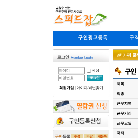
구인광고등록
구
가평 풀
저장
제목
회원가입
|
아이디/비번찾기
직종
근무지역
근무기간
근무요일
국적