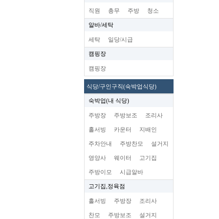
직원
총무
주방
청소
알바/세탁
세탁
일당/시급
캠핑장
캠핑장
식당/구인구직(숙박업식당)
숙박업(내 식당)
주방장
주방보조
조리사
홀서빙
카운터
지배인
주차안내
주방찬모
설거지
영양사
웨이터
고기집
주방이모
시급알바
고기집,정육점
홀서빙
주방장
조리사
찬모
주방보조
설거지