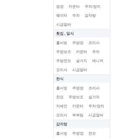
점장
카운타
주차/장치
웨이터
주차
감자탕
시급알바
횟집 , 일식
홀서빙
주방장
조리사
주방보조
카운터
주차
주방찬모
설거지
매니저
요리사
시급알바
한식
홀서빙
주방장
조리사
찬모
주방보조
설거지
지배인
카운터
주차/장치
요리사
부부팀
시급알바
감자탕
홀서빙
주방장
찬모