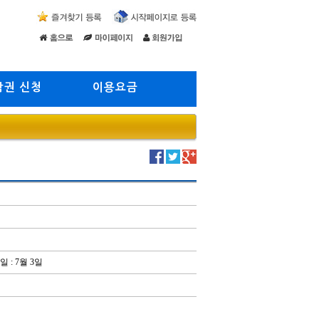
람권 신청
이용요금
: 7월 3일