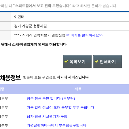
락하실 때
"스피드잡에서 보고 전화 드렸습니다"
라고 하시면 문의가 쉽습니다.
이건태
경기 가평군 현등사길…
*** - 직거래 연락처보기 열람신청
☞ 여기를 클릭하세요^^
을 위해서 소개/파견업체의 연락도 허용합니다
목록보기
인쇄하기
한눈에 보는 구인정보
직거래 서비스입니다.
업종
제목
리부부
청주 펜션 구인 합니다. (부부팀)
리부부
가족 같이 성실이 오래 근무할 부부 구합니다
리부부
남자 펜션 시설관리자 구함
리부부
가평글램하바나에서 부부팀급구합니다