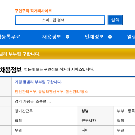
구인구직 직거래사이트
직등록무료
채용정보
인재정보
열
빌라 부부팀 구합니다.
한눈에 보는 구인정보
직거래 서비스입니다.
가평 풀빌라 부부팀 구합니다.
펜션관리부부, 플빌라펜션부부, 펜션관리/청소
경기 가평군 조종면 …
장기간근무
성별
부부 등록일 
협의
근무시간
협의
무관
나이
무관