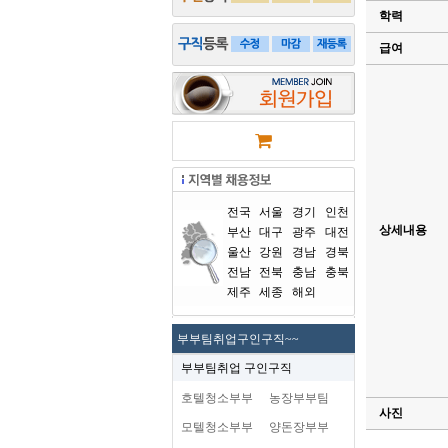
학력
급여
전국
서울
경기
인천
상세내용
부산
대구
광주
대전
울산
강원
경남
경북
전남
전북
충남
충북
제주
세종
해외
부부팀취업구인구직~~
부부팀취업 구인구직
호텔청소부부
농장부부팀
사진
모텔청소부부
양돈장부부