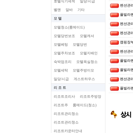
호텔식기세척
일당/시급
펜션관
벨맨
알바
기타
플빌라
모 텔
펜션관
모텔청소(룸메이드)
펜션관
모텔당번보조
모텔캐셔
캠핑장
모텔베팅
모텔당번
펜션관
모텔주차보조
모텔지배인
플빌라
숙박업조리
모텔욕실청소
플빌라
모텔세탁
모텔주방이모
일당/시급
게스트하우스
펜션관
리 조 트
플빌라
리조트조리사
리조트주방장
리조트주
룸메이드(청소)
리조트관리청소
리조트관리청소
리조트카운터안내