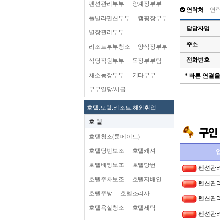
펜션관리부부
양계장부부
연락처
연
플빌라펜션부부
캠핑장부부
담당자명
별장관리부부
주소
리조트부부청소
양식장부부
전화번호
식당직원부부
목장부부팀
채소농장부부
기타부부
* 빠른 연결
부부일당/시급
호텔,모텔,리조트,해외취업
호 텔
호텔청소(룸메이드)
호텔당번보조
호텔캐셔
호텔베팅보조
호텔당번
펜션관
호텔주차보조
호텔지배인
펜션관
호텔주방
호텔조리사
펜션관
호텔욕실청소
호텔세탁
펜션관