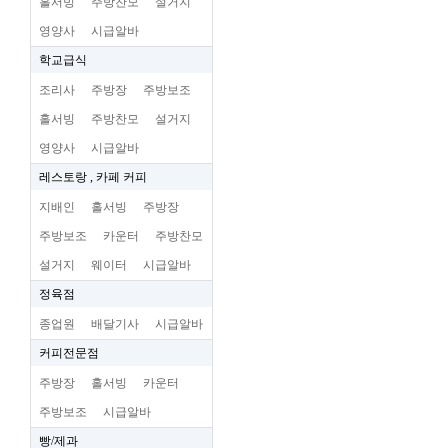
홀서빙
주방찬모
설거지
영양사
시급알바
학교급식
조리사
주방장
주방보조
홀서빙
주방찬모
설거지
영양사
시급알바
레스토랑 , 카페 커피
지배인
홀서빙
주방장
주방보조
카운터
주방찬모
설거지
웨이터
시급알바
정육점
종업원
배달기사
시급알바
커피전문점
주방장
홀서빙
카운터
주방보조
시급알바
빵/제과