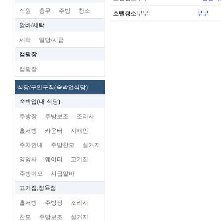
직원
총무
주방
청소
호텔청소부부
부부
알바/세탁
세탁
일당/시급
캠핑장
캠핑장
식당/구인구직(숙박업식당)
숙박업(내 식당)
주방장
주방보조
조리사
홀서빙
카운터
지배인
주차안내
주방찬모
설거지
영양사
웨이터
고기집
주방이모
시급알바
고기집,정육점
홀서빙
주방장
조리사
찬모
주방보조
설거지