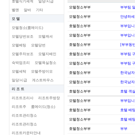
호텔식기세척
일당/시급
모텔청소부부
부부팀 일
벨맨
알바
기타
모텔청소부부
안녕하세
모 텔
호텔청소부부
부부입니
모텔청소(룸메이드)
모텔청소부부
부부입니
모텔당번보조
모텔캐셔
호텔청소부부
[부부동반
모텔베팅
모텔당번
모텔주차보조
모텔지배인
호텔청소부부
부부팀 
숙박업조리
모텔욕실청소
모텔청소부부
부부팀 
모텔세탁
모텔주방이모
호텔청소부부
한국남자
일당/시급
게스트하우스
모텔청소부부
한국남자
리 조 트
호텔청소부부
호텔 객실
리조트조리사
리조트주방장
모텔청소부부
부부입니
리조트주
룸메이드(청소)
호텔청소부부
호텔 배팅
리조트관리청소
모텔청소부부
호텔 배팅
리조트관리청소
호텔청소부부
부부
리조트카운터안내