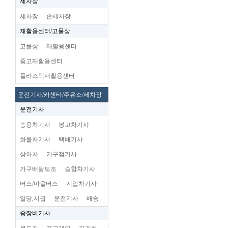
세차장
세차장
손세차장
재활용센터/고물상
고물상
재활용센터
중고재활용센터
플라스틱재활용센터
운전기사/카센타/주유소/세차장
운전기사
승용차기사
봉고차기사
화물차기사
택배기사
상하차
가구점기사
가구배달보조
승합차기사
버스/마을버스
지입차기사
일당,시급
운전기사
배송
중장비기사