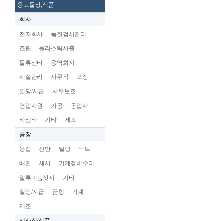
용고물상,식품
회사
전자회사
품질검사관리
조립
플라스틱사출
물류센타
용역회사
시설관리
사무직
포장
일당/시급
사무보조
영업사원
가공
공업사
카센타
기타
제조
공장
용접
선반
밀링
닥트
배관
새시
기계정비수리
알루미늄삿시
기타
일당/시급
금형
기계
제조
생산직/식품