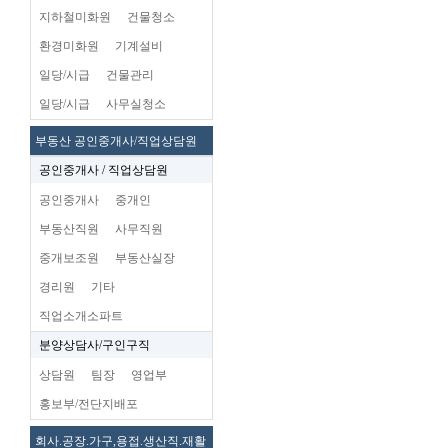
지하철미화원
건물청소
환경미화원
기계설비
일당/시급
건물관리
일당/시급
사무실청소
부동산 공인중개사/직업상담원
공인중개사 / 직업상담원
공인중개사
중개인
부동산직원
사무직원
중개보조원
부동산실장
경리원
기타
직업소개소파트
분양상담사/구인구직
상담원
팀장
영업부
홍보부/전단지배포
회사.공장.가구,용접.생산직.재활