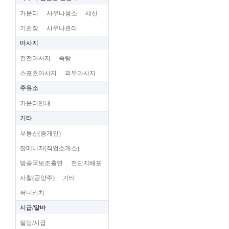
카운터
사우나청소
세신
기관장
사우나관리
마사지
건전마사지
족탕
스포츠마사지
피부마사지
주유소
카운터안내
기타
부동산(중개인)
잡메니저(직업소개소)
방송국보조출연
전단지배포
사찰(공양주)
기타
써니리치
시급/알바
일당/시급