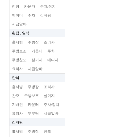
점장
카운타
주차/장치
웨이터
주차
감자탕
시급알바
횟집 , 일식
홀서빙
주방장
조리사
주방보조
카운터
주차
주방찬모
설거지
매니저
요리사
시급알바
한식
홀서빙
주방장
조리사
찬모
주방보조
설거지
지배인
카운터
주차/장치
요리사
부부팀
시급알바
감자탕
홀서빙
주방장
찬모