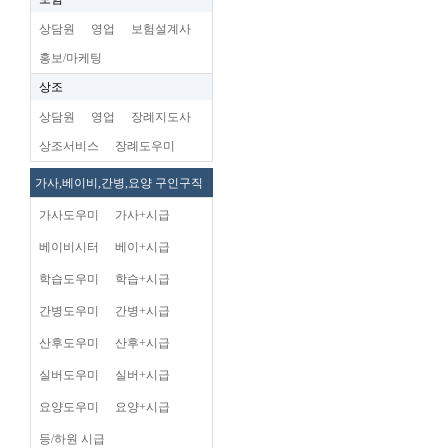
상담원
영업
보험설계사
홍보/마케팅
상조
상담원
영업
장례지도사
상조서비스
장례도우미
가사,베이비,간병,요양 구인구직
가사도우미
가사+시급
베이비시터
베이+시급
학습도우미
학습+시급
간병도우미
간병+시급
산후도우미
산후+시급
실버도우미
실버+시급
요양도우미
요양+시급
등/하원 시급