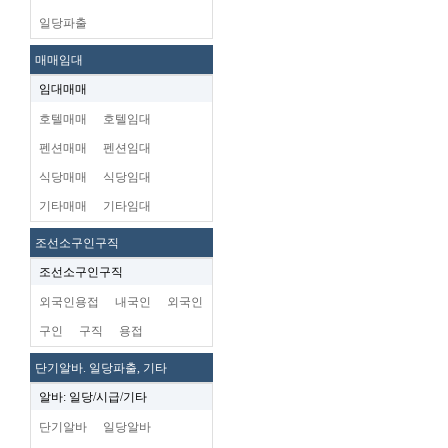
일당파출
매매임대
임대매매
호텔매매
호텔임대
펜션매매
펜션임대
식당매매
식당임대
기타매매
기타임대
조선소구인구직
조선소구인구직
외국인용접
내국인
외국인
구인
구직
용접
단기알바. 일당파출, 기타
알바: 일당/시급/기타
단기알바
일당알바