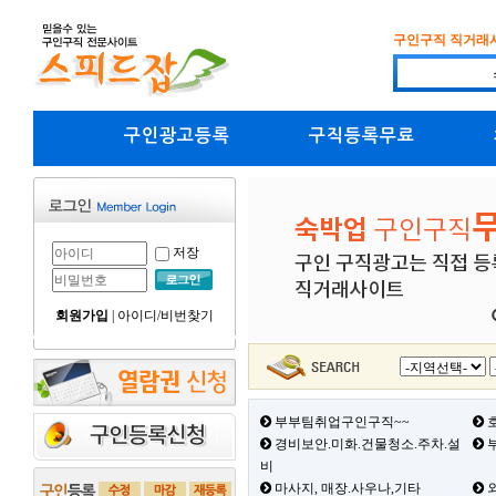
구인구직 직거래
구인광고등록
구직등록무료
저장
회원가입
|
아이디/비번찾기
부부팀취업구인구직~~
호
경비보안.미화.건물청소.주차.설
부
비
마사지, 매장.사우나,기타