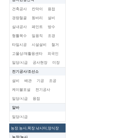
건축공사
칸막이
용접
경량철골
동바리
설비
실내공사
페인트
방수
형틀목수
일용직
조경
타일시공
시설설비
철거
고물상/재활용센타
외국인
일당/시급
공사현장
미장
전기공사/조선소
설비
배관
기공
조공
케이블포설
전기공사
일당/시급
용접
알바
일당/시급
농장.농사,목장.낚시터,양식장
농장/농사