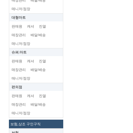
매장관리
배달/배송
매니저/점장
대형마트
판매원
캐셔
진열
매장관리
배달/배송
매니저/점장
슈펴.마트
판매원
캐셔
진열
매장관리
배달/배송
매니저/점장
편의점
판매원
캐셔
진열
매장관리
배달/배송
매니저/점장
보험,상조 구인구직
보험