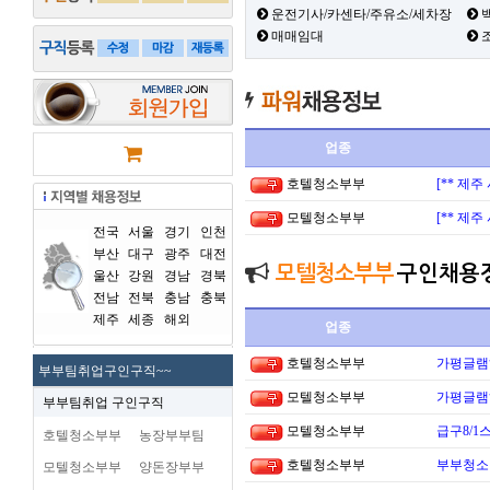
운전기사/카센타/주유소/세차장
백
매매임대
업종
호텔청소부부
[** 제
모텔청소부부
[** 제
전국
서울
경기
인천
부산
대구
광주
대전
모텔청소부부
구인채용
울산
강원
경남
경북
전남
전북
충남
충북
제주
세종
해외
업종
호텔청소부부
가평글램
부부팀취업구인구직~~
모텔청소부부
가평글램
부부팀취업 구인구직
모텔청소부부
급구8/1
호텔청소부부
농장부부팀
호텔청소부부
부부청소
모텔청소부부
양돈장부부