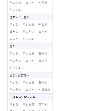
주방보조
설거지
카운터
시급알바
중화요리 , 분식
주방장
주방보조
배달원
홀서빙
주방찬모
설거지
요리사
시급알바
분식
주방장
주방보조
홀서빙
주방찬모
설거지
요리사
시급알바
김밥 , 김밥천국
주방장
주방보조
홀서빙
주방찬모
설거지
시급알바
구내식당 , 학교급식
주방장
주방보조
조리사