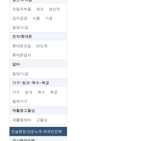
자동차부품
제조
생산직
김치공장
식품
가공
일당/시급
전자/휴대폰
휴대폰조립
반도체
휴대폰검사
알바
일당/시급
가구~씽크~목수~목공
가구
씽크
목수
목공
철재가구
재활용고물상
재활용센타
고물상
건설현장.단순노무.외국인인력
공사현장인력