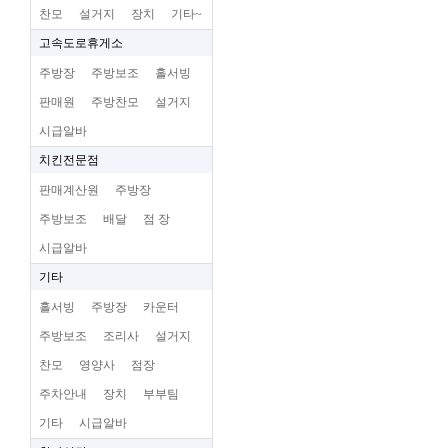
찬모
설거지
장치
기타~
고속도로휴게소
주방장
주방보조
홀서빙
판매원
주방찬모
설거지
시급알바
치킨전문점
판매계산원
주방장
주방보조
배달
점 장
시급알바
기타
홀서빙
주방장
카운터
주방보조
조리사
설거지
찬모
영양사
점장
주차안내
장치
부부팀
기타
시급알바