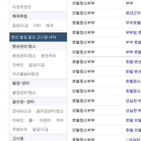
모텔청소부부
부부
리조트찬모
모텔청소부부
펜션근무
해외취업
호텔청소부부
부부호톌
일당/시급
기타
해외
호텔청소부부
부부팀 
펜션 별장.골프.고시원 세탁
호텔청소부부
부부 호
펜션관리/청소
모텔청소부부
부부 호
펜션관리/청소
펜션주바
호텔청소부부
호텔 펜션
지배인
일당/시급
모텔청소부부
호텔 펜션
키즈풀빌라펜션
호텔청소부부
호톌청소
별장~관리
모텔청소부부
호톌청소
별장관리/청소
호텔청소부부
성실한 
골프장~ 관리
모텔청소부부
성실한 
안내데스크
골프장관리/청소
지배인
홀~
카운터
주바
호텔청소부부
호텔 모텔
주방보조
일당/시급
모텔청소부부
호텔 모텔
고시원
호텔청소부부
< 성실하