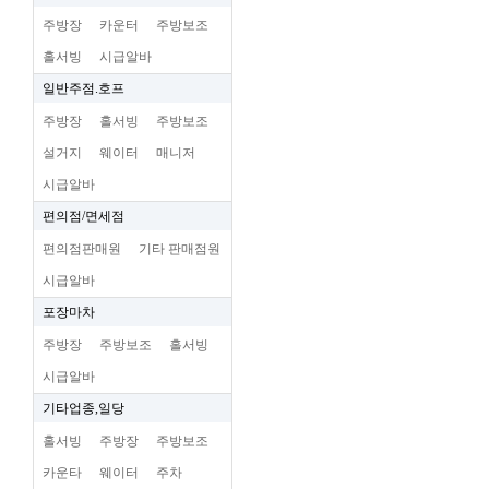
주방장
카운터
주방보조
홀서빙
시급알바
일반주점.호프
주방장
홀서빙
주방보조
설거지
웨이터
매니저
시급알바
편의점/면세점
편의점판매원
기타 판매점원
시급알바
포장마차
주방장
주방보조
홀서빙
시급알바
기타업종,일당
홀서빙
주방장
주방보조
카운타
웨이터
주차