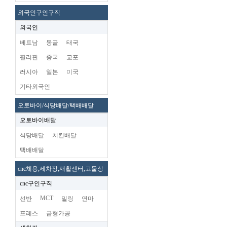
외국인구인구직
외국인
베트남
몽골
태국
필리핀
중국
교포
러시아
일본
미국
기타외국인
오토바이/식당배달/택배배달
오토바이배달
식당배달
치킨배달
택배배달
cnc체용,세차장,재활센터,고물상
cnc구인구직
MCT
선반
밀링
연마
프레스
금형가공