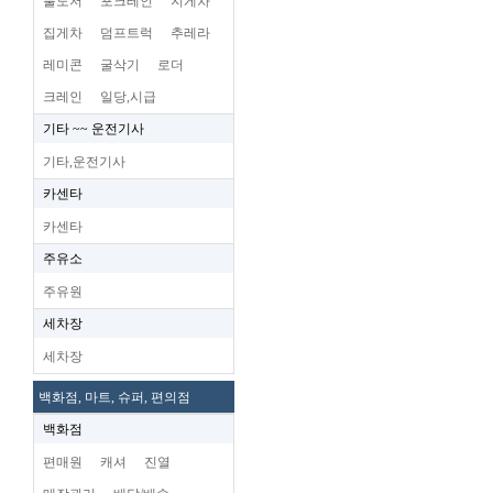
불도저
포크레인
지게차
집게차
덤프트럭
추레라
레미콘
굴삭기
로더
크레인
일당,시급
기타 ~~ 운전기사
기타,운전기사
카센타
카센타
주유소
주유원
세차장
세차장
백화점, 마트, 슈퍼, 편의점
백화점
편매원
캐셔
진열