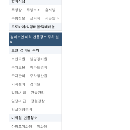
함바식당
주방장
주방보조
홀서빙
주방찬모
설거지
시급알바
오토바이/식당배달/택배배달
경비보안.미화.건물청소.주차.설
비
보안. 경비원. 주차
보안요원
빌딩경비원
주차요원
아파트경비
주차관리
주차정산원
기계설비
경비원
일당/시급
건물관리
일당/시급
청원경찰
건설현장경비
미화원. 건물청소
아파트미화원
미화원