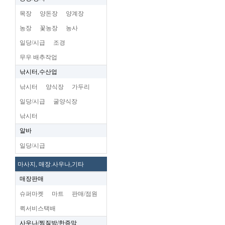
목장
양돈장
양계장
농장
꽃농장
농사
일당/시급
조경
무우 배추작업
낚시터,수산업
낚시터
양식장
가두리
일당/시급
굴양식장
낚시터
알바
일당/시급
마사지, 매장.사우나,기타
매장판매
슈퍼마켓
마트
판매/점원
퀵서비스택배
사우나/찜질방/한증막