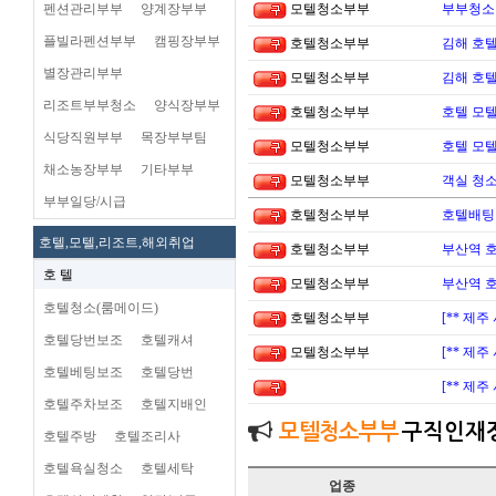
펜션관리부부
양계장부부
모텔청소부부
부부청소
플빌라펜션부부
캠핑장부부
호텔청소부부
김해 호
별장관리부부
모텔청소부부
김해 호
리조트부부청소
양식장부부
호텔청소부부
호텔 모텔
식당직원부부
목장부부팀
모텔청소부부
호텔 모텔
채소농장부부
기타부부
모텔청소부부
객실 청소
부부일당/시급
호텔청소부부
호텔배팅 
호텔,모텔,리조트,해외취업
호텔청소부부
부산역 
호 텔
모텔청소부부
부산역 
호텔청소(룸메이드)
호텔청소부부
[** 제
호텔당번보조
호텔캐셔
모텔청소부부
[** 제
호텔베팅보조
호텔당번
[** 제
호텔주차보조
호텔지배인
모텔청소부부
구직인재
호텔주방
호텔조리사
호텔욕실청소
호텔세탁
업종