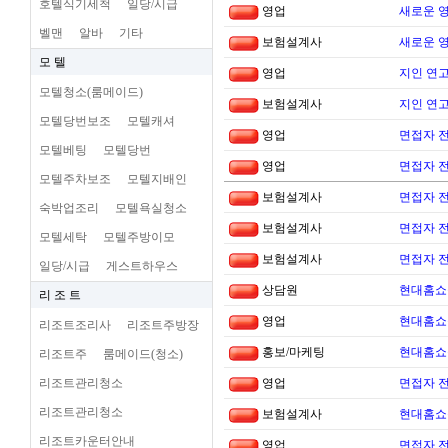
호텔식기세척
일당/시급
영업
새로운 
벨맨
알바
기타
보험설계사
새로운 
모 텔
영업
지인 연고
모텔청소(룸메이드)
보험설계사
지인 연고
모텔당번보조
모텔캐셔
영업
면접자 
모텔베팅
모텔당번
영업
면접자 
모텔주차보조
모텔지배인
보험설계사
면접자 
숙박업조리
모텔욕실청소
보험설계사
면접자 
모텔세탁
모텔주방이모
보험설계사
면접자 
일당/시급
게스트하우스
상담원
현대홈쇼
리 조 트
영업
현대홈쇼
리조트조리사
리조트주방장
홍보/마케팅
현대홈쇼
리조트주
룸메이드(청소)
리조트관리청소
영업
면접자 
리조트관리청소
보험설계사
현대홈쇼
리조트카운터안내
영업
면접자 