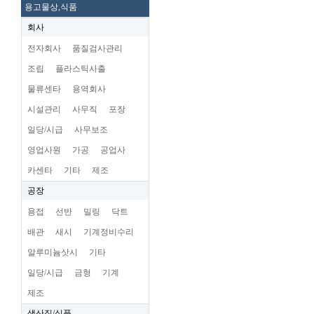
용고물상,식품
회사
전자회사
품질검사관리
조립
플라스틱사출
물류센타
용역회사
시설관리
사무직
포장
일당/시급
사무보조
영업사원
가공
공업사
카센타
기타
제조
공장
용접
선반
밀링
닥트
배관
새시
기계정비수리
알루미늄삿시
기타
일당/시급
금형
기계
제조
생산직/식품