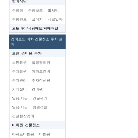
함바식당
주방장
주방보조
홀서빙
주방찬모
설거지
시급알바
오토바이/식당배달/택배배달
경비보안.미화.건물청소.주차.설
비
보안. 경비원. 주차
보안요원
빌딩경비원
주차요원
아파트경비
주차관리
주차정산원
기계설비
경비원
일당/시급
건물관리
일당/시급
청원경찰
건설현장경비
미화원. 건물청소
아파트미화원
미화원