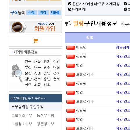
운전기사/카센타/주유소/세차장
백
매매임대
밀링
구인채용정보
한눈
업종
베트남
양돈장에
상담원
지인 연고
전국
서울
경기
인천
영업
지인 연고
부산
대구
광주
대전
울산
강원
경남
경북
보험설계사
지인 연고
전남
전북
충남
충북
상담원
지인 연고
제주
세종
해외
영업
지인 연고
부부팀취업구인구직~~
보험설계사
지인 연고
부부팀취업 구인구직
상담원
지인 연고
호텔청소부부
농장부부팀
영업
지인 연고
모텔청소부부
양돈장부부
보험설계사
지인 연고