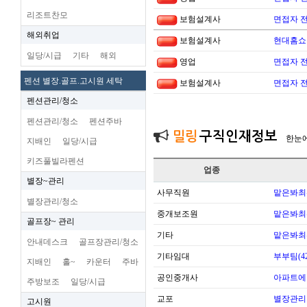
리조트찬모
보험설계사
면접자 
해외취업
보험설계사
현대홈쇼
일당/시급
기타
해외
영업
면접자 
펜션 별장.골프.고시원 세탁
보험설계사
면접자 
펜션관리/청소
펜션관리/청소
펜션주바
밀링
구직인재정보
한눈
지배인
일당/시급
키즈풀빌라펜션
업종
별장~관리
사무직원
맡은봐최
별장관리/청소
중개보조원
맡은봐최
골프장~ 관리
기타
맡은봐최
안내데스크
골프장관리/청소
기타임대
부부팀(42
지배인
홀~
카운터
주바
공인중개사
아파트에
주방보조
일당/시급
교포
별장관리
고시원