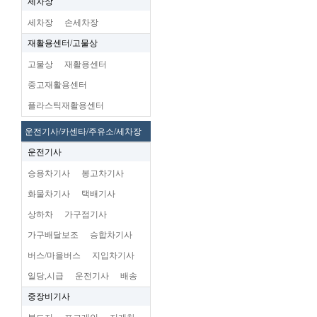
세차장
세차장
손세차장
재활용센터/고물상
고물상
재활용센터
중고재활용센터
플라스틱재활용센터
운전기사/카센타/주유소/세차장
운전기사
승용차기사
봉고차기사
화물차기사
택배기사
상하차
가구점기사
가구배달보조
승합차기사
버스/마을버스
지입차기사
일당,시급
운전기사
배송
중장비기사