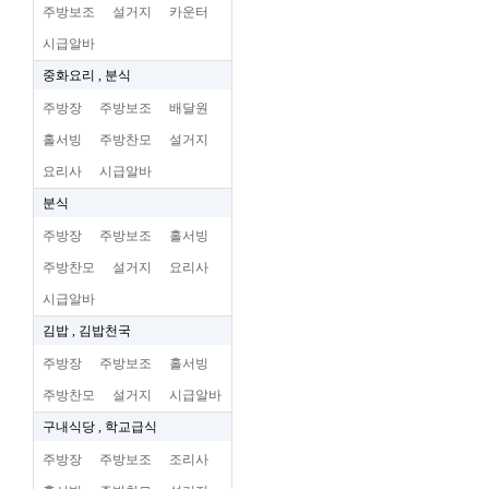
주방보조
설거지
카운터
시급알바
중화요리 , 분식
주방장
주방보조
배달원
홀서빙
주방찬모
설거지
요리사
시급알바
분식
주방장
주방보조
홀서빙
주방찬모
설거지
요리사
시급알바
김밥 , 김밥천국
주방장
주방보조
홀서빙
주방찬모
설거지
시급알바
구내식당 , 학교급식
주방장
주방보조
조리사