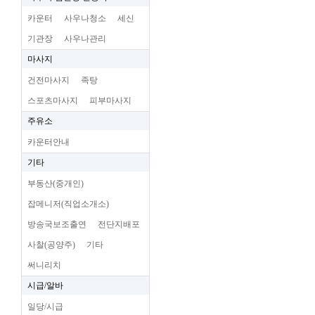
카운터
사우나청소
세신
기관장
사우나관리
마사지
건전마사지
족탕
스포츠마사지
피부마사지
주유소
카운터안내
기타
부동산(중개인)
잡메니저(직업소개소)
방송국보조출연
전단지배포
사찰(공양주)
기타
써니리치
시급/알바
일당/시급