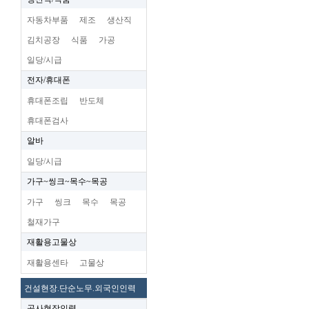
자동차부품
제조
생산직
김치공장
식품
가공
일당/시급
전자/휴대폰
휴대폰조립
반도체
휴대폰검사
알바
일당/시급
가구~씽크~목수~목공
가구
씽크
목수
목공
철재가구
재활용고물상
재활용센타
고물상
건설현장.단순노무.외국인인력
공사현장인력