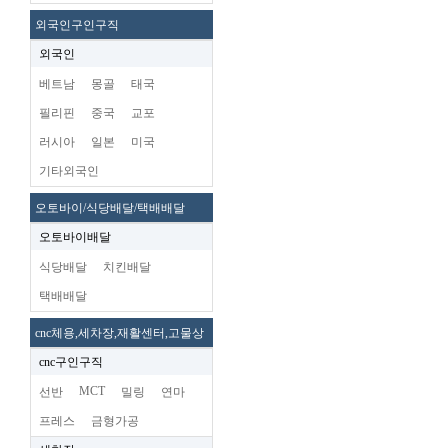
외국인구인구직
외국인
베트남
몽골
태국
필리핀
중국
교포
러시아
일본
미국
기타외국인
오토바이/식당배달/택배배달
오토바이배달
식당배달
치킨배달
택배배달
cnc체용,세차장,재활센터,고물상
cnc구인구직
MCT
선반
밀링
연마
프레스
금형가공