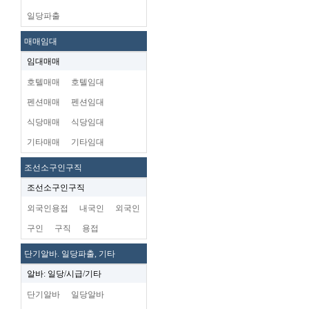
일당파출
매매임대
임대매매
호텔매매
호텔임대
펜션매매
펜션임대
식당매매
식당임대
기타매매
기타임대
조선소구인구직
조선소구인구직
외국인용접
내국인
외국인
구인
구직
용접
단기알바. 일당파출, 기타
알바: 일당/시급/기타
단기알바
일당알바