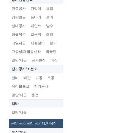
건축공사
칸막이
용접
경량철골
동바리
설비
실내공사
페인트
방수
형틀목수
일용직
조경
타일시공
시설설비
철거
고물상/재활용센타
외국인
일당/시급
공사현장
미장
전기공사/조선소
설비
배관
기공
조공
케이블포설
전기공사
일당/시급
용접
알바
일당/시급
농장.농사,목장.낚시터,양식장
농장/농사