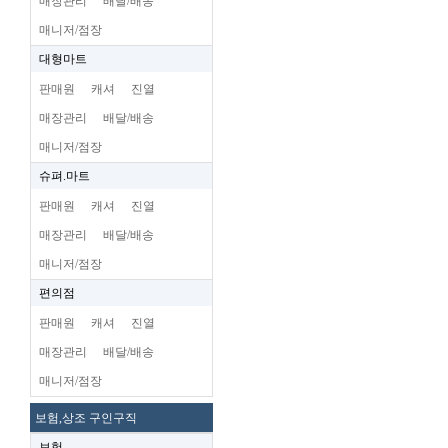
매장관리
배달/배송
매니저/점장
대형마트
판매원
캐셔
진열
매장관리
배달/배송
매니저/점장
슈펴.마트
판매원
캐셔
진열
매장관리
배달/배송
매니저/점장
편의점
판매원
캐셔
진열
매장관리
배달/배송
매니저/점장
보험,상조 구인구직
보험