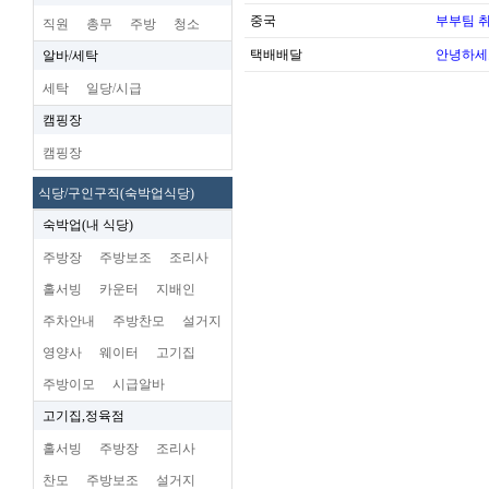
중국
부부팀 
직원
총무
주방
청소
택배배달
안녕하세
알바/세탁
세탁
일당/시급
캠핑장
캠핑장
식당/구인구직(숙박업식당)
숙박업(내 식당)
주방장
주방보조
조리사
홀서빙
카운터
지배인
주차안내
주방찬모
설거지
영양사
웨이터
고기집
주방이모
시급알바
고기집,정육점
홀서빙
주방장
조리사
찬모
주방보조
설거지