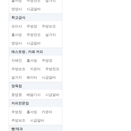
홀서빙
주방찬모
설거지
영양사
시급알바
학교급식
조리사
주방장
주방보조
홀서빙
주방찬모
설거지
영양사
시급알바
레스토랑 , 카페 커피
지배인
홀서빙
주방장
주방보조
카운터
주방찬모
설거지
웨이터
시급알바
정육점
종업원
배달기사
시급알바
커피전문점
주방장
홀서빙
카운터
주방보조
시급알바
빵/제과