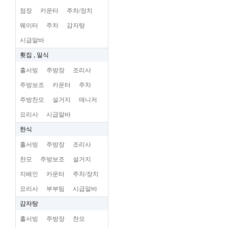
점장
카운타
주차/장치
웨이터
주차
감자탕
시급알바
횟집 , 일식
홀서빙
주방장
조리사
주방보조
카운터
주차
주방찬모
설거지
매니저
요리사
시급알바
한식
홀서빙
주방장
조리사
찬모
주방보조
설거지
지배인
카운터
주차/장치
요리사
부부팀
시급알바
감자탕
홀서빙
주방장
찬모