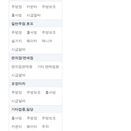
주방장
카운터
주방보조
홀서빙
시급알바
일반주점.호프
주방장
홀서빙
주방보조
설거지
웨이터
매니저
시급알바
편의점/면세점
편의점판매원
기타 판매점원
시급알바
포장마차
주방장
주방보조
홀서빙
시급알바
기타업종,일당
홀서빙
주방장
주방보조
카운타
웨이터
주차