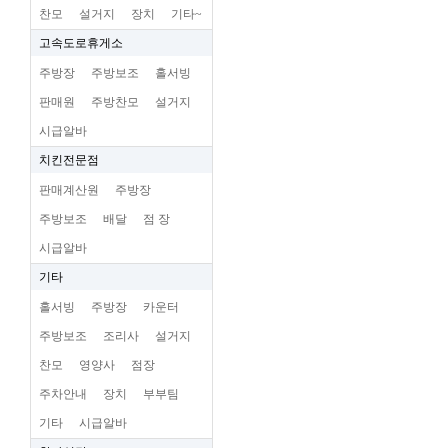
찬모
설거지
장치
기타~
고속도로휴게소
주방장
주방보조
홀서빙
판매원
주방찬모
설거지
시급알바
치킨전문점
판매계산원
주방장
주방보조
배달
점 장
시급알바
기타
홀서빙
주방장
카운터
주방보조
조리사
설거지
찬모
영양사
점장
주차안내
장치
부부팀
기타
시급알바