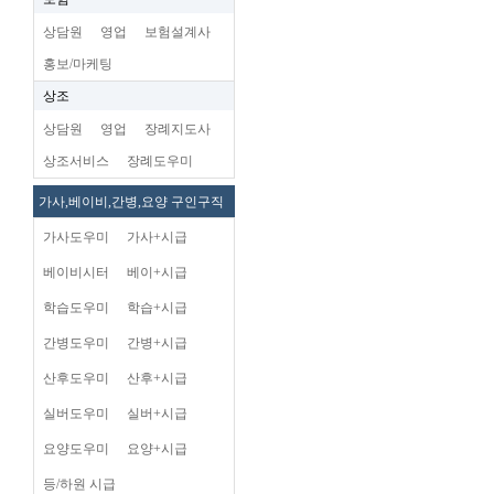
상담원
영업
보험설계사
홍보/마케팅
상조
상담원
영업
장례지도사
상조서비스
장례도우미
가사,베이비,간병,요양 구인구직
가사도우미
가사+시급
베이비시터
베이+시급
학습도우미
학습+시급
간병도우미
간병+시급
산후도우미
산후+시급
실버도우미
실버+시급
요양도우미
요양+시급
등/하원 시급