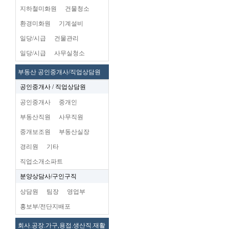
지하철미화원
건물청소
환경미화원
기계설비
일당/시급
건물관리
일당/시급
사무실청소
부동산 공인중개사/직업상담원
공인중개사 / 직업상담원
공인중개사
중개인
부동산직원
사무직원
중개보조원
부동산실장
경리원
기타
직업소개소파트
분양상담사/구인구직
상담원
팀장
영업부
홍보부/전단지배포
회사.공장.가구,용접.생산직.재활