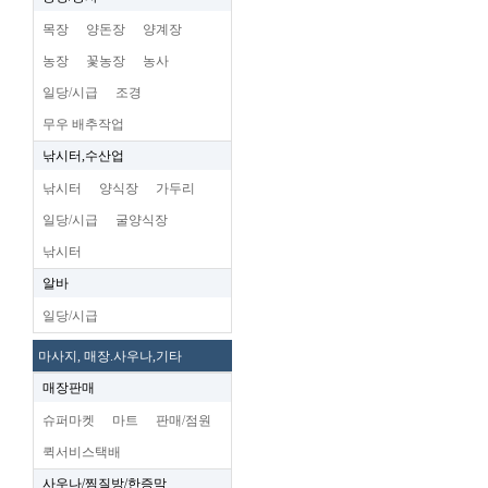
목장
양돈장
양계장
농장
꽃농장
농사
일당/시급
조경
무우 배추작업
낚시터,수산업
낚시터
양식장
가두리
일당/시급
굴양식장
낚시터
알바
일당/시급
마사지, 매장.사우나,기타
매장판매
슈퍼마켓
마트
판매/점원
퀵서비스택배
사우나/찜질방/한증막