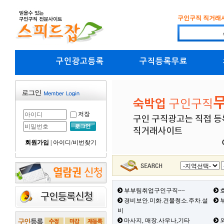
구인구직 직거래
구인광고등록
구직등록무료
저장
회원가입
|
아이디/비번찾기
부부팀취업구인구직~~
호
경비보안.미화.건물청소.주차.설
부
비
마사지, 매장.사우나,기타