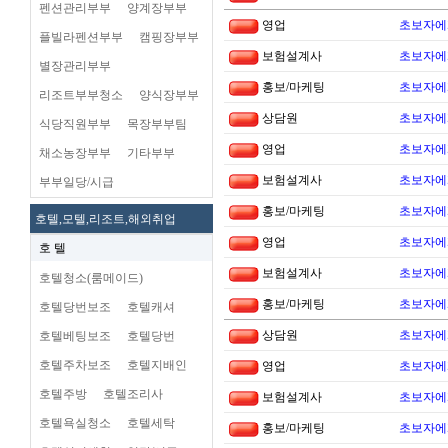
펜션관리부부
양계장부부
영업
초보자에
플빌라펜션부부
캠핑장부부
보험설계사
초보자에
별장관리부부
홍보/마케팅
초보자에
리조트부부청소
양식장부부
상담원
초보자에
식당직원부부
목장부부팀
영업
초보자에
채소농장부부
기타부부
보험설계사
초보자에
부부일당/시급
홍보/마케팅
초보자에
호텔,모텔,리조트,해외취업
영업
초보자에
호 텔
보험설계사
초보자에
호텔청소(룸메이드)
홍보/마케팅
초보자에
호텔당번보조
호텔캐셔
상담원
초보자에
호텔베팅보조
호텔당번
호텔주차보조
호텔지배인
영업
초보자에
호텔주방
호텔조리사
보험설계사
초보자에
호텔욕실청소
호텔세탁
홍보/마케팅
초보자에