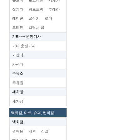
불도저
포크레인
지게차
집게차
덤프트럭
추레라
레미콘
굴삭기
로더
크레인
일당,시급
기타 ~~ 운전기사
기타,운전기사
카센타
카센타
주유소
주유원
세차장
세차장
백화점, 마트, 슈퍼, 편의점
백화점
편매원
캐셔
진열