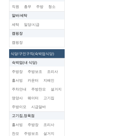
직원
총무
주방
청소
알바/세탁
세탁
일당/시급
캠핑장
캠핑장
식당/구인구직(숙박업식당)
숙박업(내 식당)
주방장
주방보조
조리사
홀서빙
카운터
지배인
주차안내
주방찬모
설거지
영양사
웨이터
고기집
주방이모
시급알바
고기집,정육점
홀서빙
주방장
조리사
찬모
주방보조
설거지