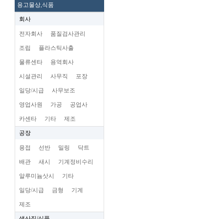
용고물상,식품
회사
전자회사
품질검사관리
조립
플라스틱사출
물류센타
용역회사
시설관리
사무직
포장
일당/시급
사무보조
영업사원
가공
공업사
카센타
기타
제조
공장
용접
선반
밀링
닥트
배관
새시
기계정비수리
알루미늄삿시
기타
일당/시급
금형
기계
제조
생산직/식품