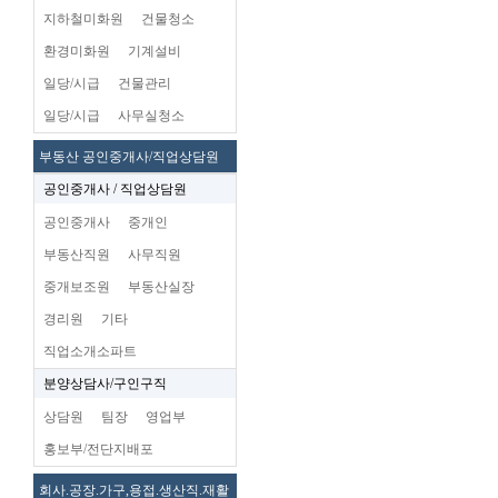
지하철미화원
건물청소
환경미화원
기계설비
일당/시급
건물관리
일당/시급
사무실청소
부동산 공인중개사/직업상담원
공인중개사 / 직업상담원
공인중개사
중개인
부동산직원
사무직원
중개보조원
부동산실장
경리원
기타
직업소개소파트
분양상담사/구인구직
상담원
팀장
영업부
홍보부/전단지배포
회사.공장.가구,용접.생산직.재활