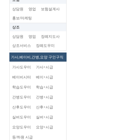
상담원
영업
보험설계사
홍보/마케팅
상조
상담원
영업
장례지도사
상조서비스
장례도우미
가사,베이비,간병,요양 구인구직
가사도우미
가사+시급
베이비시터
베이+시급
학습도우미
학습+시급
간병도우미
간병+시급
산후도우미
산후+시급
실버도우미
실버+시급
요양도우미
요양+시급
등/하원 시급