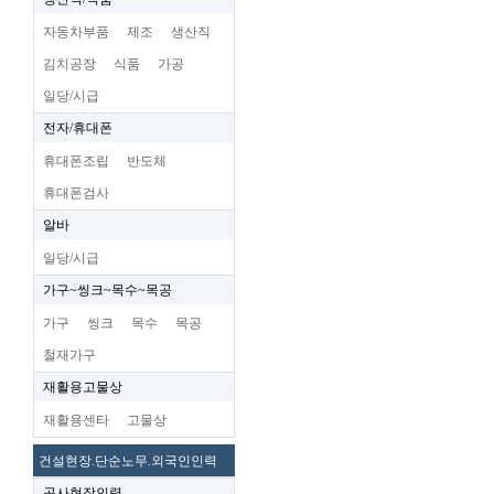
자동차부품
제조
생산직
김치공장
식품
가공
일당/시급
전자/휴대폰
휴대폰조립
반도체
휴대폰검사
알바
일당/시급
가구~씽크~목수~목공
가구
씽크
목수
목공
철재가구
재활용고물상
재활용센타
고물상
건설현장.단순노무.외국인인력
공사현장인력