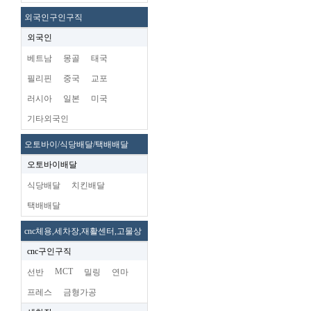
외국인구인구직
외국인
베트남
몽골
태국
필리핀
중국
교포
러시아
일본
미국
기타외국인
오토바이/식당배달/택배배달
오토바이배달
식당배달
치킨배달
택배배달
cnc체용,세차장,재활센터,고물상
cnc구인구직
MCT
선반
밀링
연마
프레스
금형가공