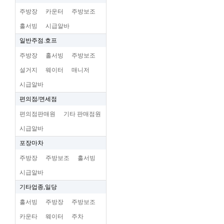
주방장
카운터
주방보조
홀서빙
시급알바
일반주점.호프
주방장
홀서빙
주방보조
설거지
웨이터
매니저
시급알바
편의점/면세점
편의점판매원
기타 판매점원
시급알바
포장마차
주방장
주방보조
홀서빙
시급알바
기타업종,일당
홀서빙
주방장
주방보조
카운타
웨이터
주차