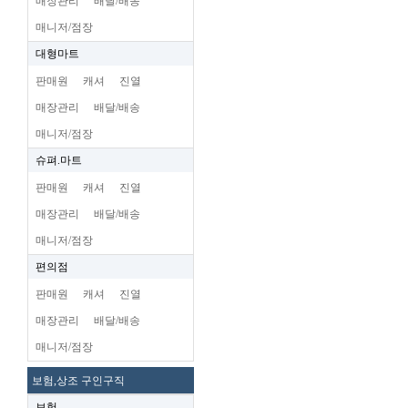
매장관리
배달/배송
매니저/점장
대형마트
판매원
캐셔
진열
매장관리
배달/배송
매니저/점장
슈펴.마트
판매원
캐셔
진열
매장관리
배달/배송
매니저/점장
편의점
판매원
캐셔
진열
매장관리
배달/배송
매니저/점장
보험,상조 구인구직
보험