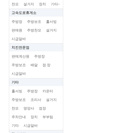
찬모
설거지
장치
기타~
고속도로휴게소
주방장
주방보조
홀서빙
판매원
주방찬모
설거지
시급알바
치킨전문점
판매계산원
주방장
주방보조
배달
점 장
시급알바
기타
홀서빙
주방장
카운터
주방보조
조리사
설거지
찬모
영양사
점장
주차안내
장치
부부팀
기타
시급알바