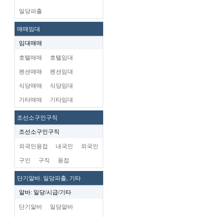
일당파출
매매임대
임대매매
호텔매매
호텔임대
펜션매매
펜션임대
식당매매
식당임대
기타매매
기타임대
조선소구인구직
조선소구인구직
외국인용접
내국인
외국인
구인
구직
용접
단기알바. 일당파출, 기타
알바: 일당/시급/기타
단기알바
일당알바