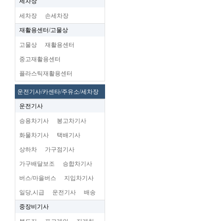
세차장
세차장
손세차장
재활용센터/고물상
고물상
재활용센터
중고재활용센터
플라스틱재활용센터
운전기사/카센타/주유소/세차장
운전기사
승용차기사
봉고차기사
화물차기사
택배기사
상하차
가구점기사
가구배달보조
승합차기사
버스/마을버스
지입차기사
일당,시급
운전기사
배송
중장비기사