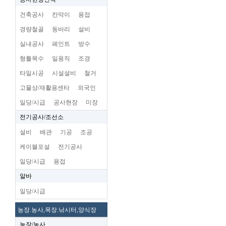
건축공사
칸막이
용접
경량철골
동바리
설비
실내공사
페인트
방수
형틀목수
일용직
조경
타일시공
시설설비
철거
고물상/재활용센타
외국인
일당/시급
공사현장
미장
전기공사/조선소
설비
배관
기공
조공
케이블포설
전기공사
일당/시급
용접
알바
일당/시급
농장.농사,목장.낚시터,양식장
농장/농사