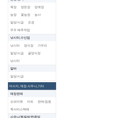
목장
양돈장
양계장
농장
꽃농장
농사
일당/시급
조경
무우 배추작업
낚시터,수산업
낚시터
양식장
가두리
일당/시급
굴양식장
낚시터
알바
일당/시급
마사지, 매장.사우나,기타
매장판매
슈퍼마켓
마트
판매/점원
퀵서비스택배
사우나/찜질방/한증막