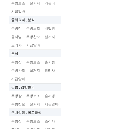
주방보조
설거지
카운터
시급알바
중화요리 , 분식
주방장
주방보조
배달원
홀서빙
주방찬모
설거지
요리사
시급알바
분식
주방장
주방보조
홀서빙
주방찬모
설거지
요리사
시급알바
김밥 , 김밥천국
주방장
주방보조
홀서빙
주방찬모
설거지
시급알바
구내식당 , 학교급식
주방장
주방보조
조리사