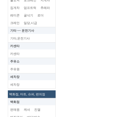
불도저
포크레인
지게차
집게차
덤프트럭
추레라
레미콘
굴삭기
로더
크레인
일당,시급
기타 ~~ 운전기사
기타,운전기사
카센타
카센타
주유소
주유원
세차장
세차장
백화점, 마트, 슈퍼, 편의점
백화점
편매원
캐셔
진열