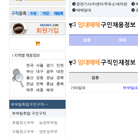
운전기사/카센타/주유소/세차장
백
매매임대
임대매매
구인채용정보
업종
제목
임대매매
구직인재정보
전국
서울
경기
인천
부산
대구
광주
대전
울산
강원
경남
경북
업종
전남
전북
충남
충북
기타임대
부부팀(42
제주
세종
해외
부부팀취업구인구직~~
부부팀취업 구인구직
호텔청소부부
농장부부팀
모텔청소부부
양돈장부부