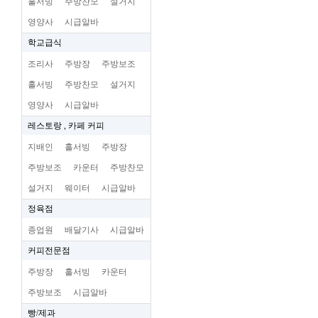
홀서빙
주방찬모
설거지
영양사
시급알바
학교급식
조리사
주방장
주방보조
홀서빙
주방찬모
설거지
영양사
시급알바
레스토랑 , 카페 커피
지배인
홀서빙
주방장
주방보조
카운터
주방찬모
설거지
웨이터
시급알바
정육점
종업원
배달기사
시급알바
커피전문점
주방장
홀서빙
카운터
주방보조
시급알바
빵/제과