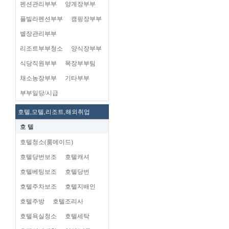
펜션관리부부
양계장부부
플빌라펜션부부
캠핑장부부
별장관리부부
리조트부부청소
양식장부부
식당직원부부
목장부부팀
채소농장부부
기타부부
부부일당/시급
호텔,모텔,리조트,해외취업
호 텔
호텔청소(룸메이드)
호텔당번보조
호텔캐셔
호텔베팅보조
호텔당번
호텔주차보조
호텔지배인
호텔주방
호텔조리사
호텔욕실청소
호텔세탁