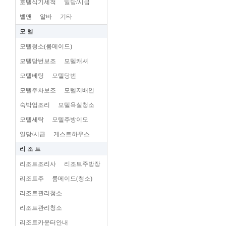
호텔식기세척
일당/시급
벨맨
알바
기타
모 텔
모텔청소(룸메이드)
모텔당번보조
모텔캐셔
모텔베팅
모텔당번
모텔주차보조
모텔지배인
숙박업조리
모텔욕실청소
모텔세탁
모텔주방이모
일당/시급
게스트하우스
리 조 트
리조트조리사
리조트주방장
리조트주
룸메이드(청소)
리조트관리청소
리조트관리청소
리조트카운터안내