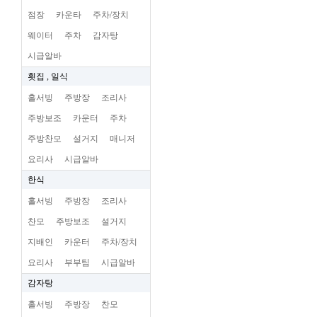
점장
카운타
주차/장치
웨이터
주차
감자탕
시급알바
횟집 , 일식
홀서빙
주방장
조리사
주방보조
카운터
주차
주방찬모
설거지
매니저
요리사
시급알바
한식
홀서빙
주방장
조리사
찬모
주방보조
설거지
지배인
카운터
주차/장치
요리사
부부팀
시급알바
감자탕
홀서빙
주방장
찬모