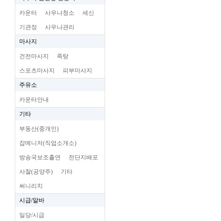
카운터
사우나청소
세신
기관장
사우나관리
마사지
건전마사지
족탕
스포츠마사지
피부마사지
주유소
카운터안내
기타
부동산(중개인)
잡메니저(직업소개소)
방송국보조출연
전단지배포
사찰(공양주)
기타
써니리치
시급/알바
일당/시급