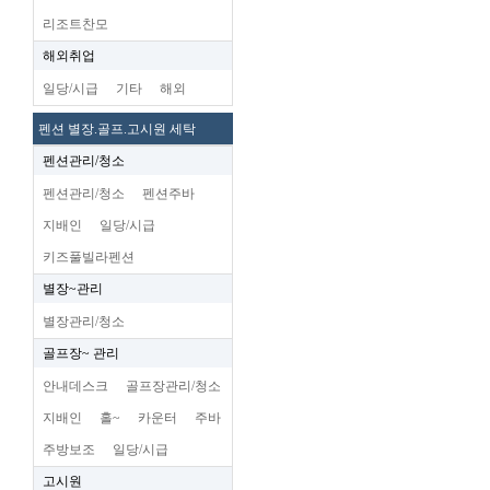
리조트찬모
해외취업
일당/시급
기타
해외
펜션 별장.골프.고시원 세탁
펜션관리/청소
펜션관리/청소
펜션주바
지배인
일당/시급
키즈풀빌라펜션
별장~관리
별장관리/청소
골프장~ 관리
안내데스크
골프장관리/청소
지배인
홀~
카운터
주바
주방보조
일당/시급
고시원