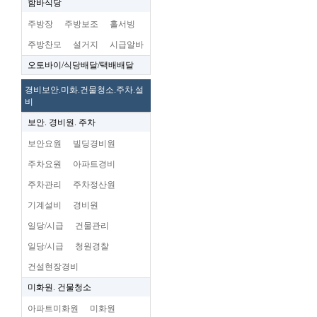
함바식당
주방장
주방보조
홀서빙
주방찬모
설거지
시급알바
오토바이/식당배달/택배배달
경비보안.미화.건물청소.주차.설
비
보안. 경비원. 주차
보안요원
빌딩경비원
주차요원
아파트경비
주차관리
주차정산원
기계설비
경비원
일당/시급
건물관리
일당/시급
청원경찰
건설현장경비
미화원. 건물청소
아파트미화원
미화원