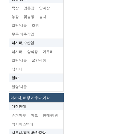
목장
양돈장
양계장
농장
꽃농장
농사
일당/시급
조경
무우 배추작업
낚시터,수산업
낚시터
양식장
가두리
일당/시급
굴양식장
낚시터
알바
일당/시급
마사지, 매장.사우나,기타
매장판매
슈퍼마켓
마트
판매/점원
퀵서비스택배
사우나/찜질방/한증막