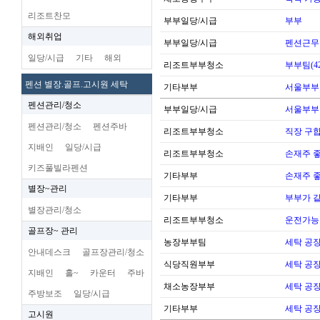
리조트찬모
부부일당/시급
부부
해외취업
부부일당/시급
펜션근무
일당/시급
기타
해외
리조트부부청소
부부팀(42
펜션 별장.골프.고시원 세탁
기타부부
서울부부
펜션관리/청소
부부일당/시급
서울부부
펜션관리/청소
펜션주바
리조트부부청소
직장 구
지배인
일당/시급
리조트부부청소
손재주 
키즈풀빌라펜션
기타부부
손재주 
별장~관리
기타부부
부부가 
별장관리/청소
리조트부부청소
운전가능
골프장~ 관리
농장부부팀
세탁 공장
안내데스크
골프장관리/청소
식당직원부부
세탁 공장
지배인
홀~
카운터
주바
채소농장부부
세탁 공장
주방보조
일당/시급
기타부부
세탁 공장
고시원