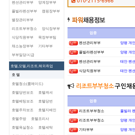
010-2115-6966
펜션관리부부
양계장부부
플빌라펜션부부
캠핑장부부
별장관리부부
리조트부부청소
양식장부부
업종
식당직원부부
목장부부팀
펜션관리부부
양평 개
채소농장부부
기타부부
플빌라펜션부부
양평 개
부부일당/시급
펜션관리부부
태안 펜
호텔,모텔,리조트,해외취업
식당직원부부
태안 펜
호 텔
호텔청소(룸메이드)
리조트부부청소
구인채
호텔당번보조
호텔캐셔
업종
호텔베팅보조
호텔당번
호텔주차보조
호텔지배인
리조트부부청소
풀빌라 펜
호텔주방
호텔조리사
리조트부부청소
양평 개
호텔욕실청소
호텔세탁
기타부부
양평 개