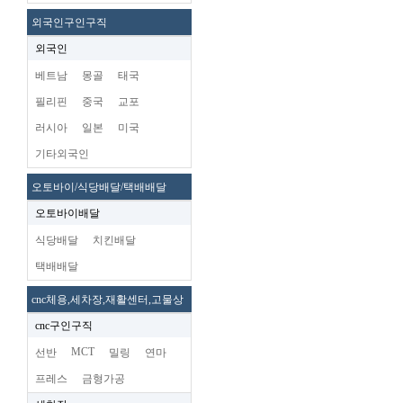
외국인구인구직
외국인
베트남
몽골
태국
필리핀
중국
교포
러시아
일본
미국
기타외국인
오토바이/식당배달/택배배달
오토바이배달
식당배달
치킨배달
택배배달
cnc체용,세차장,재활센터,고물상
cnc구인구직
MCT
선반
밀링
연마
프레스
금형가공