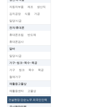
자동차부품
제조
생산직
김치공장
식품
가공
일당/시급
전자/휴대폰
휴대폰조립
반도체
휴대폰검사
알바
일당/시급
가구~씽크~목수~목공
가구
씽크
목수
목공
철재가구
재활용고물상
재활용센타
고물상
건설현장.단순노무.외국인인력
공사현장인력