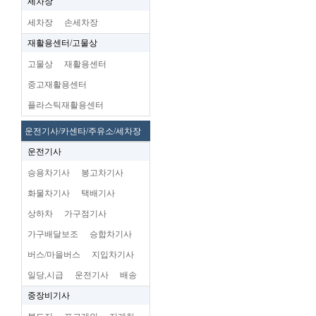
세차장
세차장
손세차장
재활용센터/고물상
고물상
재활용센터
중고재활용센터
플라스틱재활용센터
운전기사/카센타/주유소/세차장
운전기사
승용차기사
봉고차기사
화물차기사
택배기사
상하차
가구점기사
가구배달보조
승합차기사
버스/마을버스
지입차기사
일당,시급
운전기사
배송
중장비기사