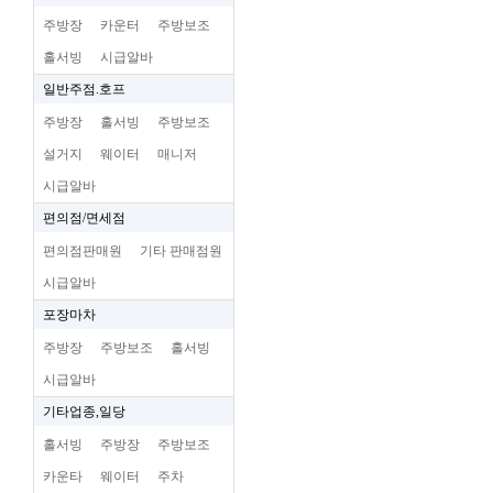
주방장
카운터
주방보조
홀서빙
시급알바
일반주점.호프
주방장
홀서빙
주방보조
설거지
웨이터
매니저
시급알바
편의점/면세점
편의점판매원
기타 판매점원
시급알바
포장마차
주방장
주방보조
홀서빙
시급알바
기타업종,일당
홀서빙
주방장
주방보조
카운타
웨이터
주차