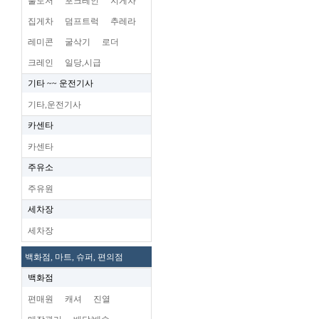
불도저
포크레인
지게차
집게차
덤프트럭
추레라
레미콘
굴삭기
로더
크레인
일당,시급
기타 ~~ 운전기사
기타,운전기사
카센타
카센타
주유소
주유원
세차장
세차장
백화점, 마트, 슈퍼, 편의점
백화점
편매원
캐셔
진열