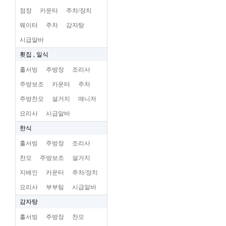
점장
카운타
주차/장치
웨이터
주차
감자탕
시급알바
횟집 , 일식
홀서빙
주방장
조리사
주방보조
카운터
주차
주방찬모
설거지
매니저
요리사
시급알바
한식
홀서빙
주방장
조리사
찬모
주방보조
설거지
지배인
카운터
주차/장치
요리사
부부팀
시급알바
감자탕
홀서빙
주방장
찬모