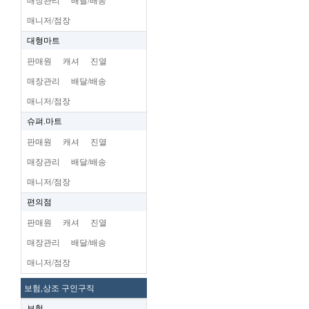
매장관리
배달/배송
매니저/점장
대형마트
판매원
캐셔
진열
매장관리
배달/배송
매니저/점장
슈펴.마트
판매원
캐셔
진열
매장관리
배달/배송
매니저/점장
편의점
판매원
캐셔
진열
매장관리
배달/배송
매니저/점장
보험,상조 구인구직
보험