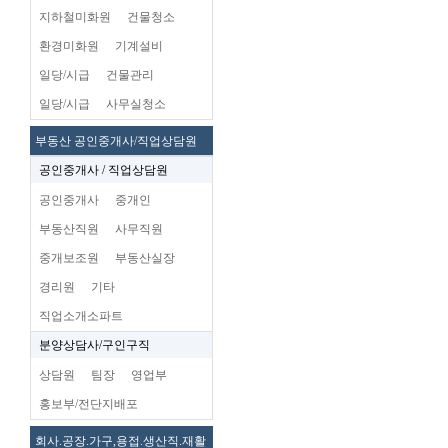
지하철미화원
건물청소
환경미화원
기계설비
일당/시급
건물관리
일당/시급
사무실청소
부동산 공인중개사/직업상담원
공인중개사 / 직업상담원
공인중개사
중개인
부동산직원
사무직원
중개보조원
부동산실장
경리원
기타
직업소개소파트
분양상담사/구인구직
상담원
팀장
영업부
홍보부/전단지배포
회사.공장.가구,용접.생산직.재활