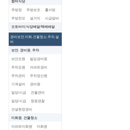
함바식당
주방장
주방보조
홀서빙
주방찬모
설거지
시급알바
오토바이/식당배달/택배배달
경비보안.미화.건물청소.주차.설
비
보안. 경비원. 주차
보안요원
빌딩경비원
주차요원
아파트경비
주차관리
주차정산원
기계설비
경비원
일당/시급
건물관리
일당/시급
청원경찰
건설현장경비
미화원. 건물청소
아파트미화원
미화원