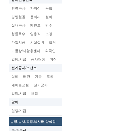
건축공사
칸막이
용접
경량철골
동바리
설비
실내공사
페인트
방수
형틀목수
일용직
조경
타일시공
시설설비
철거
고물상/재활용센타
외국인
일당/시급
공사현장
미장
전기공사/조선소
설비
배관
기공
조공
케이블포설
전기공사
일당/시급
용접
알바
일당/시급
농장.농사,목장.낚시터,양식장
농장/농사