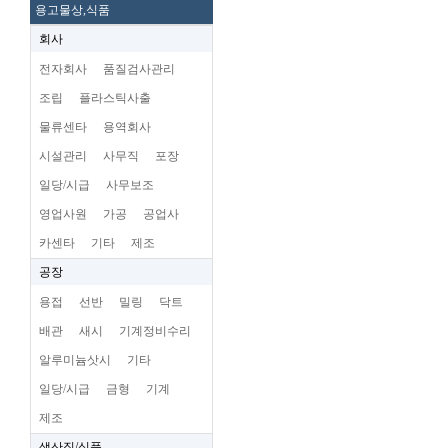
용고물상,식품
회사
전자회사
품질검사관리
조립
플라스틱사출
물류센타
용역회사
시설관리
사무직
포장
일당/시급
사무보조
영업사원
가공
공업사
카센타
기타
제조
공장
용접
선반
밀링
닥트
배관
새시
기계정비수리
알루미늄삿시
기타
일당/시급
금형
기계
제조
생산직/식품