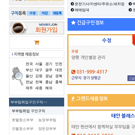
운전기사/카센타/주유소/세차장
백
매매임대
긴급구인정보
수정
수정
양평 개인별장 관리
전국
서울
경기
인천
부산
대구
광주
대전
031-999-4317
울산
강원
경남
경북
근무지: 경기 양평군
긴급
전남
전북
충남
충북
제주
세종
해외
그랜드채용정보
부부팀취업구인구직~~
부부팀취업 구인구직
태안 블레
호텔청소부부
농장부부팀
태안 펜션에서 함께하실 부부팀을 
모텔청소부부
양돈장부부