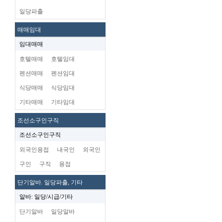
일당파출
매매임대
임대매매
호텔매매
호텔임대
펜션매매
펜션임대
식당매매
식당임대
기타매매
기타임대
조선소구인구직
조선소구인구직
외국인용접
내국인
외국인
구인
구직
용접
단기알바. 일당파출, 기타
알바: 일당/시급/기타
단기알바
일당알바