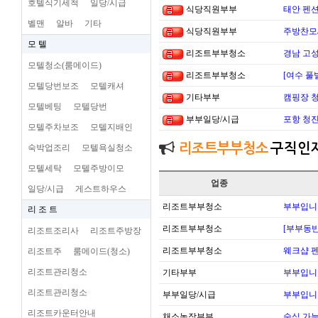
호텔식기세척
일당/시급
식당직원부부
태안 펜
벨맨
알바
기타
식당직원부부
주방찬모
모 텔
리조트부부청소
경남 고
모텔청소(룸메이드)
리조트부부청소
[여수 풀
모텔당번보조
모텔캐셔
기타부부
캠핑장 
모텔베팅
모텔당번
부부일당/시급
포항 청
모텔주차보조
모텔지배인
리조트부부청소
구직인
숙박업조리
모텔욕실청소
모텔세탁
모텔주방이모
업종
일당/시급
게스트하우스
리조트부부청소
부부입니
리 조 트
리조트부부청소
[부부동반
리조트조리사
리조트주방장
리조트부부청소
웨크샵 
리조트주
룸메이드(청소)
리조트관리청소
기타부부
부부입니
리조트관리청소
부부일당/시급
부부입니
리조트카운터안내
채소농장부부
숙식 가