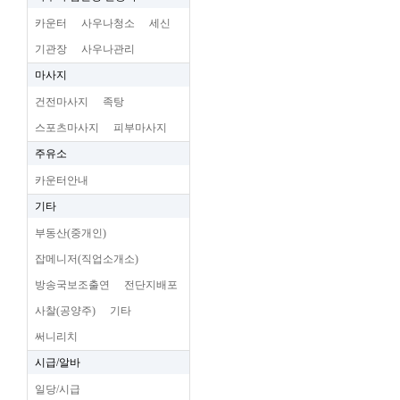
카운터
사우나청소
세신
기관장
사우나관리
마사지
건전마사지
족탕
스포츠마사지
피부마사지
주유소
카운터안내
기타
부동산(중개인)
잡메니저(직업소개소)
방송국보조출연
전단지배포
사찰(공양주)
기타
써니리치
시급/알바
일당/시급