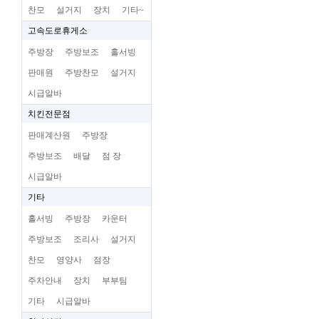
찬모
설거지
장치
기타~
고속도로휴게소
주방장
주방보조
홀서빙
판매원
주방찬모
설거지
시급알바
치킨전문점
판매계산원
주방장
주방보조
배달
점 장
시급알바
기타
홀서빙
주방장
카운터
주방보조
조리사
설거지
찬모
영양사
점장
주차안내
장치
부부팀
기타
시급알바