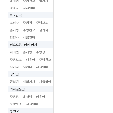
홀서빙
주방찬모
설거지
영양사
시급알바
학교급식
조리사
주방장
주방보조
홀서빙
주방찬모
설거지
영양사
시급알바
레스토랑 , 카페 커피
지배인
홀서빙
주방장
주방보조
카운터
주방찬모
설거지
웨이터
시급알바
정육점
종업원
배달기사
시급알바
커피전문점
주방장
홀서빙
카운터
주방보조
시급알바
빵/제과