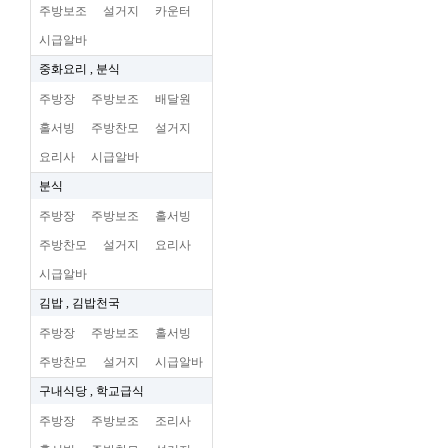
주방보조
설거지
카운터
시급알바
중화요리 , 분식
주방장
주방보조
배달원
홀서빙
주방찬모
설거지
요리사
시급알바
분식
주방장
주방보조
홀서빙
주방찬모
설거지
요리사
시급알바
김밥 , 김밥천국
주방장
주방보조
홀서빙
주방찬모
설거지
시급알바
구내식당 , 학교급식
주방장
주방보조
조리사