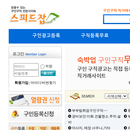
구인구직 직거래
구인광고등록
구직등록무료
저장
회원가입
|
아이디/비번찾기
부부팀취업구인구직~~
호
경비보안.미화.건물청소.주차.설
부
비
마사지, 매장.사우나,기타