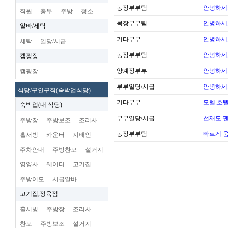
농장부부팀
안녕하세
직원
총무
주방
청소
목장부부팀
안녕하세
알바/세탁
기타부부
안녕하세
세탁
일당/시급
농장부부팀
안녕하세
캠핑장
양계장부부
안녕하세
캠핑장
부부일당/시급
안녕하세
식당/구인구직(숙박업식당)
기타부부
모텔,호
숙박업(내 식당)
부부일당/시급
선재도 펜
주방장
주방보조
조리사
농장부부팀
빠르게 
홀서빙
카운터
지배인
주차안내
주방찬모
설거지
영양사
웨이터
고기집
주방이모
시급알바
고기집,정육점
홀서빙
주방장
조리사
찬모
주방보조
설거지