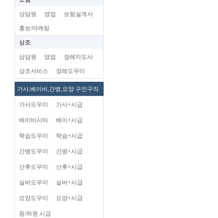
상담원
영업
보험설계사
홍보/마케팅
상조
상담원
영업
장례지도사
상조서비스
장례도우미
가사,베이비,간병,요양 구인구직
가사도우미
가사+시급
베이비시터
베이+시급
학습도우미
학습+시급
간병도우미
간병+시급
산후도우미
산후+시급
실버도우미
실버+시급
요양도우미
요양+시급
등/하원 시급