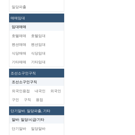
일당파출
매매임대
임대매매
호텔매매
호텔임대
펜션매매
펜션임대
식당매매
식당임대
기타매매
기타임대
조선소구인구직
조선소구인구직
외국인용접
내국인
외국인
구인
구직
용접
단기알바. 일당파출, 기타
알바: 일당/시급/기타
단기알바
일당알바