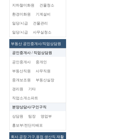
지하철미화원
건물청소
환경미화원
기계설비
일당/시급
건물관리
일당/시급
사무실청소
부동산 공인중개사/직업상담원
공인중개사 / 직업상담원
공인중개사
중개인
부동산직원
사무직원
중개보조원
부동산실장
경리원
기타
직업소개소파트
분양상담사/구인구직
상담원
팀장
영업부
홍보부/전단지배포
회사.공장.가구,용접.생산직.재활