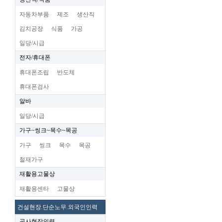
자동차부품
제조
생산직
김치공장
식품
가공
일당/시급
전자/휴대폰
휴대폰조립
반도체
휴대폰검사
알바
일당/시급
가구~씽크~목수~목공
가구
씽크
목수
목공
철재가구
재활용고물상
재활용센타
고물상
건설현장.단순노무.외국인인력
공사현장인력