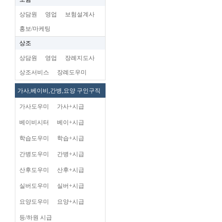
상담원
영업
보험설계사
홍보/마케팅
상조
상담원
영업
장례지도사
상조서비스
장례도우미
가사,베이비,간병,요양 구인구직
가사도우미
가사+시급
베이비시터
베이+시급
학습도우미
학습+시급
간병도우미
간병+시급
산후도우미
산후+시급
실버도우미
실버+시급
요양도우미
요양+시급
등/하원 시급