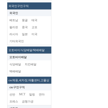
외국인구인구직
외국인
베트남
몽골
태국
필리핀
중국
교포
러시아
일본
미국
기타외국인
오토바이/식당배달/택배배달
오토바이배달
식당배달
치킨배달
택배배달
cnc체용,세차장,재활센터,고물상
cnc구인구직
MCT
선반
밀링
연마
프레스
금형가공