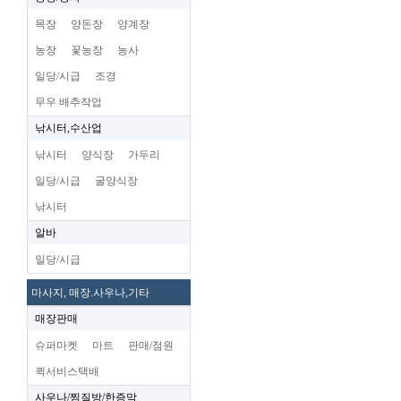
목장
양돈장
양계장
농장
꽃농장
농사
일당/시급
조경
무우 배추작업
낚시터,수산업
낚시터
양식장
가두리
일당/시급
굴양식장
낚시터
알바
일당/시급
마사지, 매장.사우나,기타
매장판매
슈퍼마켓
마트
판매/점원
퀵서비스택배
사우나/찜질방/한증막