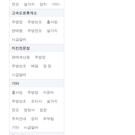
찬모
설거지
장치
기타~
고속도로휴게소
주방장
주방보조
홀서빙
판매원
주방찬모
설거지
시급알바
치킨전문점
판매계산원
주방장
주방보조
배달
점 장
시급알바
기타
홀서빙
주방장
카운터
주방보조
조리사
설거지
찬모
영양사
점장
주차안내
장치
부부팀
기타
시급알바