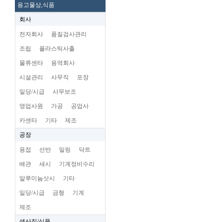
용고물상,식품
회사
전자회사
품질검사관리
조립
플라스틱사출
물류센타
용역회사
시설관리
사무직
포장
일당/시급
사무보조
영업사원
가공
공업사
카센타
기타
제조
공장
용접
선반
밀링
닥트
배관
새시
기계정비수리
알루미늄삿시
기타
일당/시급
금형
기계
제조
생산직/식품