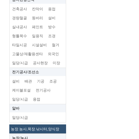
건축공사
칸막이
용접
경량철골
동바리
설비
실내공사
페인트
방수
형틀목수
일용직
조경
타일시공
시설설비
철거
고물상/재활용센타
외국인
일당/시급
공사현장
미장
전기공사/조선소
설비
배관
기공
조공
케이블포설
전기공사
일당/시급
용접
알바
일당/시급
농장.농사,목장.낚시터,양식장
농장/농사