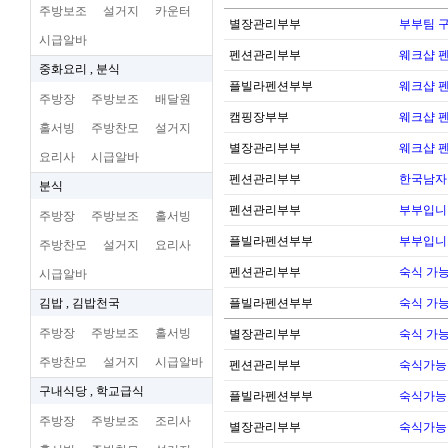
주방보조
설거지
카운터
별장관리부부
부부팀 
시급알바
펜션관리부부
웨크샵 
중화요리 , 분식
플빌라펜션부부
웨크샵 
주방장
주방보조
배달원
캠핑장부부
웨크샵 
홀서빙
주방찬모
설거지
별장관리부부
웨크샵 
요리사
시급알바
펜션관리부부
한국남자
분식
펜션관리부부
부부입니
주방장
주방보조
홀서빙
플빌라펜션부부
부부입니
주방찬모
설거지
요리사
펜션관리부부
숙식 가
시급알바
김밥 , 김밥천국
플빌라펜션부부
숙식 가
주방장
주방보조
홀서빙
별장관리부부
숙식 가
주방찬모
설거지
시급알바
펜션관리부부
숙식가능
구내식당 , 학교급식
플빌라펜션부부
숙식가능
주방장
주방보조
조리사
별장관리부부
숙식가능