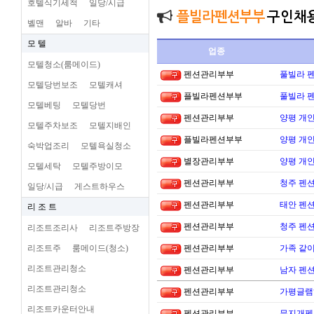
호텔식기세척
일당/시급
플빌라펜션부부
구인채
벨맨
알바
기타
모 텔
업종
모텔청소(룸메이드)
펜션관리부부
풀빌라 펜
모텔당번보조
모텔캐셔
플빌라펜션부부
풀빌라 펜
모텔베팅
모텔당번
펜션관리부부
양평 개
모텔주차보조
모텔지배인
플빌라펜션부부
양평 개
숙박업조리
모텔욕실청소
별장관리부부
양평 개
모텔세탁
모텔주방이모
펜션관리부부
청주 펜션
일당/시급
게스트하우스
펜션관리부부
태안 펜
리 조 트
펜션관리부부
청주 펜션
리조트조리사
리조트주방장
리조트주
룸메이드(청소)
펜션관리부부
가족 같이
리조트관리청소
펜션관리부부
남자 펜
리조트관리청소
펜션관리부부
가평글램
리조트카운터안내
펜션관리부부
무지개펜션