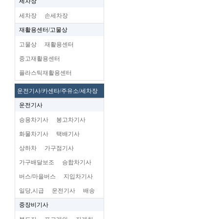
세차장
세차장
손세차장
재활용센터/고물상
고물상
재활용센터
중고재활용센터
플라스틱재활용센터
운전기사/카센타/주유소/세차장
운전기사
승용차기사
봉고차기사
화물차기사
택배기사
상하차
가구점기사
가구배달보조
승합차기사
버스/마을버스
지입차기사
일당,시급
운전기사
배송
중장비기사