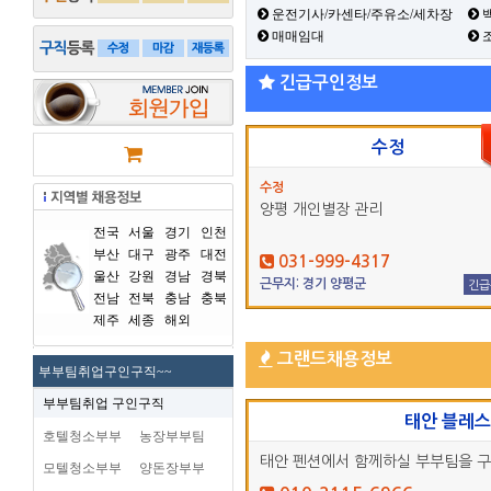
운전기사/카센타/주유소/세차장
백
매매임대
긴급구인정보
수정
수정
양평 개인별장 관리
전국
서울
경기
인천
부산
대구
광주
대전
031-999-4317
울산
강원
경남
경북
근무지: 경기 양평군
긴급
전남
전북
충남
충북
제주
세종
해외
그랜드채용정보
부부팀취업구인구직~~
부부팀취업 구인구직
태안 블레
호텔청소부부
농장부부팀
태안 펜션에서 함께하실 부부팀을 
모텔청소부부
양돈장부부