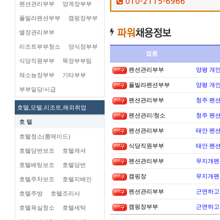
010-2115-6966
펜션관리부부
양계장부부
플빌라펜션부부
캠핑장부부
별장관리부부
리조트부부청소
양식장부부
업종
식당직원부부
목장부부팀
펜션관리부부
양평 개
채소농장부부
기타부부
플빌라펜션부부
양평 개
부부일당/시급
펜션관리부부
청주 펜션
호텔,모텔,리조트,해외취업
펜션관리/청소
청주 펜션
호 텔
펜션관리부부
태안 펜
호텔청소(룸메이드)
식당직원부부
태안 펜
호텔당번보조
호텔캐셔
펜션관리부부
무지개펜션
호텔베팅보조
호텔당번
캠핑장
무지개펜션
호텔주차보조
호텔지배인
펜션관리부부
근면하고 
호텔주방
호텔조리사
캠핑장부부
근면하고 
호텔욕실청소
호텔세탁