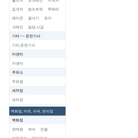
불도저
포크레인
지게차
집게차
덤프트럭
추레라
레미콘
굴삭기
로더
크레인
일당,시급
기타 ~~ 운전기사
기타,운전기사
카센타
카센타
주유소
주유원
세차장
세차장
백화점, 마트, 슈퍼, 편의점
백화점
편매원
캐셔
진열