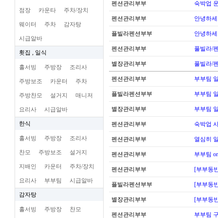
펜션관리부부
숙박업 운
점장
카운타
주차/장치
펜션관리부부
안녕하세
웨이터
주차
감자탕
플빌라펜션부부
안녕하세
시급알바
펜션관리부부
풀빌라/펜
횟집 , 일식
별장관리부부
풀빌라/펜
홀서빙
주방장
조리사
펜션관리부부
부부팀 일
주방보조
카운터
주차
플빌라펜션부부
부부팀 일
주방찬모
설거지
매니저
별장관리부부
부부팀 일
요리사
시급알바
한식
펜션관리부부
숙박업 
홀서빙
주방장
조리사
펜션관리부부
열심히 
찬모
주방보조
설거지
펜션관리부부
부부팀 o
지배인
카운터
주차/장치
펜션관리부부
[부부동반
요리사
부부팀
시급알바
플빌라펜션부부
[부부동반
감자탕
별장관리부부
[부부동반
홀서빙
주방장
찬모
펜션관리부부
부부팀 