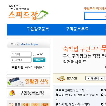
구인구직 직거래
구인광고등록
구직등록무료
저장
회원가입
|
아이디/비번찾기
부부팀취업구인구직~~
호
경비보안.미화.건물청소.주차.설
부
비
마사지, 매장.사우나,기타