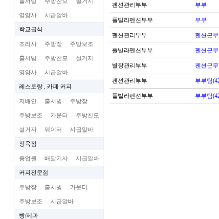
홀서빙
주방찬모
설거지
펜션관리부부
부부
영양사
시급알바
플빌라펜션부부
부부
학교급식
펜션관리부부
펜션근무
조리사
주방장
주방보조
플빌라펜션부부
펜션근무
홀서빙
주방찬모
설거지
별장관리부부
펜션근무
영양사
시급알바
펜션관리부부
부부팀(42
레스토랑 , 카페 커피
플빌라펜션부부
부부팀(42
지배인
홀서빙
주방장
주방보조
카운터
주방찬모
설거지
웨이터
시급알바
정육점
종업원
배달기사
시급알바
커피전문점
주방장
홀서빙
카운터
주방보조
시급알바
빵/제과