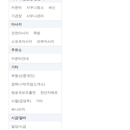
카운터
사우나청소
세신
기관장
사우나관리
마사지
건전마사지
족탕
스포츠마사지
피부마사지
주유소
카운터안내
기타
부동산(중개인)
잡메니저(직업소개소)
방송국보조출연
전단지배포
사찰(공양주)
기타
써니리치
시급/알바
일당/시급