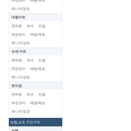
매장관리
배달/배송
매니저/점장
대형마트
판매원
캐셔
진열
매장관리
배달/배송
매니저/점장
슈펴.마트
판매원
캐셔
진열
매장관리
배달/배송
매니저/점장
편의점
판매원
캐셔
진열
매장관리
배달/배송
매니저/점장
보험,상조 구인구직
보험