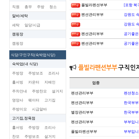
플빌라펜션부부
[포항 북
직원
총무
주방
청소
펜션관리부부
강원도 
알바/세탁
강원도 
세탁
일당/시급
펜션관리부부
공기좋은
캠핑장
캠핑장
펜션관리부부
공기좋은
식당/구인구직(숙박업식당)
숙박업(내 식당)
플빌라펜션부부
구직인
주방장
주방보조
조리사
홀서빙
카운터
지배인
업종
주차안내
주방찬모
설거지
펜션관리부부
펜션청소
영양사
웨이터
고기집
펜션관리부부
한국부부
주방이모
시급알바
별장관리부부
한국부부
고기집,정육점
펜션관리부부
부부입니
홀서빙
주방장
조리사
플빌라펜션부부
부부입니
찬모
주방보조
설거지