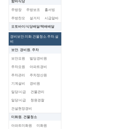
함바식당
주방장
주방보조
홀서빙
주방찬모
설거지
시급알바
오토바이/식당배달/택배배달
경비보안.미화.건물청소.주차.설
비
보안. 경비원. 주차
보안요원
빌딩경비원
주차요원
아파트경비
주차관리
주차정산원
기계설비
경비원
일당/시급
건물관리
일당/시급
청원경찰
건설현장경비
미화원. 건물청소
아파트미화원
미화원