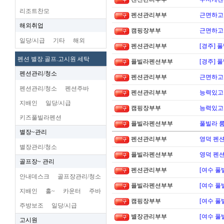
리조트찬모
펜션관리부부
근면하고 
해외취업
캠핑장부부
근면하고 
일당/시급
기타
해외
펜션관리부부
[경주] 
펜션 별장.골프.고시원 세탁
플빌라펜션부부
[경주] 
펜션관리/청소
펜션관리부부
근면하고
펜션관리/청소
펜션주바
펜션관리부부
능력있고 
지배인
일당/시급
캠핑장부부
능력있고 
키즈풀빌라펜션
플빌라펜션부부
풀빌라 
별장~관리
펜션관리부부
영덕 펜
별장관리/청소
플빌라펜션부부
영덕 펜
골프장~ 관리
펜션관리부부
[여수 풀
안내데스크
골프장관리/청소
플빌라펜션부부
[여수 풀
지배인
홀~
카운터
주바
캠핑장부부
[여수 풀
주방보조
일당/시급
별장관리부부
[여수 풀
고시원