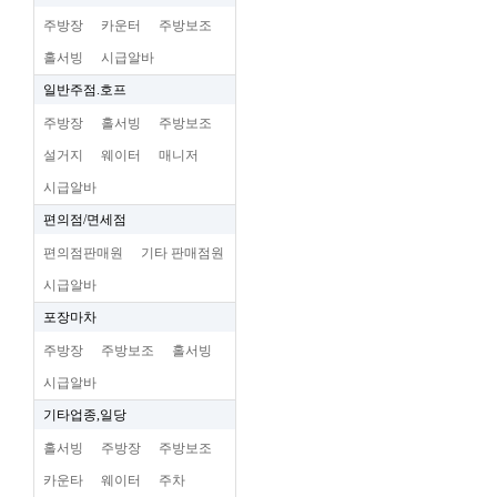
주방장
카운터
주방보조
홀서빙
시급알바
일반주점.호프
주방장
홀서빙
주방보조
설거지
웨이터
매니저
시급알바
편의점/면세점
편의점판매원
기타 판매점원
시급알바
포장마차
주방장
주방보조
홀서빙
시급알바
기타업종,일당
홀서빙
주방장
주방보조
카운타
웨이터
주차