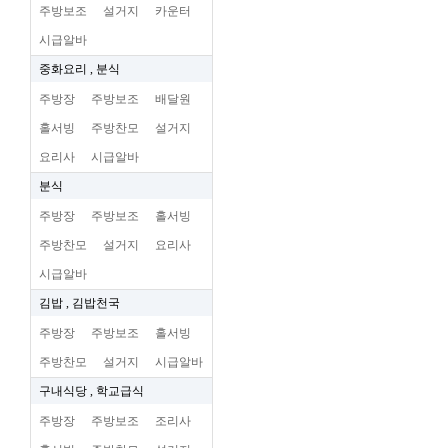
주방보조
설거지
카운터
시급알바
중화요리 , 분식
주방장
주방보조
배달원
홀서빙
주방찬모
설거지
요리사
시급알바
분식
주방장
주방보조
홀서빙
주방찬모
설거지
요리사
시급알바
김밥 , 김밥천국
주방장
주방보조
홀서빙
주방찬모
설거지
시급알바
구내식당 , 학교급식
주방장
주방보조
조리사