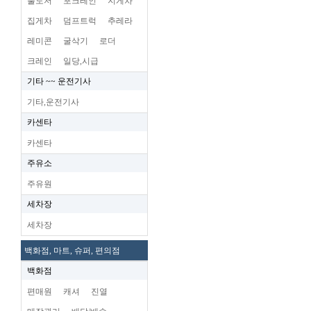
불도저
포크레인
지게차
집게차
덤프트럭
추레라
레미콘
굴삭기
로더
크레인
일당,시급
기타 ~~ 운전기사
기타,운전기사
카센타
카센타
주유소
주유원
세차장
세차장
백화점, 마트, 슈퍼, 편의점
백화점
편매원
캐셔
진열