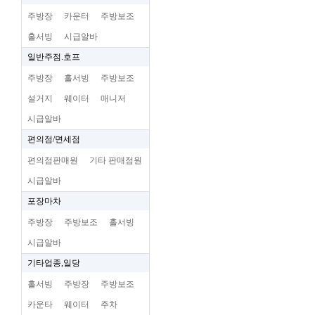
주방장
카운터
주방보조
홀서빙
시급알바
일반주점.호프
주방장
홀서빙
주방보조
설거지
웨이터
매니저
시급알바
편의점/면세점
편의점판매원
기타 판매점원
시급알바
포장마차
주방장
주방보조
홀서빙
시급알바
기타업종,일당
홀서빙
주방장
주방보조
카운타
웨이터
주차