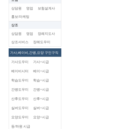
상담원
영업
보험설계사
홍보/마케팅
상조
상담원
영업
장례지도사
상조서비스
장례도우미
가사,베이비,간병,요양 구인구직
가사도우미
가사+시급
베이비시터
베이+시급
학습도우미
학습+시급
간병도우미
간병+시급
산후도우미
산후+시급
실버도우미
실버+시급
요양도우미
요양+시급
등/하원 시급