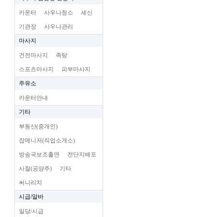
카운터
사우나청소
세신
기관장
사우나관리
마사지
건전마사지
족탕
스포츠마사지
피부마사지
주유소
카운터안내
기타
부동산(중개인)
잡메니저(직업소개소)
방송국보조출연
전단지배포
사찰(공양주)
기타
써니리치
시급/알바
일당/시급