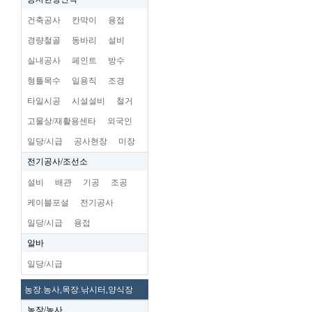
건축공사
칸막이
용접
경량철골
동바리
설비
실내공사
페인트
방수
형틀목수
일용직
조경
타일시공
시설설비
철거
고물상/재활용센타
외국인
일당/시급
공사현장
미장
전기공사/조선소
설비
배관
기공
조공
케이블포설
전기공사
일당/시급
용접
알바
일당/시급
농장.농사,목장.낚시터,양식장
농장/농사