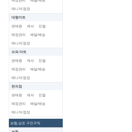
매장관리
배달/배송
매니저/점장
대형마트
판매원
캐셔
진열
매장관리
배달/배송
매니저/점장
슈펴.마트
판매원
캐셔
진열
매장관리
배달/배송
매니저/점장
편의점
판매원
캐셔
진열
매장관리
배달/배송
매니저/점장
보험,상조 구인구직
보험