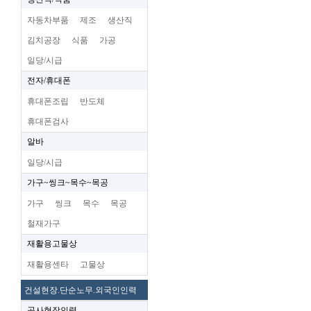
자동차부품
제조
생산직
김치공장
식품
가공
일당/시급
전자/휴대폰
휴대폰조립
반도체
휴대폰검사
알바
일당/시급
가구~씽크~목수~목공
가구
씽크
목수
목공
철재가구
재활용고물상
재활용센타
고물상
건설현장.단순노무.외국인인력
공사현장인력