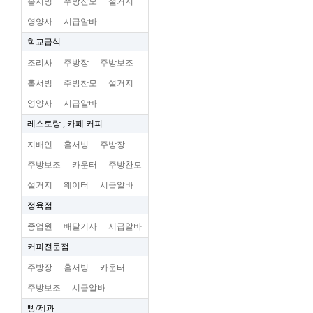
홀서빙
주방찬모
설거지
영양사
시급알바
학교급식
조리사
주방장
주방보조
홀서빙
주방찬모
설거지
영양사
시급알바
레스토랑 , 카페 커피
지배인
홀서빙
주방장
주방보조
카운터
주방찬모
설거지
웨이터
시급알바
정육점
종업원
배달기사
시급알바
커피전문점
주방장
홀서빙
카운터
주방보조
시급알바
빵/제과