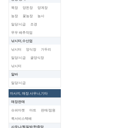
목장
양돈장
양계장
농장
꽃농장
농사
일당/시급
조경
무우 배추작업
낚시터,수산업
낚시터
양식장
가두리
일당/시급
굴양식장
낚시터
알바
일당/시급
마사지, 매장.사우나,기타
매장판매
슈퍼마켓
마트
판매/점원
퀵서비스택배
사우나/찜질방/한증막