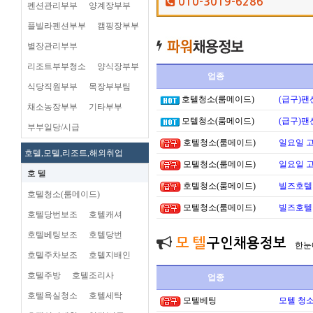
010-3019-6286
펜션관리부부
양계장부부
플빌라펜션부부
캠핑장부부
별장관리부부
리조트부부청소
양식장부부
업종
식당직원부부
목장부부팀
호텔청소(룸메이드)
(급구)팬
채소농장부부
기타부부
모텔청소(룸메이드)
(급구)팬
부부일당/시급
호텔청소(룸메이드)
일요일 
호텔,모텔,리조트,해외취업
모텔청소(룸메이드)
일요일 
호 텔
호텔청소(룸메이드)
빌즈호텔
호텔청소(룸메이드)
모텔청소(룸메이드)
빌즈호텔
호텔당번보조
호텔캐셔
호텔베팅보조
호텔당번
모 텔
구인채용정보
한눈
호텔주차보조
호텔지배인
호텔주방
호텔조리사
업종
호텔욕실청소
호텔세탁
모텔베팅
모텔 청소