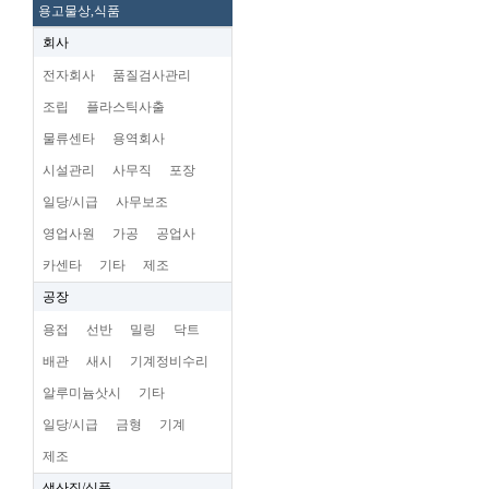
용고물상,식품
회사
전자회사
품질검사관리
조립
플라스틱사출
물류센타
용역회사
시설관리
사무직
포장
일당/시급
사무보조
영업사원
가공
공업사
카센타
기타
제조
공장
용접
선반
밀링
닥트
배관
새시
기계정비수리
알루미늄삿시
기타
일당/시급
금형
기계
제조
생산직/식품