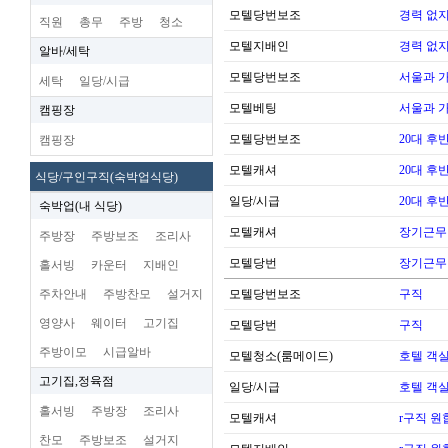
모텔당번보조
경력 없지
직원
총무
주방
청소
모텔지배인
경력 없지
알바/세탁
모텔당번보조
서울과 
세탁
일당/시급
모텔베팅
서울과 
캠핑장
모텔당번보조
20대 후
캠핑장
모텔캐셔
20대 후
식당/구인구직(숙박업식당)
일당/시급
20대 후
숙박업(내 식당)
모텔캐셔
장기근무
주방장
주방보조
조리사
모텔당번
장기근무
홀서빙
카운터
지배인
주차안내
주방찬모
설거지
모텔당번보조
구직
영양사
웨이터
고기집
모텔당번
구직
주방이모
시급알바
모텔청소(룸메이드)
호텔 객실
고기집,정육점
일당/시급
호텔 객실
홀서빙
주방장
조리사
모텔캐셔
r구직 
찬모
주방보조
설거지