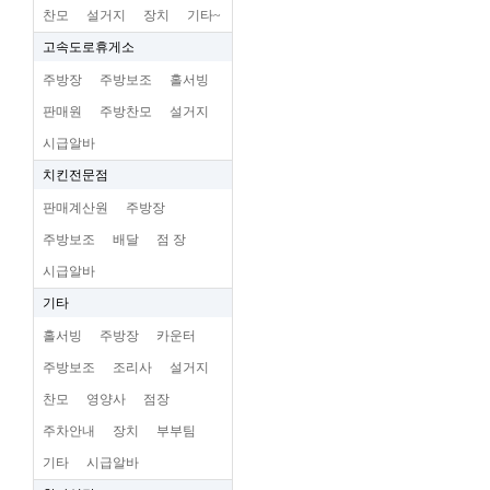
찬모
설거지
장치
기타~
고속도로휴게소
주방장
주방보조
홀서빙
판매원
주방찬모
설거지
시급알바
치킨전문점
판매계산원
주방장
주방보조
배달
점 장
시급알바
기타
홀서빙
주방장
카운터
주방보조
조리사
설거지
찬모
영양사
점장
주차안내
장치
부부팀
기타
시급알바