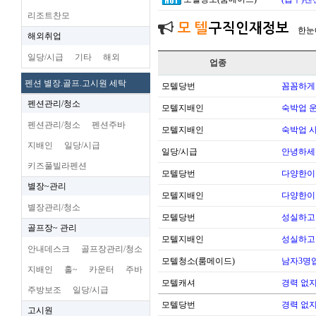
리조트찬모
모 텔
구직인재정보
한눈
해외취업
일당/시급
기타
해외
업종
펜션 별장.골프.고시원 세탁
모텔당번
꼼꼼하게
펜션관리/청소
모텔지배인
숙박업 운
펜션관리/청소
펜션주바
모텔지배인
숙박업 
지배인
일당/시급
일당/시급
안녕하세
키즈풀빌라펜션
모텔당번
다양한이
별장~관리
모텔지배인
다양한이
별장관리/청소
모텔당번
성실하고
골프장~ 관리
모텔지배인
성실하고
안내데스크
골프장관리/청소
모텔청소(룸메이드)
남자3명
지배인
홀~
카운터
주바
모텔캐셔
경력 없지
주방보조
일당/시급
모텔당번
경력 없지
고시원