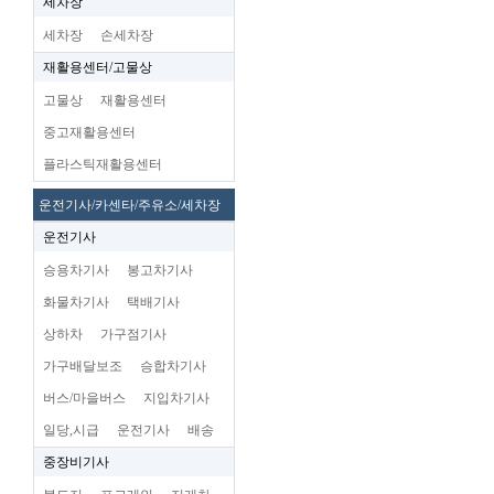
세차장
세차장
손세차장
재활용센터/고물상
고물상
재활용센터
중고재활용센터
플라스틱재활용센터
운전기사/카센타/주유소/세차장
운전기사
승용차기사
봉고차기사
화물차기사
택배기사
상하차
가구점기사
가구배달보조
승합차기사
버스/마을버스
지입차기사
일당,시급
운전기사
배송
중장비기사