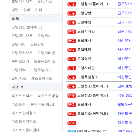
호텔식기세척
일당/시급
모텔청소(룸메이드)
급구8/1
벨맨
알바
기타
모텔당번
급구8/1
모 텔
모텔베팅
급구8/1
모텔청소(룸메이드)
모텔지배인
급구8/1
모텔당번보조
모텔캐셔
모텔캐셔
서산무인텔
모텔베팅
모텔당번
모텔베팅
서산무인텔
모텔주차보조
모텔지배인
모텔당번
서산무인텔
숙박업조리
모텔욕실청소
모텔지배인
서산무인텔
모텔세탁
모텔주방이모
모텔욕실청소
서산무인텔
일당/시급
게스트하우스
모텔청소(룸메이드)
김해 호
리 조 트
모텔청소(룸메이드)
객실 청소
리조트조리사
리조트주방장
리조트주
룸메이드(청소)
모텔캐셔
모텔&목
리조트관리청소
모텔청소(룸메이드)
강원도 
리조트관리청소
강원도 
리조트카운터안내
모텔청소(룸메이드)
(급구)팬