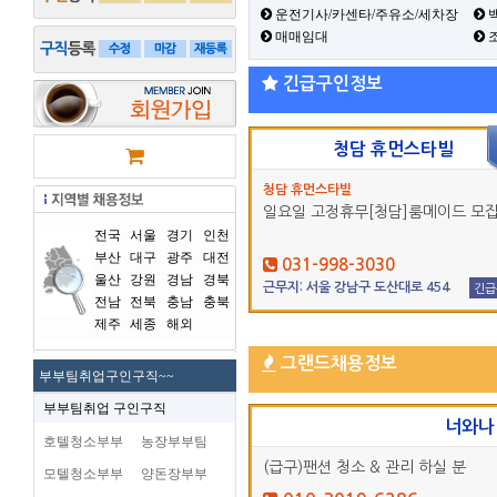
운전기사/카센타/주유소/세차장
백
매매임대
긴급구인정보
청담 휴먼스타빌
청담 휴먼스타빌
일요일 고정휴무[청담]룸메이드 모
전국
서울
경기
인천
부산
대구
광주
대전
031-998-3030
울산
강원
경남
경북
근무지: 서울 강남구 도산대로 454
긴급
전남
전북
충남
충북
제주
세종
해외
그랜드채용정보
부부팀취업구인구직~~
부부팀취업 구인구직
너와나
호텔청소부부
농장부부팀
(급구)팬션 청소 & 관리 하실 분
모텔청소부부
양돈장부부