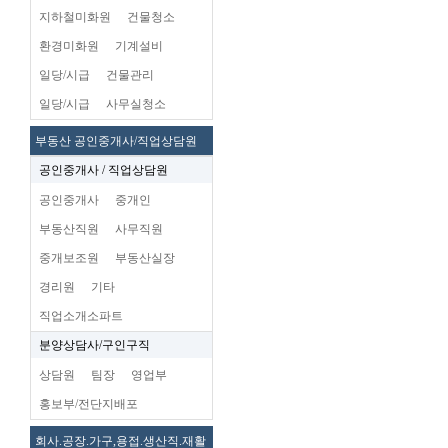
지하철미화원
건물청소
환경미화원
기계설비
일당/시급
건물관리
일당/시급
사무실청소
부동산 공인중개사/직업상담원
공인중개사 / 직업상담원
공인중개사
중개인
부동산직원
사무직원
중개보조원
부동산실장
경리원
기타
직업소개소파트
분양상담사/구인구직
상담원
팀장
영업부
홍보부/전단지배포
회사.공장.가구,용접.생산직.재활