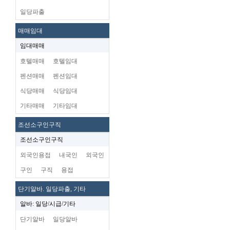
일당파출
매매임대
임대매매
호텔매매
호텔임대
펜션매매
펜션임대
식당매매
식당임대
기타매매
기타임대
조선소구인구직
조선소구인구직
외국인용접
내국인
외국인
구인
구직
용접
단기알바. 일당파출, 기타
알바: 일당/시급/기타
단기알바
일당알바