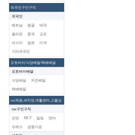
외국인구인구직
외국인
베트남
몽골
태국
필리핀
중국
교포
러시아
일본
미국
기타외국인
오토바이/식당배달/택배배달
오토바이배달
식당배달
치킨배달
택배배달
cnc체용,세차장,재활센터,고물상
cnc구인구직
MCT
선반
밀링
연마
프레스
금형가공