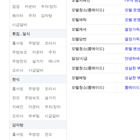
모텔지배인
r구직 
점장
카운타
주차/장치
모텔청소(룸메이드)
모텔 운영 
웨이터
주차
감자탕
모텔세탁
모텔 운영 
시급알바
모텔캐셔
열정가득
횟집 , 일식
모텔당번
열정가득
홀서빙
주방장
조리사
모텔청소(룸메이드)
호텔 펜션
주방보조
카운터
주차
일당/시급
안녕하세
주방찬모
설거지
매니저
모텔청소(룸메이드)
성실한 
요리사
시급알바
모텔베팅
성실한 
한식
모텔청소(룸메이드)
룸메이드
홀서빙
주방장
조리사
찬모
주방보조
설거지
지배인
카운터
주차/장치
요리사
부부팀
시급알바
감자탕
홀서빙
주방장
찬모