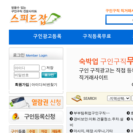
구인구직 직거래
구인광고등록
구직등록무료
저장
회원가입
|
아이디/비번찾기
부부팀취업구인구직~~
호
경비보안.미화.건물청소.주차.설
부
비
마사지, 매장.사우나,기타