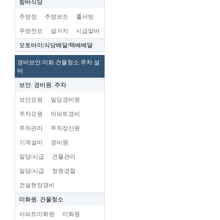
함바식당
주방장
주방보조
홀서빙
주방찬모
설거지
시급알바
오토바이/식당배달/택배배달
경비보안.미화.건물청소.주차.설
비
보안. 경비원. 주차
보안요원
빌딩경비원
주차요원
아파트경비
주차관리
주차정산원
기계설비
경비원
일당/시급
건물관리
일당/시급
청원경찰
건설현장경비
미화원. 건물청소
아파트미화원
미화원