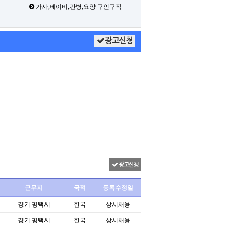
가사,베이비,간병,요양 구인구직
광고신청
광고신청
근무지
국적
등록수정일
경기 평택시
한국
상시채용
경기 평택시
한국
상시채용