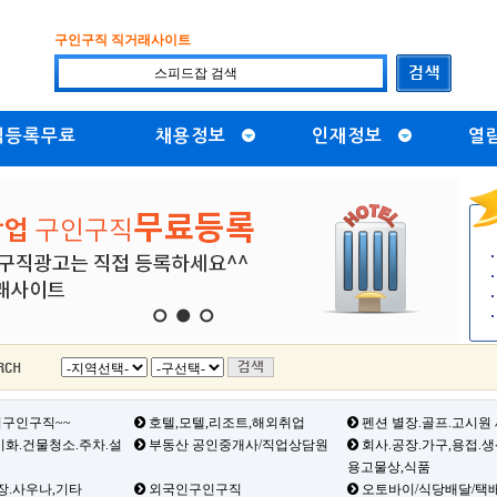
구인구직 직거래사이트
직등록무료
채용정보
인재정보
열
1
2
3
구인구직~~
호텔,모텔,리조트,해외취업
펜션 별장.골프.고시원
화.건물청소.주차.설
부동산 공인중개사/직업상담원
회사.공장.가구,용접.
용고물상,식품
장.사우나,기타
외국인구인구직
오토바이/식당배달/택