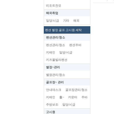
리조트찬모
해외취업
일당/시급
기타
해외
펜션 별장.골프.고시원 세탁
펜션관리/청소
펜션관리/청소
펜션주바
지배인
일당/시급
키즈풀빌라펜션
별장~관리
별장관리/청소
골프장~ 관리
안내데스크
골프장관리/청소
지배인
홀~
카운터
주바
주방보조
일당/시급
고시원