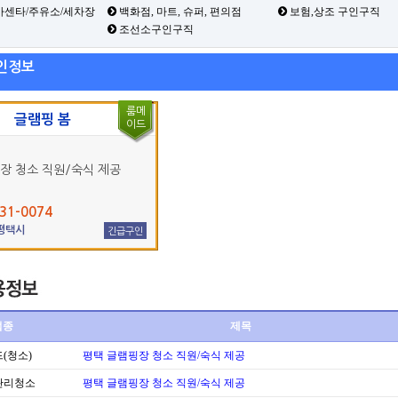
카센타/주유소/세차장
백화점, 마트, 슈퍼, 편의점
보험,상조 구인구직
조선소구인구직
인정보
룸메
글램핑 봄
이드
장 청소 직원/숙식 제공
31-0074
 평택시
긴급구인
업종
제목
(청소)
평택 글램핑장 청소 직원/숙식 제공
관리청소
평택 글램핑장 청소 직원/숙식 제공