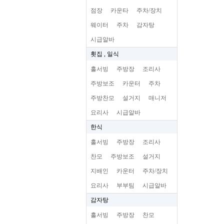
점장
카운타
주차/장치
웨이터
주차
감자탕
시급알바
횟집 , 일식
홀서빙
주방장
조리사
주방보조
카운터
주차
주방찬모
설거지
매니저
요리사
시급알바
한식
홀서빙
주방장
조리사
찬모
주방보조
설거지
지배인
카운터
주차/장치
요리사
부부팀
시급알바
감자탕
홀서빙
주방장
찬모