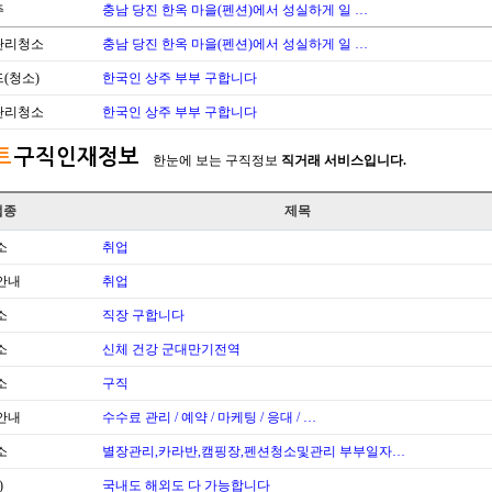
주
충남 당진 한옥 마을(펜션)에서 성실하게 일 …
관리청소
충남 당진 한옥 마을(펜션)에서 성실하게 일 …
(청소)
한국인 상주 부부 구합니다
관리청소
한국인 상주 부부 구합니다
트
구직인재정보
한눈에 보는 구직정보
직거래 서비스입니다.
업종
제목
소
취업
안내
취업
소
직장 구합니다
소
신체 건강 군대만기전역
소
구직
안내
수수료 관리 / 예약 / 마케팅 / 응대 / …
소
별장관리,카라반,캠핑장,펜션청소및관리 부부일자…
)
국내도 해외도 다 가능합니다