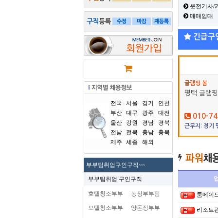
운전기사/
매매임대
긴급구
글램핑 봄
평택 글램핑
전국
서울
경기
인천
부산
대구
광주
대전
010-74
울산
강원
경남
경북
근무지: 경기
전남
전북
충남
충북
제주
세종
해외
부부팀취업구인구직~~
부부팀취업 구인구직
호텔청소부부
농장부부팀
룸메이드
모텔청소부부
양돈장부부
리조트