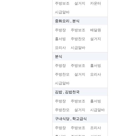
주방보조
설거지
카운터
시급알바
중화요리 , 분식
주방장
주방보조
배달원
홀서빙
주방찬모
설거지
요리사
시급알바
분식
주방장
주방보조
홀서빙
주방찬모
설거지
요리사
시급알바
김밥 , 김밥천국
주방장
주방보조
홀서빙
주방찬모
설거지
시급알바
구내식당 , 학교급식
주방장
주방보조
조리사