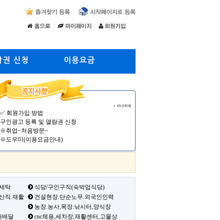
람권 신청
이용요금
✅ 회원가입 방법
구인광고 등록 및 열람권 신청
※취업~처음방문~
※도우미(이용요금안내)
 세탁
식당/구인구직(숙박업식당)
생산직.재활
건설현장.단순노무.외국인인력
농장.농사,목장.낚시터,양식장
배배달
cnc체용,세차장,재활센터,고물상