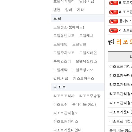
호텔식기세척
일당/시급
리조트
벨맨
알바
기타
리조트
모 텔
룸메이드
모텔청소(룸메이드)
리조트
모텔당번보조
모텔캐셔
리 조 
모텔베팅
모텔당번
모텔주차보조
모텔지배인
숙박업조리
모텔욕실청소
리조트관리청
모텔세탁
모텔주방이모
리조트카운터
일당/시급
게스트하우스
리조트관리청
리 조 트
리조트관리청
리조트조리사
리조트주방장
리조트관리청
리조트주
룸메이드(청소)
리조트카운터
리조트관리청소
리조트관리청
리조트관리청소
리조트카운터안내
룸메이드(청소