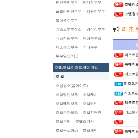
펜션관리부부
양계장부부
호텔청
플빌라펜션부부
캠핑장부부
모텔청
별장관리부부
리 조 
리조트부부청소
양식장부부
식당직원부부
목장부부팀
채소농장부부
기타부부
리조트
부부일당/시급
룸메이드
호텔,모텔,리조트,해외취업
리조트
호 텔
리조트
호텔청소(룸메이드)
리조트
호텔당번보조
호텔캐셔
리조트
호텔베팅보조
호텔당번
리조트
호텔주차보조
호텔지배인
호텔주방
호텔조리사
호텔욕실청소
호텔세탁
룸메이드