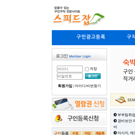
구인광고등록
구
저장
회원가입
|
아이디/비번찾기
부부팀취업
경비보안.미
비
마사지, 매