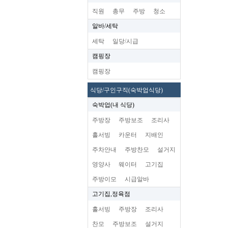
직원
총무
주방
청소
알바/세탁
세탁
일당/시급
캠핑장
캠핑장
식당/구인구직(숙박업식당)
숙박업(내 식당)
주방장
주방보조
조리사
홀서빙
카운터
지배인
주차안내
주방찬모
설거지
영양사
웨이터
고기집
주방이모
시급알바
고기집,정육점
홀서빙
주방장
조리사
찬모
주방보조
설거지