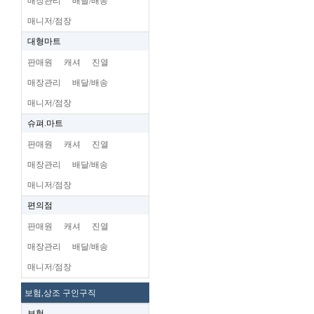
매장관리
배달/배송
매니저/점장
대형마트
판매원
캐셔
진열
매장관리
배달/배송
매니저/점장
슈펴.마트
판매원
캐셔
진열
매장관리
배달/배송
매니저/점장
편의점
판매원
캐셔
진열
매장관리
배달/배송
매니저/점장
보험,상조 구인구직
보험