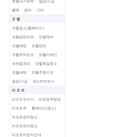
호텔식기세척
일당/시급
벨맨
알바
기타
모 텔
모텔청소(룸메이드)
모텔당번보조
모텔캐셔
모텔베팅
모텔당번
모텔주차보조
모텔지배인
숙박업조리
모텔욕실청소
모텔세탁
모텔주방이모
일당/시급
게스트하우스
리 조 트
리조트조리사
리조트주방장
리조트주
룸메이드(청소)
리조트관리청소
리조트관리청소
리조트카운터안내