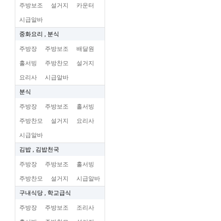
주방보조
설거지
카운터
시급알바
중화요리 , 분식
주방장
주방보조
배달원
홀서빙
주방찬모
설거지
요리사
시급알바
분식
주방장
주방보조
홀서빙
주방찬모
설거지
요리사
시급알바
김밥 , 김밥천국
주방장
주방보조
홀서빙
주방찬모
설거지
시급알바
구내식당 , 학교급식
주방장
주방보조
조리사