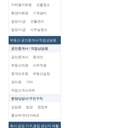
지하철미화원
건물청소
환경미화원
기계설비
일당/시급
건물관리
일당/시급
사무실청소
부동산 공인중개사/직업상담원
공인중개사 / 직업상담원
공인중개사
중개인
부동산직원
사무직원
중개보조원
부동산실장
경리원
기타
직업소개소파트
분양상담사/구인구직
상담원
팀장
영업부
홍보부/전단지배포
회사.공장.가구,용접.생산직.재활