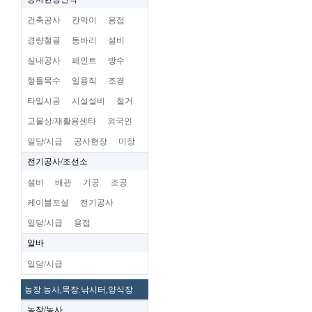
건축공사
칸막이
용접
경량철골
동바리
설비
실내공사
페인트
방수
형틀목수
일용직
조경
타일시공
시설설비
철거
고물상/재활용센타
외국인
일당/시급
공사현장
미장
전기공사/조선소
설비
배관
기공
조공
케이블포설
전기공사
일당/시급
용접
알바
일당/시급
농장.농사,목장.낚시터,양식장
농장/농사