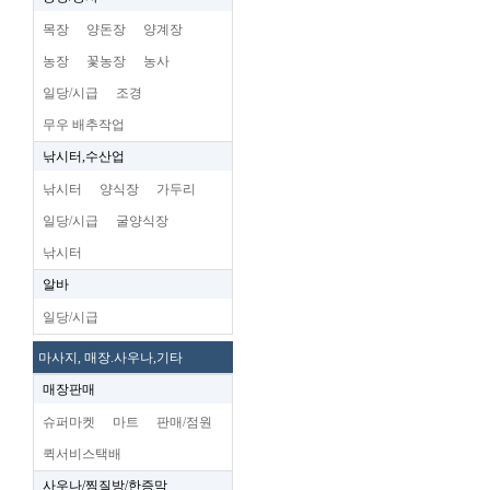
목장
양돈장
양계장
농장
꽃농장
농사
일당/시급
조경
무우 배추작업
낚시터,수산업
낚시터
양식장
가두리
일당/시급
굴양식장
낚시터
알바
일당/시급
마사지, 매장.사우나,기타
매장판매
슈퍼마켓
마트
판매/점원
퀵서비스택배
사우나/찜질방/한증막