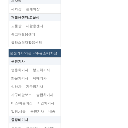
세차장
세차장
손세차장
재활용센터/고물상
고물상
재활용센터
중고재활용센터
플라스틱재활용센터
운전기사/카센타/주유소/세차장
운전기사
승용차기사
봉고차기사
화물차기사
택배기사
상하차
가구점기사
가구배달보조
승합차기사
버스/마을버스
지입차기사
일당,시급
운전기사
배송
중장비기사