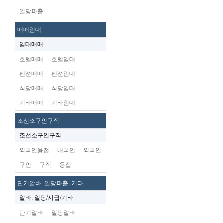
일당파출
매매임대
임대매매
호텔매매
호텔임대
펜션매매
펜션임대
식당매매
식당임대
기타매매
기타임대
조선소구인구직
조선소구인구직
외국인용접
내국인
외국인
구인
구직
용접
단기알바. 일당파출, 기타
알바: 일당/시급/기타
단기알바
일당알바