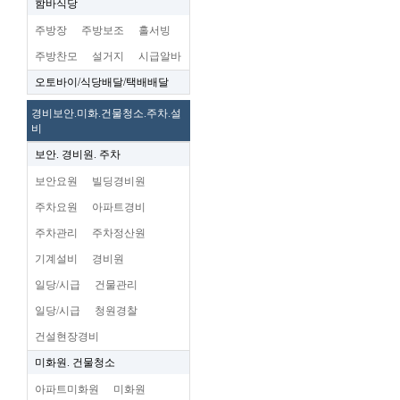
함바식당
주방장
주방보조
홀서빙
주방찬모
설거지
시급알바
오토바이/식당배달/택배배달
경비보안.미화.건물청소.주차.설
비
보안. 경비원. 주차
보안요원
빌딩경비원
주차요원
아파트경비
주차관리
주차정산원
기계설비
경비원
일당/시급
건물관리
일당/시급
청원경찰
건설현장경비
미화원. 건물청소
아파트미화원
미화원