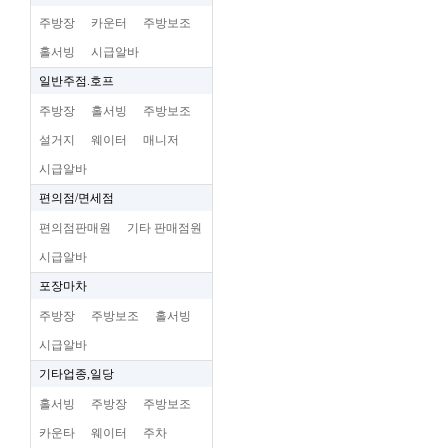
주방장
카운터
주방보조
홀서빙
시급알바
일반주점.호프
주방장
홀서빙
주방보조
설거지
웨이터
매니저
시급알바
편의점/면세점
편의점판매원
기타 판매점원
시급알바
포장마차
주방장
주방보조
홀서빙
시급알바
기타업종,일당
홀서빙
주방장
주방보조
카운타
웨이터
주차