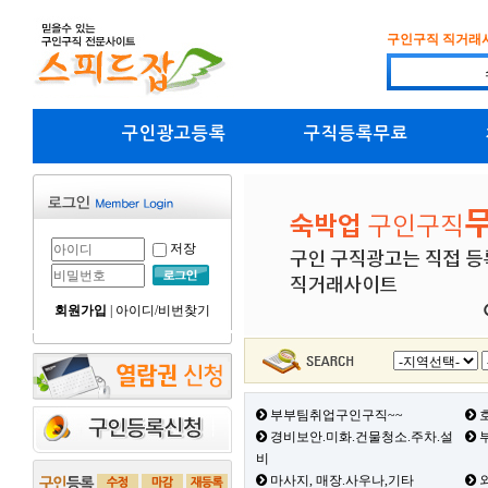
구인구직 직거래
구인광고등록
구직등록무료
저장
회원가입
|
아이디/비번찾기
부부팀취업구인구직~~
호
경비보안.미화.건물청소.주차.설
부
비
마사지, 매장.사우나,기타