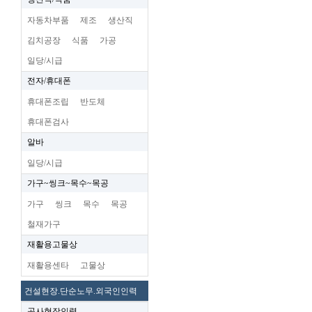
자동차부품
제조
생산직
김치공장
식품
가공
일당/시급
전자/휴대폰
휴대폰조립
반도체
휴대폰검사
알바
일당/시급
가구~씽크~목수~목공
가구
씽크
목수
목공
철재가구
재활용고물상
재활용센타
고물상
건설현장.단순노무.외국인인력
공사현장인력