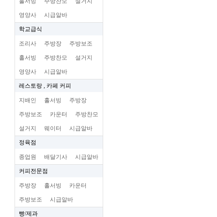
홀서빙
주방찬모
설거지
영양사
시급알바
학교급식
조리사
주방장
주방보조
홀서빙
주방찬모
설거지
영양사
시급알바
레스토랑 , 카페 커피
지배인
홀서빙
주방장
주방보조
카운터
주방찬모
설거지
웨이터
시급알바
정육점
종업원
배달기사
시급알바
커피전문점
주방장
홀서빙
카운터
주방보조
시급알바
빵/제과