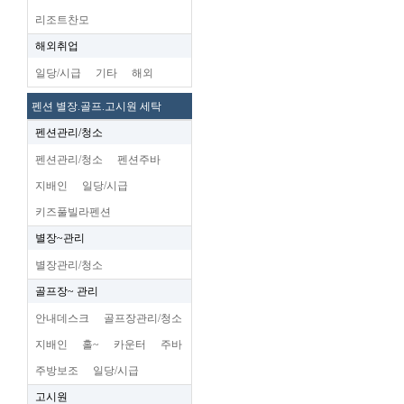
리조트찬모
해외취업
일당/시급
기타
해외
펜션 별장.골프.고시원 세탁
펜션관리/청소
펜션관리/청소
펜션주바
지배인
일당/시급
키즈풀빌라펜션
별장~관리
별장관리/청소
골프장~ 관리
안내데스크
골프장관리/청소
지배인
홀~
카운터
주바
주방보조
일당/시급
고시원