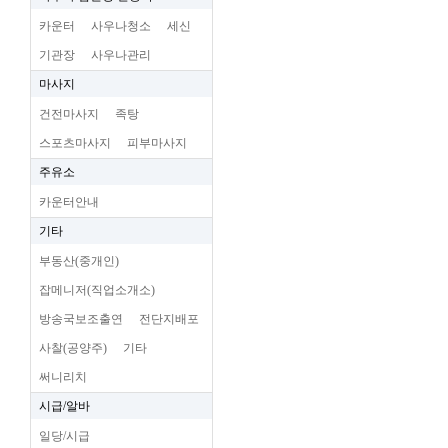
카운터
사우나청소
세신
기관장
사우나관리
마사지
건전마사지
족탕
스포츠마사지
피부마사지
주유소
카운터안내
기타
부동산(중개인)
잡메니저(직업소개소)
방송국보조출연
전단지배포
사찰(공양주)
기타
써니리치
시급/알바
일당/시급