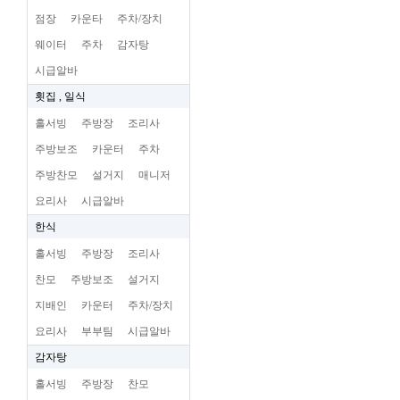
점장
카운타
주차/장치
웨이터
주차
감자탕
시급알바
횟집 , 일식
홀서빙
주방장
조리사
주방보조
카운터
주차
주방찬모
설거지
매니저
요리사
시급알바
한식
홀서빙
주방장
조리사
찬모
주방보조
설거지
지배인
카운터
주차/장치
요리사
부부팀
시급알바
감자탕
홀서빙
주방장
찬모