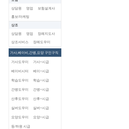
상담원
영업
보험설계사
홍보/마케팅
상조
상담원
영업
장례지도사
상조서비스
장례도우미
가사,베이비,간병,요양 구인구직
가사도우미
가사+시급
베이비시터
베이+시급
학습도우미
학습+시급
간병도우미
간병+시급
산후도우미
산후+시급
실버도우미
실버+시급
요양도우미
요양+시급
등/하원 시급