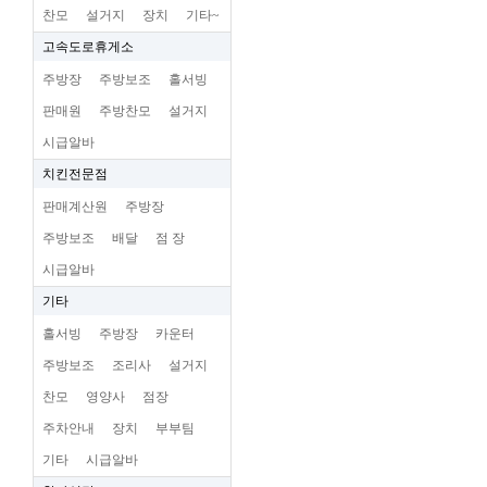
찬모
설거지
장치
기타~
고속도로휴게소
주방장
주방보조
홀서빙
판매원
주방찬모
설거지
시급알바
치킨전문점
판매계산원
주방장
주방보조
배달
점 장
시급알바
기타
홀서빙
주방장
카운터
주방보조
조리사
설거지
찬모
영양사
점장
주차안내
장치
부부팀
기타
시급알바