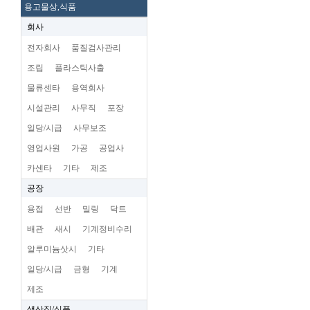
용고물상,식품
회사
전자회사
품질검사관리
조립
플라스틱사출
물류센타
용역회사
시설관리
사무직
포장
일당/시급
사무보조
영업사원
가공
공업사
카센타
기타
제조
공장
용접
선반
밀링
닥트
배관
새시
기계정비수리
알루미늄삿시
기타
일당/시급
금형
기계
제조
생산직/식품