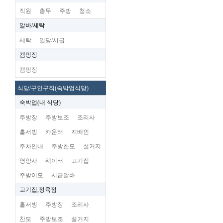
직원
총무
주방
청소
알바/세탁
세탁
일당/시급
캠핑장
캠핑장
식당/구인구직(숙박업식당)
숙박업(내 식당)
주방장
주방보조
조리사
홀서빙
카운터
지배인
주차안내
주방찬모
설거지
영양사
웨이터
고기집
주방이모
시급알바
고기집,정육점
홀서빙
주방장
조리사
찬모
주방보조
설거지