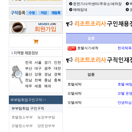
운전기사/카센타/주유소/세차장
백
매매임대
리조트조리사
구인채용
업종
호텔식기세척
한국체육
리조트조리사
구직인재
전국
서울
경기
인천
부산
대구
광주
대전
울산
강원
경남
경북
업종
전남
전북
충남
충북
호텔세탁
호텔 배팅
제주
세종
해외
모텔세탁
모텔 운영 
부부팀취업구인구직~~
모텔세탁
안녕하십
부부팀취업 구인구직
호텔청소부부
농장부부팀
모텔청소부부
양돈장부부