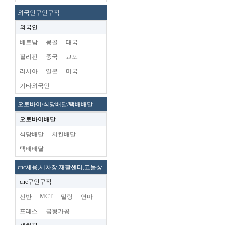
외국인구인구직
외국인
베트남
몽골
태국
필리핀
중국
교포
러시아
일본
미국
기타외국인
오토바이/식당배달/택배배달
오토바이배달
식당배달
치킨배달
택배배달
cnc체용,세차장,재활센터,고물상
cnc구인구직
MCT
선반
밀링
연마
프레스
금형가공