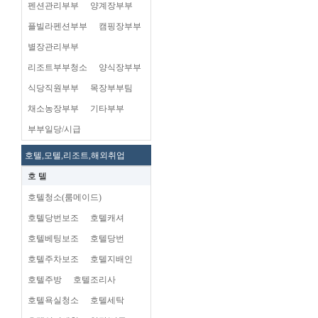
펜션관리부부
양계장부부
플빌라펜션부부
캠핑장부부
별장관리부부
리조트부부청소
양식장부부
식당직원부부
목장부부팀
채소농장부부
기타부부
부부일당/시급
호텔,모텔,리조트,해외취업
호 텔
호텔청소(룸메이드)
호텔당번보조
호텔캐셔
호텔베팅보조
호텔당번
호텔주차보조
호텔지배인
호텔주방
호텔조리사
호텔욕실청소
호텔세탁