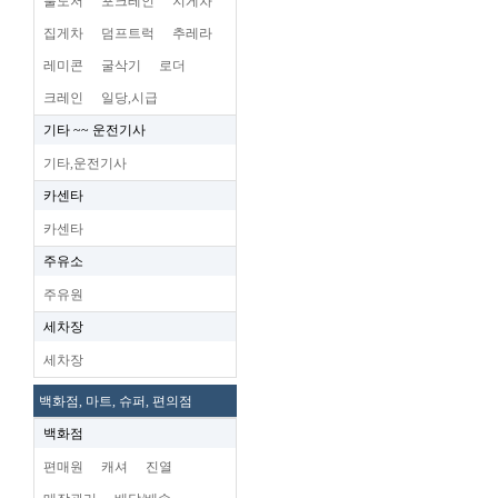
불도저
포크레인
지게차
집게차
덤프트럭
추레라
레미콘
굴삭기
로더
크레인
일당,시급
기타 ~~ 운전기사
기타,운전기사
카센타
카센타
주유소
주유원
세차장
세차장
백화점, 마트, 슈퍼, 편의점
백화점
편매원
캐셔
진열