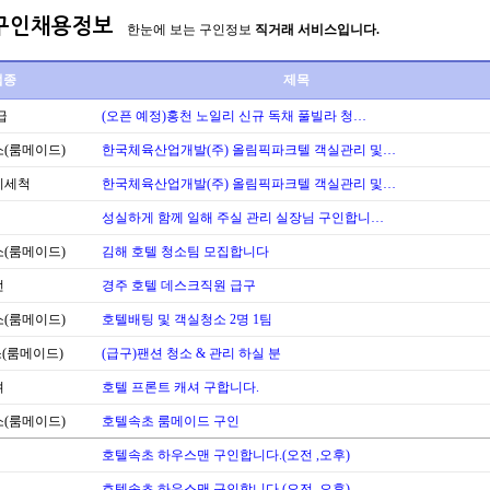
구인채용정보
한눈에 보는 구인정보
직거래 서비스입니다.
업종
제목
급
(오픈 예정)홍천 노일리 신규 독채 풀빌라 청…
(룸메이드)
한국체육산업개발(주) 올림픽파크텔 객실관리 및…
기세척
한국체육산업개발(주) 올림픽파크텔 객실관리 및…
성실하게 함께 일해 주실 관리 실장님 구인합니…
(룸메이드)
김해 호텔 청소팀 모집합니다
번
경주 호텔 데스크직원 급구
(룸메이드)
호텔배팅 및 객실청소 2명 1팀
(룸메이드)
(급구)팬션 청소 & 관리 하실 분
셔
호텔 프론트 캐셔 구합니다.
(룸메이드)
호텔속초 룸메이드 구인
호텔속초 하우스맨 구인합니다.(오전 ,오후)
호텔속초 하우스맨 구인합니다.(오전 ,오후)