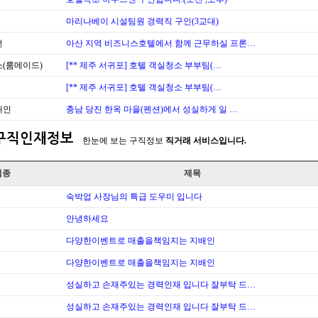
마리나베이 시설팀원 경력직 구인(3교대)
번
아산 지역 비즈니스호텔에서 함께 근무하실 프론…
(룸메이드)
[** 제주 서귀포] 호텔 객실청소 부부팀(…
[** 제주 서귀포] 호텔 객실청소 부부팀(…
배인
충남 당진 한옥 마을(펜션)에서 성실하게 일 …
구직인재정보
한눈에 보는 구직정보
직거래 서비스입니다.
업종
제목
숙박업 사장님의 특급 도우미 입니다
안녕하세요
다양한이벤트로 매출을책임지는 지배인
다양한이벤트로 매출을책임지는 지배인
성실하고 손재주있는 경력인재 입니다 잘부탁 드…
성실하고 손재주있는 경력인재 입니다 잘부탁 드…