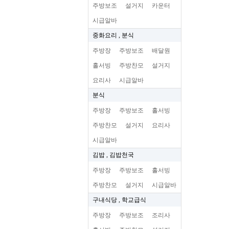
주방보조
설거지
카운터
시급알바
중화요리 , 분식
주방장
주방보조
배달원
홀서빙
주방찬모
설거지
요리사
시급알바
분식
주방장
주방보조
홀서빙
주방찬모
설거지
요리사
시급알바
김밥 , 김밥천국
주방장
주방보조
홀서빙
주방찬모
설거지
시급알바
구내식당 , 학교급식
주방장
주방보조
조리사