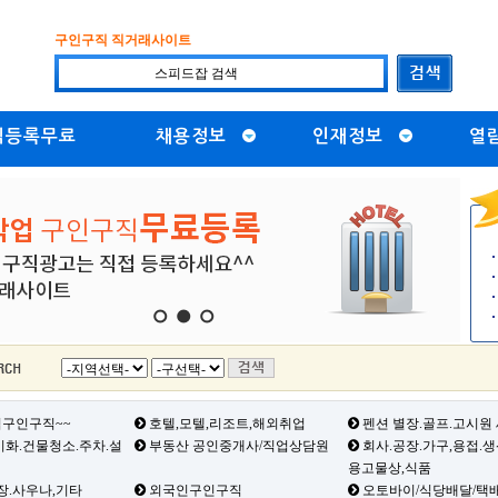
구인구직 직거래사이트
직등록무료
채용정보
인재정보
열
1
2
3
구인구직~~
호텔,모텔,리조트,해외취업
펜션 별장.골프.고시원
화.건물청소.주차.설
부동산 공인중개사/직업상담원
회사.공장.가구,용접.
용고물상,식품
장.사우나,기타
외국인구인구직
오토바이/식당배달/택