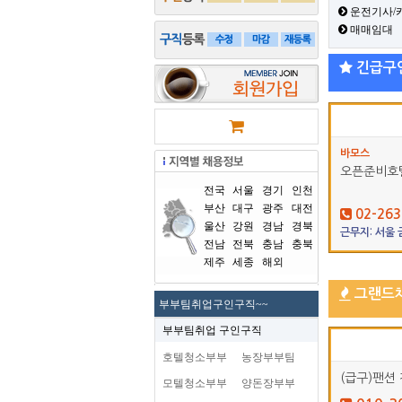
운전기사/
매매임대
긴급구
바모스
오픈준비호
전국
서울
경기
인천
부산
대구
광주
대전
02-263
울산
강원
경남
경북
근무지: 서울
전남
전북
충남
충북
제주
세종
해외
그랜드
부부팀취업구인구직~~
부부팀취업 구인구직
호텔청소부부
농장부부팀
(급구)팬션 
모텔청소부부
양돈장부부