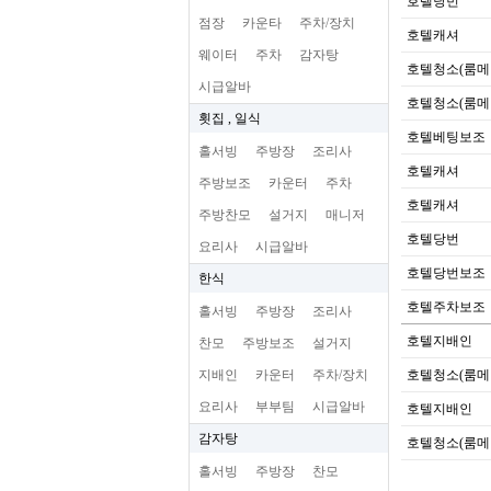
호텔당번
점장
카운타
주차/장치
호텔캐셔
웨이터
주차
감자탕
호텔청소(룸메
시급알바
호텔청소(룸메
횟집 , 일식
호텔베팅보조
홀서빙
주방장
조리사
호텔캐셔
주방보조
카운터
주차
호텔캐셔
주방찬모
설거지
매니저
호텔당번
요리사
시급알바
호텔당번보조
한식
호텔주차보조
홀서빙
주방장
조리사
호텔지배인
찬모
주방보조
설거지
지배인
카운터
주차/장치
호텔청소(룸메
요리사
부부팀
시급알바
호텔지배인
감자탕
호텔청소(룸메
홀서빙
주방장
찬모