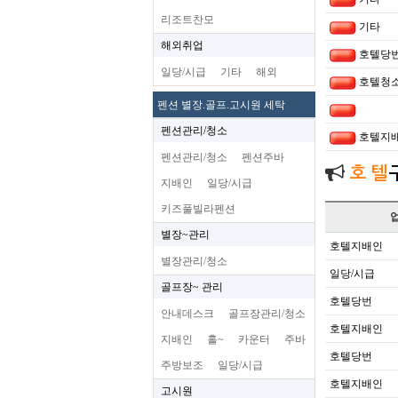
리조트찬모
기타
해외취업
호텔당
일당/시급
기타
해외
호텔청소
펜션 별장.골프.고시원 세탁
펜션관리/청소
호텔지
펜션관리/청소
펜션주바
호 텔
지배인
일당/시급
키즈풀빌라펜션
별장~관리
호텔지배인
별장관리/청소
일당/시급
골프장~ 관리
호텔당번
안내데스크
골프장관리/청소
호텔지배인
지배인
홀~
카운터
주바
호텔당번
주방보조
일당/시급
호텔지배인
고시원