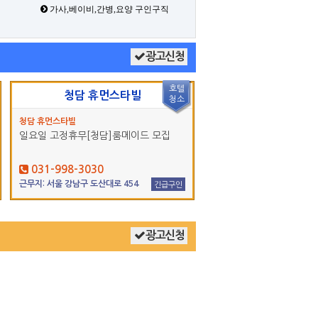
가사,베이비,간병,요양 구인구직
광고신청
호텔
청담 휴먼스타빌
청소
청담 휴먼스타빌
일요일 고정휴무[청담]룸메이드 모집
031-998-3030
근무지: 서울 강남구 도산대로 454
긴급구인
광고신청