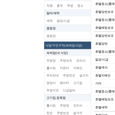
호텔청소(룸메
직원
총무
주방
청소
호텔당번보조
알바/세탁
호텔청소(룸메
세탁
일당/시급
호텔베팅보조
캠핑장
호텔당번보조
캠핑장
호텔당번
식당/구인구직(숙박업식당)
호텔청소(룸메
숙박업(내 식당)
일당/시급
주방장
주방보조
조리사
호텔캐셔
홀서빙
카운터
지배인
주차안내
주방찬모
설거지
호텔지배인
영양사
웨이터
고기집
기타
주방이모
시급알바
호텔청소(룸메
고기집,정육점
호텔베팅보조
홀서빙
주방장
조리사
호텔세탁
찬모
주방보조
설거지