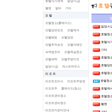
호텔식기세척
일당/시급
호 텔
벨맨
알바
기타
모 텔
모텔청소(룸메이드)
일당/시
모텔당번보조
모텔캐셔
호텔청소
모텔베팅
모텔당번
호텔식
모텔주차보조
모텔지배인
기타
숙박업조리
모텔욕실청소
호텔청소
모텔세탁
모텔주방이모
호텔당
일당/시급
게스트하우스
호텔청소
리 조 트
호텔청소
리조트조리사
리조트주방장
리조트주
룸메이드(청소)
호텔캐
리조트관리청소
호텔청소
리조트관리청소
벨맨
리조트카운터안내
기타