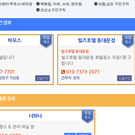
카센타/주유소/세차장
백화점, 마트, 슈퍼, 편의점
보험,상조 구인구직
조선소구인구직
인정보
호텔
호텔
바모스
빌즈호텔 동대문점
캐셔
청소
빌즈호텔 동대문점
텔입니다
빌즈호텔 동대문점 호텔청소 직원1명 구
합니다
7-7701
010-7373-2071
 금천구 가산동
근무지: 전국
긴급구인
긴급구인
채용정보
호텔
너와나
청소
청소 & 관리 하실 분