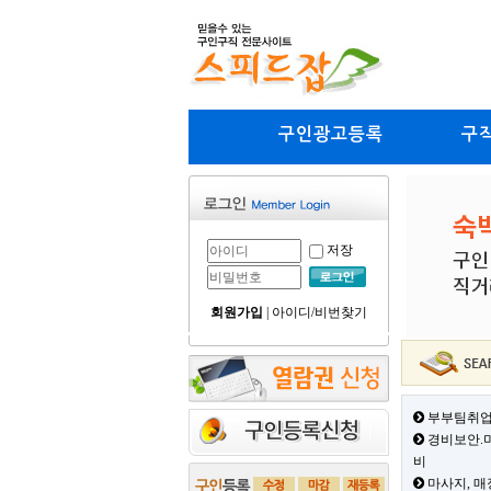
구인광고등록
구
저장
회원가입
|
아이디/비번찾기
부부팀취업
경비보안.미
비
마사지, 매