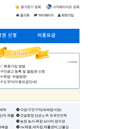
람권 신청
이용요금
✅ 회원가입 방법
구인광고 등록 및 열람권 신청
※취업~처음방문~
※도우미(이용요금안내)
 세탁
식당/구인구직(숙박업식당)
생산직.재활
건설현장.단순노무.외국인인력
농장.농사,목장.낚시터,양식장
배배달
cnc체용,세차장,재활센터,고물상