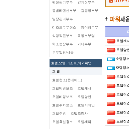
010-3
펜션관리부부
양계장부부
플빌라펜션부부
캠핑장부부
별장관리부부
리조트부부청소
양식장부부
식당직원부부
목장부부팀
호텔캐
채소농장부부
기타부부
호텔당
부부일당/시급
호텔청소
호텔,모텔,리조트,해외취업
모텔청소
호 텔
호텔청
호텔청소(룸메이드)
모텔청
호텔당번보조
호텔캐셔
호텔청소
호텔베팅보조
호텔당번
모텔청소
호텔주차보조
호텔지배인
호텔청소
호텔주방
호텔조리사
모텔청소
호텔욕실청소
호텔세탁