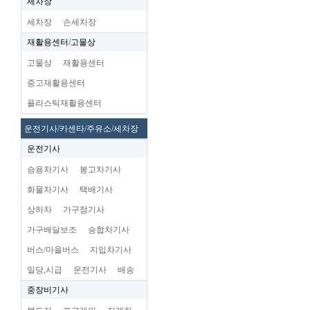
세차장
세차장
손세차장
재활용센터/고물상
고물상
재활용센터
중고재활용센터
플라스틱재활용센터
운전기사/카센타/주유소/세차장
운전기사
승용차기사
봉고차기사
화물차기사
택배기사
상하차
가구점기사
가구배달보조
승합차기사
버스/마을버스
지입차기사
일당,시급
운전기사
배송
중장비기사