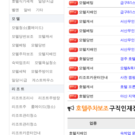
호텔식기세척
일당/시급
모텔베팅
급구8/1
벨맨
알바
기타
모텔지배인
급구8/1
모 텔
모텔캐셔
서산무인텔
모텔청소(룸메이드)
모텔베팅
서산무인텔
모텔당번보조
모텔캐셔
모텔당번
서산무인텔
모텔베팅
모텔당번
모텔지배인
서산무인텔
모텔주차보조
모텔지배인
호텔당번
경주 호
숙박업조리
모텔욕실청소
모텔캐셔
모텔&목
모텔세탁
모텔주방이모
리조트카운터안내
사천 캠핑
일당/시급
게스트하우스
호텔캐셔
호텔 프론
리 조 트
호텔당번
아산 지
리조트조리사
리조트주방장
리조트주
룸메이드(청소)
호텔주차보조
구직인재
리조트관리청소
업종
리조트관리청소
리조트카운터안내
호텔지배인
숙박업 운