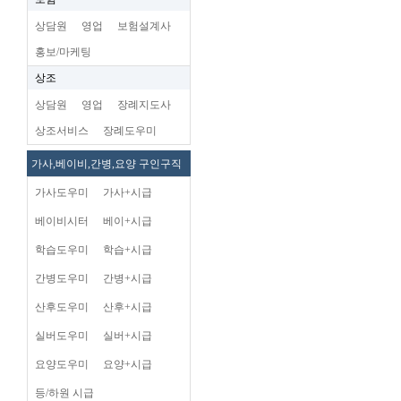
상담원
영업
보험설계사
홍보/마케팅
상조
상담원
영업
장례지도사
상조서비스
장례도우미
가사,베이비,간병,요양 구인구직
가사도우미
가사+시급
베이비시터
베이+시급
학습도우미
학습+시급
간병도우미
간병+시급
산후도우미
산후+시급
실버도우미
실버+시급
요양도우미
요양+시급
등/하원 시급