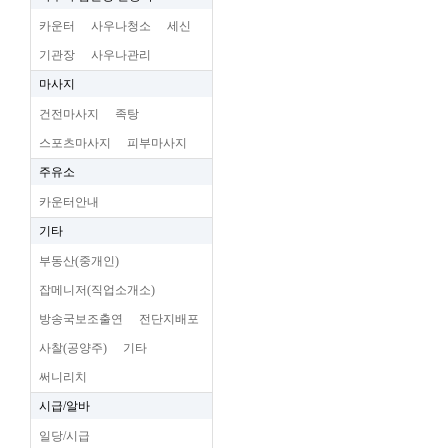
카운터
사우나청소
세신
기관장
사우나관리
마사지
건전마사지
족탕
스포츠마사지
피부마사지
주유소
카운터안내
기타
부동산(중개인)
잡메니저(직업소개소)
방송국보조출연
전단지배포
사찰(공양주)
기타
써니리치
시급/알바
일당/시급