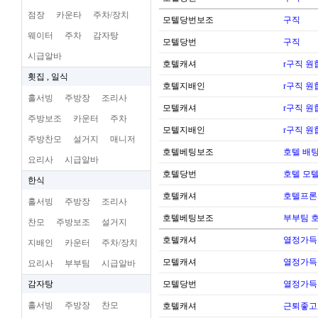
점장
카운타
주차/장치
모텔당번보조
구직
웨이터
주차
감자탕
모텔당번
구직
시급알바
호텔캐셔
r구직 
횟집 , 일식
호텔지배인
r구직 
홀서빙
주방장
조리사
모텔캐셔
r구직 
주방보조
카운터
주차
모텔지배인
r구직 
주방찬모
설거지
매니저
호텔베팅보조
호텔 배팅
요리사
시급알바
호텔당번
호텔 모
한식
호텔캐셔
호텔프론
홀서빙
주방장
조리사
호텔베팅보조
부부팀 
찬모
주방보조
설거지
호텔캐셔
열정가득
지배인
카운터
주차/장치
모텔캐셔
열정가득
요리사
부부팀
시급알바
감자탕
모텔당번
열정가득
홀서빙
주방장
찬모
호텔캐셔
근퇴좋고,