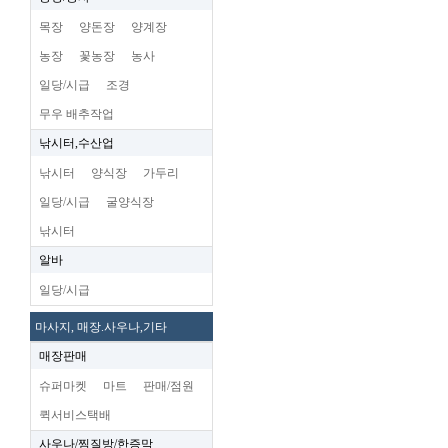
목장
양돈장
양계장
농장
꽃농장
농사
일당/시급
조경
무우 배추작업
낚시터,수산업
낚시터
양식장
가두리
일당/시급
굴양식장
낚시터
알바
일당/시급
마사지, 매장.사우나,기타
매장판매
슈퍼마켓
마트
판매/점원
퀵서비스택배
사우나/찜질방/한증막