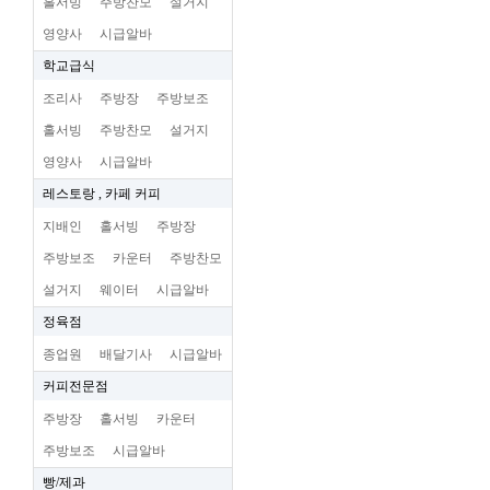
홀서빙
주방찬모
설거지
영양사
시급알바
학교급식
조리사
주방장
주방보조
홀서빙
주방찬모
설거지
영양사
시급알바
레스토랑 , 카페 커피
지배인
홀서빙
주방장
주방보조
카운터
주방찬모
설거지
웨이터
시급알바
정육점
종업원
배달기사
시급알바
커피전문점
주방장
홀서빙
카운터
주방보조
시급알바
빵/제과