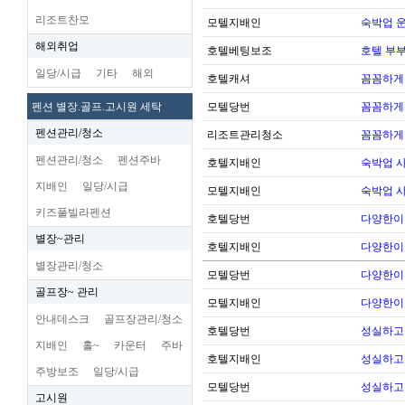
리조트찬모
모텔지배인
숙박업 운
해외취업
호텔베팅보조
호텔 부
일당/시급
기타
해외
호텔캐셔
꼼꼼하게
펜션 별장.골프.고시원 세탁
모텔당번
꼼꼼하게
펜션관리/청소
리조트관리청소
꼼꼼하게
펜션관리/청소
펜션주바
호텔지배인
숙박업 
지배인
일당/시급
모텔지배인
숙박업 
키즈풀빌라펜션
호텔당번
다양한이
별장~관리
호텔지배인
다양한이
별장관리/청소
모텔당번
다양한이
골프장~ 관리
모텔지배인
다양한이
안내데스크
골프장관리/청소
호텔당번
성실하고
지배인
홀~
카운터
주바
호텔지배인
성실하고
주방보조
일당/시급
모텔당번
성실하고
고시원