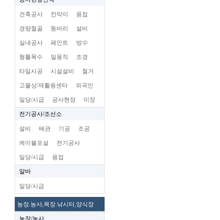
건축공사
칸막이
용접
경량철골
동바리
설비
실내공사
페인트
방수
형틀목수
일용직
조경
타일시공
시설설비
철거
고물상/재활용센타
외국인
일당/시급
공사현장
미장
전기공사/조선소
설비
배관
기공
조공
케이블포설
전기공사
일당/시급
용접
알바
일당/시급
농장.농사,목장.낚시터,양식장
농장/농사