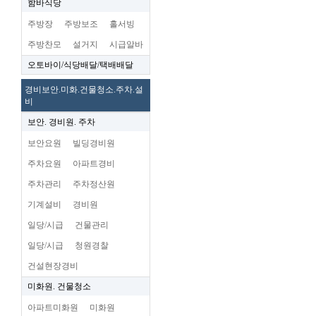
함바식당
주방장
주방보조
홀서빙
주방찬모
설거지
시급알바
오토바이/식당배달/택배배달
경비보안.미화.건물청소.주차.설
비
보안. 경비원. 주차
보안요원
빌딩경비원
주차요원
아파트경비
주차관리
주차정산원
기계설비
경비원
일당/시급
건물관리
일당/시급
청원경찰
건설현장경비
미화원. 건물청소
아파트미화원
미화원