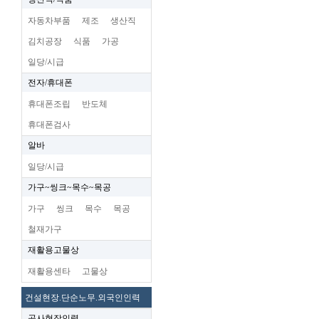
자동차부품
제조
생산직
김치공장
식품
가공
일당/시급
전자/휴대폰
휴대폰조립
반도체
휴대폰검사
알바
일당/시급
가구~씽크~목수~목공
가구
씽크
목수
목공
철재가구
재활용고물상
재활용센타
고물상
건설현장.단순노무.외국인인력
공사현장인력