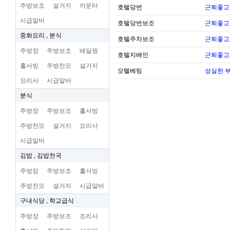
주방보조
설거지
카운터
호텔당번
근퇴좋고,
시급알바
호텔당번보조
근퇴좋고,
중화요리 , 분식
호텔주차보조
근퇴좋고,
주방장
주방보조
배달원
호텔지배인
근퇴좋고,
홀서빙
주방찬모
설거지
모텔베팅
성실한 
요리사
시급알바
분식
주방장
주방보조
홀서빙
주방찬모
설거지
요리사
시급알바
김밥 , 김밥천국
주방장
주방보조
홀서빙
주방찬모
설거지
시급알바
구내식당 , 학교급식
주방장
주방보조
조리사