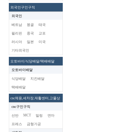
외국인구인구직
외국인
베트남
몽골
태국
필리핀
중국
교포
러시아
일본
미국
기타외국인
오토바이/식당배달/택배배달
오토바이배달
식당배달
치킨배달
택배배달
cnc체용,세차장,재활센터,고물상
cnc구인구직
MCT
선반
밀링
연마
프레스
금형가공