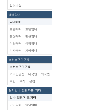
일당파출
매매임대
임대매매
호텔매매
호텔임대
펜션매매
펜션임대
식당매매
식당임대
기타매매
기타임대
조선소구인구직
조선소구인구직
외국인용접
내국인
외국인
구인
구직
용접
단기알바. 일당파출, 기타
알바: 일당/시급/기타
단기알바
일당알바