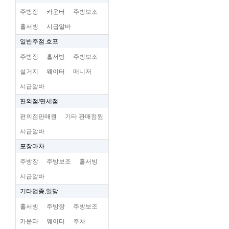
주방장
카운터
주방보조
홀서빙
시급알바
일반주점.호프
주방장
홀서빙
주방보조
설거지
웨이터
매니저
시급알바
편의점/면세점
편의점판매원
기타 판매점원
시급알바
포장마차
주방장
주방보조
홀서빙
시급알바
기타업종,일당
홀서빙
주방장
주방보조
카운타
웨이터
주차