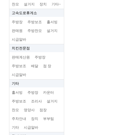
찬모
설거지
장치
기타~
고속도로휴게소
주방장
주방보조
홀서빙
판매원
주방찬모
설거지
시급알바
치킨전문점
판매계산원
주방장
주방보조
배달
점 장
시급알바
기타
홀서빙
주방장
카운터
주방보조
조리사
설거지
찬모
영양사
점장
주차안내
장치
부부팀
기타
시급알바