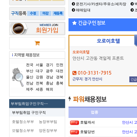
운전기사/카센타/주유소/세차장
백
매매임대
긴급구인정보
오로이호텔
오로이호텔
안산시 고잔동 격일제 프론트
전국
서울
경기
인천
부산
대구
광주
대전
010-3131-7915
울산
강원
경남
경북
근무지: 경기 안산시
긴급
전남
전북
충남
충북
제주
세종
해외
부부팀취업구인구직~~
업종
부부팀취업 구인구직
호텔청소부부
농장부부팀
호텔캐셔
안산시 
모텔청소부부
양돈장부부
호텔당번
안산시 