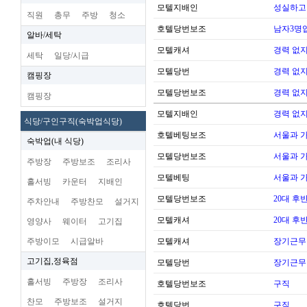
모텔지배인
성실하고
직원
총무
주방
청소
호텔당번보조
남자3명
알바/세탁
모텔캐셔
경력 없지
세탁
일당/시급
모텔당번
경력 없지
캠핑장
모텔당번보조
경력 없지
캠핑장
모텔지배인
경력 없지
식당/구인구직(숙박업식당)
호텔베팅보조
서울과 
숙박업(내 식당)
모텔당번보조
서울과 
주방장
주방보조
조리사
모텔베팅
서울과 
홀서빙
카운터
지배인
모텔당번보조
20대 후
주차안내
주방찬모
설거지
모텔캐셔
20대 후
영양사
웨이터
고기집
주방이모
시급알바
모텔캐셔
장기근무
고기집,정육점
모텔당번
장기근무
홀서빙
주방장
조리사
호텔당번보조
구직
찬모
주방보조
설거지
호텔당번
구직