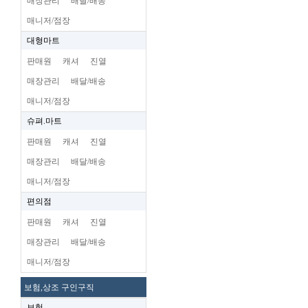
매장관리
배달/배송
매니저/점장
대형마트
판매원
캐셔
진열
매장관리
배달/배송
매니저/점장
슈펴.마트
판매원
캐셔
진열
매장관리
배달/배송
매니저/점장
편의점
판매원
캐셔
진열
매장관리
배달/배송
매니저/점장
보험,상조 구인구직
보험