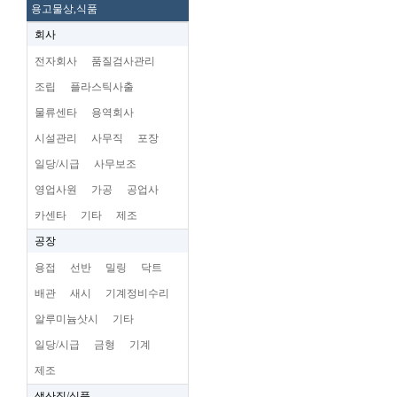
용고물상,식품
회사
전자회사
품질검사관리
조립
플라스틱사출
물류센타
용역회사
시설관리
사무직
포장
일당/시급
사무보조
영업사원
가공
공업사
카센타
기타
제조
공장
용접
선반
밀링
닥트
배관
새시
기계정비수리
알루미늄삿시
기타
일당/시급
금형
기계
제조
생산직/식품