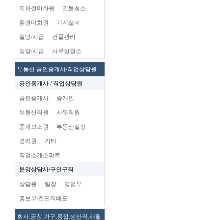
지하철미화원
건물청소
환경미화원
기계설비
일당/시급
건물관리
일당/시급
사무실청소
부동산 공인중개사/직업상담원
공인중개사 / 직업상담원
공인중개사
중개인
부동산직원
사무직원
중개보조원
부동산실장
경리원
기타
직업소개소파트
분양상담사/구인구직
상담원
팀장
영업부
홍보부/전단지배포
회사.공장.가구,용접.생산직.재활