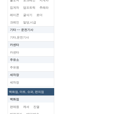
불도저
포크레인
지게차
집게차
덤프트럭
추레라
레미콘
굴삭기
로더
크레인
일당,시급
기타 ~~ 운전기사
기타,운전기사
카센타
카센타
주유소
주유원
세차장
세차장
백화점, 마트, 슈퍼, 편의점
백화점
편매원
캐셔
진열