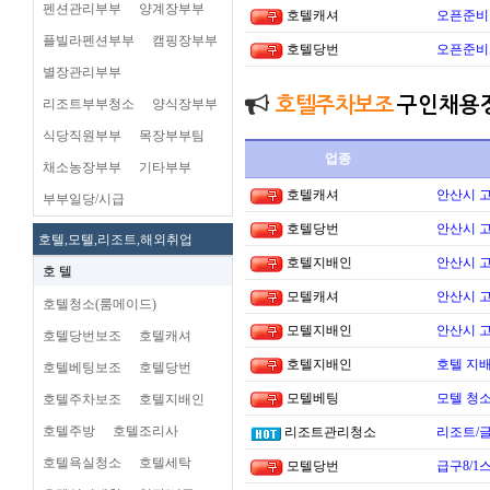
펜션관리부부
양계장부부
호텔캐셔
오픈준비
플빌라펜션부부
캠핑장부부
호텔당번
오픈준비
별장관리부부
호텔주차보조
구인채용
리조트부부청소
양식장부부
식당직원부부
목장부부팀
업종
채소농장부부
기타부부
호텔캐셔
안산시 
부부일당/시급
호텔당번
안산시 
호텔,모텔,리조트,해외취업
호텔지배인
안산시 
호 텔
모텔캐셔
안산시 
호텔청소(룸메이드)
모텔지배인
안산시 
호텔당번보조
호텔캐셔
호텔지배인
호텔 지배
호텔베팅보조
호텔당번
모텔베팅
모텔 청소
호텔주차보조
호텔지배인
호텔주방
호텔조리사
리조트관리청소
리조트/
호텔욕실청소
호텔세탁
모텔당번
급구8/1