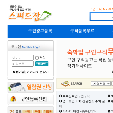
구인구직 직거래
구인광고등록
구직등록무료
저장
회원가입
|
아이디/비번찾기
부부팀취업구인구직~~
호
경비보안.미화.건물청소.주차.설
부
비
마사지, 매장.사우나,기타