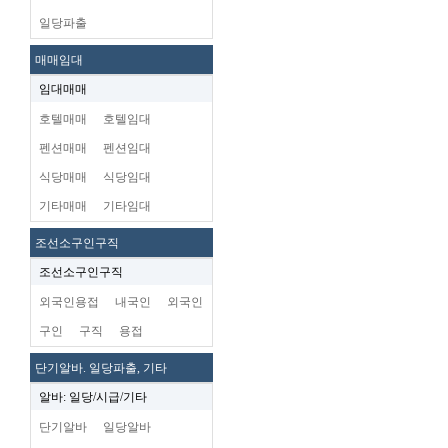
일당파출
매매임대
임대매매
호텔매매
호텔임대
펜션매매
펜션임대
식당매매
식당임대
기타매매
기타임대
조선소구인구직
조선소구인구직
외국인용접
내국인
외국인
구인
구직
용접
단기알바. 일당파출, 기타
알바: 일당/시급/기타
단기알바
일당알바