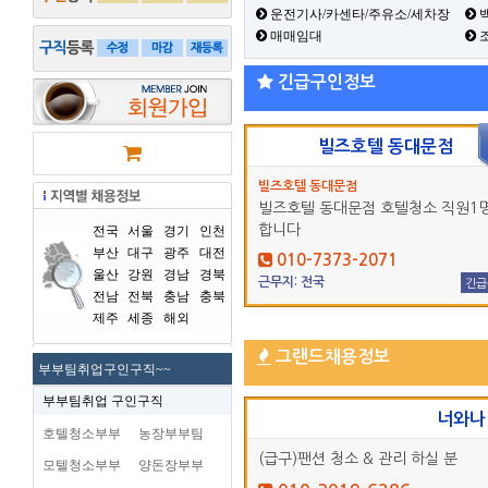
운전기사/카센타/주유소/세차장
백
매매임대
긴급구인정보
빌즈호텔 동대문점
빌즈호텔 동대문점
빌즈호텔 동대문점 호텔청소 직원1명
합니다
전국
서울
경기
인천
부산
대구
광주
대전
010-7373-2071
울산
강원
경남
경북
근무지: 전국
긴급
전남
전북
충남
충북
제주
세종
해외
그랜드채용정보
부부팀취업구인구직~~
부부팀취업 구인구직
너와나
호텔청소부부
농장부부팀
(급구)팬션 청소 & 관리 하실 분
모텔청소부부
양돈장부부