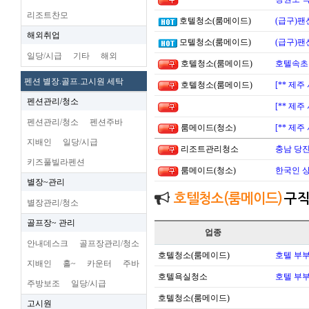
리조트찬모
호텔청소(룸메이드)
(급구)팬
해외취업
모텔청소(룸메이드)
(급구)팬
일당/시급
기타
해외
호텔청소(룸메이드)
호텔속초
펜션 별장.골프.고시원 세탁
호텔청소(룸메이드)
[** 제
펜션관리/청소
[** 제
펜션관리/청소
펜션주바
룸메이드(청소)
[** 제
지배인
일당/시급
리조트관리청소
충남 당진
키즈풀빌라펜션
룸메이드(청소)
한국인 
별장~관리
호텔청소(룸메이드)
구
별장관리/청소
골프장~ 관리
업종
안내데스크
골프장관리/청소
호텔청소(룸메이드)
호텔 부
지배인
홀~
카운터
주바
호텔욕실청소
호텔 부
주방보조
일당/시급
호텔청소(룸메이드)
고시원