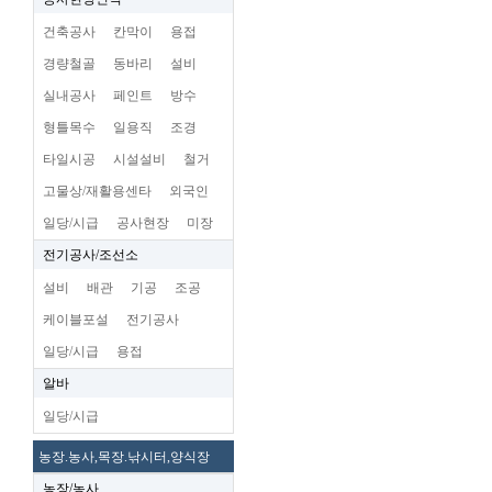
건축공사
칸막이
용접
경량철골
동바리
설비
실내공사
페인트
방수
형틀목수
일용직
조경
타일시공
시설설비
철거
고물상/재활용센타
외국인
일당/시급
공사현장
미장
전기공사/조선소
설비
배관
기공
조공
케이블포설
전기공사
일당/시급
용접
알바
일당/시급
농장.농사,목장.낚시터,양식장
농장/농사