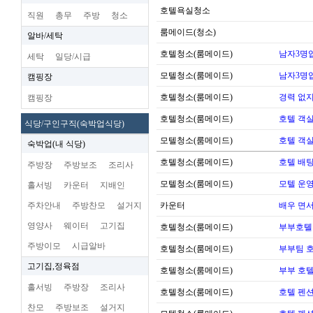
호텔욕실청소
직원
총무
주방
청소
룸메이드(청소)
알바/세탁
호텔청소(룸메이드)
남자3명
세탁
일당/시급
모텔청소(룸메이드)
남자3명
캠핑장
호텔청소(룸메이드)
경력 없지
캠핑장
호텔청소(룸메이드)
호텔 객실
식당/구인구직(숙박업식당)
모텔청소(룸메이드)
호텔 객실
숙박업(내 식당)
호텔청소(룸메이드)
호텔 배팅
주방장
주방보조
조리사
모텔청소(룸메이드)
모텔 운영 
홀서빙
카운터
지배인
주차안내
주방찬모
설거지
카운터
배우 면
영양사
웨이터
고기집
호텔청소(룸메이드)
부부호톌
주방이모
시급알바
호텔청소(룸메이드)
부부팀 
고기집,정육점
호텔청소(룸메이드)
부부 호
홀서빙
주방장
조리사
호텔청소(룸메이드)
호텔 펜션
찬모
주방보조
설거지