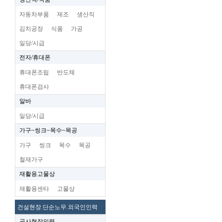
자동차부품
제조
생산직
김치공장
식품
가공
일당/시급
전자/휴대폰
휴대폰조립
반도체
휴대폰검사
알바
일당/시급
가구~씽크~목수~목공
가구
씽크
목수
목공
철재가구
재활용고물상
재활용센타
고물상
건설현장.단순노무.외국인인력
공사현장인력