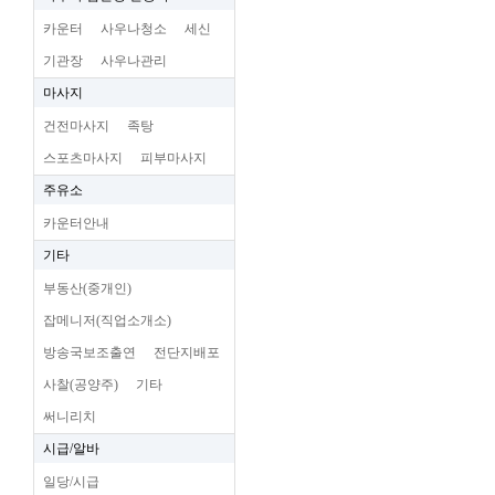
카운터
사우나청소
세신
기관장
사우나관리
마사지
건전마사지
족탕
스포츠마사지
피부마사지
주유소
카운터안내
기타
부동산(중개인)
잡메니저(직업소개소)
방송국보조출연
전단지배포
사찰(공양주)
기타
써니리치
시급/알바
일당/시급