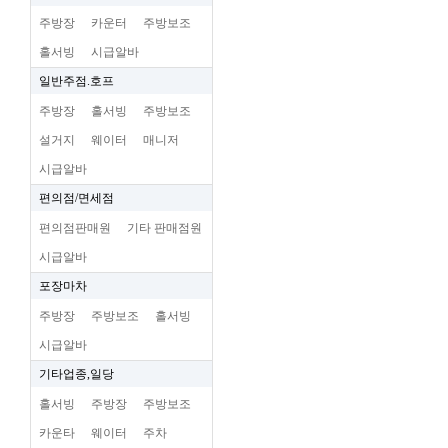
주방장
카운터
주방보조
홀서빙
시급알바
일반주점.호프
주방장
홀서빙
주방보조
설거지
웨이터
매니저
시급알바
편의점/면세점
편의점판매원
기타 판매점원
시급알바
포장마차
주방장
주방보조
홀서빙
시급알바
기타업종,일당
홀서빙
주방장
주방보조
카운타
웨이터
주차