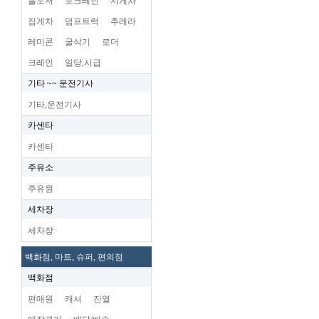
불도저
포크레인
지게차
집게차
덤프트럭
추레라
레미콘
굴삭기
로더
크레인
일당,시급
기타 ~~ 운전기사
기타,운전기사
카센타
카센타
주유소
주유원
세차장
세차장
백화점, 마트, 슈퍼, 편의점
백화점
편매원
캐셔
진열