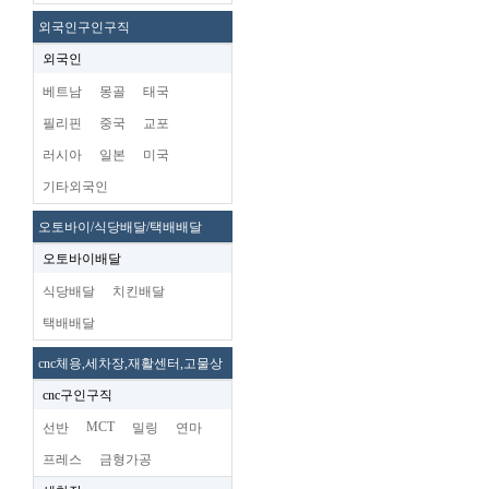
외국인구인구직
외국인
베트남
몽골
태국
필리핀
중국
교포
러시아
일본
미국
기타외국인
오토바이/식당배달/택배배달
오토바이배달
식당배달
치킨배달
택배배달
cnc체용,세차장,재활센터,고물상
cnc구인구직
MCT
선반
밀링
연마
프레스
금형가공