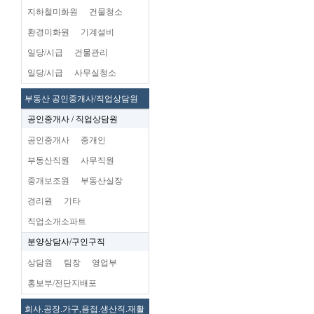
지하철미화원
건물청소
환경미화원
기계설비
일당/시급
건물관리
일당/시급
사무실청소
부동산 공인중개사/직업상담원
공인중개사 / 직업상담원
공인중개사
중개인
부동산직원
사무직원
중개보조원
부동산실장
경리원
기타
직업소개소파트
분양상담사/구인구직
상담원
팀장
영업부
홍보부/전단지배포
회사.공장.가구,용접.생산직.재활