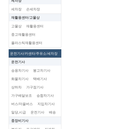
세차장
세차장
손세차장
재활용센터/고물상
고물상
재활용센터
중고재활용센터
플라스틱재활용센터
운전기사/카센타/주유소/세차장
운전기사
승용차기사
봉고차기사
화물차기사
택배기사
상하차
가구점기사
가구배달보조
승합차기사
버스/마을버스
지입차기사
일당,시급
운전기사
배송
중장비기사