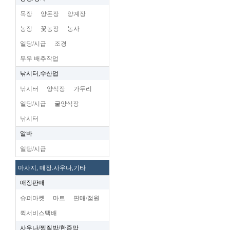
목장
양돈장
양계장
농장
꽃농장
농사
일당/시급
조경
무우 배추작업
낚시터,수산업
낚시터
양식장
가두리
일당/시급
굴양식장
낚시터
알바
일당/시급
마사지, 매장.사우나,기타
매장판매
슈퍼마켓
마트
판매/점원
퀵서비스택배
사우나/찜질방/한증막