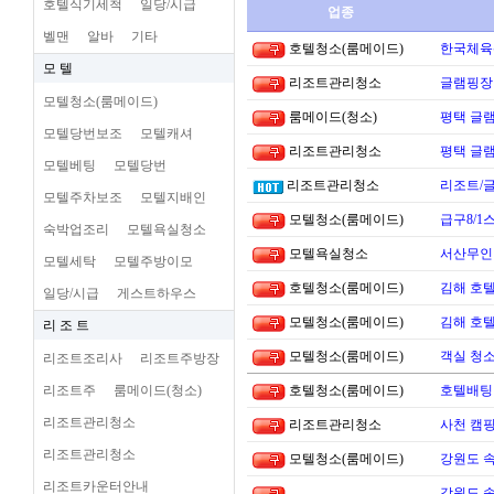
호텔식기세척
일당/시급
업종
벨맨
알바
기타
호텔청소(룸메이드)
한국체육
모 텔
리조트관리청소
글램핑장
모텔청소(룸메이드)
룸메이드(청소)
평택 글램
모텔당번보조
모텔캐셔
리조트관리청소
평택 글램
모텔베팅
모텔당번
리조트관리청소
리조트/
모텔주차보조
모텔지배인
모텔청소(룸메이드)
급구8/1
숙박업조리
모텔욕실청소
모텔욕실청소
서산무인텔
모텔세탁
모텔주방이모
호텔청소(룸메이드)
김해 호
일당/시급
게스트하우스
모텔청소(룸메이드)
김해 호
리 조 트
모텔청소(룸메이드)
객실 청소
리조트조리사
리조트주방장
리조트주
룸메이드(청소)
호텔청소(룸메이드)
호텔배팅 
리조트관리청소
리조트관리청소
사천 캠핑
리조트관리청소
모텔청소(룸메이드)
강원도 
리조트카운터안내
강원도 