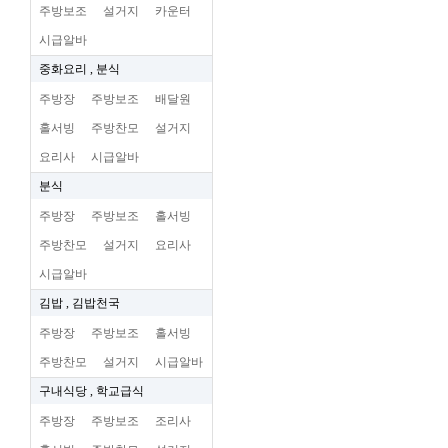
주방보조
설거지
카운터
시급알바
중화요리 , 분식
주방장
주방보조
배달원
홀서빙
주방찬모
설거지
요리사
시급알바
분식
주방장
주방보조
홀서빙
주방찬모
설거지
요리사
시급알바
김밥 , 김밥천국
주방장
주방보조
홀서빙
주방찬모
설거지
시급알바
구내식당 , 학교급식
주방장
주방보조
조리사