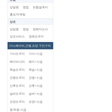
상담원
영업
보험설계사
홍보/마케팅
상조
상담원
영업
장례지도사
상조서비스
장례도우미
가사,베이비,간병,요양 구인구직
가사도우미
가사+시급
베이비시터
베이+시급
학습도우미
학습+시급
간병도우미
간병+시급
산후도우미
산후+시급
실버도우미
실버+시급
요양도우미
요양+시급
등/하원 시급