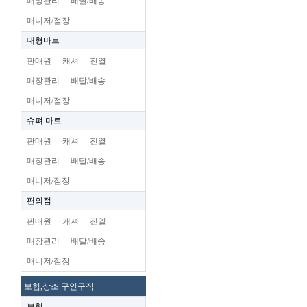
매장관리
배달/배송
매니저/점장
대형마트
판매원
캐셔
진열
매장관리
배달/배송
매니저/점장
슈펴.마트
판매원
캐셔
진열
매장관리
배달/배송
매니저/점장
편의점
판매원
캐셔
진열
매장관리
배달/배송
매니저/점장
보험,상조 구인구직
보험