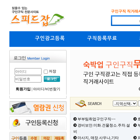
구인구직 직거래
구인광고등록
구직등록무료
저장
회원가입
|
아이디/비번찾기
부부팀취업구인구직~~
호
경비보안.미화.건물청소.주차.설
부
비
마사지, 매장.사우나,기타