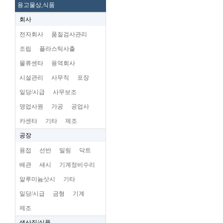
용고물상,식품
회사
전자회사
품질검사관리
조립
플라스틱사출
물류센타
용역회사
시설관리
사무직
포장
일당/시급
사무보조
영업사원
가공
공업사
카센타
기타
제조
공장
용접
선반
밀링
닥트
배관
새시
기계정비수리
알루미늄삿시
기타
일당/시급
금형
기계
제조
생산직/식품