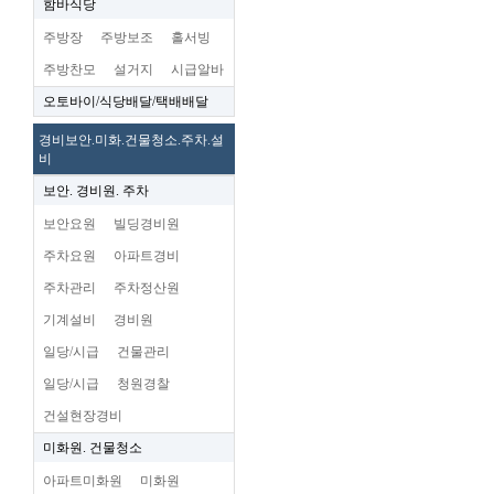
함바식당
주방장
주방보조
홀서빙
주방찬모
설거지
시급알바
오토바이/식당배달/택배배달
경비보안.미화.건물청소.주차.설
비
보안. 경비원. 주차
보안요원
빌딩경비원
주차요원
아파트경비
주차관리
주차정산원
기계설비
경비원
일당/시급
건물관리
일당/시급
청원경찰
건설현장경비
미화원. 건물청소
아파트미화원
미화원