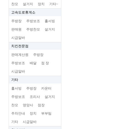
찬모
설거지
장치
기타~
고속도로휴게소
주방장
주방보조
홀서빙
판매원
주방찬모
설거지
시급알바
치킨전문점
판매계산원
주방장
주방보조
배달
점 장
시급알바
기타
홀서빙
주방장
카운터
주방보조
조리사
설거지
찬모
영양사
점장
주차안내
장치
부부팀
기타
시급알바