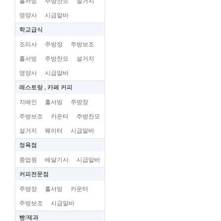
홀서빙
주방찬모
설거지
영양사
시급알바
학교급식
조리사
주방장
주방보조
홀서빙
주방찬모
설거지
영양사
시급알바
레스토랑 , 카페 커피
지배인
홀서빙
주방장
주방보조
카운터
주방찬모
설거지
웨이터
시급알바
정육점
종업원
배달기사
시급알바
커피전문점
주방장
홀서빙
카운터
주방보조
시급알바
빵/제과