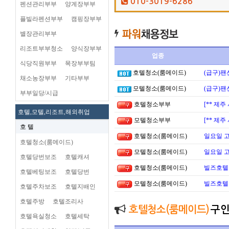
010-3019-6286
펜션관리부부
양계장부부
플빌라펜션부부
캠핑장부부
별장관리부부
리조트부부청소
양식장부부
업종
식당직원부부
목장부부팀
호텔청소(룸메이드)
(급구)팬
채소농장부부
기타부부
모텔청소(룸메이드)
(급구)팬
부부일당/시급
호텔청소부부
[** 제
호텔,모텔,리조트,해외취업
모텔청소부부
[** 제
호 텔
호텔청소(룸메이드)
일요일 
호텔청소(룸메이드)
모텔청소(룸메이드)
일요일 
호텔당번보조
호텔캐셔
호텔청소(룸메이드)
빌즈호텔
호텔베팅보조
호텔당번
모텔청소(룸메이드)
빌즈호텔
호텔주차보조
호텔지배인
호텔주방
호텔조리사
호텔청소(룸메이드)
구
호텔욕실청소
호텔세탁