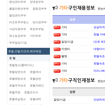
펜션관리부부
양계장부부
기타
구인채용정보
플빌라펜션부부
캠핑장부부
한눈
별장관리부부
업종
리조트부부청소
양식장부부
기타
성실하게
식당직원부부
목장부부팀
기타
호텔 지배
채소농장부부
기타부부
일당/시급
(오픈 예
부부일당/시급
카센타
대형타이
호텔,모텔,리조트,해외취업
벨맨
호텔속초 
호 텔
기타
호텔속초 
호텔청소(룸메이드)
기타
마리나베이
호텔당번보조
호텔캐셔
호텔베팅보조
호텔당번
기타
구직인재정보
한눈
호텔주차보조
호텔지배인
업종
호텔주방
호텔조리사
호텔욕실청소
호텔세탁
일당/시급
안녕하세