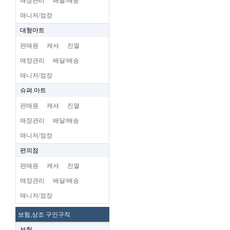
매장관리
배달/배송
매니저/점장
대형마트
판매원
캐셔
진열
매장관리
배달/배송
매니저/점장
슈펴.마트
판매원
캐셔
진열
매장관리
배달/배송
매니저/점장
편의점
판매원
캐셔
진열
매장관리
배달/배송
매니저/점장
보험,상조 구인구직
보험