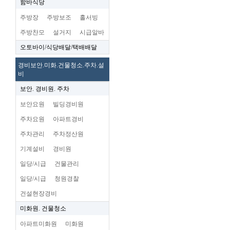
함바식당
주방장
주방보조
홀서빙
주방찬모
설거지
시급알바
오토바이/식당배달/택배배달
경비보안.미화.건물청소.주차.설
비
보안. 경비원. 주차
보안요원
빌딩경비원
주차요원
아파트경비
주차관리
주차정산원
기계설비
경비원
일당/시급
건물관리
일당/시급
청원경찰
건설현장경비
미화원. 건물청소
아파트미화원
미화원