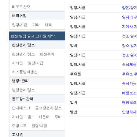
리조트찬모
일당/시급
양돈/양계
해외취업
일당/시급
일자리 
일당/시급
기타
해외
일당/시급
지게차 
펜션 별장.골프.고시원 세탁
일당/시급
정소 일자
펜션관리/청소
알바
정소 일자
펜션관리/청소
펜션주바
일당/시급
정소 일자
지배인
일당/시급
일당/시급
숙식제공
키즈풀빌라펜션
주유원
주유소 
별장~관리
일당/시급
숙식가능한
별장관리/청소
일당/시급
배팅보조 
골프장~ 관리
알바
배팅보조 
안내데스크
골프장관리/청소
벨맨
안녕하세
지배인
홀~
카운터
주바
주방보조
일당/시급
고시원