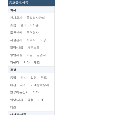
용고물상,식품
회사
전자회사
품질검사관리
조립
플라스틱사출
물류센타
용역회사
시설관리
사무직
포장
일당/시급
사무보조
영업사원
가공
공업사
카센타
기타
제조
공장
용접
선반
밀링
닥트
배관
새시
기계정비수리
알루미늄삿시
기타
일당/시급
금형
기계
제조
생산직/식품