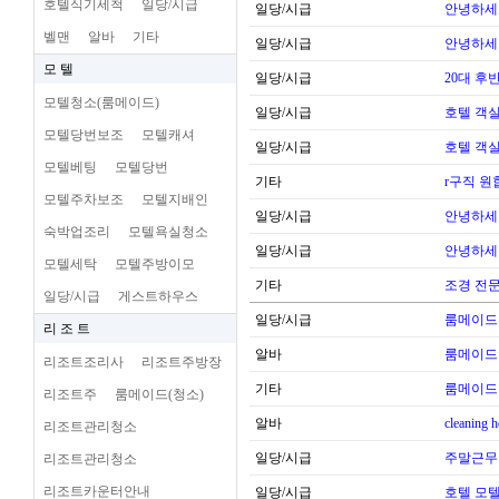
호텔식기세척
일당/시급
일당/시급
안녕하세
벨맨
알바
기타
일당/시급
안녕하세
모 텔
일당/시급
20대 후
모텔청소(룸메이드)
일당/시급
호텔 객실
모텔당번보조
모텔캐셔
일당/시급
호텔 객실
모텔베팅
모텔당번
기타
r구직 
모텔주차보조
모텔지배인
일당/시급
안녕하세
숙박업조리
모텔욕실청소
일당/시급
안녕하세
모텔세탁
모텔주방이모
기타
조경 전문
일당/시급
게스트하우스
일당/시급
룸메이드
리 조 트
알바
룸메이드
리조트조리사
리조트주방장
기타
룸메이드
리조트주
룸메이드(청소)
알바
cleaning 
리조트관리청소
일당/시급
주말근무
리조트관리청소
리조트카운터안내
일당/시급
호텔 모텔