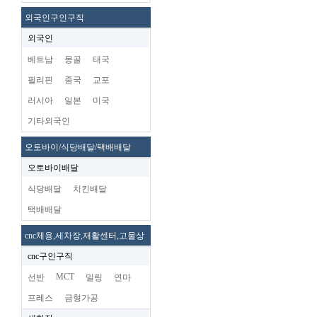
외국인구인구직
외국인
베트남
몽골
태국
필리핀
중국
교포
러시아
일본
미국
기타외국인
오토바이/식당배달/택배배달
오토바이배달
식당배달
치킨배달
택배배달
cnc체용,세차장,재활센터,고물상
cnc구인구직
MCT
선반
밀링
연마
프레스
금형가공