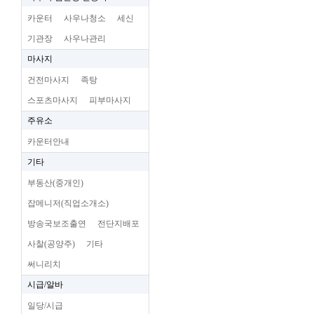
카운터
사우나청소
세신
기관장
사우나관리
마사지
건전마사지
족탕
스포츠마사지
피부마사지
주유소
카운터안내
기타
부동산(중개인)
잡메니저(직업소개소)
방송국보조출연
전단지배포
사찰(공양주)
기타
써니리치
시급/알바
일당/시급