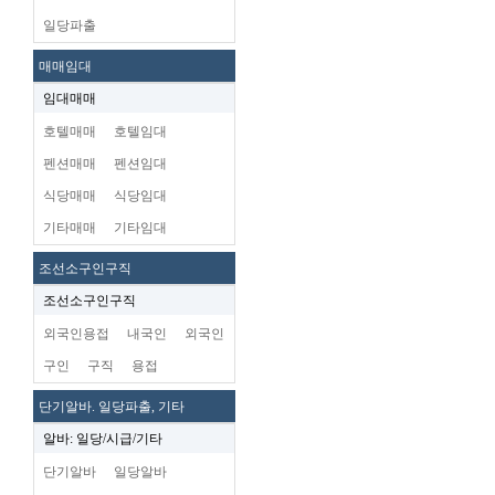
일당파출
매매임대
임대매매
호텔매매
호텔임대
펜션매매
펜션임대
식당매매
식당임대
기타매매
기타임대
조선소구인구직
조선소구인구직
외국인용접
내국인
외국인
구인
구직
용접
단기알바. 일당파출, 기타
알바: 일당/시급/기타
단기알바
일당알바