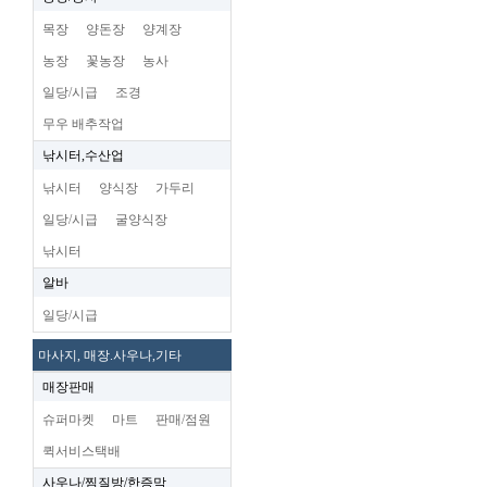
목장
양돈장
양계장
농장
꽃농장
농사
일당/시급
조경
무우 배추작업
낚시터,수산업
낚시터
양식장
가두리
일당/시급
굴양식장
낚시터
알바
일당/시급
마사지, 매장.사우나,기타
매장판매
슈퍼마켓
마트
판매/점원
퀵서비스택배
사우나/찜질방/한증막