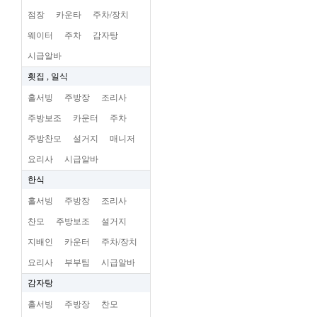
점장
카운타
주차/장치
웨이터
주차
감자탕
시급알바
횟집 , 일식
홀서빙
주방장
조리사
주방보조
카운터
주차
주방찬모
설거지
매니저
요리사
시급알바
한식
홀서빙
주방장
조리사
찬모
주방보조
설거지
지배인
카운터
주차/장치
요리사
부부팀
시급알바
감자탕
홀서빙
주방장
찬모