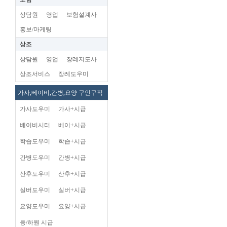
상담원
영업
보험설계사
홍보/마케팅
상조
상담원
영업
장례지도사
상조서비스
장례도우미
가사,베이비,간병,요양 구인구직
가사도우미
가사+시급
베이비시터
베이+시급
학습도우미
학습+시급
간병도우미
간병+시급
산후도우미
산후+시급
실버도우미
실버+시급
요양도우미
요양+시급
등/하원 시급