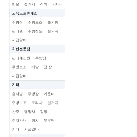
찬모
설거지
장치
기타~
고속도로휴게소
주방장
주방보조
홀서빙
판매원
주방찬모
설거지
시급알바
치킨전문점
판매계산원
주방장
주방보조
배달
점 장
시급알바
기타
홀서빙
주방장
카운터
주방보조
조리사
설거지
찬모
영양사
점장
주차안내
장치
부부팀
기타
시급알바