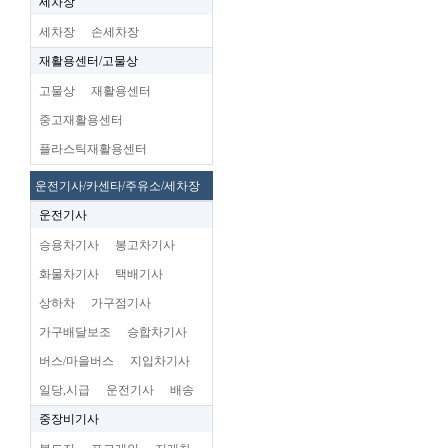
세차장
세차장
손세차장
재활용센터/고물상
고물상
재활용센터
중고재활용센터
플라스틱재활용센터
운전기사/카센타/주유소/세차장
운전기사
승용차기사
봉고차기사
화물차기사
택배기사
상하차
가구점기사
가구배달보조
승합차기사
버스/마을버스
지입차기사
일당,시급
운전기사
배송
중장비기사