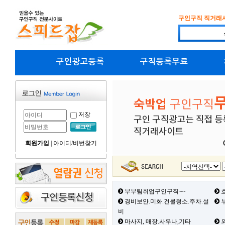
구인구직 직거래
구인광고등록
구직등록무료
저장
회원가입
|
아이디/비번찾기
부부팀취업구인구직~~
호
경비보안.미화.건물청소.주차.설
부
비
마사지, 매장.사우나,기타