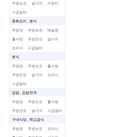
주방보조
설거지
카운터
시급알바
중화요리 , 분식
주방장
주방보조
배달원
홀서빙
주방찬모
설거지
요리사
시급알바
분식
주방장
주방보조
홀서빙
주방찬모
설거지
요리사
시급알바
김밥 , 김밥천국
주방장
주방보조
홀서빙
주방찬모
설거지
시급알바
구내식당 , 학교급식
주방장
주방보조
조리사