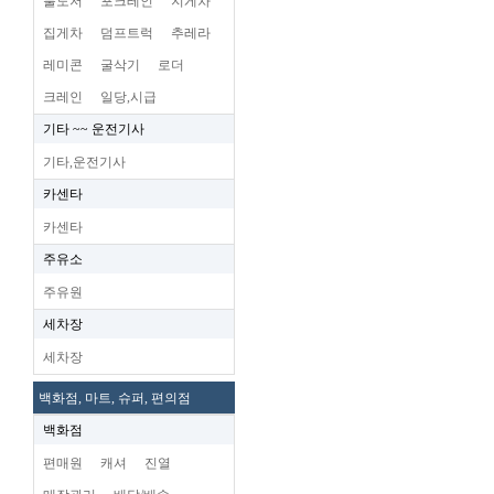
불도저
포크레인
지게차
집게차
덤프트럭
추레라
레미콘
굴삭기
로더
크레인
일당,시급
기타 ~~ 운전기사
기타,운전기사
카센타
카센타
주유소
주유원
세차장
세차장
백화점, 마트, 슈퍼, 편의점
백화점
편매원
캐셔
진열