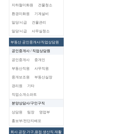
지하철미화원
건물청소
환경미화원
기계설비
일당/시급
건물관리
일당/시급
사무실청소
부동산 공인중개사/직업상담원
공인중개사 / 직업상담원
공인중개사
중개인
부동산직원
사무직원
중개보조원
부동산실장
경리원
기타
직업소개소파트
분양상담사/구인구직
상담원
팀장
영업부
홍보부/전단지배포
회사.공장.가구,용접.생산직.재활