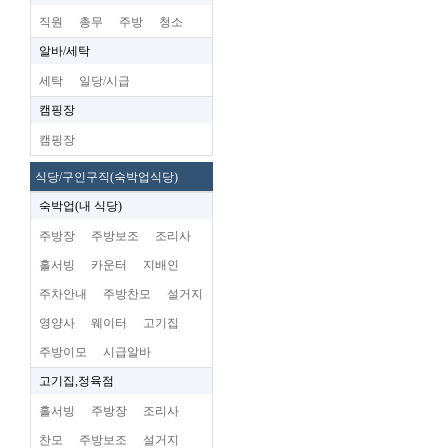
직원
총무
주방
청소
알바/세탁
세탁
일당/시급
캠핑장
캠핑장
식당/구인구직(숙박업식당)
숙박업(내 식당)
주방장
주방보조
조리사
홀서빙
카운터
지배인
주차안내
주방찬모
설거지
영양사
웨이터
고기집
주방이모
시급알바
고기집,정육점
홀서빙
주방장
조리사
찬모
주방보조
설거지