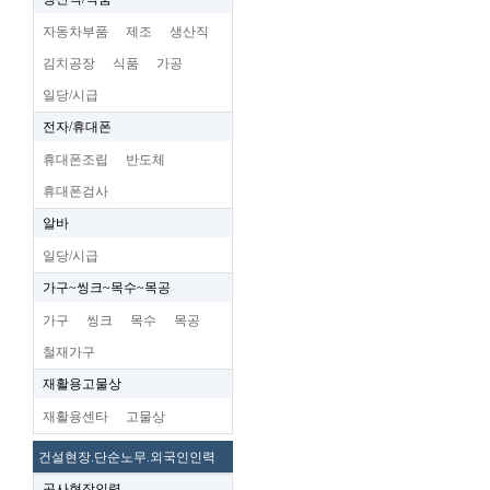
자동차부품
제조
생산직
김치공장
식품
가공
일당/시급
전자/휴대폰
휴대폰조립
반도체
휴대폰검사
알바
일당/시급
가구~씽크~목수~목공
가구
씽크
목수
목공
철재가구
재활용고물상
재활용센타
고물상
건설현장.단순노무.외국인인력
공사현장인력