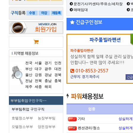
운전기사/카센타/주유소/세차장
백
매매임대
긴급구인정보
파주풀빌라펜션
파주풀빌라펜션
성실하게 함께 일해 주실 관리 실장님
인합니다~ 연락 많이 주세요!!!
전국
서울
경기
인천
부산
대구
광주
대전
010-8553-2557
울산
강원
경남
경북
근무지: 경기 파주시
긴급
전남
전북
충남
충북
제주
세종
해외
부부팀취업구인구직~~
업종
부부팀취업 구인구직
호텔청소부부
농장부부팀
기타
성실하게
모텔청소부부
양돈장부부
펜션관리/청소
성실하게