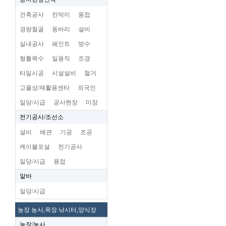
건축공사
칸막이
용접
경량철골
동바리
설비
실내공사
페인트
방수
형틀목수
일용직
조경
타일시공
시설설비
철거
고물상/재활용센타
외국인
일당/시급
공사현장
미장
전기공사/조선소
설비
배관
기공
조공
케이블포설
전기공사
일당/시급
용접
알바
일당/시급
농장.농사,목장.낚시터,양식장
농장/농사