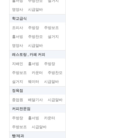
홀서빙
주방찬모
설거지
영양사
시급알바
학교급식
조리사
주방장
주방보조
홀서빙
주방찬모
설거지
영양사
시급알바
레스토랑 , 카페 커피
지배인
홀서빙
주방장
주방보조
카운터
주방찬모
설거지
웨이터
시급알바
정육점
종업원
배달기사
시급알바
커피전문점
주방장
홀서빙
카운터
주방보조
시급알바
빵/제과