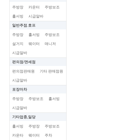
주방장
카운터
주방보조
홀서빙
시급알바
일반주점.호프
주방장
홀서빙
주방보조
설거지
웨이터
매니저
시급알바
편의점/면세점
편의점판매원
기타 판매점원
시급알바
포장마차
주방장
주방보조
홀서빙
시급알바
기타업종,일당
홀서빙
주방장
주방보조
카운타
웨이터
주차