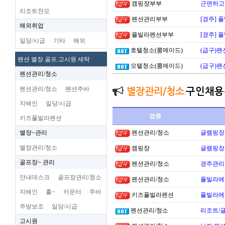
캠핑장부부
근면하고 
리조트찬모
펜션관리부부
[경주] 
해외취업
플빌라펜션부부
[경주] 
일당/시급
기타
해외
호텔청소(룸메이드)
(급구)팬
펜션 별장.골프.고시원 세탁
모텔청소(룸메이드)
(급구)팬
펜션관리/청소
펜션관리/청소
펜션주바
별장관리/청소
구인채용
지배인
일당/시급
업종
키즈풀빌라펜션
별장~관리
펜션관리/청소
글램핑장
별장관리/청소
캠핑장
글램핑장
골프장~ 관리
펜션관리/청소
경주관리
안내데스크
골프장관리/청소
펜션관리/청소
풀빌라에
지배인
홀~
카운터
주바
키즈풀빌라펜션
풀빌라에
주방보조
일당/시급
펜션관리/청소
리조트/
고시원