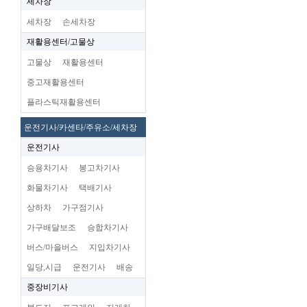
세차장
세차장
손세차장
재활용센터/고물상
고물상
재활용센터
중고재활용센터
플라스틱재활용센터
운전기사/카센타/주유소/세차장
운전기사
승용차기사
봉고차기사
화물차기사
택배기사
상하차
가구점기사
가구배달보조
승합차기사
버스/마을버스
지입차기사
일당,시급
운전기사
배송
중장비기사