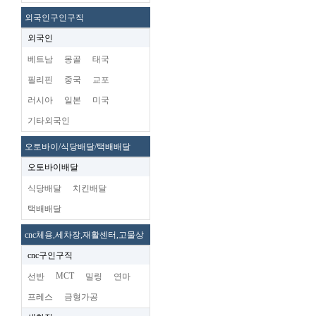
외국인구인구직
외국인
베트남
몽골
태국
필리핀
중국
교포
러시아
일본
미국
기타외국인
오토바이/식당배달/택배배달
오토바이배달
식당배달
치킨배달
택배배달
cnc체용,세차장,재활센터,고물상
cnc구인구직
MCT
선반
밀링
연마
프레스
금형가공