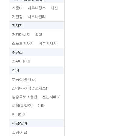
카운터
사우나청소
세신
기관장
사우나관리
마사지
건전마사지
족탕
스포츠마사지
피부마사지
주유소
카운터안내
기타
부동산(중개인)
잡메니저(직업소개소)
방송국보조출연
전단지배포
사찰(공양주)
기타
써니리치
시급/알바
일당/시급