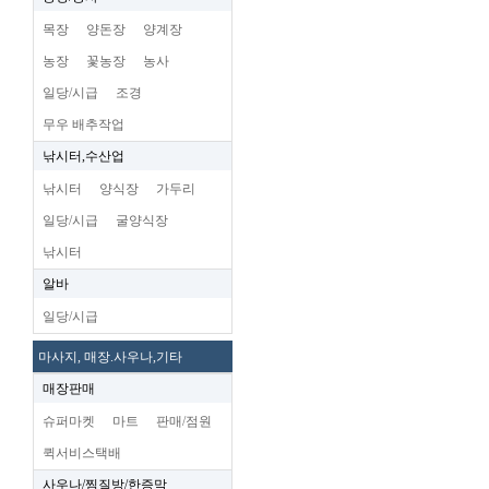
목장
양돈장
양계장
농장
꽃농장
농사
일당/시급
조경
무우 배추작업
낚시터,수산업
낚시터
양식장
가두리
일당/시급
굴양식장
낚시터
알바
일당/시급
마사지, 매장.사우나,기타
매장판매
슈퍼마켓
마트
판매/점원
퀵서비스택배
사우나/찜질방/한증막