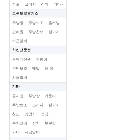
찬모
설거지
장치
기타~
고속도로휴게소
주방장
주방보조
홀서빙
판매원
주방찬모
설거지
시급알바
치킨전문점
판매계산원
주방장
주방보조
배달
점 장
시급알바
기타
홀서빙
주방장
카운터
주방보조
조리사
설거지
찬모
영양사
점장
주차안내
장치
부부팀
기타
시급알바