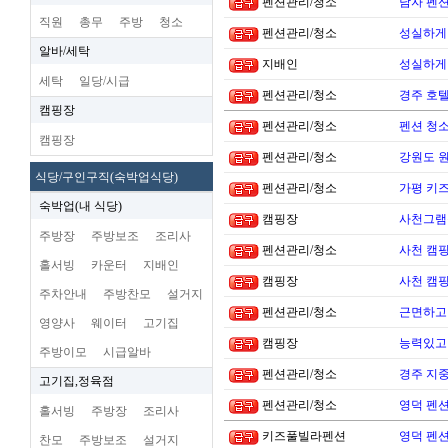
펜션관리/청소
남자 펜
직원
총무
주방
청소
펜션관리/청소
성실하게
알바/세탁
지배인
성실하게
세탁
일당/시급
펜션관리/청소
경주 호
캠핑장
펜션관리/청소
펜션 청소
캠핑장
펜션관리/청소
강원도 
식당/구인구직(숙박업식당)
펜션관리/청소
가평 키
숙박업(내 식당)
캠핑장
사천그램
주방장
주방보조
조리사
펜션관리/청소
사천 캠핑
홀서빙
카운터
지배인
캠핑장
사천 캠핑
주차안내
주방찬모
설거지
펜션관리/청소
근면하고
영양사
웨이터
고기집
캠핑장
능력있고 
주방이모
시급알바
펜션관리/청소
경주 지
고기집,정육점
펜션관리/청소
영덕 펜
홀서빙
주방장
조리사
키즈풀빌라펜션
영덕 펜
찬모
주방보조
설거지