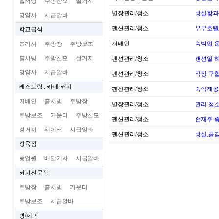
홀서빙
주방찬모
설거지
별장관리/청소
성실함과
영양사
시급알바
펜션관리/청소
부부호톌
학교급식
지배인
숙박업 운
조리사
주방장
주방보조
홀서빙
주방찬모
설거지
펜션관리/청소
팬션일 
영양사
시급알바
펜션관리/청소
직장 구
레스토랑 , 카페 커피
펜션관리/청소
숙식제공
지배인
홀서빙
주방장
별장관리/청소
관리 청
주방보조
카운터
주방찬모
펜션관리/청소
손재주 
설거지
웨이터
시급알바
펜션관리/청소
성실,공감
정육점
종업원
배달기사
시급알바
커피전문점
주방장
홀서빙
카운터
주방보조
시급알바
빵/제과