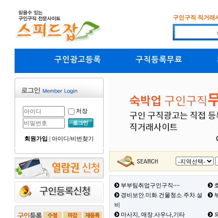
구인구직 직거래
구인광고등록
구직등록무료
저장
회원가입
|
아이디/비번찾기
부부팀취업구인구직~~
호
경비보안.미화.건물청소.주차.설
부
비
마사지, 매장.사우나,기타