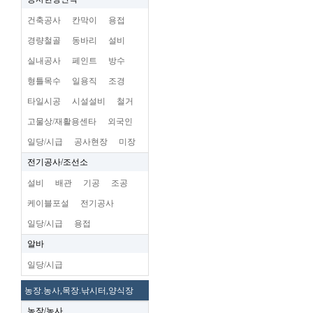
건축공사
칸막이
용접
경량철골
동바리
설비
실내공사
페인트
방수
형틀목수
일용직
조경
타일시공
시설설비
철거
고물상/재활용센타
외국인
일당/시급
공사현장
미장
전기공사/조선소
설비
배관
기공
조공
케이블포설
전기공사
일당/시급
용접
알바
일당/시급
농장.농사,목장.낚시터,양식장
농장/농사