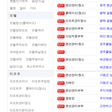
호텔식기세척
일당/시급
펜션관리/청소
청주 펜션
벨맨
알바
기타
룸메이드(청소)
평택 글램
모 텔
리조트관리청소
평택 글램
모텔청소(룸메이드)
펜션관리부부
태안 펜
모텔당번보조
모텔캐셔
식당직원부부
태안 펜
모텔베팅
모텔당번
펜션관리/청소
경주풀빌
모텔주차보조
모텔지배인
경주풀빌
숙박업조리
모텔욕실청소
모텔세탁
모텔주방이모
펜션관리/청소
애견펜션 
일당/시급
게스트하우스
애견펜션 
리 조 트
펜션관리/청소
가평군 
리조트조리사
리조트주방장
지배인
가평군 
리조트주
룸메이드(청소)
펜션관리부부
무지개펜션
리조트관리청소
캠핑장
무지개펜션
리조트관리청소
펜션관리부부
근면하고 
리조트카운터안내