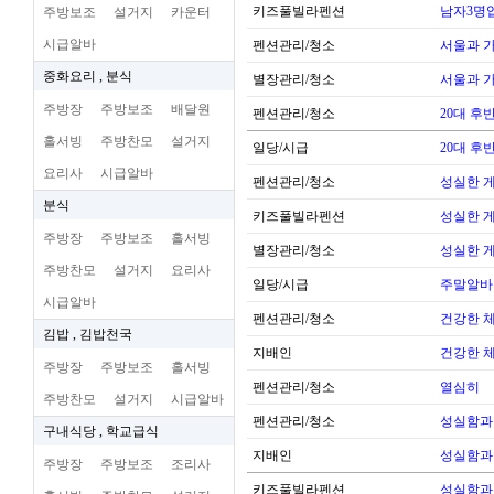
키즈풀빌라펜션
남자3명
주방보조
설거지
카운터
시급알바
펜션관리/청소
서울과 
중화요리 , 분식
별장관리/청소
서울과 
주방장
주방보조
배달원
펜션관리/청소
20대 후
홀서빙
주방찬모
설거지
일당/시급
20대 후
요리사
시급알바
펜션관리/청소
성실한 
분식
키즈풀빌라펜션
성실한 
주방장
주방보조
홀서빙
별장관리/청소
성실한 
주방찬모
설거지
요리사
일당/시급
주말알바
시급알바
펜션관리/청소
건강한 
김밥 , 김밥천국
지배인
건강한 
주방장
주방보조
홀서빙
펜션관리/청소
열심히
주방찬모
설거지
시급알바
펜션관리/청소
성실함과
구내식당 , 학교급식
지배인
성실함과
주방장
주방보조
조리사
키즈풀빌라펜션
성실함과