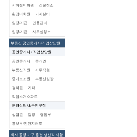
지하철미화원
건물청소
환경미화원
기계설비
일당/시급
건물관리
일당/시급
사무실청소
부동산 공인중개사/직업상담원
공인중개사 / 직업상담원
공인중개사
중개인
부동산직원
사무직원
중개보조원
부동산실장
경리원
기타
직업소개소파트
분양상담사/구인구직
상담원
팀장
영업부
홍보부/전단지배포
회사.공장.가구,용접.생산직.재활