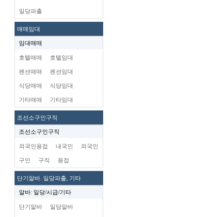
일당파출
매매임대
임대매매
호텔매매
호텔임대
펜션매매
펜션임대
식당매매
식당임대
기타매매
기타임대
조선소구인구직
조선소구인구직
외국인용접
내국인
외국인
구인
구직
용접
단기알바. 일당파출, 기타
알바: 일당/시급/기타
단기알바
일당알바