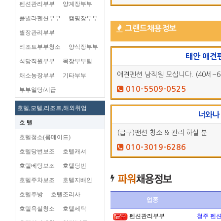
펜션관리부부
양계장부부
플빌라펜션부부
캠핑장부부
그랜드채용정보
별장관리부부
리조트부부청소
양식장부부
태안 애견
식당직원부부
목장부부팀
애견펜션 남직원 모십니다. (40세~6
채소농장부부
기타부부
010-5509-0525
부부일당/시급
호텔,모텔,리조트,해외취업
너와나
호 텔
(급구)팬션 청소 & 관리 하실 분
호텔청소(룸메이드)
010-3019-6286
호텔당번보조
호텔캐셔
호텔베팅보조
호텔당번
호텔주차보조
호텔지배인
호텔주방
호텔조리사
업종
호텔욕실청소
호텔세탁
펜션관리부부
청주 펜션