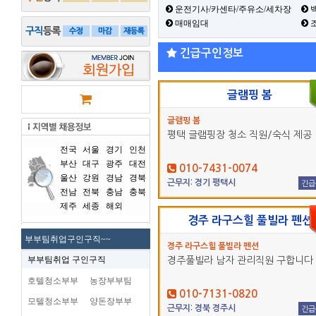
운전기사/카센타/주유소/세차장
백
매매임대
긴급구인정보
글램핑 봄
글램핑 봄
평택 글램핑장 청소 직원/숙식 제공
전국
서울
경기
인천
부산
대구
광주
대전
010-7431-0074
울산
강원
경남
경북
근무지: 경기 평택시
긴급
전남
전북
충남
충북
제주
세종
해외
경주 라구스힐 풀빌라 펜션
부부팀취업구인구직~~
경주 라구스힐 풀빌라 펜션
부부팀취업 구인구직
경주풀빌라 남자 관리직원 구합니다
호텔청소부부
농장부부팀
010-7131-0820
모텔청소부부
양돈장부부
근무지: 경북 경주시
긴급