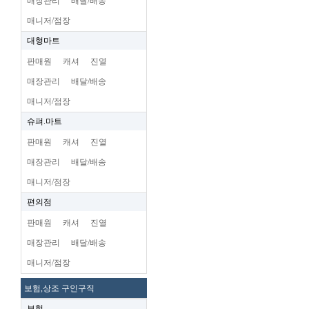
매장관리
배달/배송
매니저/점장
대형마트
판매원
캐셔
진열
매장관리
배달/배송
매니저/점장
슈펴.마트
판매원
캐셔
진열
매장관리
배달/배송
매니저/점장
편의점
판매원
캐셔
진열
매장관리
배달/배송
매니저/점장
보험,상조 구인구직
보험