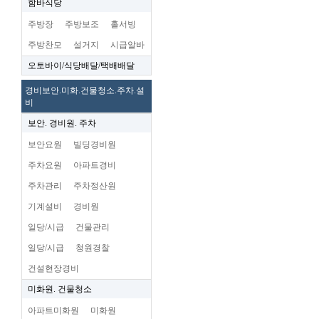
함바식당
주방장
주방보조
홀서빙
주방찬모
설거지
시급알바
오토바이/식당배달/택배배달
경비보안.미화.건물청소.주차.설
비
보안. 경비원. 주차
보안요원
빌딩경비원
주차요원
아파트경비
주차관리
주차정산원
기계설비
경비원
일당/시급
건물관리
일당/시급
청원경찰
건설현장경비
미화원. 건물청소
아파트미화원
미화원