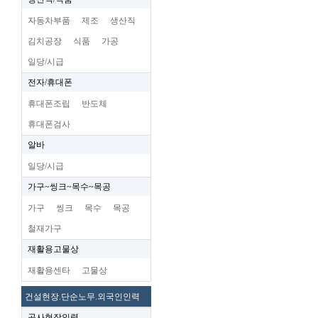
자동차부품
제조
생산직
김치공장
식품
가공
일당/시급
전자/휴대폰
휴대폰조립
반도체
휴대폰검사
알바
일당/시급
가구~씽크~목수~목공
가구
씽크
목수
목공
철재가구
재활용고물상
재활용센타
고물상
건설현장.단순노무.외국인인력
공사현장인력