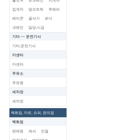
불도저
포크레인
지게차
집게차
덤프트럭
추레라
레미콘
굴삭기
로더
크레인
일당,시급
기타 ~~ 운전기사
기타,운전기사
카센타
카센타
주유소
주유원
세차장
세차장
백화점, 마트, 슈퍼, 편의점
백화점
편매원
캐셔
진열