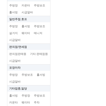
주방장
카운터
주방보조
홀서빙
시급알바
일반주점.호프
주방장
홀서빙
주방보조
설거지
웨이터
매니저
시급알바
편의점/면세점
편의점판매원
기타 판매점원
시급알바
포장마차
주방장
주방보조
홀서빙
시급알바
기타업종,일당
홀서빙
주방장
주방보조
카운타
웨이터
주차