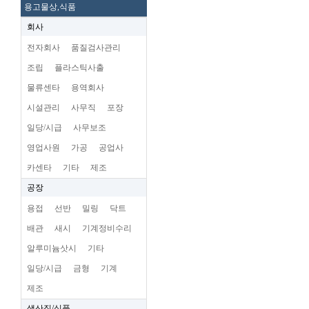
용고물상,식품
회사
전자회사
품질검사관리
조립
플라스틱사출
물류센타
용역회사
시설관리
사무직
포장
일당/시급
사무보조
영업사원
가공
공업사
카센타
기타
제조
공장
용접
선반
밀링
닥트
배관
새시
기계정비수리
알루미늄삿시
기타
일당/시급
금형
기계
제조
생산직/식품