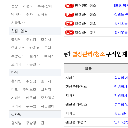
펜션관리/청소
[포항 북
점장
카운타
주차/장치
웨이터
주차
감자탕
펜션관리/청소
강원도 
시급알바
펜션관리/청소
공기좋은
횟집 , 일식
펜션관리/청소
공기좋은
홀서빙
주방장
조리사
주방보조
카운터
주차
별장관리/청소
구직인재
주방찬모
설거지
매니저
요리사
시급알바
업종
한식
지배인
숙박업 
홀서빙
주방장
조리사
펜션관리/청소
안녕하세
찬모
주방보조
설거지
지배인
안녕하세
지배인
카운터
주차/장치
펜션관리/청소
부부팀 일
요리사
부부팀
시급알바
지배인
공간 관리
감자탕
펜션관리/청소
남자3명
홀서빙
주방장
찬모