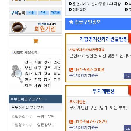
운전기사/카센타/주유소/세차장
백
매매임대
긴급구인정보
가폄명지산카라반글램핑
가폄명지산카라반글램핑
근면하고 성실한 직원 몇분 모십니다
전국
서울
경기
인천
부산
대구
광주
대전
031-582-0008
울산
강원
경남
경북
근무지: 경기 가평군
긴급
전남
전북
충남
충북
제주
세종
해외
무지개펜션
부부팀취업구인구직~~
무지개펜션
부부팀취업 구인구직
무지개펜션 구인 (남자. 또는 부부)
호텔청소부부
농장부부팀
010-9473-7879
모텔청소부부
양돈장부부
근무지: 경기 가평군
긴급