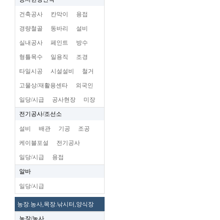
건축공사
칸막이
용접
경량철골
동바리
설비
실내공사
페인트
방수
형틀목수
일용직
조경
타일시공
시설설비
철거
고물상/재활용센타
외국인
일당/시급
공사현장
미장
전기공사/조선소
설비
배관
기공
조공
케이블포설
전기공사
일당/시급
용접
알바
일당/시급
농장.농사,목장.낚시터,양식장
농장/농사