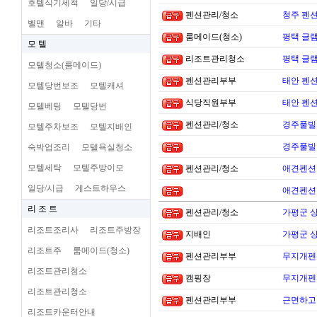
호텔식기세척
일당/시급
펜션관리/청소
청주 펜션
벨맨
알바
기타
룸메이드(청소)
평택 글램
모 텔
리조트관리청소
평택 글램
모텔청소(룸메이드)
펜션관리부부
태안 펜
모텔당번보조
모텔캐셔
식당직원부부
태안 펜
모텔베팅
모텔당번
펜션관리/청소
경주풀빌
모텔주차보조
모텔지배인
경주풀빌
숙박업조리
모텔욕실청소
모텔세탁
모텔주방이모
펜션관리/청소
애견펜션 
일당/시급
게스트하우스
애견펜션 
리 조 트
펜션관리/청소
가평군 
리조트조리사
리조트주방장
지배인
가평군 
리조트주
룸메이드(청소)
펜션관리부부
무지개펜션
리조트관리청소
캠핑장
무지개펜션
리조트관리청소
펜션관리부부
근면하고 
리조트카운터안내