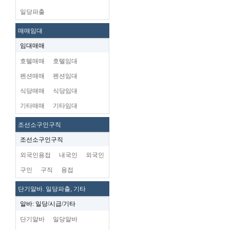
일당파출
매매임대
임대매매
호텔매매
호텔임대
펜션매매
펜션임대
식당매매
식당임대
기타매매
기타임대
조선소구인구직
조선소구인구직
외국인용접
내국인
외국인
구인
구직
용접
단기알바. 일당파출, 기타
알바: 일당/시급/기타
단기알바
일당알바