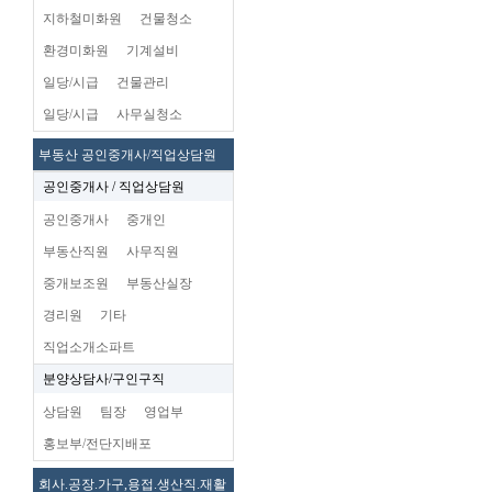
지하철미화원
건물청소
환경미화원
기계설비
일당/시급
건물관리
일당/시급
사무실청소
부동산 공인중개사/직업상담원
공인중개사 / 직업상담원
공인중개사
중개인
부동산직원
사무직원
중개보조원
부동산실장
경리원
기타
직업소개소파트
분양상담사/구인구직
상담원
팀장
영업부
홍보부/전단지배포
회사.공장.가구,용접.생산직.재활