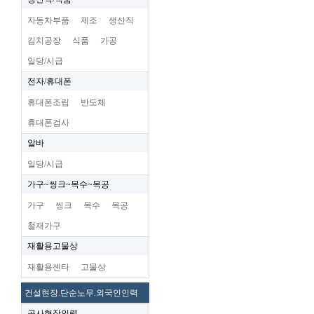
자동차부품
제조
생산직
김치공장
식품
가공
일당/시급
전자/휴대폰
휴대폰조립
반도체
휴대폰검사
알바
일당/시급
가구~씽크~목수~목공
가구
씽크
목수
목공
철재가구
재활용고물상
재활용센타
고물상
건설현장.단순노무.외국인인력
공사현장인력