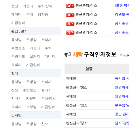
펜션관리/청소
[포항 북
점장
카운타
주차/장치
웨이터
주차
감자탕
펜션관리/청소
강원도 
시급알바
펜션관리/청소
공기좋은
횟집 , 일식
펜션관리/청소
공기좋은
홀서빙
주방장
조리사
주방보조
카운터
주차
세탁
구직인재정보
한눈
주방찬모
설거지
매니저
요리사
시급알바
업종
한식
지배인
숙박업 
홀서빙
주방장
조리사
펜션관리/청소
안녕하세
찬모
주방보조
설거지
지배인
안녕하세
지배인
카운터
주차/장치
펜션관리/청소
부부팀 일
요리사
부부팀
시급알바
지배인
공간 관리
감자탕
펜션관리/청소
남자3명
홀서빙
주방장
찬모