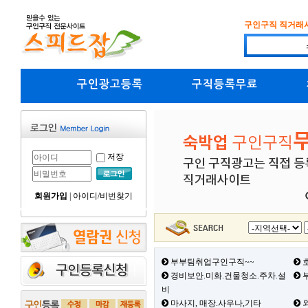
구인구직 직거래
구인광고등록
구직등록무료
저장
회원가입
|
아이디/비번찾기
부부팀취업구인구직~~
호
경비보안.미화.건물청소.주차.설
부
비
마사지, 매장.사우나,기타