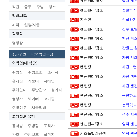
펜션관리/청소
남자 펜
직원
총무
주방
청소
펜션관리/청소
성실하게
알바/세탁
지배인
성실하게
세탁
일당/시급
펜션관리/청소
경주 호
캠핑장
펜션관리/청소
펜션 청소
캠핑장
펜션관리/청소
강원도 
식당/구인구직(숙박업식당)
펜션관리/청소
가평 키
숙박업(내 식당)
캠핑장
사천그램
주방장
주방보조
조리사
펜션관리/청소
사천 캠핑
홀서빙
카운터
지배인
캠핑장
사천 캠핑
주차안내
주방찬모
설거지
펜션관리/청소
근면하고
영양사
웨이터
고기집
캠핑장
능력있고 
주방이모
시급알바
펜션관리/청소
경주 지
고기집,정육점
펜션관리/청소
영덕 펜
홀서빙
주방장
조리사
키즈풀빌라펜션
영덕 펜
찬모
주방보조
설거지