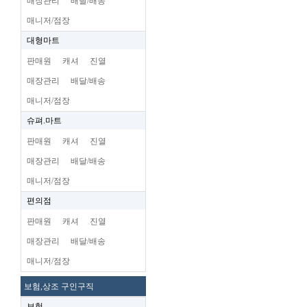
매장관리
배달/배송
매니저/점장
대형마트
판매원
캐셔
진열
매장관리
배달/배송
매니저/점장
슈펴.마트
판매원
캐셔
진열
매장관리
배달/배송
매니저/점장
편의점
판매원
캐셔
진열
매장관리
배달/배송
매니저/점장
보험,상조 구인구직
보험