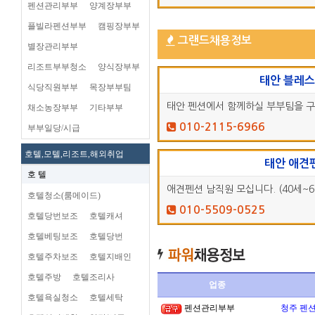
펜션관리부부
양계장부부
플빌라펜션부부
캠핑장부부
그랜드채용정보
별장관리부부
리조트부부청소
양식장부부
태안 블레
식당직원부부
목장부부팀
태안 펜션에서 함께하실 부부팀을 
채소농장부부
기타부부
010-2115-6966
부부일당/시급
호텔,모텔,리조트,해외취업
태안 애견
호 텔
애견펜션 남직원 모십니다. (40세~6
호텔청소(룸메이드)
010-5509-0525
호텔당번보조
호텔캐셔
호텔베팅보조
호텔당번
호텔주차보조
호텔지배인
호텔주방
호텔조리사
업종
호텔욕실청소
호텔세탁
펜션관리부부
청주 펜션