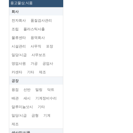
용고물상,식품
회사
전자회사
품질검사관리
조립
플라스틱사출
물류센타
용역회사
시설관리
사무직
포장
일당/시급
사무보조
영업사원
가공
공업사
카센타
기타
제조
공장
용접
선반
밀링
닥트
배관
새시
기계정비수리
알루미늄삿시
기타
일당/시급
금형
기계
제조
생산직/식품