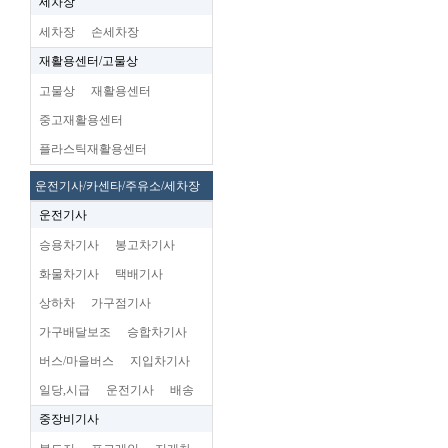
세차장
세차장
손세차장
재활용센터/고물상
고물상
재활용센터
중고재활용센터
플라스틱재활용센터
운전기사/카센타/주유소/세차장
운전기사
승용차기사
봉고차기사
화물차기사
택배기사
상하차
가구점기사
가구배달보조
승합차기사
버스/마을버스
지입차기사
일당,시급
운전기사
배송
중장비기사