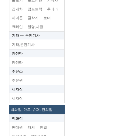
불도저
포크레인
지게차
집게차
덤프트럭
추레라
레미콘
굴삭기
로더
크레인
일당,시급
기타 ~~ 운전기사
기타,운전기사
카센타
카센타
주유소
주유원
세차장
세차장
백화점, 마트, 슈퍼, 편의점
백화점
편매원
캐셔
진열