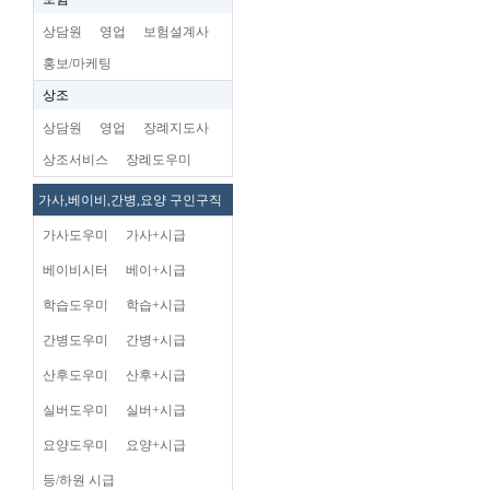
상담원
영업
보험설계사
홍보/마케팅
상조
상담원
영업
장례지도사
상조서비스
장례도우미
가사,베이비,간병,요양 구인구직
가사도우미
가사+시급
베이비시터
베이+시급
학습도우미
학습+시급
간병도우미
간병+시급
산후도우미
산후+시급
실버도우미
실버+시급
요양도우미
요양+시급
등/하원 시급