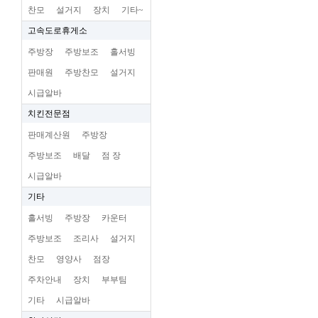
찬모
설거지
장치
기타~
고속도로휴게소
주방장
주방보조
홀서빙
판매원
주방찬모
설거지
시급알바
치킨전문점
판매계산원
주방장
주방보조
배달
점 장
시급알바
기타
홀서빙
주방장
카운터
주방보조
조리사
설거지
찬모
영양사
점장
주차안내
장치
부부팀
기타
시급알바