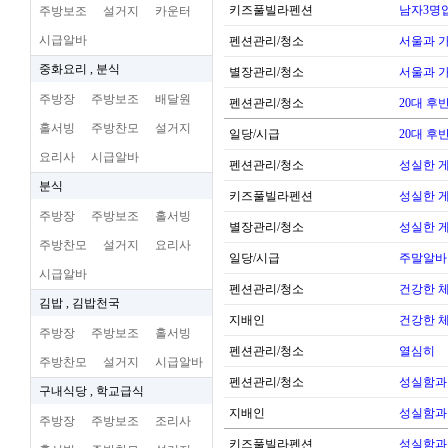
키즈풀빌라펜션
남자3명
주방보조
설거지
카운터
시급알바
펜션관리/청소
서울과 
중화요리 , 분식
별장관리/청소
서울과 
주방장
주방보조
배달원
펜션관리/청소
20대 후
홀서빙
주방찬모
설거지
일당/시급
20대 후
요리사
시급알바
펜션관리/청소
성실한 
분식
키즈풀빌라펜션
성실한 
주방장
주방보조
홀서빙
별장관리/청소
성실한 
주방찬모
설거지
요리사
일당/시급
주말알바
시급알바
펜션관리/청소
건강한 
김밥 , 김밥천국
지배인
건강한 
주방장
주방보조
홀서빙
펜션관리/청소
열심히
주방찬모
설거지
시급알바
펜션관리/청소
성실함과
구내식당 , 학교급식
지배인
성실함과
주방장
주방보조
조리사
키즈풀빌라펜션
성실함과