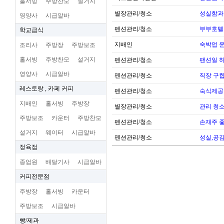
홀서빙
주방찬모
설거지
별장관리/청소
성실함과
영양사
시급알바
펜션관리/청소
부부호톌
학교급식
지배인
숙박업 운
조리사
주방장
주방보조
홀서빙
주방찬모
설거지
펜션관리/청소
팬션일 
영양사
시급알바
펜션관리/청소
직장 구
레스토랑 , 카페 커피
펜션관리/청소
숙식제공
지배인
홀서빙
주방장
별장관리/청소
관리 청
주방보조
카운터
주방찬모
펜션관리/청소
손재주 
설거지
웨이터
시급알바
펜션관리/청소
성실,공감
정육점
종업원
배달기사
시급알바
커피전문점
주방장
홀서빙
카운터
주방보조
시급알바
빵/제과