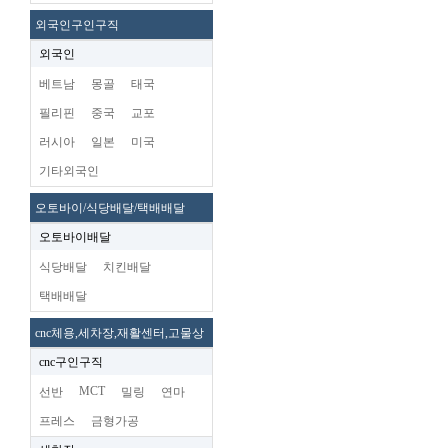
외국인구인구직
외국인
베트남
몽골
태국
필리핀
중국
교포
러시아
일본
미국
기타외국인
오토바이/식당배달/택배배달
오토바이배달
식당배달
치킨배달
택배배달
cnc체용,세차장,재활센터,고물상
cnc구인구직
MCT
선반
밀링
연마
프레스
금형가공