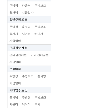
주방장
카운터
주방보조
홀서빙
시급알바
일반주점.호프
주방장
홀서빙
주방보조
설거지
웨이터
매니저
시급알바
편의점/면세점
편의점판매원
기타 판매점원
시급알바
포장마차
주방장
주방보조
홀서빙
시급알바
기타업종,일당
홀서빙
주방장
주방보조
카운타
웨이터
주차