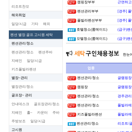
캠핑장부부
근면하고 
리조트찬모
펜션관리부부
[경주] 
해외취업
플빌라펜션부부
[경주] 
일당/시급
기타
해외
호텔청소(룸메이드)
(급구)팬
펜션 별장.골프.고시원 세탁
모텔청소(룸메이드)
(급구)팬
펜션관리/청소
펜션관리/청소
펜션주바
세탁
구인채용정보
한눈
지배인
일당/시급
업종
키즈풀빌라펜션
별장~관리
펜션관리/청소
글램핑장
별장관리/청소
캠핑장
글램핑장
골프장~ 관리
펜션관리/청소
경주관리
안내데스크
골프장관리/청소
펜션관리/청소
풀빌라에
지배인
홀~
카운터
주바
키즈풀빌라펜션
풀빌라에
주방보조
일당/시급
펜션관리/청소
리조트/
고시원