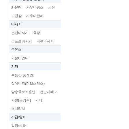
카운터
사우나청소
세신
기관장
사우나관리
마사지
건전마사지
족탕
스포츠마사지
피부마사지
주유소
카운터안내
기타
부동산(중개인)
잡메니저(직업소개소)
방송국보조출연
전단지배포
사찰(공양주)
기타
써니리치
시급/알바
일당/시급