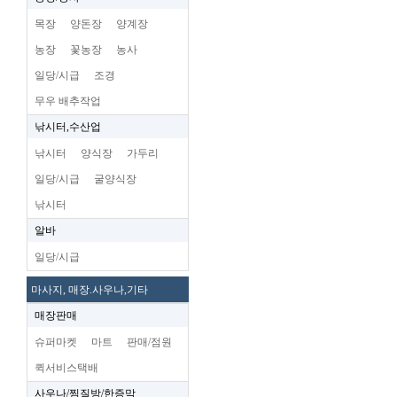
목장
양돈장
양계장
농장
꽃농장
농사
일당/시급
조경
무우 배추작업
낚시터,수산업
낚시터
양식장
가두리
일당/시급
굴양식장
낚시터
알바
일당/시급
마사지, 매장.사우나,기타
매장판매
슈퍼마켓
마트
판매/점원
퀵서비스택배
사우나/찜질방/한증막