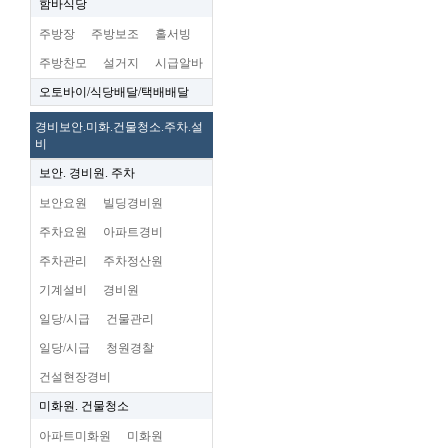
함바식당
주방장
주방보조
홀서빙
주방찬모
설거지
시급알바
오토바이/식당배달/택배배달
경비보안.미화.건물청소.주차.설
비
보안. 경비원. 주차
보안요원
빌딩경비원
주차요원
아파트경비
주차관리
주차정산원
기계설비
경비원
일당/시급
건물관리
일당/시급
청원경찰
건설현장경비
미화원. 건물청소
아파트미화원
미화원