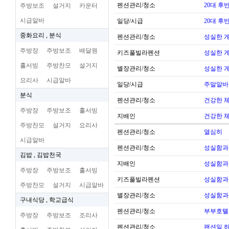
펜션관리/청소
20대 후
주방보조
설거지
카운터
시급알바
일당/시급
20대 후
중화요리 , 분식
펜션관리/청소
성실한 
주방장
주방보조
배달원
키즈풀빌라펜션
성실한 
홀서빙
주방찬모
설거지
별장관리/청소
성실한 
요리사
시급알바
일당/시급
주말알바
분식
펜션관리/청소
건강한 
주방장
주방보조
홀서빙
지배인
건강한 
주방찬모
설거지
요리사
펜션관리/청소
열심히
시급알바
펜션관리/청소
성실함과
김밥 , 김밥천국
지배인
성실함과
주방장
주방보조
홀서빙
키즈풀빌라펜션
성실함과
주방찬모
설거지
시급알바
별장관리/청소
성실함과
구내식당 , 학교급식
펜션관리/청소
부부호톌
주방장
주방보조
조리사
펜션관리/청소
팬션일 