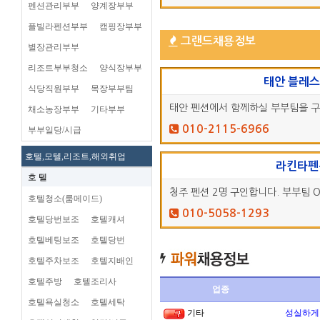
펜션관리부부
양계장부부
플빌라펜션부부
캠핑장부부
그랜드채용정보
별장관리부부
리조트부부청소
양식장부부
태안 블레
식당직원부부
목장부부팀
태안 펜션에서 함께하실 부부팀을 
채소농장부부
기타부부
010-2115-6966
부부일당/시급
호텔,모텔,리조트,해외취업
라킨타펜
호 텔
청주 펜션 2명 구인합니다. 부부팀 O
호텔청소(룸메이드)
010-5058-1293
호텔당번보조
호텔캐셔
호텔베팅보조
호텔당번
호텔주차보조
호텔지배인
호텔주방
호텔조리사
업종
호텔욕실청소
호텔세탁
기타
성실하게