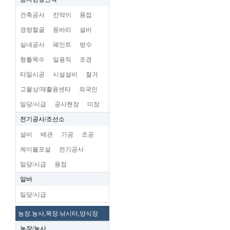
건축공사
칸막이
용접
경량철골
동바리
설비
실내공사
페인트
방수
형틀목수
일용직
조경
타일시공
시설설비
철거
고물상/재활용센타
외국인
일당/시급
공사현장
미장
전기공사/조선소
설비
배관
기공
조공
케이블포설
전기공사
일당/시급
용접
알바
일당/시급
농장.농사,목장.낚시터,양식장
농장/농사