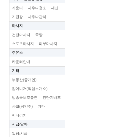
카운터
사우나청소
세신
기관장
사우나관리
마사지
건전마사지
족탕
스포츠마사지
피부마사지
주유소
카운터안내
기타
부동산(중개인)
잡메니저(직업소개소)
방송국보조출연
전단지배포
사찰(공양주)
기타
써니리치
시급/알바
일당/시급