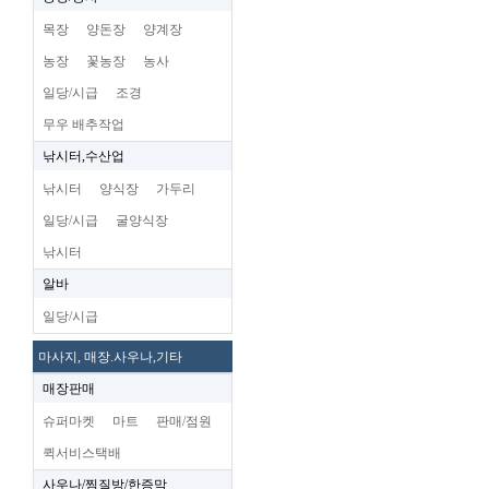
목장
양돈장
양계장
농장
꽃농장
농사
일당/시급
조경
무우 배추작업
낚시터,수산업
낚시터
양식장
가두리
일당/시급
굴양식장
낚시터
알바
일당/시급
마사지, 매장.사우나,기타
매장판매
슈퍼마켓
마트
판매/점원
퀵서비스택배
사우나/찜질방/한증막