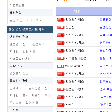
리조트찬모
업종
해외취업
펜션관리/청소
글램핑장
일당/시급
기타
해외
캠핑장
글램핑장
펜션 별장.골프.고시원 세탁
펜션관리/청소
평택 글램
펜션관리/청소
펜션관리/청소
경주관리
펜션관리/청소
펜션주바
펜션관리/청소
풀빌라에
지배인
일당/시급
키즈풀빌라펜션
풀빌라에
키즈풀빌라펜션
별장~관리
펜션관리/청소
리조트/
별장관리/청소
펜션관리/청소
남자 펜
골프장~ 관리
펜션관리/청소
경주풀빌
안내데스크
골프장관리/청소
펜션관리/청소
경주 호
지배인
홀~
카운터
주바
펜션관리/청소
[경주] 
주방보조
일당/시급
지배인
[경주] 
고시원