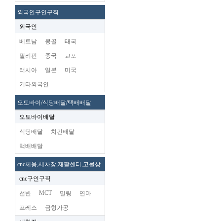
외국인구인구직
외국인
베트남
몽골
태국
필리핀
중국
교포
러시아
일본
미국
기타외국인
오토바이/식당배달/택배배달
오토바이배달
식당배달
치킨배달
택배배달
cnc체용,세차장,재활센터,고물상
cnc구인구직
MCT
선반
밀링
연마
프레스
금형가공