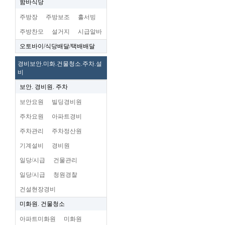
함바식당
주방장
주방보조
홀서빙
주방찬모
설거지
시급알바
오토바이/식당배달/택배배달
경비보안.미화.건물청소.주차.설
비
보안. 경비원. 주차
보안요원
빌딩경비원
주차요원
아파트경비
주차관리
주차정산원
기계설비
경비원
일당/시급
건물관리
일당/시급
청원경찰
건설현장경비
미화원. 건물청소
아파트미화원
미화원