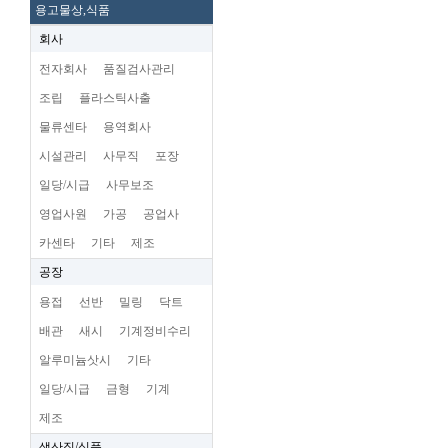
용고물상,식품
회사
전자회사
품질검사관리
조립
플라스틱사출
물류센타
용역회사
시설관리
사무직
포장
일당/시급
사무보조
영업사원
가공
공업사
카센타
기타
제조
공장
용접
선반
밀링
닥트
배관
새시
기계정비수리
알루미늄삿시
기타
일당/시급
금형
기계
제조
생산직/식품