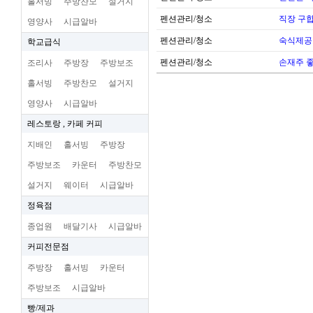
홀서빙
주방찬모
설거지
펜션관리/청소
직장 구
영양사
시급알바
펜션관리/청소
숙식제공
학교급식
펜션관리/청소
손재주 
조리사
주방장
주방보조
홀서빙
주방찬모
설거지
영양사
시급알바
레스토랑 , 카페 커피
지배인
홀서빙
주방장
주방보조
카운터
주방찬모
설거지
웨이터
시급알바
정육점
종업원
배달기사
시급알바
커피전문점
주방장
홀서빙
카운터
주방보조
시급알바
빵/제과