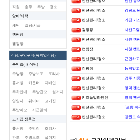
펜션관리/청소
펜션 청소
직원
총무
주방
청소
펜션관리/청소
강원도 
알바/세탁
펜션관리/청소
가평 키
세탁
일당/시급
캠핑장
사천그램
캠핑장
펜션관리/청소
사천 캠핑
캠핑장
캠핑장
사천 캠핑
식당/구인구직(숙박업식당)
펜션관리/청소
근면하고
숙박업(내 식당)
캠핑장
능력있고 
주방장
주방보조
조리사
펜션관리/청소
경주 지
홀서빙
카운터
지배인
펜션관리/청소
영덕 펜
주차안내
주방찬모
설거지
키즈풀빌라펜션
영덕 펜
영양사
웨이터
고기집
펜션관리/청소
[포항 북
주방이모
시급알바
펜션관리/청소
강원도 
고기집,정육점
홀서빙
주방장
조리사
찬모
주방보조
설거지