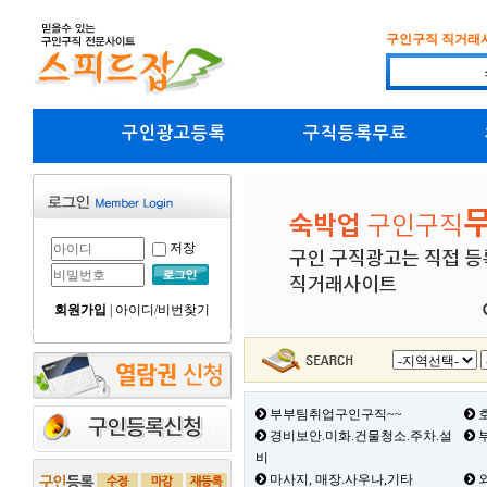
구인구직 직거래
구인광고등록
구직등록무료
저장
회원가입
|
아이디/비번찾기
부부팀취업구인구직~~
호
경비보안.미화.건물청소.주차.설
부
비
마사지, 매장.사우나,기타