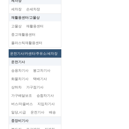
세차장
세차장
손세차장
재활용센터/고물상
고물상
재활용센터
중고재활용센터
플라스틱재활용센터
운전기사/카센타/주유소/세차장
운전기사
승용차기사
봉고차기사
화물차기사
택배기사
상하차
가구점기사
가구배달보조
승합차기사
버스/마을버스
지입차기사
일당,시급
운전기사
배송
중장비기사