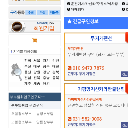
운전기사/카센타/주유소/세차장
백
매매임대
긴급구인정보
무지개펜션
무지개펜션
무지개펜션 구인 (남자. 또는 부부)
전국
서울
경기
인천
부산
대구
광주
대전
010-9473-7879
울산
강원
경남
경북
근무지: 경기 가평군
긴급
전남
전북
충남
충북
제주
세종
해외
가폄명지산카라반글램핑
부부팀취업구인구직~~
가폄명지산카라반글램핑
부부팀취업 구인구직
근면하고 성실한 직원 몇분 모십니다
호텔청소부부
농장부부팀
031-582-0008
모텔청소부부
양돈장부부
근무지: 경기 가평군
긴급