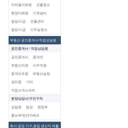
지하철미화원
건물청소
환경미화원
기계설비
일당/시급
건물관리
일당/시급
사무실청소
부동산 공인중개사/직업상담원
공인중개사 / 직업상담원
공인중개사
중개인
부동산직원
사무직원
중개보조원
부동산실장
경리원
기타
직업소개소파트
분양상담사/구인구직
상담원
팀장
영업부
홍보부/전단지배포
회사.공장.가구,용접.생산직.재활