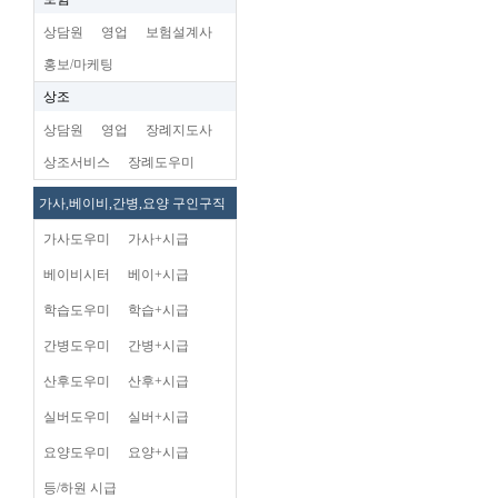
상담원
영업
보험설계사
홍보/마케팅
상조
상담원
영업
장례지도사
상조서비스
장례도우미
가사,베이비,간병,요양 구인구직
가사도우미
가사+시급
베이비시터
베이+시급
학습도우미
학습+시급
간병도우미
간병+시급
산후도우미
산후+시급
실버도우미
실버+시급
요양도우미
요양+시급
등/하원 시급