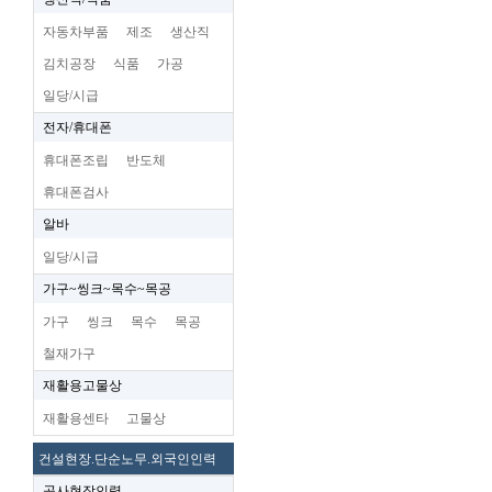
자동차부품
제조
생산직
김치공장
식품
가공
일당/시급
전자/휴대폰
휴대폰조립
반도체
휴대폰검사
알바
일당/시급
가구~씽크~목수~목공
가구
씽크
목수
목공
철재가구
재활용고물상
재활용센타
고물상
건설현장.단순노무.외국인인력
공사현장인력