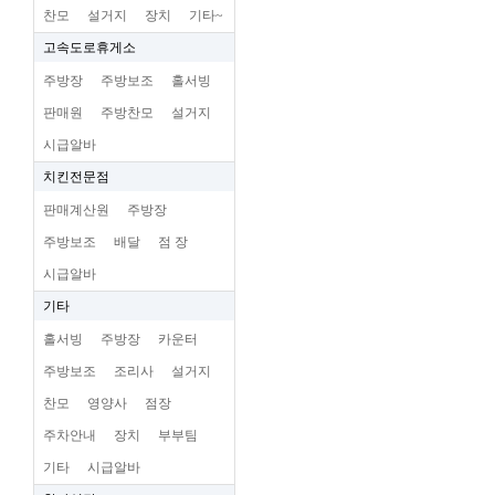
찬모
설거지
장치
기타~
고속도로휴게소
주방장
주방보조
홀서빙
판매원
주방찬모
설거지
시급알바
치킨전문점
판매계산원
주방장
주방보조
배달
점 장
시급알바
기타
홀서빙
주방장
카운터
주방보조
조리사
설거지
찬모
영양사
점장
주차안내
장치
부부팀
기타
시급알바