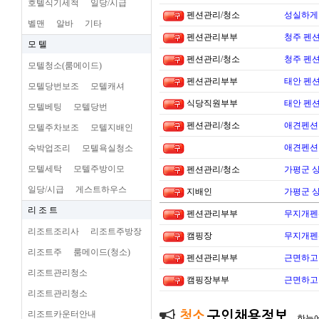
호텔식기세척
일당/시급
펜션관리/청소
성실하게
벨맨
알바
기타
펜션관리부부
청주 펜션
모 텔
펜션관리/청소
청주 펜션
모텔청소(룸메이드)
펜션관리부부
태안 펜
모텔당번보조
모텔캐셔
식당직원부부
태안 펜
모텔베팅
모텔당번
펜션관리/청소
애견펜션 
모텔주차보조
모텔지배인
애견펜션 
숙박업조리
모텔욕실청소
모텔세탁
모텔주방이모
펜션관리/청소
가평군 
일당/시급
게스트하우스
지배인
가평군 
리 조 트
펜션관리부부
무지개펜션
리조트조리사
리조트주방장
캠핑장
무지개펜션
리조트주
룸메이드(청소)
펜션관리부부
근면하고 
리조트관리청소
캠핑장부부
근면하고 
리조트관리청소
리조트카운터안내
청소
구인채용정보
한눈