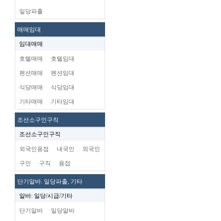
일당파출
매매임대
임대매매
호텔매매
호텔임대
펜션매매
펜션임대
식당매매
식당임대
기타매매
기타임대
조선소구인구직
조선소구인구직
외국인용접
내국인
외국인
구인
구직
용접
단기알바. 일당파출, 기타
알바: 일당/시급/기타
단기알바
일당알바