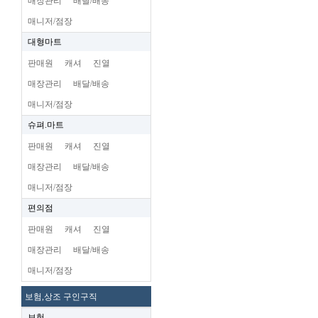
매장관리
배달/배송
매니저/점장
대형마트
판매원
캐셔
진열
매장관리
배달/배송
매니저/점장
슈펴.마트
판매원
캐셔
진열
매장관리
배달/배송
매니저/점장
편의점
판매원
캐셔
진열
매장관리
배달/배송
매니저/점장
보험,상조 구인구직
보험