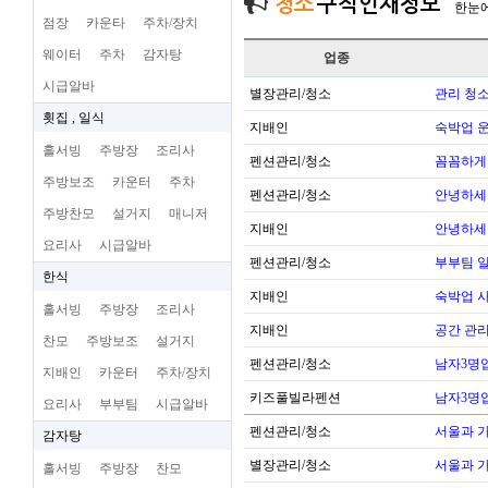
청소
구직인재정보
한눈
점장
카운타
주차/장치
웨이터
주차
감자탕
업종
시급알바
별장관리/청소
관리 청
횟집 , 일식
지배인
숙박업 운
홀서빙
주방장
조리사
펜션관리/청소
꼼꼼하게
주방보조
카운터
주차
펜션관리/청소
안녕하세
주방찬모
설거지
매니저
지배인
안녕하세
요리사
시급알바
펜션관리/청소
부부팀 일
한식
지배인
숙박업 
홀서빙
주방장
조리사
지배인
공간 관리
찬모
주방보조
설거지
펜션관리/청소
남자3명
지배인
카운터
주차/장치
키즈풀빌라펜션
남자3명
요리사
부부팀
시급알바
펜션관리/청소
서울과 
감자탕
별장관리/청소
서울과 
홀서빙
주방장
찬모