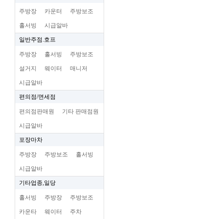
주방장
카운터
주방보조
홀서빙
시급알바
일반주점.호프
주방장
홀서빙
주방보조
설거지
웨이터
매니저
시급알바
편의점/면세점
편의점판매원
기타 판매점원
시급알바
포장마차
주방장
주방보조
홀서빙
시급알바
기타업종,일당
홀서빙
주방장
주방보조
카운타
웨이터
주차