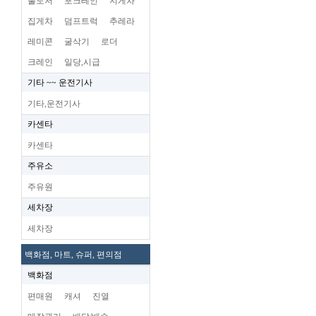
불도저
포크레인
지게차
집게차
덤프트럭
추레라
레미콘
굴삭기
로더
크레인
일당,시급
기타 ~~ 운전기사
기타,운전기사
카센타
카센타
주유소
주유원
세차장
세차장
백화점, 마트, 슈퍼, 편의점
백화점
편매원
캐셔
진열