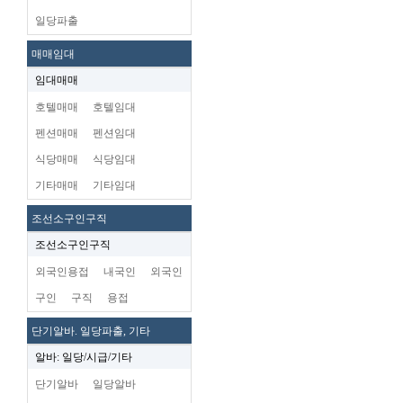
일당파출
매매임대
임대매매
호텔매매
호텔임대
펜션매매
펜션임대
식당매매
식당임대
기타매매
기타임대
조선소구인구직
조선소구인구직
외국인용접
내국인
외국인
구인
구직
용접
단기알바. 일당파출, 기타
알바: 일당/시급/기타
단기알바
일당알바