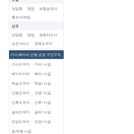
상담원
영업
보험설계사
홍보/마케팅
상조
상담원
영업
장례지도사
상조서비스
장례도우미
가사,베이비,간병,요양 구인구직
가사도우미
가사+시급
베이비시터
베이+시급
학습도우미
학습+시급
간병도우미
간병+시급
산후도우미
산후+시급
실버도우미
실버+시급
요양도우미
요양+시급
등/하원 시급