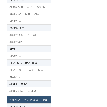
자동차부품
제조
생산직
김치공장
식품
가공
일당/시급
전자/휴대폰
휴대폰조립
반도체
휴대폰검사
알바
일당/시급
가구~씽크~목수~목공
가구
씽크
목수
목공
철재가구
재활용고물상
재활용센타
고물상
건설현장.단순노무.외국인인력
공사현장인력