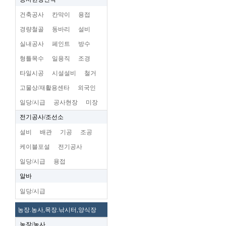
건축공사
칸막이
용접
경량철골
동바리
설비
실내공사
페인트
방수
형틀목수
일용직
조경
타일시공
시설설비
철거
고물상/재활용센타
외국인
일당/시급
공사현장
미장
전기공사/조선소
설비
배관
기공
조공
케이블포설
전기공사
일당/시급
용접
알바
일당/시급
농장.농사,목장.낚시터,양식장
농장/농사