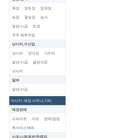
목장
양돈장
양계장
농장
꽃농장
농사
일당/시급
조경
무우 배추작업
낚시터,수산업
낚시터
양식장
가두리
일당/시급
굴양식장
낚시터
알바
일당/시급
마사지, 매장.사우나,기타
매장판매
슈퍼마켓
마트
판매/점원
퀵서비스택배
사우나/찜질방/한증막