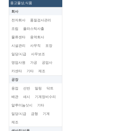
용고물상,식품
회사
전자회사
품질검사관리
조립
플라스틱사출
물류센타
용역회사
시설관리
사무직
포장
일당/시급
사무보조
영업사원
가공
공업사
카센타
기타
제조
공장
용접
선반
밀링
닥트
배관
새시
기계정비수리
알루미늄삿시
기타
일당/시급
금형
기계
제조
생산직/식품