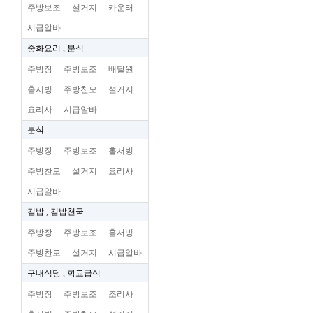
주방보조
설거지
카운터
시급알바
중화요리 , 분식
주방장
주방보조
배달원
홀서빙
주방찬모
설거지
요리사
시급알바
분식
주방장
주방보조
홀서빙
주방찬모
설거지
요리사
시급알바
김밥 , 김밥천국
주방장
주방보조
홀서빙
주방찬모
설거지
시급알바
구내식당 , 학교급식
주방장
주방보조
조리사