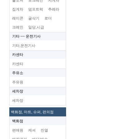
불도저
포크레인
지게차
집게차
덤프트럭
추레라
레미콘
굴삭기
로더
크레인
일당,시급
기타 ~~ 운전기사
기타,운전기사
카센타
카센타
주유소
주유원
세차장
세차장
백화점, 마트, 슈퍼, 편의점
백화점
편매원
캐셔
진열