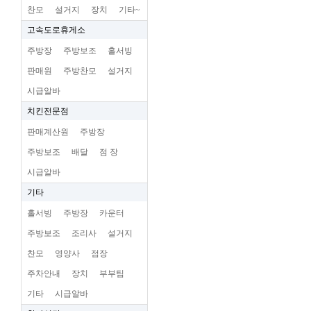
찬모
설거지
장치
기타~
고속도로휴게소
주방장
주방보조
홀서빙
판매원
주방찬모
설거지
시급알바
치킨전문점
판매계산원
주방장
주방보조
배달
점 장
시급알바
기타
홀서빙
주방장
카운터
주방보조
조리사
설거지
찬모
영양사
점장
주차안내
장치
부부팀
기타
시급알바