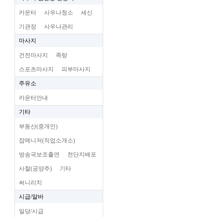
카운터
사우나청소
세신
기관장
사우나관리
마사지
건전마사지
족탕
스포츠마사지
피부마사지
주유소
카운터안내
기타
부동산(중개인)
잡메니저(직업소개소)
방송국보조출연
전단지배포
사찰(공양주)
기타
써니리치
시급/알바
일당/시급