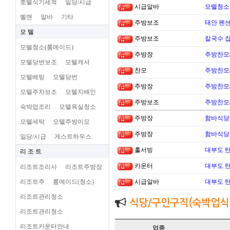
호텔식기세척
일당/시급
시급알바
모텔청소
벨맨
알바
기타
주방보조
태안 펜
모 텔
주방보조
칼국수 집
모텔청소(룸메이드)
주방장
주방찬모
모텔당번보조
모텔캐셔
찬모
주방찬모
모텔베팅
모텔당번
주방장
주방찬모
모텔주차보조
모텔지배인
주방보조
주방찬모
숙박업조리
모텔욕실청소
주방장
함바식당
모텔세탁
모텔주방이모
주방장
함바식당
일당/시급
게스트하우스
홀서빙
대부도 
리 조 트
카운터
대부도 
리조트조리사
리조트주방장
리조트주
룸메이드(청소)
시급알바
대부도 
리조트관리청소
식당/구인구직(숙박업식
리조트관리청소
리조트카운터안내
업종