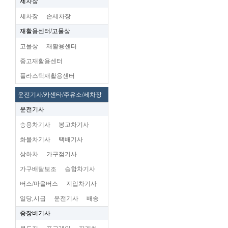
세차장
세차장
손세차장
재활용센터/고물상
고물상
재활용센터
중고재활용센터
플라스틱재활용센터
운전기사/카센타/주유소/세차장
운전기사
승용차기사
봉고차기사
화물차기사
택배기사
상하차
가구점기사
가구배달보조
승합차기사
버스/마을버스
지입차기사
일당,시급
운전기사
배송
중장비기사