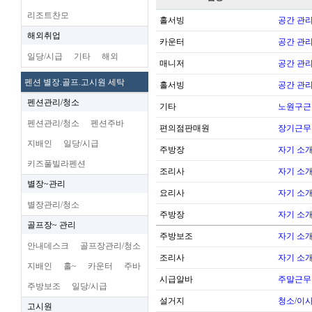
리조트찬모
홀서빙
공간 관리
해외취업
카운터
공간 관리
일당/시급
기타
해외
매니저
공간 관리
펜션 별장.골프.고시원 세탁
홀서빙
공간 관리
펜션관리/청소
기타
노원구근
펜션관리/청소
펜션주바
편의점판매원
장기근무
지배인
일당/시급
주방장
자기 소
키즈풀빌라펜션
조리사
자기 소
별장~관리
요리사
자기 소
별장관리/청소
주방장
자기 소
골프장~ 관리
주방보조
자기 소
안내데스크
골프장관리/청소
조리사
자기 소
지배인
홀~
카운터
주바
시급알바
주말근무
주방보조
일당/시급
설거지
청소/이사
고시원