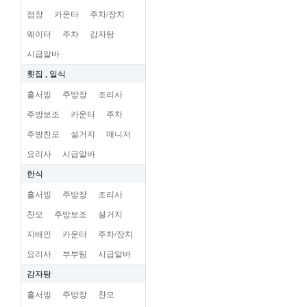
점장
카운타
주차/장치
웨이터
주차
감자탕
시급알바
횟집 , 일식
홀서빙
주방장
조리사
주방보조
카운터
주차
주방찬모
설거지
매니저
요리사
시급알바
한식
홀서빙
주방장
조리사
찬모
주방보조
설거지
지배인
카운터
주차/장치
요리사
부부팀
시급알바
감자탕
홀서빙
주방장
찬모