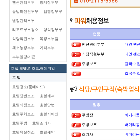
010-2115-6966
펜션관리부부
양계장부부
플빌라펜션부부
캠핑장부부
별장관리부부
리조트부부청소
양식장부부
업종
식당직원부부
목장부부팀
펜션관리부부
태안 펜
채소농장부부
기타부부
식당직원부부
태안 펜
부부일당/시급
주방보조
칼국수 집
호텔,모텔,리조트,해외취업
칼국수 집
호 텔
호텔청소(룸메이드)
식당/구인구직(숙박업식
호텔당번보조
호텔캐셔
업종
호텔베팅보조
호텔당번
호텔주차보조
호텔지배인
주방장
버거리동타
호텔주방
호텔조리사
주방보조
버거리동타
호텔욕실청소
호텔세탁
조리사
버거리동타