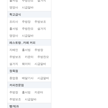
홀서빙
주방찬모
설거지
영양사
시급알바
학교급식
조리사
주방장
주방보조
홀서빙
주방찬모
설거지
영양사
시급알바
레스토랑 , 카페 커피
지배인
홀서빙
주방장
주방보조
카운터
주방찬모
설거지
웨이터
시급알바
정육점
종업원
배달기사
시급알바
커피전문점
주방장
홀서빙
카운터
주방보조
시급알바
빵/제과