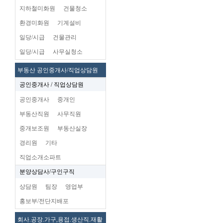
지하철미화원
건물청소
환경미화원
기계설비
일당/시급
건물관리
일당/시급
사무실청소
부동산 공인중개사/직업상담원
공인중개사 / 직업상담원
공인중개사
중개인
부동산직원
사무직원
중개보조원
부동산실장
경리원
기타
직업소개소파트
분양상담사/구인구직
상담원
팀장
영업부
홍보부/전단지배포
회사.공장.가구,용접.생산직.재활