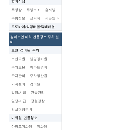
함바식당
주방장
주방보조
홀서빙
주방찬모
설거지
시급알바
오토바이/식당배달/택배배달
경비보안.미화.건물청소.주차.설
비
보안. 경비원. 주차
보안요원
빌딩경비원
주차요원
아파트경비
주차관리
주차정산원
기계설비
경비원
일당/시급
건물관리
일당/시급
청원경찰
건설현장경비
미화원. 건물청소
아파트미화원
미화원