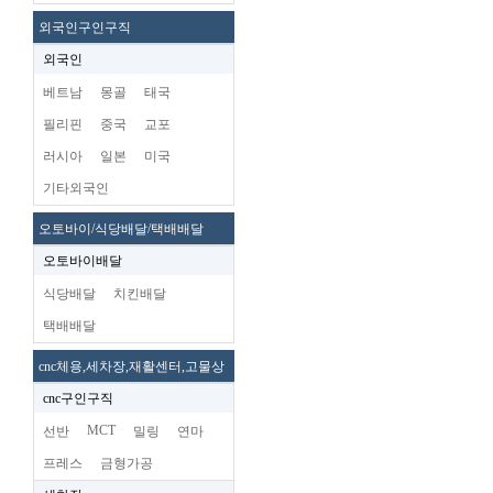
외국인구인구직
외국인
베트남
몽골
태국
필리핀
중국
교포
러시아
일본
미국
기타외국인
오토바이/식당배달/택배배달
오토바이배달
식당배달
치킨배달
택배배달
cnc체용,세차장,재활센터,고물상
cnc구인구직
MCT
선반
밀링
연마
프레스
금형가공