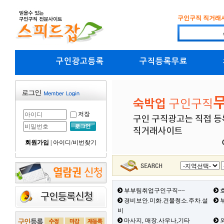
구인구직 직거래
구인광고등록
구직등록무료
저장
회원가입
|
아이디/비번찾기
부부팀취업구인구직~~
호
경비보안.미화.건물청소.주차.설
부
비
마사지, 매장.사우나,기타