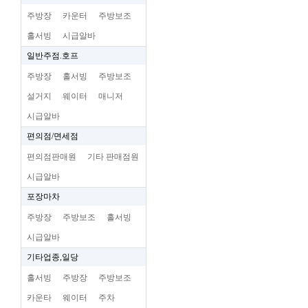
주방장
카운터
주방보조
홀서빙
시급알바
일반주점.호프
주방장
홀서빙
주방보조
설거지
웨이터
매니저
시급알바
편의점/면세점
편의점판매원
기타 판매점원
시급알바
포장마차
주방장
주방보조
홀서빙
시급알바
기타업종,일당
홀서빙
주방장
주방보조
카운타
웨이터
주차