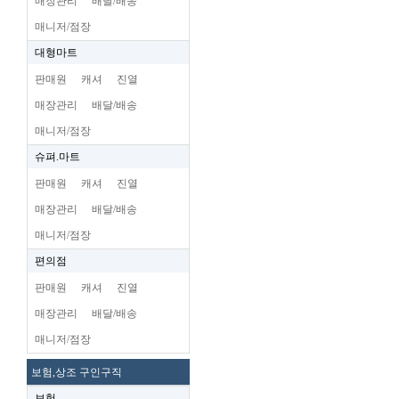
매장관리
배달/배송
매니저/점장
대형마트
판매원
캐셔
진열
매장관리
배달/배송
매니저/점장
슈펴.마트
판매원
캐셔
진열
매장관리
배달/배송
매니저/점장
편의점
판매원
캐셔
진열
매장관리
배달/배송
매니저/점장
보험,상조 구인구직
보험