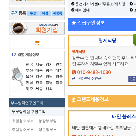
운전기사/카센타/주유소/세차장
백
매매임대
긴급구인정보
형제식당
형제식당
칼국수 집 입니다 숙소 단독 주택 리
링 혼자서 지랠수 있게 해드려요
전국
서울
경기
인천
부산
대구
광주
대전
010-9483-1080
울산
강원
경남
경북
근무지: 전남 신안군
긴급
전남
전북
충남
충북
제주
세종
해외
그랜드채용정보
부부팀취업구인구직~~
부부팀취업 구인구직
태안 블레
호텔청소부부
농장부부팀
태안 펜션에서 함께하실 부부팀을 
모텔청소부부
양돈장부부