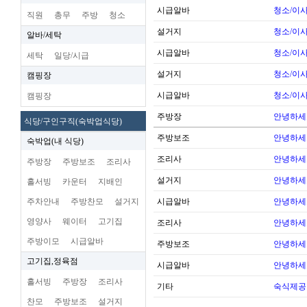
시급알바
청소/이사
직원
총무
주방
청소
설거지
청소/이사
알바/세탁
시급알바
청소/이사
세탁
일당/시급
설거지
청소/이사
캠핑장
시급알바
청소/이사
캠핑장
주방장
안녕하세
식당/구인구직(숙박업식당)
주방보조
안녕하세
숙박업(내 식당)
조리사
안녕하세
주방장
주방보조
조리사
설거지
안녕하세
홀서빙
카운터
지배인
주차안내
주방찬모
설거지
시급알바
안녕하세
영양사
웨이터
고기집
조리사
안녕하세
주방이모
시급알바
주방보조
안녕하세
고기집,정육점
시급알바
안녕하세
홀서빙
주방장
조리사
기타
숙식제공
찬모
주방보조
설거지