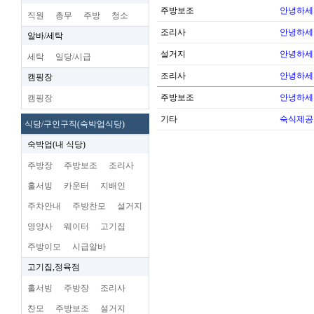
주방보조
안녕하세
직원
총무
주방
청소
조리사
안녕하세
알바/세탁
설거지
안녕하세
세탁
일당/시급
조리사
안녕하세
캠핑장
주방보조
안녕하세
캠핑장
기타
숙식제공
식당/구인구직(숙박업식당)
숙박업(내 식당)
주방장
주방보조
조리사
홀서빙
카운터
지배인
주차안내
주방찬모
설거지
영양사
웨이터
고기집
주방이모
시급알바
고기집,정육점
홀서빙
주방장
조리사
찬모
주방보조
설거지