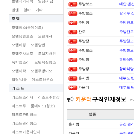
호텔식기세척
일당/시급
주방보조
태안 펜
벨맨
알바
기타
주방보조
칼국수 집
모 텔
주방장
주방찬모
모텔청소(룸메이드)
찬모
주방찬모
모텔당번보조
모텔캐셔
주방장
주방찬모
모텔베팅
모텔당번
주방보조
주방찬모
모텔주차보조
모텔지배인
주방장
함바식당
숙박업조리
모텔욕실청소
주방장
함바식당
모텔세탁
모텔주방이모
홀서빙
대부도 
일당/시급
게스트하우스
카운터
대부도 
리 조 트
리조트조리사
리조트주방장
카운터
구직인재정보
한
리조트주
룸메이드(청소)
업종
리조트관리청소
리조트관리청소
홀서빙
공간 관리
리조트카운터안내
카운터
공간 관리