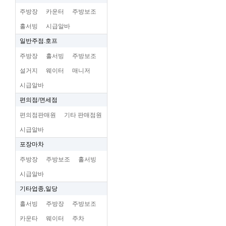
주방장
카운터
주방보조
홀서빙
시급알바
일반주점.호프
주방장
홀서빙
주방보조
설거지
웨이터
매니저
시급알바
편의점/면세점
편의점판매원
기타 판매점원
시급알바
포장마차
주방장
주방보조
홀서빙
시급알바
기타업종,일당
홀서빙
주방장
주방보조
카운타
웨이터
주차