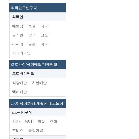
외국인구인구직
외국인
베트남
몽골
태국
필리핀
중국
교포
러시아
일본
미국
기타외국인
오토바이/식당배달/택배배달
오토바이배달
식당배달
치킨배달
택배배달
cnc체용,세차장,재활센터,고물상
cnc구인구직
MCT
선반
밀링
연마
프레스
금형가공