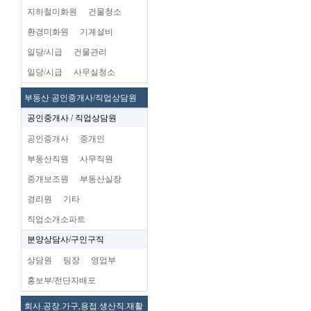
지하철미화원
건물청소
환경미화원
기계설비
일당/시급
건물관리
일당/시급
사무실청소
부동산 공인중개사/직업상담원
공인중개사 / 직업상담원
공인중개사
중개인
부동산직원
사무직원
중개보조원
부동산실장
경리원
기타
직업소개소파트
분양상담사/구인구직
상담원
팀장
영업부
홍보부/전단지배포
회사.공장.가구,용접.생산직.재활