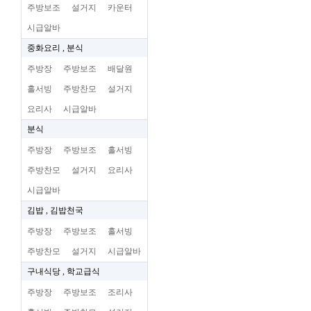
주방보조
설거지
카운터
시급알바
중화요리 , 분식
주방장
주방보조
배달원
홀서빙
주방찬모
설거지
요리사
시급알바
분식
주방장
주방보조
홀서빙
주방찬모
설거지
요리사
시급알바
김밥 , 김밥천국
주방장
주방보조
홀서빙
주방찬모
설거지
시급알바
구내식당 , 학교급식
주방장
주방보조
조리사