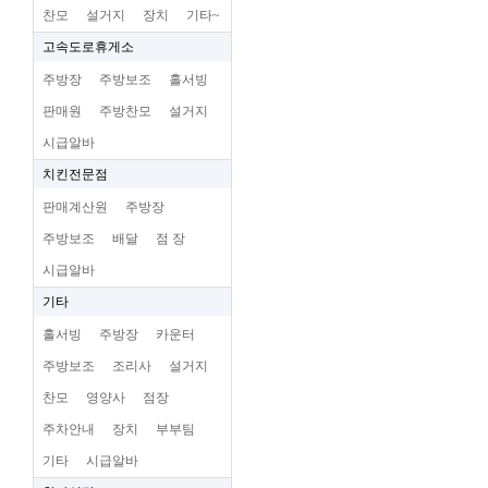
찬모
설거지
장치
기타~
고속도로휴게소
주방장
주방보조
홀서빙
판매원
주방찬모
설거지
시급알바
치킨전문점
판매계산원
주방장
주방보조
배달
점 장
시급알바
기타
홀서빙
주방장
카운터
주방보조
조리사
설거지
찬모
영양사
점장
주차안내
장치
부부팀
기타
시급알바