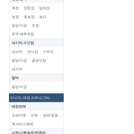
목장
양돈장
양계장
농장
꽃농장
농사
일당/시급
조경
무우 배추작업
낚시터,수산업
낚시터
양식장
가두리
일당/시급
굴양식장
낚시터
알바
일당/시급
마사지, 매장.사우나,기타
매장판매
슈퍼마켓
마트
판매/점원
퀵서비스택배
사우나/찜질방/한증막