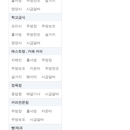
홀서빙
주방찬모
설거지
영양사
시급알바
학교급식
조리사
주방장
주방보조
홀서빙
주방찬모
설거지
영양사
시급알바
레스토랑 , 카페 커피
지배인
홀서빙
주방장
주방보조
카운터
주방찬모
설거지
웨이터
시급알바
정육점
종업원
배달기사
시급알바
커피전문점
주방장
홀서빙
카운터
주방보조
시급알바
빵/제과