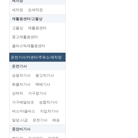
세차장
세차장
손세차장
재활용센터/고물상
고물상
재활용센터
중고재활용센터
플라스틱재활용센터
운전기사/카센타/주유소/세차장
운전기사
승용차기사
봉고차기사
화물차기사
택배기사
상하차
가구점기사
가구배달보조
승합차기사
버스/마을버스
지입차기사
일당,시급
운전기사
배송
중장비기사