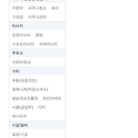
카운터
사우나청소
세신
기관장
사우나관리
마사지
건전마사지
족탕
스포츠마사지
피부마사지
주유소
카운터안내
기타
부동산(중개인)
잡메니저(직업소개소)
방송국보조출연
전단지배포
사찰(공양주)
기타
써니리치
시급/알바
일당/시급