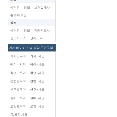
상담원
영업
보험설계사
홍보/마케팅
상조
상담원
영업
장례지도사
상조서비스
장례도우미
가사,베이비,간병,요양 구인구직
가사도우미
가사+시급
베이비시터
베이+시급
학습도우미
학습+시급
간병도우미
간병+시급
산후도우미
산후+시급
실버도우미
실버+시급
요양도우미
요양+시급
등/하원 시급