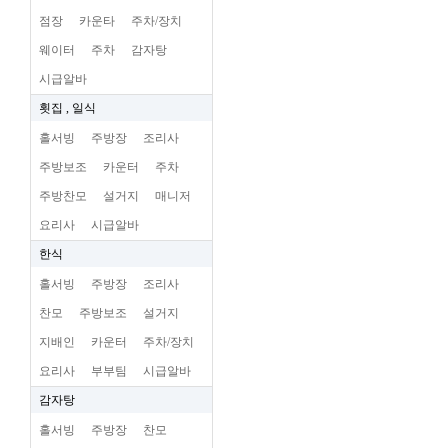
점장
카운타
주차/장치
웨이터
주차
감자탕
시급알바
횟집 , 일식
홀서빙
주방장
조리사
주방보조
카운터
주차
주방찬모
설거지
매니저
요리사
시급알바
한식
홀서빙
주방장
조리사
찬모
주방보조
설거지
지배인
카운터
주차/장치
요리사
부부팀
시급알바
감자탕
홀서빙
주방장
찬모