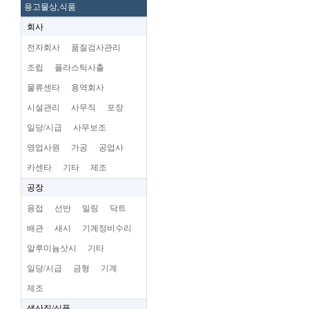
용고물상,식품
회사
전자회사
품질검사관리
조립
플라스틱사출
물류센타
용역회사
시설관리
사무직
포장
일당/시급
사무보조
영업사원
가공
공업사
카센타
기타
제조
공장
용접
선반
밀링
닥트
배관
새시
기계정비수리
알루미늄삿시
기타
일당/시급
금형
기계
제조
생산직/식품