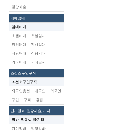
일당파출
매매임대
임대매매
호텔매매
호텔임대
펜션매매
펜션임대
식당매매
식당임대
기타매매
기타임대
조선소구인구직
조선소구인구직
외국인용접
내국인
외국인
구인
구직
용접
단기알바. 일당파출, 기타
알바: 일당/시급/기타
단기알바
일당알바