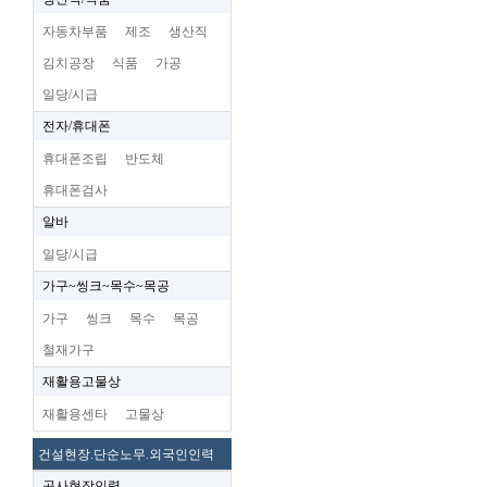
자동차부품
제조
생산직
김치공장
식품
가공
일당/시급
전자/휴대폰
휴대폰조립
반도체
휴대폰검사
알바
일당/시급
가구~씽크~목수~목공
가구
씽크
목수
목공
철재가구
재활용고물상
재활용센타
고물상
건설현장.단순노무.외국인인력
공사현장인력