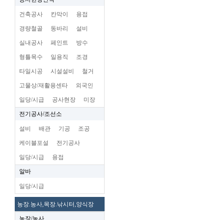
건축공사
칸막이
용접
경량철골
동바리
설비
실내공사
페인트
방수
형틀목수
일용직
조경
타일시공
시설설비
철거
고물상/재활용센타
외국인
일당/시급
공사현장
미장
전기공사/조선소
설비
배관
기공
조공
케이블포설
전기공사
일당/시급
용접
알바
일당/시급
농장.농사,목장.낚시터,양식장
농장/농사