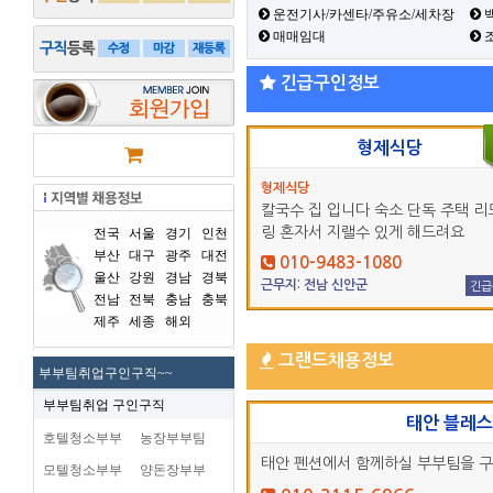
운전기사/카센타/주유소/세차장
백
매매임대
긴급구인정보
형제식당
형제식당
칼국수 집 입니다 숙소 단독 주택 리
링 혼자서 지랠수 있게 해드려요
전국
서울
경기
인천
부산
대구
광주
대전
010-9483-1080
울산
강원
경남
경북
근무지: 전남 신안군
긴급
전남
전북
충남
충북
제주
세종
해외
그랜드채용정보
부부팀취업구인구직~~
부부팀취업 구인구직
태안 블레
호텔청소부부
농장부부팀
태안 펜션에서 함께하실 부부팀을 
모텔청소부부
양돈장부부