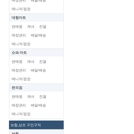
매장관리
배달/배송
매니저/점장
대형마트
판매원
캐셔
진열
매장관리
배달/배송
매니저/점장
슈펴.마트
판매원
캐셔
진열
매장관리
배달/배송
매니저/점장
편의점
판매원
캐셔
진열
매장관리
배달/배송
매니저/점장
보험,상조 구인구직
보험