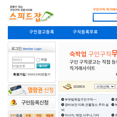
구인구직 직거래
구인광고등록
구직등록무료
저장
회원가입
|
아이디/비번찾기
부부팀취업구인구직~~
호
경비보안.미화.건물청소.주차.설
부
비
마사지, 매장.사우나,기타