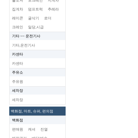
불도저
포크레인
지게차
집게차
덤프트럭
추레라
레미콘
굴삭기
로더
크레인
일당,시급
기타 ~~ 운전기사
기타,운전기사
카센타
카센타
주유소
주유원
세차장
세차장
백화점, 마트, 슈퍼, 편의점
백화점
편매원
캐셔
진열