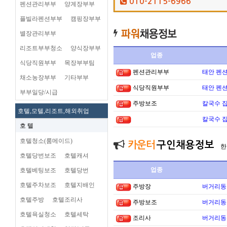
010-2115-6966
펜션관리부부
양계장부부
플빌라펜션부부
캠핑장부부
별장관리부부
리조트부부청소
양식장부부
업종
식당직원부부
목장부부팀
펜션관리부부
태안 펜
채소농장부부
기타부부
식당직원부부
태안 펜
부부일당/시급
주방보조
칼국수 집
호텔,모텔,리조트,해외취업
칼국수 집
호 텔
호텔청소(룸메이드)
카운터
구인채용정보
한
호텔당번보조
호텔캐셔
업종
호텔베팅보조
호텔당번
호텔주차보조
호텔지배인
주방장
버거리동타
호텔주방
호텔조리사
주방보조
버거리동타
호텔욕실청소
호텔세탁
조리사
버거리동타