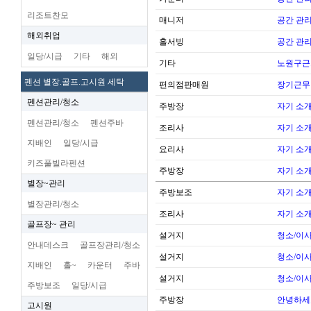
리조트찬모
매니저
공간 관리
해외취업
홀서빙
공간 관리
일당/시급
기타
해외
기타
노원구근
펜션 별장.골프.고시원 세탁
편의점판매원
장기근무
펜션관리/청소
주방장
자기 소
펜션관리/청소
펜션주바
조리사
자기 소
지배인
일당/시급
요리사
자기 소
키즈풀빌라펜션
주방장
자기 소
별장~관리
주방보조
자기 소
별장관리/청소
조리사
자기 소
골프장~ 관리
설거지
청소/이사
안내데스크
골프장관리/청소
설거지
청소/이사
지배인
홀~
카운터
주바
설거지
청소/이사
주방보조
일당/시급
주방장
안녕하세
고시원