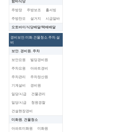
함바식당
주방장
주방보조
홀서빙
주방찬모
설거지
시급알바
오토바이/식당배달/택배배달
경비보안.미화.건물청소.주차.설
비
보안. 경비원. 주차
보안요원
빌딩경비원
주차요원
아파트경비
주차관리
주차정산원
기계설비
경비원
일당/시급
건물관리
일당/시급
청원경찰
건설현장경비
미화원. 건물청소
아파트미화원
미화원