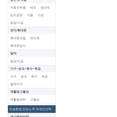
자동차부품
제조
생산직
김치공장
식품
가공
일당/시급
전자/휴대폰
휴대폰조립
반도체
휴대폰검사
알바
일당/시급
가구~씽크~목수~목공
가구
씽크
목수
목공
철재가구
재활용고물상
재활용센타
고물상
건설현장.단순노무.외국인인력
공사현장인력