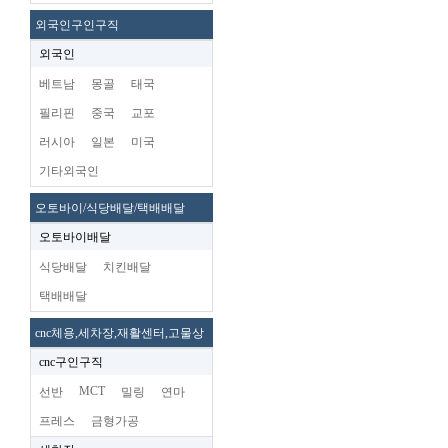
외국인구인구직
외국인
베트남
몽골
태국
필리핀
중국
교포
러시아
일본
미국
기타외국인
오토바이/식당배달/택배배달
오토바이배달
식당배달
치킨배달
택배배달
cnc체용,세차장,재활센터,고물상
cnc구인구직
MCT
선반
밀링
연마
프레스
금형가공