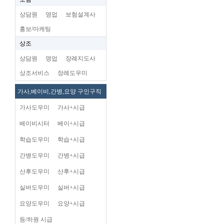
상담원
영업
보험설계사
홍보/마케팅
상조
상담원
영업
장례지도사
상조서비스
장례도우미
가사,베이비,간병,요양 구인구직
가사도우미
가사+시급
베이비시터
베이+시급
학습도우미
학습+시급
간병도우미
간병+시급
산후도우미
산후+시급
실버도우미
실버+시급
요양도우미
요양+시급
등/하원 시급