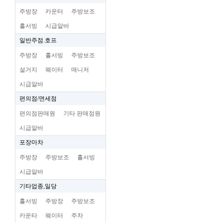
주방장
카운터
주방보조
홀서빙
시급알바
일반주점.호프
주방장
홀서빙
주방보조
설거지
웨이터
매니저
시급알바
편의점/면세점
편의점판매원
기타 판매점원
시급알바
포장마차
주방장
주방보조
홀서빙
시급알바
기타업종,일당
홀서빙
주방장
주방보조
카운타
웨이터
주차