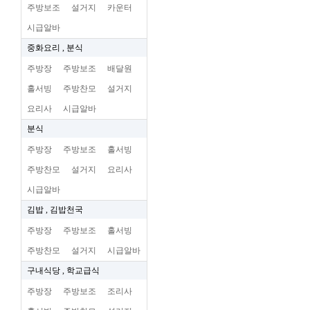
주방보조
설거지
카운터
시급알바
중화요리 , 분식
주방장
주방보조
배달원
홀서빙
주방찬모
설거지
요리사
시급알바
분식
주방장
주방보조
홀서빙
주방찬모
설거지
요리사
시급알바
김밥 , 김밥천국
주방장
주방보조
홀서빙
주방찬모
설거지
시급알바
구내식당 , 학교급식
주방장
주방보조
조리사