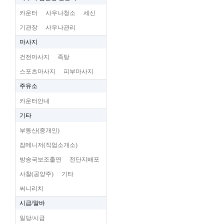
카운터
사우나청소
세신
기관장
사우나관리
마사지
건전마사지
족탕
스포츠마사지
피부마사지
주유소
카운터안내
기타
부동산(중개인)
잡메니저(직업소개소)
방송국보조출연
전단지배포
사찰(공양주)
기타
써니리치
시급/알바
일당/시급