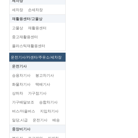
세차장
세차장
손세차장
재활용센터/고물상
고물상
재활용센터
중고재활용센터
플라스틱재활용센터
운전기사/카센타/주유소/세차장
운전기사
승용차기사
봉고차기사
화물차기사
택배기사
상하차
가구점기사
가구배달보조
승합차기사
버스/마을버스
지입차기사
일당,시급
운전기사
배송
중장비기사