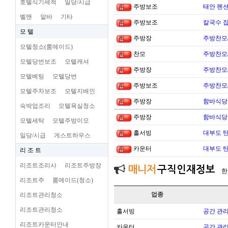
호텔식기세척
일당/시급
주방보조
태안 펜
벨맨
알바
기타
주방보조
칼국수 집
모 텔
주방장
주방찬모
모텔청소(룸메이드)
찬모
주방찬모
모텔당번보조
모텔캐셔
주방장
주방찬모
모텔베팅
모텔당번
주방보조
주방찬모
모텔주차보조
모텔지배인
주방장
함바식당
숙박업조리
모텔욕실청소
주방장
함바식당
모텔세탁
모텔주방이모
홀서빙
대부도 
일당/시급
게스트하우스
카운터
대부도 
리 조 트
리조트조리사
리조트주방장
매니저
구직인재정보
한
리조트주
룸메이드(청소)
업종
리조트관리청소
리조트관리청소
홀서빙
공간 관리
리조트카운터안내
카운터
공간 관리