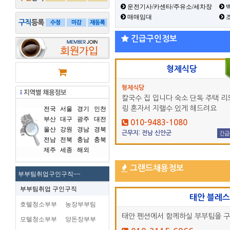
운전기사/카센타/주유소/세차장
백
매매임대
긴급구인정보
형제식당
형제식당
칼국수 집 입니다 숙소 단독 주택 리
링 혼자서 지랠수 있게 해드려요
전국
서울
경기
인천
부산
대구
광주
대전
010-9483-1080
울산
강원
경남
경북
근무지: 전남 신안군
긴급
전남
전북
충남
충북
제주
세종
해외
그랜드채용정보
부부팀취업구인구직~~
부부팀취업 구인구직
태안 블레
호텔청소부부
농장부부팀
태안 펜션에서 함께하실 부부팀을 
모텔청소부부
양돈장부부