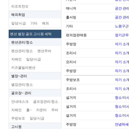
리조트찬모
매니저
공간 관리
해외취업
홀서빙
공간 관리
일당/시급
기타
해외
기타
노원구근
펜션 별장.골프.고시원 세탁
편의점판매원
장기근무
펜션관리/청소
주방장
자기 소
펜션관리/청소
펜션주바
조리사
자기 소
지배인
일당/시급
요리사
자기 소
키즈풀빌라펜션
주방장
자기 소
별장~관리
주방보조
자기 소
별장관리/청소
조리사
자기 소
골프장~ 관리
설거지
청소/이사
안내데스크
골프장관리/청소
설거지
청소/이사
지배인
홀~
카운터
주바
설거지
청소/이사
주방보조
일당/시급
주방장
안녕하세
고시원