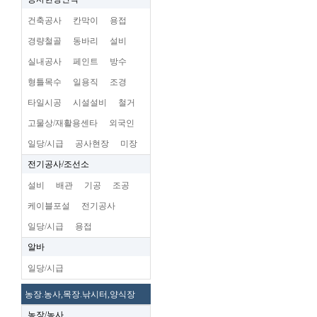
건축공사
칸막이
용접
경량철골
동바리
설비
실내공사
페인트
방수
형틀목수
일용직
조경
타일시공
시설설비
철거
고물상/재활용센타
외국인
일당/시급
공사현장
미장
전기공사/조선소
설비
배관
기공
조공
케이블포설
전기공사
일당/시급
용접
알바
일당/시급
농장.농사,목장.낚시터,양식장
농장/농사