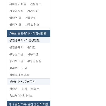
지하철미화원
건물청소
환경미화원
기계설비
일당/시급
건물관리
일당/시급
사무실청소
부동산 공인중개사/직업상담원
공인중개사 / 직업상담원
공인중개사
중개인
부동산직원
사무직원
중개보조원
부동산실장
경리원
기타
직업소개소파트
분양상담사/구인구직
상담원
팀장
영업부
홍보부/전단지배포
회사.공장.가구,용접.생산직.재활