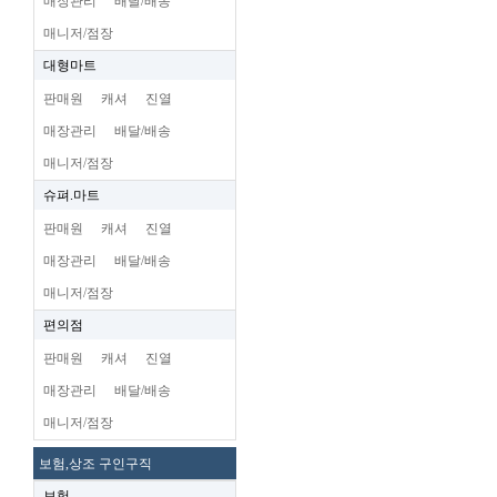
매장관리
배달/배송
매니저/점장
대형마트
판매원
캐셔
진열
매장관리
배달/배송
매니저/점장
슈펴.마트
판매원
캐셔
진열
매장관리
배달/배송
매니저/점장
편의점
판매원
캐셔
진열
매장관리
배달/배송
매니저/점장
보험,상조 구인구직
보험