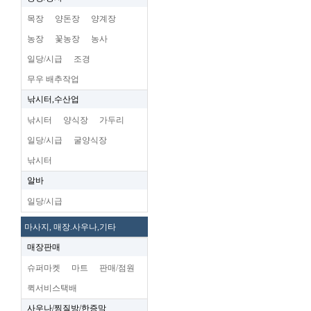
목장
양돈장
양계장
농장
꽃농장
농사
일당/시급
조경
무우 배추작업
낚시터,수산업
낚시터
양식장
가두리
일당/시급
굴양식장
낚시터
알바
일당/시급
마사지, 매장.사우나,기타
매장판매
슈퍼마켓
마트
판매/점원
퀵서비스택배
사우나/찜질방/한증막