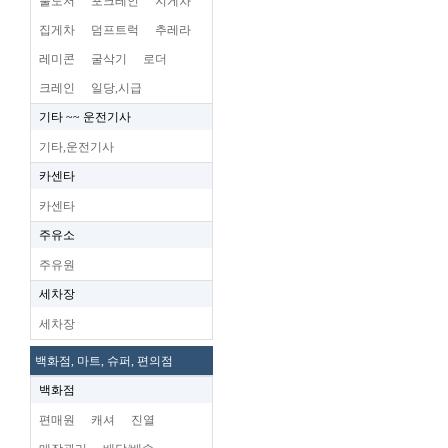
불도저
포크레인
지게차
집게차
덤프트럭
추레라
레미콘
굴삭기
로더
크레인
일당,시급
기타 ~~ 운전기사
기타,운전기사
카센타
카센타
주유소
주유원
세차장
세차장
백화점, 마트, 슈퍼, 편의점
백화점
편매원
캐셔
진열