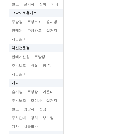
찬모
설거지
장치
기타~
고속도로휴게소
주방장
주방보조
홀서빙
판매원
주방찬모
설거지
시급알바
치킨전문점
판매계산원
주방장
주방보조
배달
점 장
시급알바
기타
홀서빙
주방장
카운터
주방보조
조리사
설거지
찬모
영양사
점장
주차안내
장치
부부팀
기타
시급알바