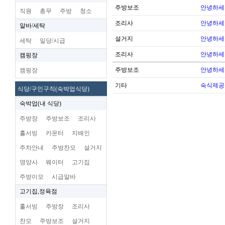
주방보조
안녕하세
직원
총무
주방
청소
조리사
안녕하세
알바/세탁
설거지
안녕하세
세탁
일당/시급
조리사
안녕하세
캠핑장
주방보조
안녕하세
캠핑장
기타
숙식제공
식당/구인구직(숙박업식당)
숙박업(내 식당)
주방장
주방보조
조리사
홀서빙
카운터
지배인
주차안내
주방찬모
설거지
영양사
웨이터
고기집
주방이모
시급알바
고기집,정육점
홀서빙
주방장
조리사
찬모
주방보조
설거지