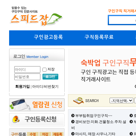
구인구직 직거래
구인광고등록
구직등록무료
저장
회원가입
|
아이디/비번찾기
부부팀취업구인구직~~
호
경비보안.미화.건물청소.주차.설
부
비
마사지, 매장.사우나,기타