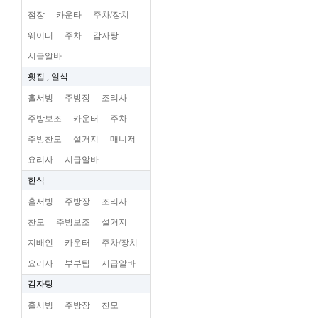
점장
카운타
주차/장치
웨이터
주차
감자탕
시급알바
횟집 , 일식
홀서빙
주방장
조리사
주방보조
카운터
주차
주방찬모
설거지
매니저
요리사
시급알바
한식
홀서빙
주방장
조리사
찬모
주방보조
설거지
지배인
카운터
주차/장치
요리사
부부팀
시급알바
감자탕
홀서빙
주방장
찬모