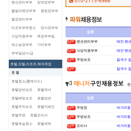
010-2115-6966
펜션관리부부
양계장부부
플빌라펜션부부
캠핑장부부
별장관리부부
리조트부부청소
양식장부부
업종
식당직원부부
목장부부팀
펜션관리부부
태안 펜
채소농장부부
기타부부
식당직원부부
태안 펜
부부일당/시급
주방보조
칼국수 집
호텔,모텔,리조트,해외취업
칼국수 집
호 텔
호텔청소(룸메이드)
매니저
구인채용정보
한
호텔당번보조
호텔캐셔
업종
호텔베팅보조
호텔당번
호텔주차보조
호텔지배인
주방장
버거리동타
호텔주방
호텔조리사
주방보조
버거리동타
호텔욕실청소
호텔세탁
조리사
버거리동타