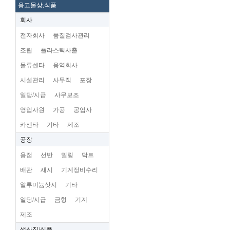
용고물상,식품
회사
전자회사
품질검사관리
조립
플라스틱사출
물류센타
용역회사
시설관리
사무직
포장
일당/시급
사무보조
영업사원
가공
공업사
카센타
기타
제조
공장
용접
선반
밀링
닥트
배관
새시
기계정비수리
알루미늄삿시
기타
일당/시급
금형
기계
제조
생산직/식품