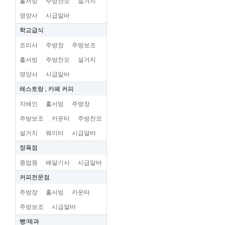
홀서빙
주방찬모
설거지
영양사
시급알바
학교급식
조리사
주방장
주방보조
홀서빙
주방찬모
설거지
영양사
시급알바
레스토랑 , 카페 커피
지배인
홀서빙
주방장
주방보조
카운터
주방찬모
설거지
웨이터
시급알바
정육점
종업원
배달기사
시급알바
커피전문점
주방장
홀서빙
카운터
주방보조
시급알바
빵/제과