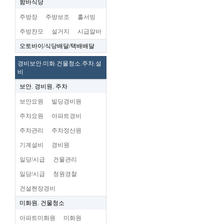
함바식당
주방장
주방보조
홀서빙
주방찬모
설거지
시급알바
오토바이/식당배달/택배배달
경비보안.미화.건물청소.주차.설
비
보안. 경비원. 주차
보안요원
빌딩경비원
주차요원
아파트경비
주차관리
주차정산원
기계설비
경비원
일당/시급
건물관리
일당/시급
청원경찰
건설현장경비
미화원. 건물청소
아파트미화원
미화원