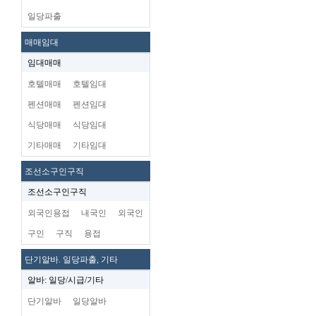
일당파출
매매임대
임대매매
호텔매매
호텔임대
펜션매매
펜션임대
식당매매
식당임대
기타매매
기타임대
조선소구인구직
조선소구인구직
외국인용접
내국인
외국인
구인
구직
용접
단기알바. 일당파출, 기타
알바: 일당/시급/기타
단기알바
일당알바