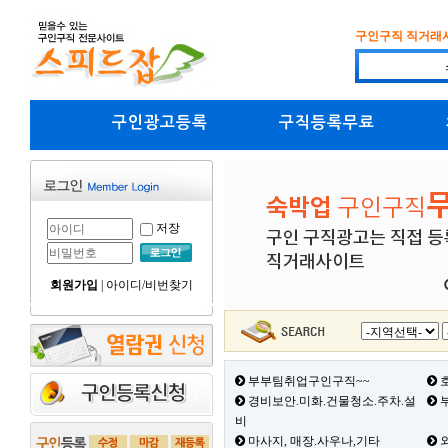
구인구직 직거래
구인광고등록
구직등록무료
저장
회원가입
|
아이디/비번찾기
부부팀취업구인구직~~
호
경비보안.미화.건물청소.주차.설
부
비
마사지, 매장.사우나,기타