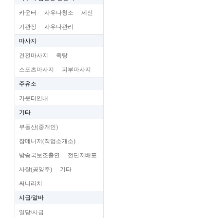
카운터
사우나청소
세신
기관장
사우나관리
마사지
건전마사지
족탕
스포츠마사지
피부마사지
주유소
카운터안내
기타
부동산(중개인)
잡메니저(직업소개소)
방송국보조출연
전단지배포
사찰(공양주)
기타
써니리치
시급/알바
일당/시급