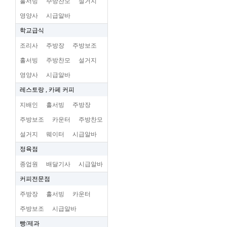
홀서빙
주방찬모
설거지
영양사
시급알바
학교급식
조리사
주방장
주방보조
홀서빙
주방찬모
설거지
영양사
시급알바
레스토랑 , 카페 커피
지배인
홀서빙
주방장
주방보조
카운터
주방찬모
설거지
웨이터
시급알바
정육점
종업원
배달기사
시급알바
커피전문점
주방장
홀서빙
카운터
주방보조
시급알바
빵/제과