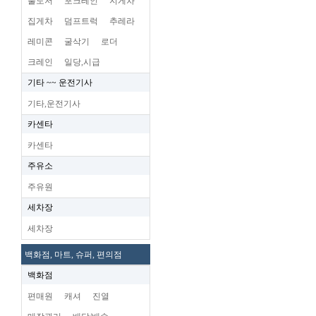
불도저
포크레인
지게차
집게차
덤프트럭
추레라
레미콘
굴삭기
로더
크레인
일당,시급
기타 ~~ 운전기사
기타,운전기사
카센타
카센타
주유소
주유원
세차장
세차장
백화점, 마트, 슈퍼, 편의점
백화점
편매원
캐셔
진열