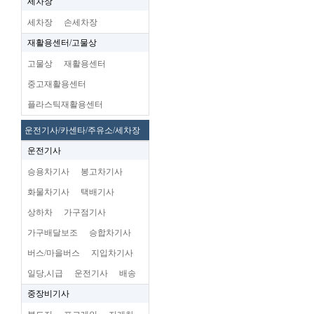
세차장
세차장
손세차장
재활용센터/고물상
고물상
재활용센터
중고재활용센터
플라스틱재활용센터
운전기사/카센타/주유소/세차장
운전기사
승용차기사
봉고차기사
화물차기사
택배기사
상하차
가구점기사
가구배달보조
승합차기사
버스/마을버스
지입차기사
일당,시급
운전기사
배송
중장비기사