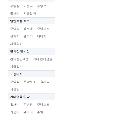
주방장
카운터
주방보조
홀서빙
시급알바
일반주점.호프
주방장
홀서빙
주방보조
설거지
웨이터
매니저
시급알바
편의점/면세점
편의점판매원
기타 판매점원
시급알바
포장마차
주방장
주방보조
홀서빙
시급알바
기타업종,일당
홀서빙
주방장
주방보조
카운타
웨이터
주차