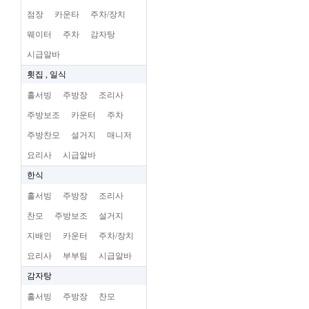
점장
카운타
주차/장치
웨이터
주차
감자탕
시급알바
횟집 , 일식
홀서빙
주방장
조리사
주방보조
카운터
주차
주방찬모
설거지
매니저
요리사
시급알바
한식
홀서빙
주방장
조리사
찬모
주방보조
설거지
지배인
카운터
주차/장치
요리사
부부팀
시급알바
감자탕
홀서빙
주방장
찬모