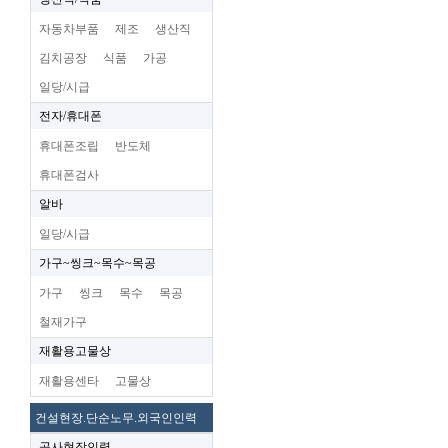
자동차부품
제조
생산직
김치공장
식품
가공
일당/시급
전자/휴대폰
휴대폰조립
반도체
휴대폰검사
알바
일당/시급
가구~씽크~목수~목공
가구
씽크
목수
목공
철재가구
재활용고물상
재활용센타
고물상
건설현장.단순노무.외국인인력
공사현장인력