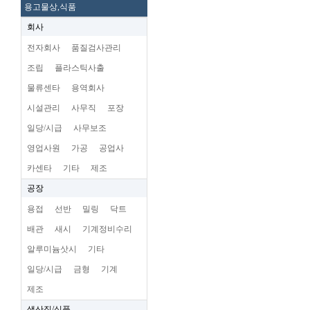
용고물상,식품
회사
전자회사
품질검사관리
조립
플라스틱사출
물류센타
용역회사
시설관리
사무직
포장
일당/시급
사무보조
영업사원
가공
공업사
카센타
기타
제조
공장
용접
선반
밀링
닥트
배관
새시
기계정비수리
알루미늄삿시
기타
일당/시급
금형
기계
제조
생산직/식품