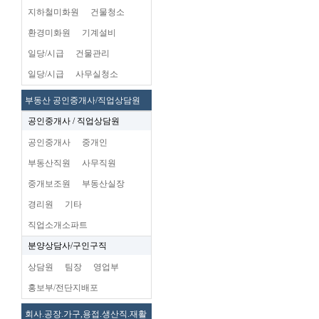
지하철미화원
건물청소
환경미화원
기계설비
일당/시급
건물관리
일당/시급
사무실청소
부동산 공인중개사/직업상담원
공인중개사 / 직업상담원
공인중개사
중개인
부동산직원
사무직원
중개보조원
부동산실장
경리원
기타
직업소개소파트
분양상담사/구인구직
상담원
팀장
영업부
홍보부/전단지배포
회사.공장.가구,용접.생산직.재활