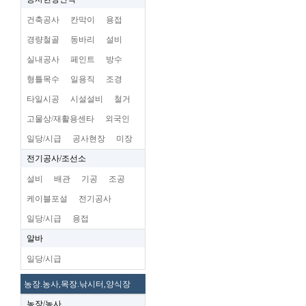
건축공사
칸막이
용접
경량철골
동바리
설비
실내공사
페인트
방수
형틀목수
일용직
조경
타일시공
시설설비
철거
고물상/재활용센타
외국인
일당/시급
공사현장
미장
전기공사/조선소
설비
배관
기공
조공
케이블포설
전기공사
일당/시급
용접
알바
일당/시급
농장.농사,목장.낚시터,양식장
농장/농사