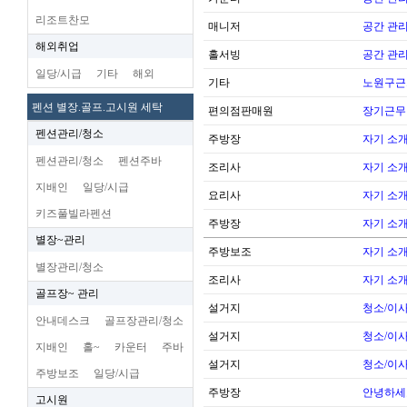
리조트찬모
매니저
공간 관리
해외취업
홀서빙
공간 관리
일당/시급
기타
해외
기타
노원구근
펜션 별장.골프.고시원 세탁
편의점판매원
장기근무
펜션관리/청소
주방장
자기 소
펜션관리/청소
펜션주바
조리사
자기 소
지배인
일당/시급
요리사
자기 소
키즈풀빌라펜션
주방장
자기 소
별장~관리
주방보조
자기 소
별장관리/청소
조리사
자기 소
골프장~ 관리
설거지
청소/이사
안내데스크
골프장관리/청소
설거지
청소/이사
지배인
홀~
카운터
주바
설거지
청소/이사
주방보조
일당/시급
주방장
안녕하세
고시원