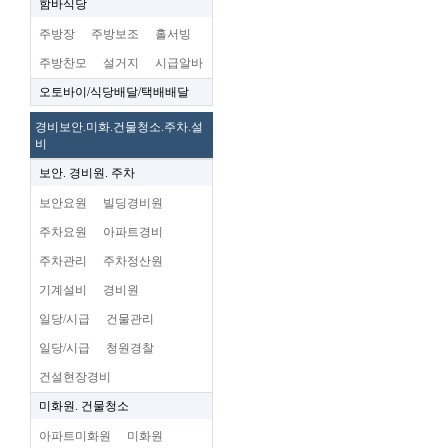
함바식당
주방장
주방보조
홀서빙
주방찬모
설거지
시급알바
오토바이/식당배달/택배배달
경비보안.미화.건물청소.주차.설
비
보안. 경비원. 주차
보안요원
빌딩경비원
주차요원
아파트경비
주차관리
주차정산원
기계설비
경비원
일당/시급
건물관리
일당/시급
청원경찰
건설현장경비
미화원. 건물청소
아파트미화원
미화원