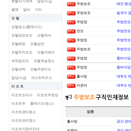
호텔식기세척
일당/시급
주방보조
태안 펜
벨맨
알바
기타
주방보조
칼국수 집
모 텔
주방장
주방찬모
모텔청소(룸메이드)
찬모
주방찬모
모텔당번보조
모텔캐셔
주방장
주방찬모
모텔베팅
모텔당번
주방보조
주방찬모
모텔주차보조
모텔지배인
주방장
함바식당
숙박업조리
모텔욕실청소
주방장
함바식당
모텔세탁
모텔주방이모
홀서빙
대부도 
일당/시급
게스트하우스
카운터
대부도 
리 조 트
리조트조리사
리조트주방장
주방보조
구직인재정보
리조트주
룸메이드(청소)
업종
리조트관리청소
리조트관리청소
홀서빙
공간 관리
리조트카운터안내
카운터
공간 관리