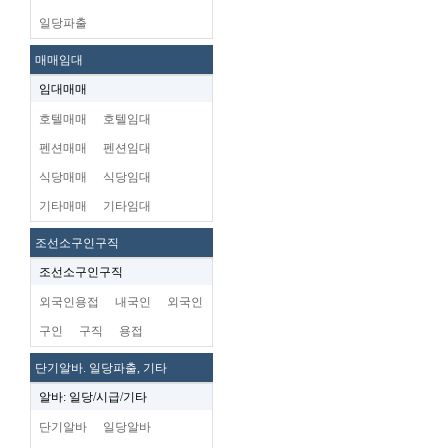
일당파출
매매임대
임대매매
호텔매매
호텔임대
펜션매매
펜션임대
식당매매
식당임대
기타매매
기타임대
조선소구인구직
조선소구인구직
외국인용접
내국인
외국인
구인
구직
용접
단기알바. 일당파출, 기타
알바: 일당/시급/기타
단기알바
일당알바