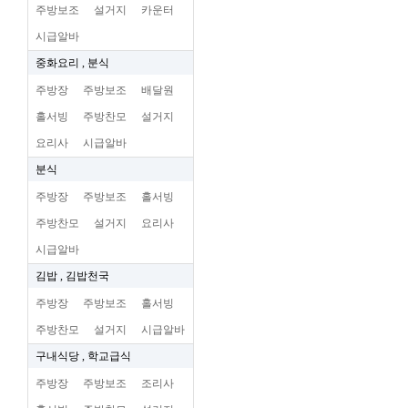
주방보조
설거지
카운터
시급알바
중화요리 , 분식
주방장
주방보조
배달원
홀서빙
주방찬모
설거지
요리사
시급알바
분식
주방장
주방보조
홀서빙
주방찬모
설거지
요리사
시급알바
김밥 , 김밥천국
주방장
주방보조
홀서빙
주방찬모
설거지
시급알바
구내식당 , 학교급식
주방장
주방보조
조리사