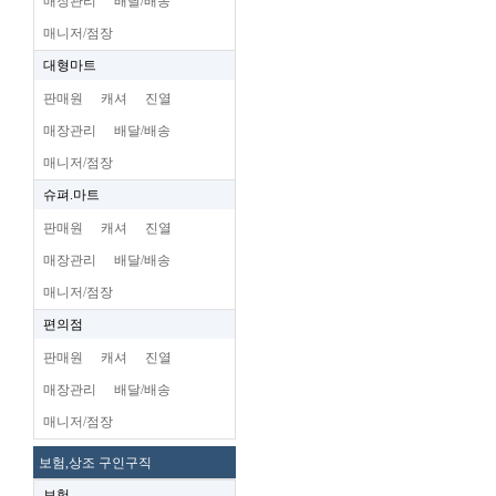
매장관리
배달/배송
매니저/점장
대형마트
판매원
캐셔
진열
매장관리
배달/배송
매니저/점장
슈펴.마트
판매원
캐셔
진열
매장관리
배달/배송
매니저/점장
편의점
판매원
캐셔
진열
매장관리
배달/배송
매니저/점장
보험,상조 구인구직
보험