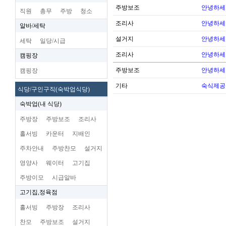
주방보조
안녕하세
직원
총무
주방
청소
조리사
안녕하세
알바/세탁
설거지
안녕하세
세탁
일당/시급
조리사
안녕하세
캠핑장
주방보조
안녕하세
캠핑장
기타
숙식제공
식당/구인구직(숙박업식당)
숙박업(내 식당)
주방장
주방보조
조리사
홀서빙
카운터
지배인
주차안내
주방찬모
설거지
영양사
웨이터
고기집
주방이모
시급알바
고기집,정육점
홀서빙
주방장
조리사
찬모
주방보조
설거지