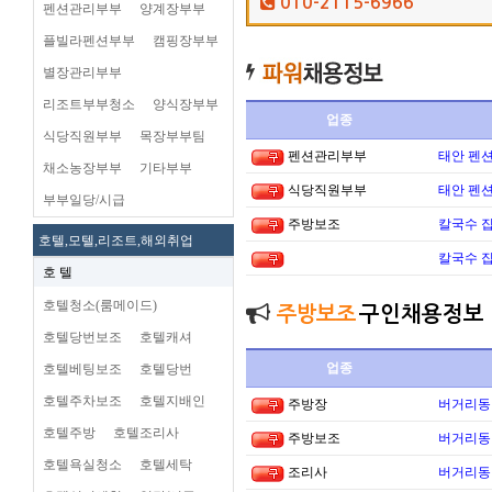
010-2115-6966
펜션관리부부
양계장부부
플빌라펜션부부
캠핑장부부
별장관리부부
리조트부부청소
양식장부부
업종
식당직원부부
목장부부팀
펜션관리부부
태안 펜
채소농장부부
기타부부
식당직원부부
태안 펜
부부일당/시급
주방보조
칼국수 집
호텔,모텔,리조트,해외취업
칼국수 집
호 텔
호텔청소(룸메이드)
주방보조
구인채용정보
호텔당번보조
호텔캐셔
업종
호텔베팅보조
호텔당번
호텔주차보조
호텔지배인
주방장
버거리동타
호텔주방
호텔조리사
주방보조
버거리동타
호텔욕실청소
호텔세탁
조리사
버거리동타