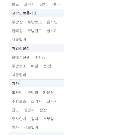
찬모
설거지
장치
기타~
고속도로휴게소
주방장
주방보조
홀서빙
판매원
주방찬모
설거지
시급알바
치킨전문점
판매계산원
주방장
주방보조
배달
점 장
시급알바
기타
홀서빙
주방장
카운터
주방보조
조리사
설거지
찬모
영양사
점장
주차안내
장치
부부팀
기타
시급알바