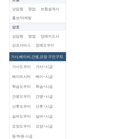
상담원
영업
보험설계사
홍보/마케팅
상조
상담원
영업
장례지도사
상조서비스
장례도우미
가사,베이비,간병,요양 구인구직
가사도우미
가사+시급
베이비시터
베이+시급
학습도우미
학습+시급
간병도우미
간병+시급
산후도우미
산후+시급
실버도우미
실버+시급
요양도우미
요양+시급
등/하원 시급