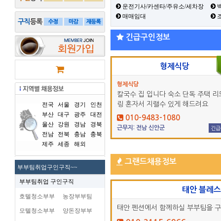
운전기사/카센타/주유소/세차장
백
매매임대
긴급구인정보
형제식당
형제식당
칼국수 집 입니다 숙소 단독 주택 리
링 혼자서 지랠수 있게 해드려요
전국
서울
경기
인천
부산
대구
광주
대전
010-9483-1080
울산
강원
경남
경북
근무지: 전남 신안군
긴급
전남
전북
충남
충북
제주
세종
해외
그랜드채용정보
부부팀취업구인구직~~
부부팀취업 구인구직
태안 블레
호텔청소부부
농장부부팀
태안 펜션에서 함께하실 부부팀을 
모텔청소부부
양돈장부부