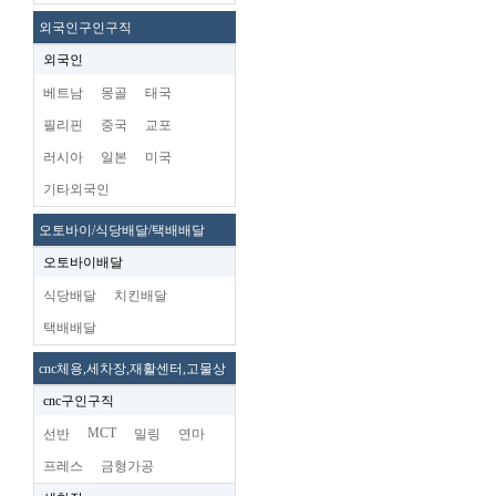
외국인구인구직
외국인
베트남
몽골
태국
필리핀
중국
교포
러시아
일본
미국
기타외국인
오토바이/식당배달/택배배달
오토바이배달
식당배달
치킨배달
택배배달
cnc체용,세차장,재활센터,고물상
cnc구인구직
MCT
선반
밀링
연마
프레스
금형가공