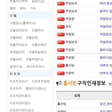
호텔식기세척
일당/시급
주방보조
태안 펜
벨맨
알바
기타
주방보조
칼국수 집
모 텔
주방장
주방찬모
모텔청소(룸메이드)
찬모
주방찬모
모텔당번보조
모텔캐셔
주방장
주방찬모
모텔베팅
모텔당번
주방보조
주방찬모
모텔주차보조
모텔지배인
주방장
함바식당
숙박업조리
모텔욕실청소
주방장
함바식당
모텔세탁
모텔주방이모
홀서빙
대부도 
일당/시급
게스트하우스
카운터
대부도 
리 조 트
리조트조리사
리조트주방장
홀서빙
구직인재정보
한
리조트주
룸메이드(청소)
업종
리조트관리청소
리조트관리청소
홀서빙
공간 관리
리조트카운터안내
카운터
공간 관리