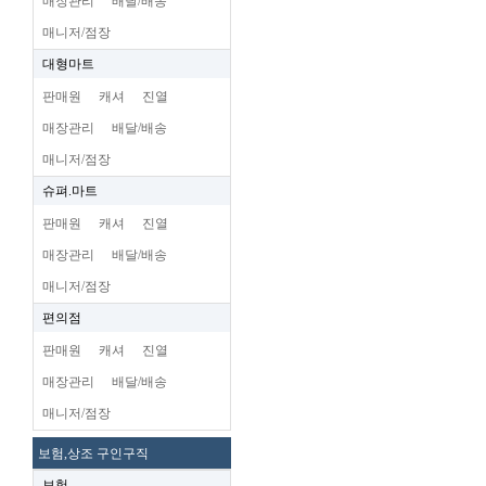
매장관리
배달/배송
매니저/점장
대형마트
판매원
캐셔
진열
매장관리
배달/배송
매니저/점장
슈펴.마트
판매원
캐셔
진열
매장관리
배달/배송
매니저/점장
편의점
판매원
캐셔
진열
매장관리
배달/배송
매니저/점장
보험,상조 구인구직
보험