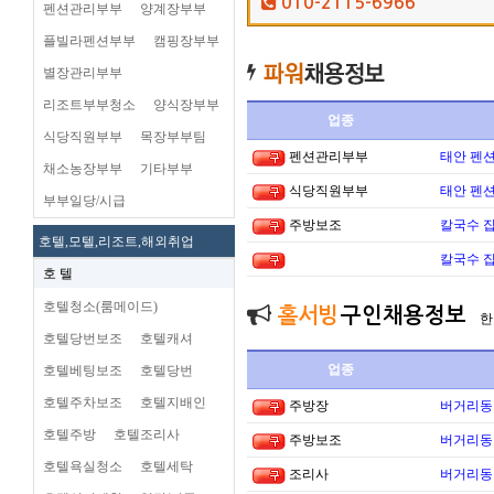
010-2115-6966
펜션관리부부
양계장부부
플빌라펜션부부
캠핑장부부
별장관리부부
리조트부부청소
양식장부부
업종
식당직원부부
목장부부팀
펜션관리부부
태안 펜
채소농장부부
기타부부
식당직원부부
태안 펜
부부일당/시급
주방보조
칼국수 집
호텔,모텔,리조트,해외취업
칼국수 집
호 텔
호텔청소(룸메이드)
홀서빙
구인채용정보
한
호텔당번보조
호텔캐셔
업종
호텔베팅보조
호텔당번
호텔주차보조
호텔지배인
주방장
버거리동타
호텔주방
호텔조리사
주방보조
버거리동타
호텔욕실청소
호텔세탁
조리사
버거리동타