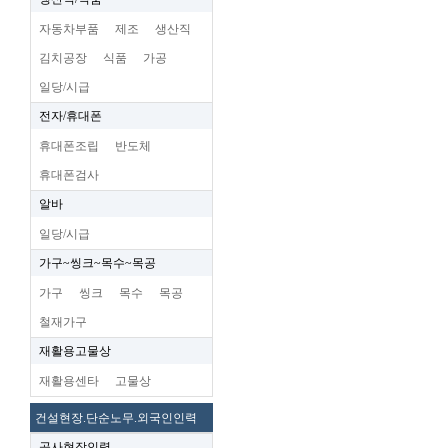
자동차부품
제조
생산직
김치공장
식품
가공
일당/시급
전자/휴대폰
휴대폰조립
반도체
휴대폰검사
알바
일당/시급
가구~씽크~목수~목공
가구
씽크
목수
목공
철재가구
재활용고물상
재활용센타
고물상
건설현장.단순노무.외국인인력
공사현장인력