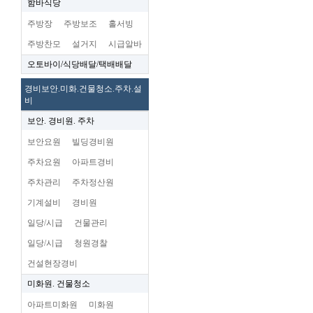
함바식당
주방장
주방보조
홀서빙
주방찬모
설거지
시급알바
오토바이/식당배달/택배배달
경비보안.미화.건물청소.주차.설
비
보안. 경비원. 주차
보안요원
빌딩경비원
주차요원
아파트경비
주차관리
주차정산원
기계설비
경비원
일당/시급
건물관리
일당/시급
청원경찰
건설현장경비
미화원. 건물청소
아파트미화원
미화원