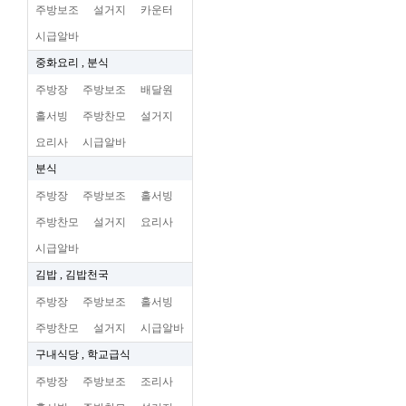
주방보조
설거지
카운터
시급알바
중화요리 , 분식
주방장
주방보조
배달원
홀서빙
주방찬모
설거지
요리사
시급알바
분식
주방장
주방보조
홀서빙
주방찬모
설거지
요리사
시급알바
김밥 , 김밥천국
주방장
주방보조
홀서빙
주방찬모
설거지
시급알바
구내식당 , 학교급식
주방장
주방보조
조리사