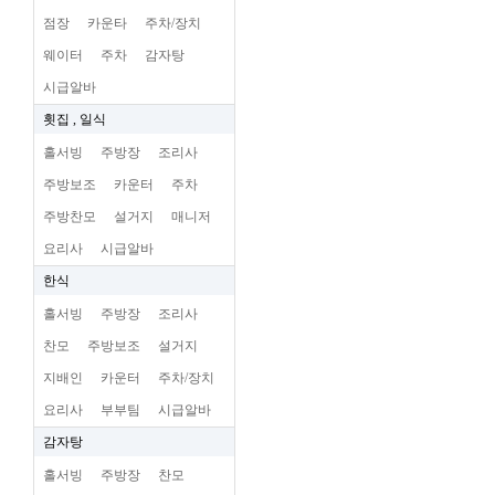
점장
카운타
주차/장치
웨이터
주차
감자탕
시급알바
횟집 , 일식
홀서빙
주방장
조리사
주방보조
카운터
주차
주방찬모
설거지
매니저
요리사
시급알바
한식
홀서빙
주방장
조리사
찬모
주방보조
설거지
지배인
카운터
주차/장치
요리사
부부팀
시급알바
감자탕
홀서빙
주방장
찬모