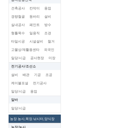
건축공사
칸막이
용접
경량철골
동바리
설비
실내공사
페인트
방수
형틀목수
일용직
조경
타일시공
시설설비
철거
고물상/재활용센타
외국인
일당/시급
공사현장
미장
전기공사/조선소
설비
배관
기공
조공
케이블포설
전기공사
일당/시급
용접
알바
일당/시급
농장.농사,목장.낚시터,양식장
농장/농사