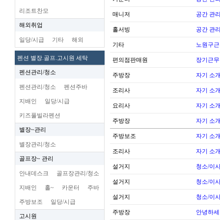
리조트찬모
매니저
공간 관리
해외취업
홀서빙
공간 관리
일당/시급
기타
해외
기타
노원구근
펜션 별장.골프.고시원 세탁
편의점판매원
장기근무
펜션관리/청소
주방장
자기 소
펜션관리/청소
펜션주바
조리사
자기 소
지배인
일당/시급
요리사
자기 소
키즈풀빌라펜션
주방장
자기 소
별장~관리
주방보조
자기 소
별장관리/청소
조리사
자기 소
골프장~ 관리
설거지
청소/이사
안내데스크
골프장관리/청소
설거지
청소/이사
지배인
홀~
카운터
주바
설거지
청소/이사
주방보조
일당/시급
주방장
안녕하세
고시원