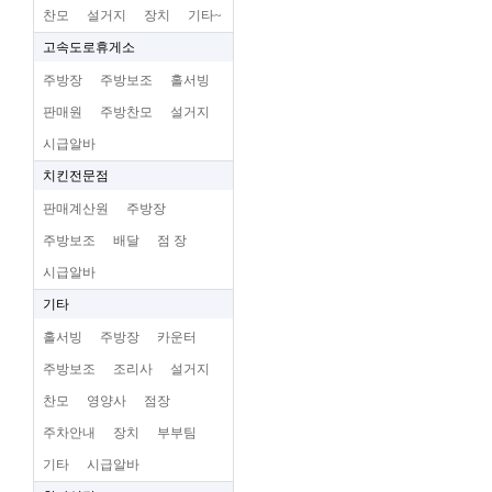
찬모
설거지
장치
기타~
고속도로휴게소
주방장
주방보조
홀서빙
판매원
주방찬모
설거지
시급알바
치킨전문점
판매계산원
주방장
주방보조
배달
점 장
시급알바
기타
홀서빙
주방장
카운터
주방보조
조리사
설거지
찬모
영양사
점장
주차안내
장치
부부팀
기타
시급알바