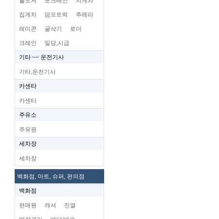
불도저
포크레인
지게차
집게차
덤프트럭
추레라
레미콘
굴삭기
로더
크레인
일당,시급
기타 ~~ 운전기사
기타,운전기사
카센타
카센타
주유소
주유원
세차장
세차장
백화점, 마트, 슈퍼, 편의점
백화점
편매원
캐셔
진열