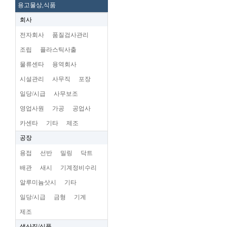
용고물상,식품
회사
전자회사
품질검사관리
조립
플라스틱사출
물류센타
용역회사
시설관리
사무직
포장
일당/시급
사무보조
영업사원
가공
공업사
카센타
기타
제조
공장
용접
선반
밀링
닥트
배관
새시
기계정비수리
알루미늄삿시
기타
일당/시급
금형
기계
제조
생산직/식품