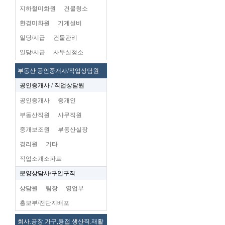
지하철미화원
건물청소
환경미화원
기계설비
일당/시급
건물관리
일당/시급
사무실청소
부동산 공인중개사/직업상담원
공인중개사 / 직업상담원
공인중개사
중개인
부동산직원
사무직원
중개보조원
부동산실장
경리원
기타
직업소개소파트
분양상담사/구인구직
상담원
팀장
영업부
홍보부/전단지배포
회사.공장.가구,용접.생산직.재활