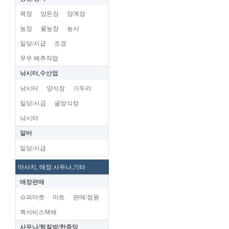
목장
양돈장
양계장
농장
꽃농장
농사
일당/시급
조경
무우 배추작업
낚시터,수산업
낚시터
양식장
가두리
일당/시급
굴양식장
낚시터
알바
일당/시급
마사지, 매장.사우나,기타
매장판매
슈퍼마켓
마트
판매/점원
퀵서비스택배
사우나/찜질방/한증막