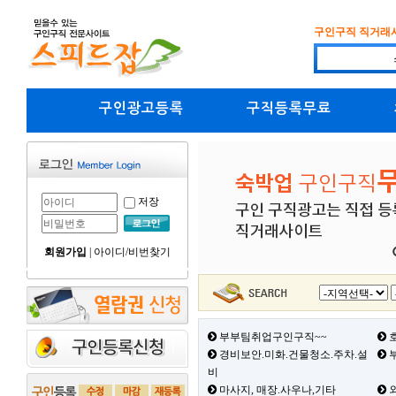
구인구직 직거래
구인광고등록
구직등록무료
저장
회원가입
|
아이디/비번찾기
부부팀취업구인구직~~
호
경비보안.미화.건물청소.주차.설
부
비
마사지, 매장.사우나,기타