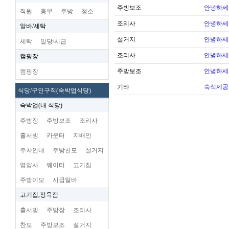
주방보조
안녕하세
직원
총무
주방
청소
조리사
안녕하세
알바/세탁
설거지
안녕하세
세탁
일당/시급
조리사
안녕하세
캠핑장
주방보조
안녕하세
캠핑장
기타
숙식제공
식당/구인구직(숙박업식당)
숙박업(내 식당)
주방장
주방보조
조리사
홀서빙
카운터
지배인
주차안내
주방찬모
설거지
영양사
웨이터
고기집
주방이모
시급알바
고기집,정육점
홀서빙
주방장
조리사
찬모
주방보조
설거지