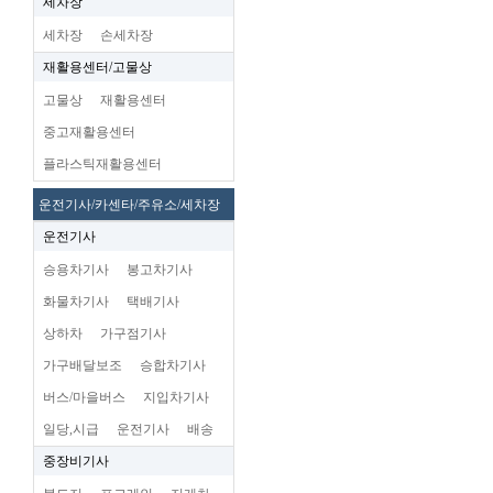
세차장
세차장
손세차장
재활용센터/고물상
고물상
재활용센터
중고재활용센터
플라스틱재활용센터
운전기사/카센타/주유소/세차장
운전기사
승용차기사
봉고차기사
화물차기사
택배기사
상하차
가구점기사
가구배달보조
승합차기사
버스/마을버스
지입차기사
일당,시급
운전기사
배송
중장비기사