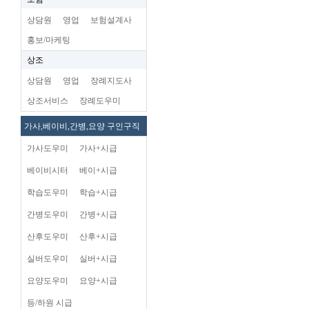
상담원
영업
보험설계사
홍보/마케팅
상조
상담원
영업
장례지도사
상조서비스
장례도우미
가사,베이비,간병,요양 구인구직
가사도우미
가사+시급
베이비시터
베이+시급
학습도우미
학습+시급
간병도우미
간병+시급
산후도우미
산후+시급
실버도우미
실버+시급
요양도우미
요양+시급
등/하원 시급