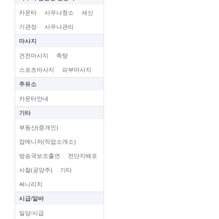
카운터
사우나청소
세신
기관장
사우나관리
마사지
건전마사지
족탕
스포츠마사지
피부마사지
주유소
카운터안내
기타
부동산(중개인)
잡메니저(직업소개소)
방송국보조출연
전단지배포
사찰(공양주)
기타
써니리치
시급/알바
일당/시급