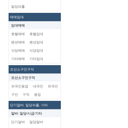
일당파출
매매임대
임대매매
호텔매매
호텔임대
펜션매매
펜션임대
식당매매
식당임대
기타매매
기타임대
조선소구인구직
조선소구인구직
외국인용접
내국인
외국인
구인
구직
용접
단기알바. 일당파출, 기타
알바: 일당/시급/기타
단기알바
일당알바