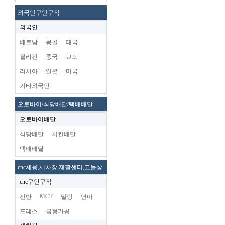
외국인구인구직
외국인
베트남
몽골
태국
필리핀
중국
교포
러시아
일본
미국
기타외국인
오토바이/식당배달/택배배달
오토바이배달
식당배달
치킨배달
택배배달
cnc체용,세차장,재활센터,고물상
cnc구인구직
MCT
선반
밀링
연마
프레스
금형가공