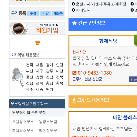
운전기사/카센타/주유소/세차장
백
매매임대
긴급구인정보
형제식당
형제식당
칼국수 집 입니다 숙소 단독 주택 리
링 혼자서 지랠수 있게 해드려요
전국
서울
경기
인천
부산
대구
광주
대전
010-9483-1080
울산
강원
경남
경북
근무지: 전남 신안군
긴급
전남
전북
충남
충북
제주
세종
해외
그랜드채용정보
부부팀취업구인구직~~
부부팀취업 구인구직
태안 블레
호텔청소부부
농장부부팀
태안 펜션에서 함께하실 부부팀을 
모텔청소부부
양돈장부부