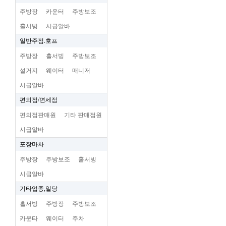
주방장
카운터
주방보조
홀서빙
시급알바
일반주점.호프
주방장
홀서빙
주방보조
설거지
웨이터
매니저
시급알바
편의점/면세점
편의점판매원
기타 판매점원
시급알바
포장마차
주방장
주방보조
홀서빙
시급알바
기타업종,일당
홀서빙
주방장
주방보조
카운타
웨이터
주차