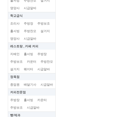
홀서빙
주방찬모
설거지
영양사
시급알바
학교급식
조리사
주방장
주방보조
홀서빙
주방찬모
설거지
영양사
시급알바
레스토랑 , 카페 커피
지배인
홀서빙
주방장
주방보조
카운터
주방찬모
설거지
웨이터
시급알바
정육점
종업원
배달기사
시급알바
커피전문점
주방장
홀서빙
카운터
주방보조
시급알바
빵/제과