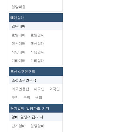
일당파출
매매임대
임대매매
호텔매매
호텔임대
펜션매매
펜션임대
식당매매
식당임대
기타매매
기타임대
조선소구인구직
조선소구인구직
외국인용접
내국인
외국인
구인
구직
용접
단기알바. 일당파출, 기타
알바: 일당/시급/기타
단기알바
일당알바