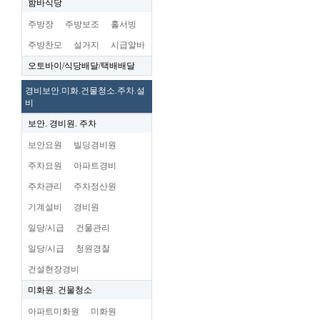
함바식당
주방장
주방보조
홀서빙
주방찬모
설거지
시급알바
오토바이/식당배달/택배배달
경비보안.미화.건물청소.주차.설
비
보안. 경비원. 주차
보안요원
빌딩경비원
주차요원
아파트경비
주차관리
주차정산원
기계설비
경비원
일당/시급
건물관리
일당/시급
청원경찰
건설현장경비
미화원. 건물청소
아파트미화원
미화원