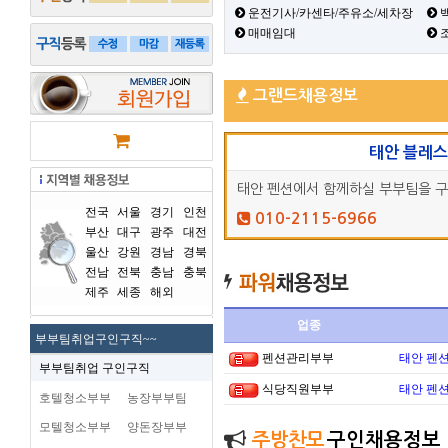
운전기사/카센타/주유소/세차장
백
매매임대
그랜드채용정보
태안 블레
태안 펜션에서 함께하실 부부팀을 
전국
서울
경기
인천
010-2115-6966
부산
대구
광주
대전
울산
강원
경남
경북
전남
전북
충남
충북
제주
세종
해외
업종
부부팀취업구인구직~~
펜션관리부부
태안 펜
부부팀취업 구인구직
식당직원부부
태안 펜
호텔청소부부
농장부부팀
모텔청소부부
양돈장부부
주방찬모
구인채용정보