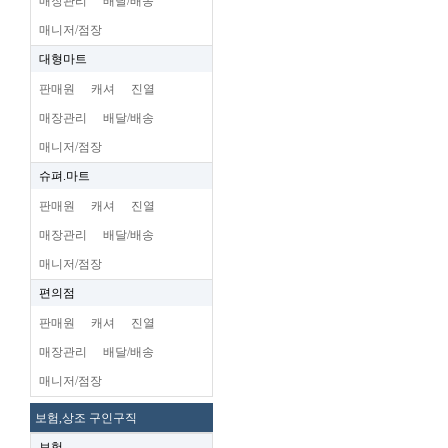
매장관리
배달/배송
매니저/점장
대형마트
판매원
캐셔
진열
매장관리
배달/배송
매니저/점장
슈펴.마트
판매원
캐셔
진열
매장관리
배달/배송
매니저/점장
편의점
판매원
캐셔
진열
매장관리
배달/배송
매니저/점장
보험,상조 구인구직
보험