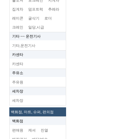
불도저
포크레인
지게차
집게차
덤프트럭
추레라
레미콘
굴삭기
로더
크레인
일당,시급
기타 ~~ 운전기사
기타,운전기사
카센타
카센타
주유소
주유원
세차장
세차장
백화점, 마트, 슈퍼, 편의점
백화점
편매원
캐셔
진열