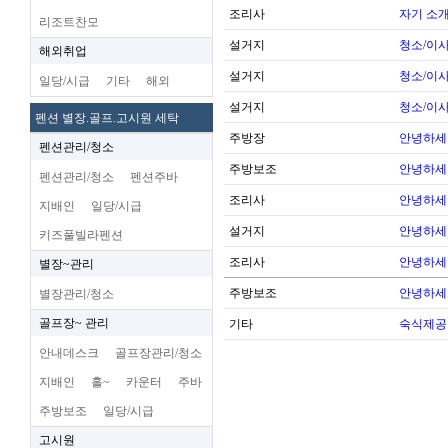
조리사
자기 소
리조트찬모
설거지
청소/이사
해외취업
설거지
청소/이사
일당/시급
기타
해외
설거지
청소/이사
펜션 별장.골프.고시원 세탁
주방장
안녕하세
펜션관리/청소
주방보조
안녕하세
펜션관리/청소
펜션주바
조리사
안녕하세
지배인
일당/시급
설거지
안녕하세
키즈풀빌라펜션
조리사
안녕하세
별장~관리
주방보조
안녕하세
별장관리/청소
골프장~ 관리
기타
숙식제공
안내데스크
골프장관리/청소
지배인
홀~
카운터
주바
주방보조
일당/시급
고시원