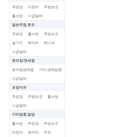
주방장
카운터
주방보조
홀서빙
시급알바
일반주점.호프
주방장
홀서빙
주방보조
설거지
웨이터
매니저
시급알바
편의점/면세점
편의점판매원
기타 판매점원
시급알바
포장마차
주방장
주방보조
홀서빙
시급알바
기타업종,일당
홀서빙
주방장
주방보조
카운타
웨이터
주차