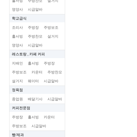
홀서빙
주방찬모
설거지
영양사
시급알바
학교급식
조리사
주방장
주방보조
홀서빙
주방찬모
설거지
영양사
시급알바
레스토랑 , 카페 커피
지배인
홀서빙
주방장
주방보조
카운터
주방찬모
설거지
웨이터
시급알바
정육점
종업원
배달기사
시급알바
커피전문점
주방장
홀서빙
카운터
주방보조
시급알바
빵/제과