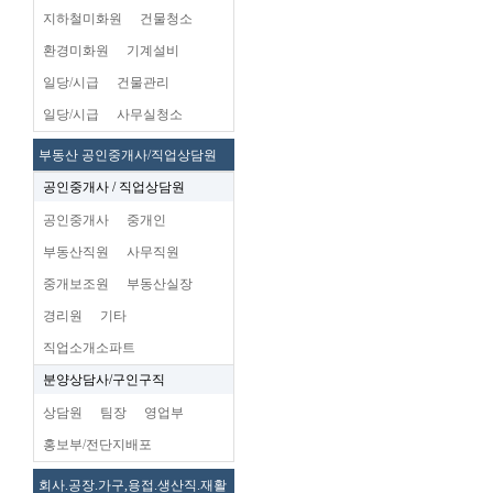
지하철미화원
건물청소
환경미화원
기계설비
일당/시급
건물관리
일당/시급
사무실청소
부동산 공인중개사/직업상담원
공인중개사 / 직업상담원
공인중개사
중개인
부동산직원
사무직원
중개보조원
부동산실장
경리원
기타
직업소개소파트
분양상담사/구인구직
상담원
팀장
영업부
홍보부/전단지배포
회사.공장.가구,용접.생산직.재활