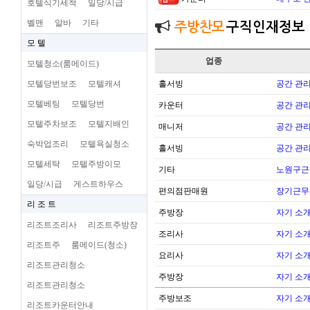
호텔식기세척
일당/시급
벨맨
알바
기타
주방찬모
구직인재정보
모 텔
업종
모텔청소(룸메이드)
모텔당번보조
모텔캐셔
홀서빙
공간 관리
모텔베팅
모텔당번
카운터
공간 관리
모텔주차보조
모텔지배인
매니저
공간 관리
숙박업조리
모텔욕실청소
홀서빙
공간 관리
모텔세탁
모텔주방이모
기타
노원구근
일당/시급
게스트하우스
편의점판매원
장기근무
리 조 트
주방장
자기 소
리조트조리사
리조트주방장
조리사
자기 소
리조트주
룸메이드(청소)
요리사
자기 소
리조트관리청소
주방장
자기 소
리조트관리청소
주방보조
자기 소
리조트카운터안내