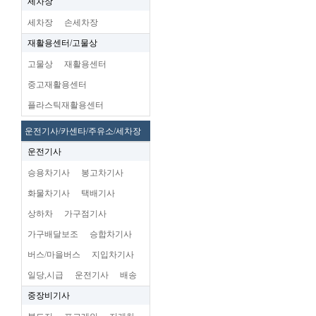
세차장
세차장
손세차장
재활용센터/고물상
고물상
재활용센터
중고재활용센터
플라스틱재활용센터
운전기사/카센타/주유소/세차장
운전기사
승용차기사
봉고차기사
화물차기사
택배기사
상하차
가구점기사
가구배달보조
승합차기사
버스/마을버스
지입차기사
일당,시급
운전기사
배송
중장비기사