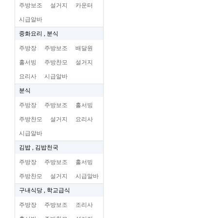
주방보조
설거지
카운터
시급알바
중화요리 , 분식
주방장
주방보조
배달원
홀서빙
주방찬모
설거지
요리사
시급알바
분식
주방장
주방보조
홀서빙
주방찬모
설거지
요리사
시급알바
김밥 , 김밥천국
주방장
주방보조
홀서빙
주방찬모
설거지
시급알바
구내식당 , 학교급식
주방장
주방보조
조리사