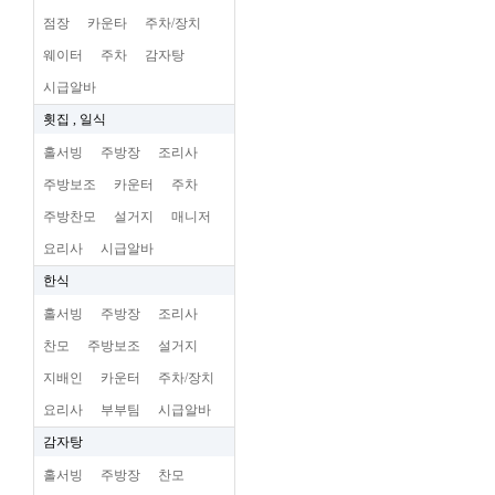
점장
카운타
주차/장치
웨이터
주차
감자탕
시급알바
횟집 , 일식
홀서빙
주방장
조리사
주방보조
카운터
주차
주방찬모
설거지
매니저
요리사
시급알바
한식
홀서빙
주방장
조리사
찬모
주방보조
설거지
지배인
카운터
주차/장치
요리사
부부팀
시급알바
감자탕
홀서빙
주방장
찬모