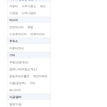
카운터
사우나청소
세신
기관장
사우나관리
마사지
건전마사지
족탕
스포츠마사지
피부마사지
주유소
카운터안내
기타
부동산(중개인)
잡메니저(직업소개소)
방송국보조출연
전단지배포
사찰(공양주)
기타
써니리치
시급/알바
일당/시급