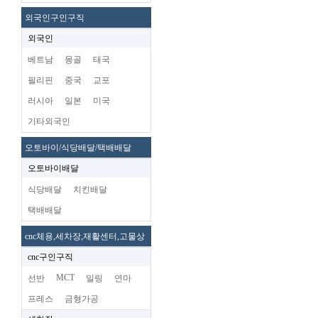
외국인구인구직
외국인
베트남
몽골
태국
필리핀
중국
교포
러시아
일본
미국
기타외국인
오토바이/식당배달/택배배달
오토바이배달
식당배달
치킨배달
택배배달
cnc체용,세차장,재활센터,고물상
cnc구인구직
MCT
선반
밀링
연마
프레스
금형가공