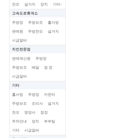
찬모
설거지
장치
기타~
고속도로휴게소
주방장
주방보조
홀서빙
판매원
주방찬모
설거지
시급알바
치킨전문점
판매계산원
주방장
주방보조
배달
점 장
시급알바
기타
홀서빙
주방장
카운터
주방보조
조리사
설거지
찬모
영양사
점장
주차안내
장치
부부팀
기타
시급알바