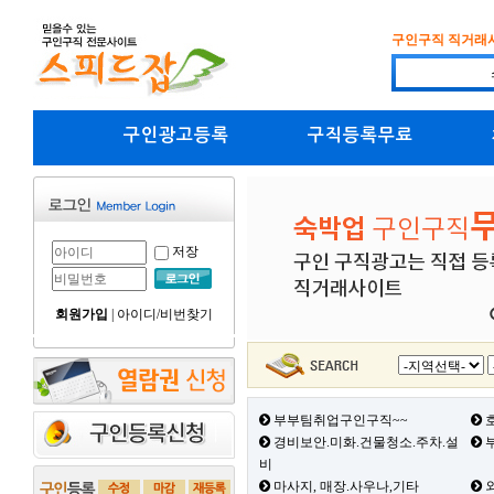
구인구직 직거래
구인광고등록
구직등록무료
저장
회원가입
|
아이디/비번찾기
부부팀취업구인구직~~
호
경비보안.미화.건물청소.주차.설
부
비
마사지, 매장.사우나,기타