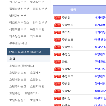
펜션관리부부
양계장부부
플빌라펜션부부
캠핑장부부
업종
별장관리부부
주방장
버거리동타
리조트부부청소
양식장부부
주방보조
버거리동타
식당직원부부
목장부부팀
조리사
버거리동타
채소농장부부
기타부부
주방보조
태안 펜
부부일당/시급
주방보조
칼국수 집
호텔,모텔,리조트,해외취업
주방장
주방찬모
호 텔
찬모
주방찬모
호텔청소(룸메이드)
주방장
주방찬모
호텔당번보조
호텔캐셔
주방보조
주방찬모
호텔베팅보조
호텔당번
주방장
함바식당
호텔주차보조
호텔지배인
주방장
함바식당
호텔주방
호텔조리사
홀서빙
대부도 
호텔욕실청소
호텔세탁
카운터
대부도 