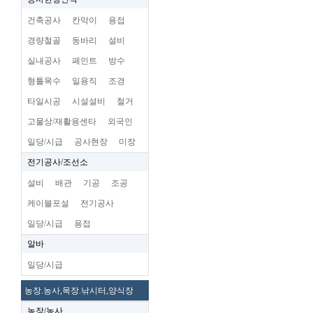
건축공사
칸막이
용접
경량철골
동바리
설비
실내공사
페인트
방수
형틀목수
일용직
조경
타일시공
시설설비
철거
고물상/재활용센타
외국인
일당/시급
공사현장
미장
전기공사/조선소
설비
배관
기공
조공
케이블포설
전기공사
일당/시급
용접
알바
일당/시급
농장.농사,목장.낚시터,양식장
농장/농사