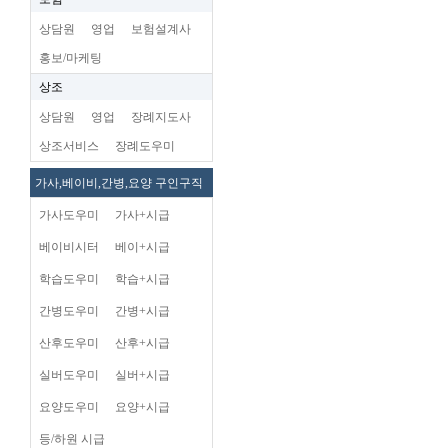
상담원
영업
보험설계사
홍보/마케팅
상조
상담원
영업
장례지도사
상조서비스
장례도우미
가사,베이비,간병,요양 구인구직
가사도우미
가사+시급
베이비시터
베이+시급
학습도우미
학습+시급
간병도우미
간병+시급
산후도우미
산후+시급
실버도우미
실버+시급
요양도우미
요양+시급
등/하원 시급