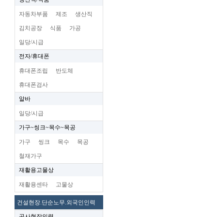
자동차부품
제조
생산직
김치공장
식품
가공
일당/시급
전자/휴대폰
휴대폰조립
반도체
휴대폰검사
알바
일당/시급
가구~씽크~목수~목공
가구
씽크
목수
목공
철재가구
재활용고물상
재활용센타
고물상
건설현장.단순노무.외국인인력
공사현장인력