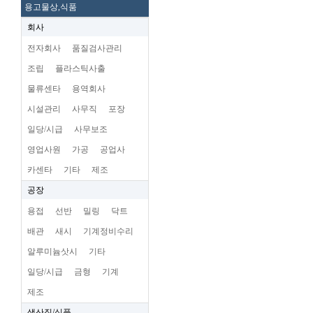
용고물상,식품
회사
전자회사
품질검사관리
조립
플라스틱사출
물류센타
용역회사
시설관리
사무직
포장
일당/시급
사무보조
영업사원
가공
공업사
카센타
기타
제조
공장
용접
선반
밀링
닥트
배관
새시
기계정비수리
알루미늄삿시
기타
일당/시급
금형
기계
제조
생산직/식품