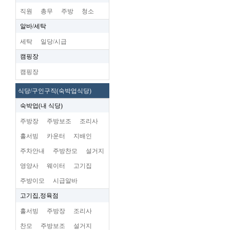
직원
총무
주방
청소
알바/세탁
세탁
일당/시급
캠핑장
캠핑장
식당/구인구직(숙박업식당)
숙박업(내 식당)
주방장
주방보조
조리사
홀서빙
카운터
지배인
주차안내
주방찬모
설거지
영양사
웨이터
고기집
주방이모
시급알바
고기집,정육점
홀서빙
주방장
조리사
찬모
주방보조
설거지