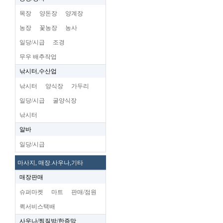
목장
양돈장
양계장
농장
꽃농장
농사
일당/시급
조경
무우 배추작업
낚시터,수산업
낚시터
양식장
가두리
일당/시급
굴양식장
낚시터
알바
일당/시급
마사지, 매장.사우나,기타
매장판매
슈퍼마켓
마트
판매/점원
퀵서비스택배
사우나/찜질방/한증막