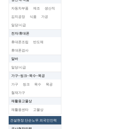
자동차부품
제조
생산직
김치공장
식품
가공
일당/시급
전자/휴대폰
휴대폰조립
반도체
휴대폰검사
알바
일당/시급
가구~씽크~목수~목공
가구
씽크
목수
목공
철재가구
재활용고물상
재활용센타
고물상
건설현장.단순노무.외국인인력
공사현장인력