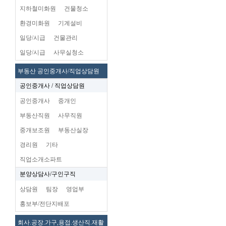
지하철미화원
건물청소
환경미화원
기계설비
일당/시급
건물관리
일당/시급
사무실청소
부동산 공인중개사/직업상담원
공인중개사 / 직업상담원
공인중개사
중개인
부동산직원
사무직원
중개보조원
부동산실장
경리원
기타
직업소개소파트
분양상담사/구인구직
상담원
팀장
영업부
홍보부/전단지배포
회사.공장.가구,용접.생산직.재활