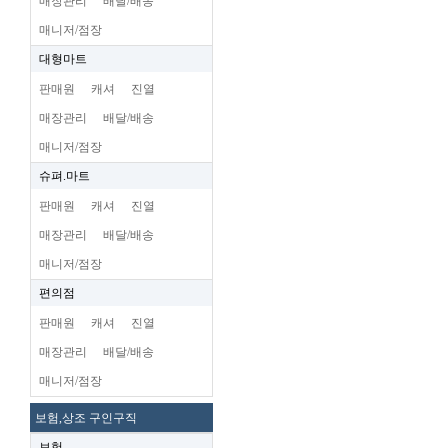
매장관리
배달/배송
매니저/점장
대형마트
판매원
캐셔
진열
매장관리
배달/배송
매니저/점장
슈펴.마트
판매원
캐셔
진열
매장관리
배달/배송
매니저/점장
편의점
판매원
캐셔
진열
매장관리
배달/배송
매니저/점장
보험,상조 구인구직
보험