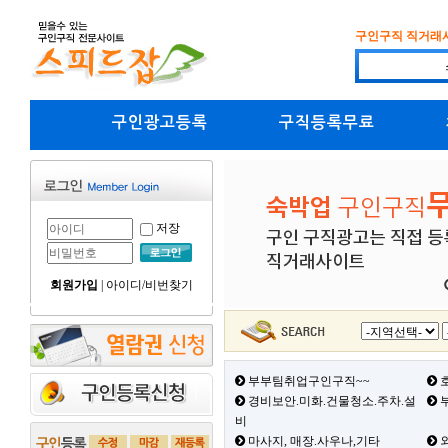
구인구직 직거래
구인광고등록
구직등록무료
저장
회원가입
|
아이디/비번찾기
부부팀취업구인구직~~
호
경비보안.미화.건물청소.주차.설
부
비
마사지, 매장.사우나,기타