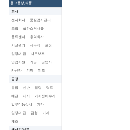
용고물상,식품
회사
전자회사
품질검사관리
조립
플라스틱사출
물류센타
용역회사
시설관리
사무직
포장
일당/시급
사무보조
영업사원
가공
공업사
카센타
기타
제조
공장
용접
선반
밀링
닥트
배관
새시
기계정비수리
알루미늄삿시
기타
일당/시급
금형
기계
제조
생산직/식품