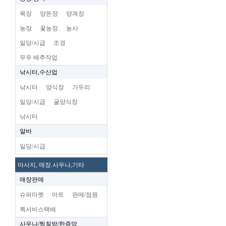
목장
양돈장
양계장
농장
꽃농장
농사
일당/시급
조경
무우 배추작업
낚시터,수산업
낚시터
양식장
가두리
일당/시급
굴양식장
낚시터
알바
일당/시급
마사지, 매장.사우나,기타
매장판매
슈퍼마켓
마트
판매/점원
퀵서비스택배
사우나/찜질방/한증막