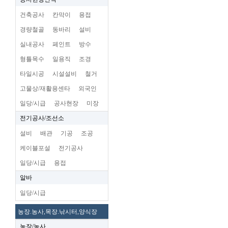
건축공사
칸막이
용접
경량철골
동바리
설비
실내공사
페인트
방수
형틀목수
일용직
조경
타일시공
시설설비
철거
고물상/재활용센타
외국인
일당/시급
공사현장
미장
전기공사/조선소
설비
배관
기공
조공
케이블포설
전기공사
일당/시급
용접
알바
일당/시급
농장.농사,목장.낚시터,양식장
농장/농사