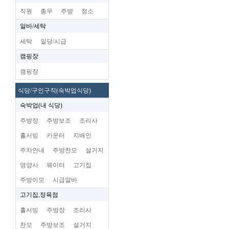
직원
총무
주방
청소
알바/세탁
세탁
일당/시급
캠핑장
캠핑장
식당/구인구직(숙박업식당)
숙박업(내 식당)
주방장
주방보조
조리사
홀서빙
카운터
지배인
주차안내
주방찬모
설거지
영양사
웨이터
고기집
주방이모
시급알바
고기집,정육점
홀서빙
주방장
조리사
찬모
주방보조
설거지