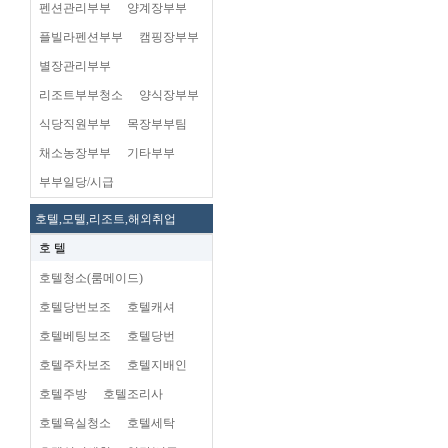
펜션관리부부
양계장부부
플빌라펜션부부
캠핑장부부
별장관리부부
리조트부부청소
양식장부부
식당직원부부
목장부부팀
채소농장부부
기타부부
부부일당/시급
호텔,모텔,리조트,해외취업
호 텔
호텔청소(룸메이드)
호텔당번보조
호텔캐셔
호텔베팅보조
호텔당번
호텔주차보조
호텔지배인
호텔주방
호텔조리사
호텔욕실청소
호텔세탁