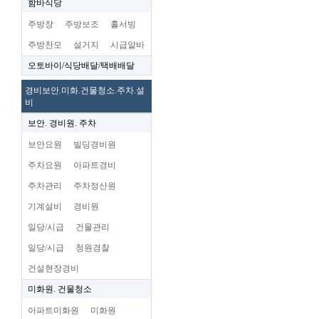
함바식당
주방장
주방보조
홀서빙
주방찬모
설거지
시급알바
오토바이/식당배달/택배배달
경비보안.미화.건물청소.주차.설
비
보안. 경비원. 주차
보안요원
빌딩경비원
주차요원
아파트경비
주차관리
주차정산원
기계설비
경비원
일당/시급
건물관리
일당/시급
청원경찰
건설현장경비
미화원. 건물청소
아파트미화원
미화원