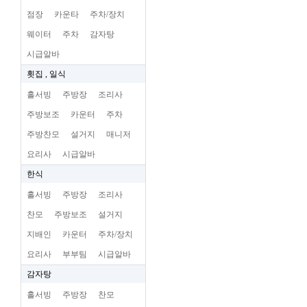
점장
카운타
주차/장치
웨이터
주차
감자탕
시급알바
횟집 , 일식
홀서빙
주방장
조리사
주방보조
카운터
주차
주방찬모
설거지
매니저
요리사
시급알바
한식
홀서빙
주방장
조리사
찬모
주방보조
설거지
지배인
카운터
주차/장치
요리사
부부팀
시급알바
감자탕
홀서빙
주방장
찬모