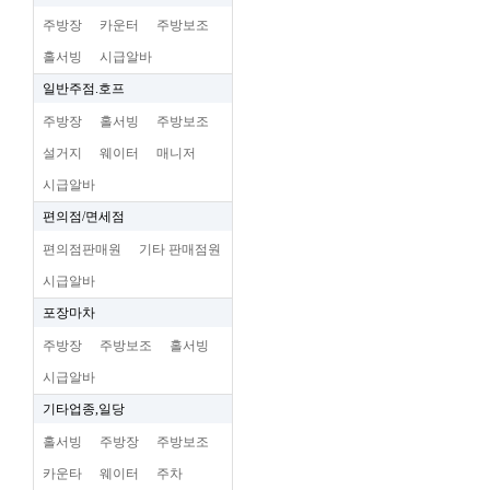
주방장
카운터
주방보조
홀서빙
시급알바
일반주점.호프
주방장
홀서빙
주방보조
설거지
웨이터
매니저
시급알바
편의점/면세점
편의점판매원
기타 판매점원
시급알바
포장마차
주방장
주방보조
홀서빙
시급알바
기타업종,일당
홀서빙
주방장
주방보조
카운타
웨이터
주차