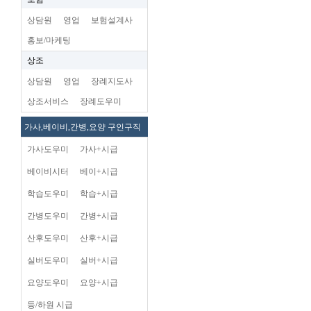
상담원
영업
보험설계사
홍보/마케팅
상조
상담원
영업
장례지도사
상조서비스
장례도우미
가사,베이비,간병,요양 구인구직
가사도우미
가사+시급
베이비시터
베이+시급
학습도우미
학습+시급
간병도우미
간병+시급
산후도우미
산후+시급
실버도우미
실버+시급
요양도우미
요양+시급
등/하원 시급