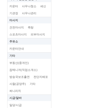
카운터
사우나청소
세신
기관장
사우나관리
마사지
건전마사지
족탕
스포츠마사지
피부마사지
주유소
카운터안내
기타
부동산(중개인)
잡메니저(직업소개소)
방송국보조출연
전단지배포
사찰(공양주)
기타
써니리치
시급/알바
일당/시급