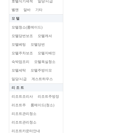
호텔식기세척
일당/시급
벨맨
알바
기타
모 텔
모텔청소(룸메이드)
모텔당번보조
모텔캐셔
모텔베팅
모텔당번
모텔주차보조
모텔지배인
숙박업조리
모텔욕실청소
모텔세탁
모텔주방이모
일당/시급
게스트하우스
리 조 트
리조트조리사
리조트주방장
리조트주
룸메이드(청소)
리조트관리청소
리조트관리청소
리조트카운터안내