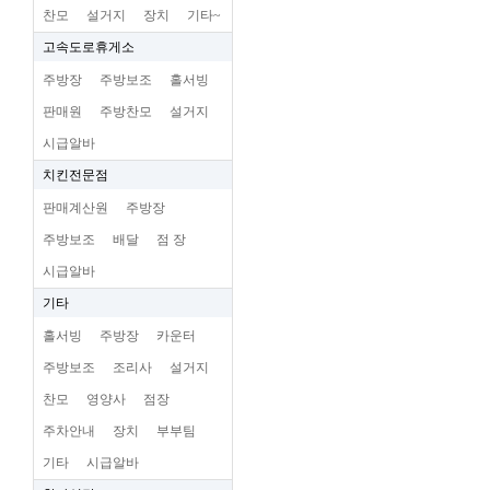
찬모
설거지
장치
기타~
고속도로휴게소
주방장
주방보조
홀서빙
판매원
주방찬모
설거지
시급알바
치킨전문점
판매계산원
주방장
주방보조
배달
점 장
시급알바
기타
홀서빙
주방장
카운터
주방보조
조리사
설거지
찬모
영양사
점장
주차안내
장치
부부팀
기타
시급알바