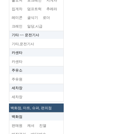
불도저
포크레인
지게차
집게차
덤프트럭
추레라
레미콘
굴삭기
로더
크레인
일당,시급
기타 ~~ 운전기사
기타,운전기사
카센타
카센타
주유소
주유원
세차장
세차장
백화점, 마트, 슈퍼, 편의점
백화점
편매원
캐셔
진열