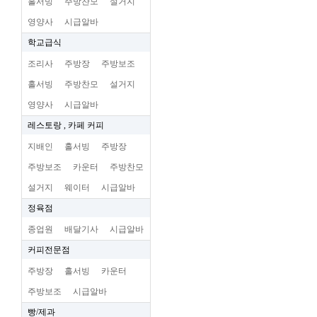
홀서빙
주방찬모
설거지
영양사
시급알바
학교급식
조리사
주방장
주방보조
홀서빙
주방찬모
설거지
영양사
시급알바
레스토랑 , 카페 커피
지배인
홀서빙
주방장
주방보조
카운터
주방찬모
설거지
웨이터
시급알바
정육점
종업원
배달기사
시급알바
커피전문점
주방장
홀서빙
카운터
주방보조
시급알바
빵/제과