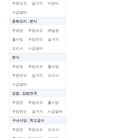
주방보조
설거지
카운터
시급알바
중화요리 , 분식
주방장
주방보조
배달원
홀서빙
주방찬모
설거지
요리사
시급알바
분식
주방장
주방보조
홀서빙
주방찬모
설거지
요리사
시급알바
김밥 , 김밥천국
주방장
주방보조
홀서빙
주방찬모
설거지
시급알바
구내식당 , 학교급식
주방장
주방보조
조리사