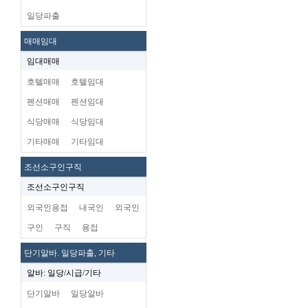
일당파출
매매임대
임대매매
호텔매매
호텔임대
펜션매매
펜션임대
식당매매
식당임대
기타매매
기타임대
조선소구인구직
조선소구인구직
외국인용접
내국인
외국인
구인
구직
용접
단기알바. 일당파출, 기타
알바: 일당/시급/기타
단기알바
일당알바