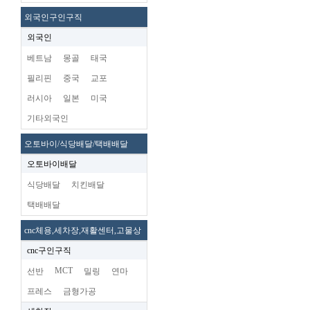
외국인구인구직
외국인
베트남
몽골
태국
필리핀
중국
교포
러시아
일본
미국
기타외국인
오토바이/식당배달/택배배달
오토바이배달
식당배달
치킨배달
택배배달
cnc체용,세차장,재활센터,고물상
cnc구인구직
MCT
선반
밀링
연마
프레스
금형가공