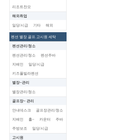
리조트찬모
해외취업
일당/시급
기타
해외
펜션 별장.골프.고시원 세탁
펜션관리/청소
펜션관리/청소
펜션주바
지배인
일당/시급
키즈풀빌라펜션
별장~관리
별장관리/청소
골프장~ 관리
안내데스크
골프장관리/청소
지배인
홀~
카운터
주바
주방보조
일당/시급
고시원