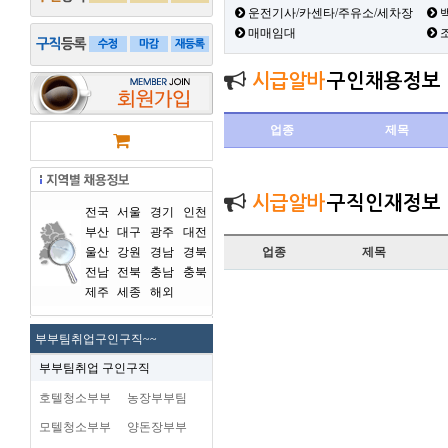
운전기사/카센타/주유소/세차장
백
매매임대
시급알바
구인채용정보
업종
제목
시급알바
구직인재정보
전국
서울
경기
인천
부산
대구
광주
대전
울산
강원
경남
경북
업종
제목
전남
전북
충남
충북
제주
세종
해외
부부팀취업구인구직~~
부부팀취업 구인구직
호텔청소부부
농장부부팀
모텔청소부부
양돈장부부