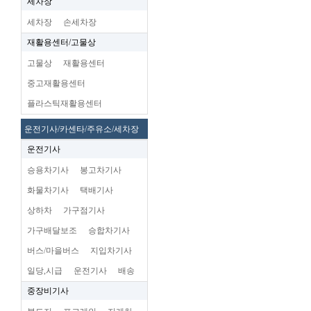
세차장
세차장
손세차장
재활용센터/고물상
고물상
재활용센터
중고재활용센터
플라스틱재활용센터
운전기사/카센타/주유소/세차장
운전기사
승용차기사
봉고차기사
화물차기사
택배기사
상하차
가구점기사
가구배달보조
승합차기사
버스/마을버스
지입차기사
일당,시급
운전기사
배송
중장비기사