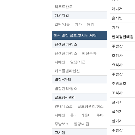
리조트찬모
매니저
해외취업
홀서빙
일당/시급
기타
해외
기타
펜션 별장.골프.고시원 세탁
편의점판매원
펜션관리/청소
주방장
펜션관리/청소
펜션주바
조리사
지배인
일당/시급
요리사
키즈풀빌라펜션
주방장
별장~관리
주방보조
별장관리/청소
조리사
골프장~ 관리
설거지
안내데스크
골프장관리/청소
설거지
지배인
홀~
카운터
주바
설거지
주방보조
일당/시급
주방장
고시원