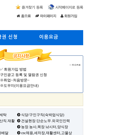
람권 신청
이용요금
✅ 회원가입 방법
구인광고 등록 및 열람권 신청
※취업~처음방문~
※도우미(이용요금안내)
 세탁
식당/구인구직(숙박업식당)
생산직.재활
건설현장.단순노무.외국인인력
농장.농사,목장.낚시터,양식장
배배달
cnc체용,세차장,재활센터,고물상