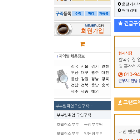
운전기사/
매매임대
긴급구
형제식당
칼국수 집 
링 혼자서 
전국
서울
경기
인천
부산
대구
광주
대전
010-94
울산
강원
경남
경북
근무지: 전남
전남
전북
충남
충북
제주
세종
해외
그랜드
부부팀취업구인구직~~
부부팀취업 구인구직
호텔청소부부
농장부부팀
태안 펜션에
모텔청소부부
양돈장부부