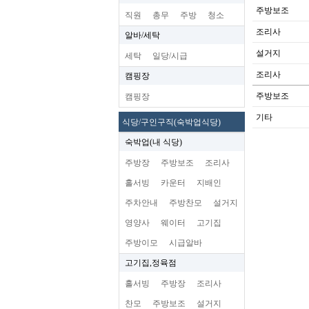
주방보조
직원
총무
주방
청소
조리사
알바/세탁
설거지
세탁
일당/시급
조리사
캠핑장
주방보조
캠핑장
기타
식당/구인구직(숙박업식당)
숙박업(내 식당)
주방장
주방보조
조리사
홀서빙
카운터
지배인
주차안내
주방찬모
설거지
영양사
웨이터
고기집
주방이모
시급알바
고기집,정육점
홀서빙
주방장
조리사
찬모
주방보조
설거지