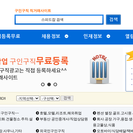
구인구직 직거래사이트
직등록무료
채용정보
인재정보
열
1
2
3
구인구직~~
호텔,모텔,리조트,해외취업
펜션 별장.골프.고시원
화.건물청소.주차.설
부동산 공인중개사/직업상담원
회사.공장.가구,용접.
용고물상,식품
장.사우나,기타
외국인구인구직
오토바이/식당배달/택