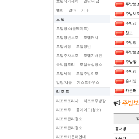
호텔식기세척
일당/시급
주방보
벨맨
알바
기타
주방보
모 텔
주방장
모텔청소(룸메이드)
찬모
모텔당번보조
모텔캐셔
주방장
모텔베팅
모텔당번
주방보
모텔주차보조
모텔지배인
주방장
숙박업조리
모텔욕실청소
주방장
모텔세탁
모텔주방이모
홀서빙
일당/시급
게스트하우스
카운터
리 조 트
리조트조리사
리조트주방장
주방보
리조트주
룸메이드(청소)
리조트관리청소
리조트관리청소
홀서빙
리조트카운터안내
카운터