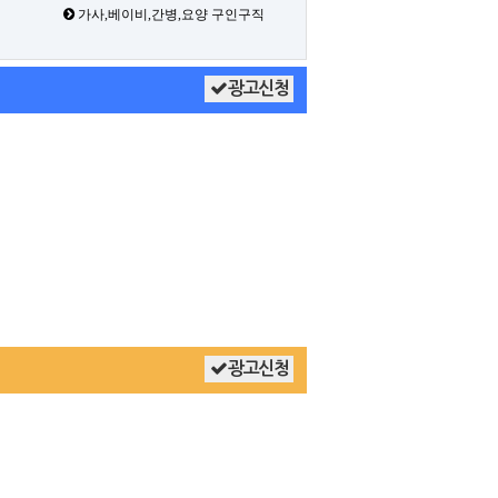
가사,베이비,간병,요양 구인구직
광고신청
광고신청