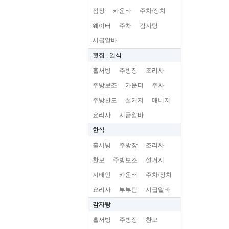
점장
카운타
주차/장치
웨이터
주차
감자탕
시급알바
횟집 , 일식
홀서빙
주방장
조리사
주방보조
카운터
주차
주방찬모
설거지
매니저
요리사
시급알바
한식
홀서빙
주방장
조리사
찬모
주방보조
설거지
지배인
카운터
주차/장치
요리사
부부팀
시급알바
감자탕
홀서빙
주방장
찬모