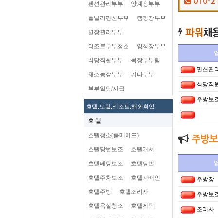
010-2
펜션관리부부
양계장부부
플빌라펜션부부
캠핑장부부
별장관리부부
리조트부부청소
양식장부부
식당직원부부
목장부부팀
펜션관
채소농장부부
기타부부
식당직
부부일당/시급
주방보
호텔,모텔,리조트,해외취업
호 텔
호텔청소(룸메이드)
주방보
호텔당번보조
호텔캐셔
호텔베팅보조
호텔당번
호텔주차보조
호텔지배인
주방장
호텔주방
호텔조리사
주방보
호텔욕실청소
호텔세탁
조리사