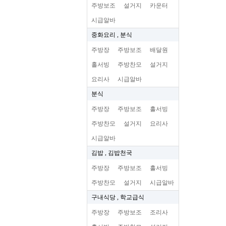
주방보조
설거지
카운터
시급알바
중화요리 , 분식
주방장
주방보조
배달원
홀서빙
주방찬모
설거지
요리사
시급알바
분식
주방장
주방보조
홀서빙
주방찬모
설거지
요리사
시급알바
김밥 , 김밥천국
주방장
주방보조
홀서빙
주방찬모
설거지
시급알바
구내식당 , 학교급식
주방장
주방보조
조리사