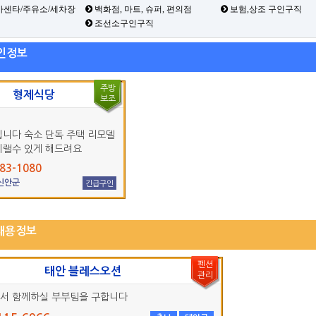
카센타/주유소/세차장
백화점, 마트, 슈퍼, 편의점
보험,상조 구인구직
조선소구인구직
인정보
주방
형제식당
보조
입니다 숙소 단독 주택 리모델
지랠수 있게 해드려요
83-1080
 신안군
긴급구인
채용정보
펜션
태안 블레스오션
관리
서 함께하실 부부팀을 구합니다