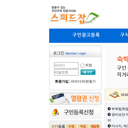
구인광고등록
구
저장
회원가입
|
아이디/비번찾기
부부팀취업
경비보안.미
비
마사지, 매