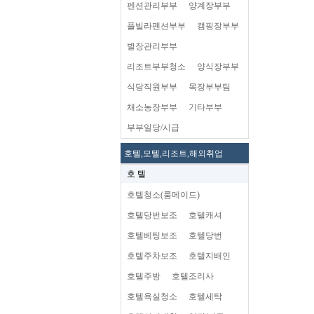
펜션관리부부
양계장부부
플빌라펜션부부
캠핑장부부
별장관리부부
리조트부부청소
양식장부부
식당직원부부
목장부부팀
채소농장부부
기타부부
부부일당/시급
호텔,모텔,리조트,해외취업
호 텔
호텔청소(룸메이드)
호텔당번보조
호텔캐셔
호텔베팅보조
호텔당번
호텔주차보조
호텔지배인
호텔주방
호텔조리사
호텔욕실청소
호텔세탁