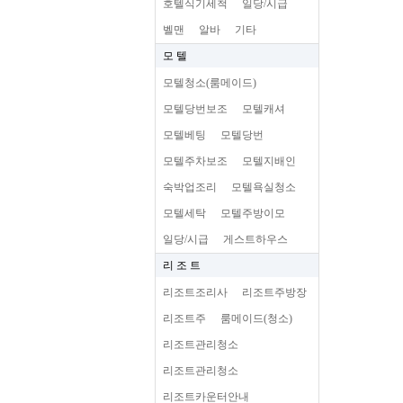
호텔식기세척
일당/시급
벨맨
알바
기타
모 텔
모텔청소(룸메이드)
모텔당번보조
모텔캐셔
모텔베팅
모텔당번
모텔주차보조
모텔지배인
숙박업조리
모텔욕실청소
모텔세탁
모텔주방이모
일당/시급
게스트하우스
리 조 트
리조트조리사
리조트주방장
리조트주
룸메이드(청소)
리조트관리청소
리조트관리청소
리조트카운터안내