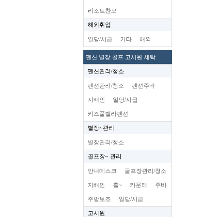
리조트찬모
해외취업
일당/시급
기타
해외
펜션 별장.골프.고시원 세탁
펜션관리/청소
펜션관리/청소
펜션주바
지배인
일당/시급
키즈풀빌라펜션
별장~관리
별장관리/청소
골프장~ 관리
안내데스크
골프장관리/청소
지배인
홀~
카운터
주바
주방보조
일당/시급
고시원