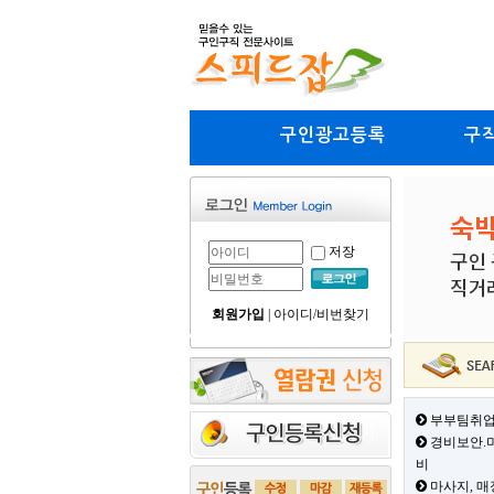
구인광고등록
구
저장
회원가입
|
아이디/비번찾기
부부팀취업
경비보안.미
비
마사지, 매