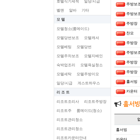
호텔식기세척
일당/시급
주방보
벨맨
알바
기타
주방보
모 텔
주방장
모텔청소(룸메이드)
찬모
모텔당번보조
모텔캐셔
주방장
모텔베팅
모텔당번
주방보
모텔주차보조
모텔지배인
주방장
숙박업조리
모텔욕실청소
주방장
모텔세탁
모텔주방이모
홀서빙
일당/시급
게스트하우스
카운터
리 조 트
리조트조리사
리조트주방장
홀서빙
리조트주
룸메이드(청소)
리조트관리청소
리조트관리청소
홀서빙
리조트카운터안내
카운터