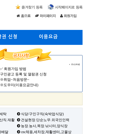
람권 신청
이용요금
✅ 회원가입 방법
구인광고 등록 및 열람권 신청
※취업~처음방문~
※도우미(이용요금안내)
 세탁
식당/구인구직(숙박업식당)
생산직.재활
건설현장.단순노무.외국인인력
농장.농사,목장.낚시터,양식장
배배달
cnc체용,세차장,재활센터,고물상