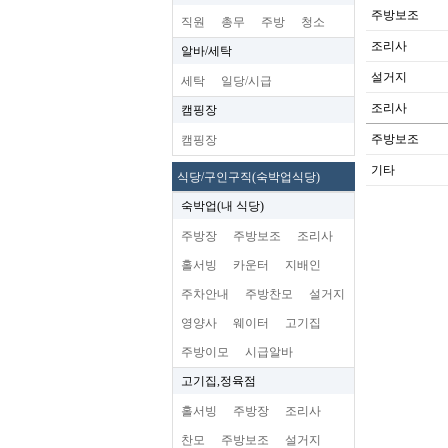
주방보조
직원
총무
주방
청소
조리사
알바/세탁
설거지
세탁
일당/시급
조리사
캠핑장
주방보조
캠핑장
기타
식당/구인구직(숙박업식당)
숙박업(내 식당)
주방장
주방보조
조리사
홀서빙
카운터
지배인
주차안내
주방찬모
설거지
영양사
웨이터
고기집
주방이모
시급알바
고기집,정육점
홀서빙
주방장
조리사
찬모
주방보조
설거지