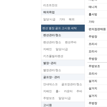
리조트찬모
매니저
해외취업
홀서빙
일당/시급
기타
해외
기타
펜션 별장.골프.고시원 세탁
편의점판매원
펜션관리/청소
주방장
펜션관리/청소
펜션주바
조리사
지배인
일당/시급
요리사
키즈풀빌라펜션
주방장
별장~관리
주방보조
별장관리/청소
조리사
골프장~ 관리
설거지
안내데스크
골프장관리/청소
설거지
지배인
홀~
카운터
주바
설거지
주방보조
일당/시급
주방장
고시원