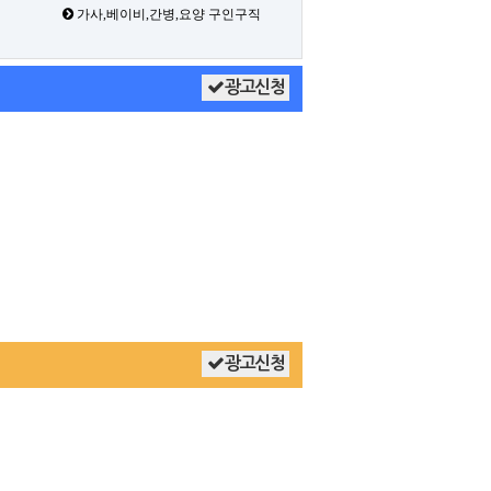
가사,베이비,간병,요양 구인구직
광고신청
광고신청