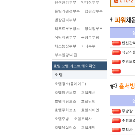
010-2
펜션관리부부
양계장부부
플빌라펜션부부
캠핑장부부
별장관리부부
리조트부부청소
양식장부부
식당직원부부
목장부부팀
펜션관
채소농장부부
기타부부
식당직
부부일당/시급
주방보
호텔,모텔,리조트,해외취업
호 텔
호텔청소(룸메이드)
홀서빙
호텔당번보조
호텔캐셔
호텔베팅보조
호텔당번
호텔주차보조
호텔지배인
주방장
호텔주방
호텔조리사
주방보
호텔욕실청소
호텔세탁
조리사