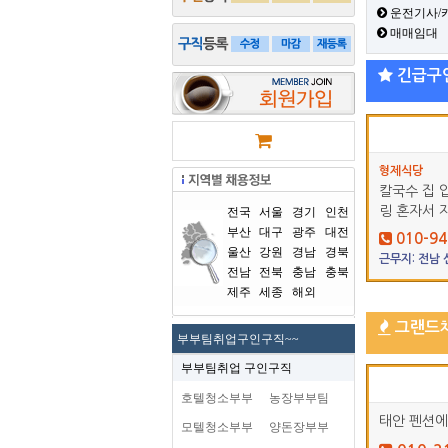
운전기사/
매매임대
긴급구
형제식당
칼국수 집 
링 혼자서 
전국
서울
경기
인천
부산
대구
광주
대전
010-94
울산
강원
경남
경북
근무지: 전남
전남
전북
충남
충북
제주
세종
해외
그랜드
부부팀취업구인구직~~
부부팀취업 구인구직
호텔청소부부
농장부부팀
태안 펜션에
모텔청소부부
양돈장부부