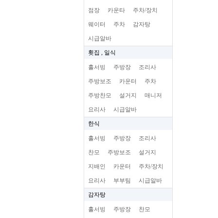
점장
카운타
주차/장치
웨이터
주차
감자탕
시급알바
횟집 , 일식
홀서빙
주방장
조리사
주방보조
카운터
주차
주방찬모
설거지
매니저
요리사
시급알바
한식
홀서빙
주방장
조리사
찬모
주방보조
설거지
지배인
카운터
주차/장치
요리사
부부팀
시급알바
감자탕
홀서빙
주방장
찬모