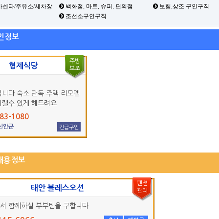
카센타/주유소/세차장
백화점, 마트, 슈퍼, 편의점
보험,상조 구인구직
조선소구인구직
인정보
주방
형제식당
보조
입니다 숙소 단독 주택 리모델
지랠수 있게 해드려요
83-1080
 신안군
긴급구인
채용정보
펜션
태안 블레스오션
관리
서 함께하실 부부팀을 구합니다