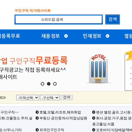
구인구직 직거래사이트
직등록무료
채용정보
인재정보
열
1
2
3
구인구직~~
호텔,모텔,리조트,해외취업
펜션 별장.골프.고시원
화.건물청소.주차.설
부동산 공인중개사/직업상담원
회사.공장.가구,용접.
용고물상,식품
장.사우나,기타
외국인구인구직
오토바이/식당배달/택