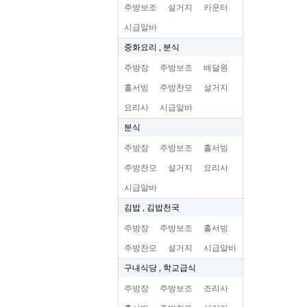
주방보조
설거지
카운터
시급알바
중화요리 , 분식
주방장
주방보조
배달원
홀서빙
주방찬모
설거지
요리사
시급알바
분식
주방장
주방보조
홀서빙
주방찬모
설거지
요리사
시급알바
김밥 , 김밥천국
주방장
주방보조
홀서빙
주방찬모
설거지
시급알바
구내식당 , 학교급식
주방장
주방보조
조리사