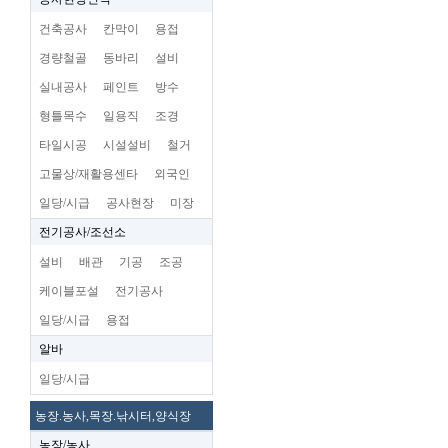
건축공사
칸막이
용접
경량철골
동바리
설비
실내공사
페인트
방수
형틀목수
일용직
조경
타일시공
시설설비
철거
고물상/재활용센타
외국인
일당/시급
공사현장
미장
전기공사/조선소
설비
배관
기공
조공
케이블포설
전기공사
일당/시급
용접
알바
일당/시급
농장.농사,목장.낚시터,양식장
농장/농사