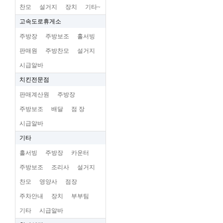
찬모
설거지
장치
기타~
고속도로휴게소
주방장
주방보조
홀서빙
판매원
주방찬모
설거지
시급알바
치킨전문점
판매계산원
주방장
주방보조
배달
점 장
시급알바
기타
홀서빙
주방장
카운터
주방보조
조리사
설거지
찬모
영양사
점장
주차안내
장치
부부팀
기타
시급알바