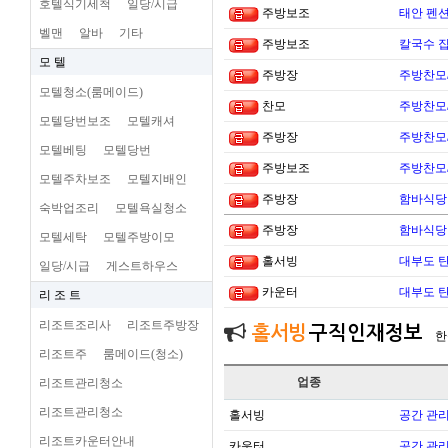
호텔식기세척
일당/시급
주방보조
태안 펜
벨맨
알바
기타
주방보조
칼국수 집
모 텔
주방장
주방찬모
모텔청소(룸메이드)
찬모
주방찬모
모텔당번보조
모텔캐셔
주방장
주방찬모
모텔베팅
모텔당번
주방보조
주방찬모
모텔주차보조
모텔지배인
주방장
함바식당
숙박업조리
모텔욕실청소
주방장
함바식당
모텔세탁
모텔주방이모
홀서빙
대부도 
일당/시급
게스트하우스
카운터
대부도 
리 조 트
리조트조리사
리조트주방장
홀서빙
구직인재정보
한
리조트주
룸메이드(청소)
업종
리조트관리청소
리조트관리청소
홀서빙
공간 관리
리조트카운터안내
카운터
공간 관리