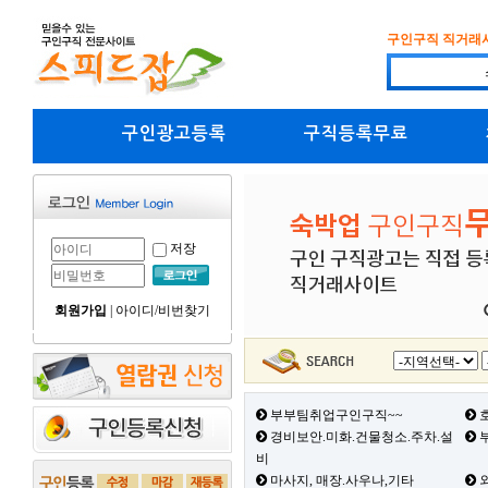
구인구직 직거래
구인광고등록
구직등록무료
저장
회원가입
|
아이디/비번찾기
부부팀취업구인구직~~
호
경비보안.미화.건물청소.주차.설
부
비
마사지, 매장.사우나,기타