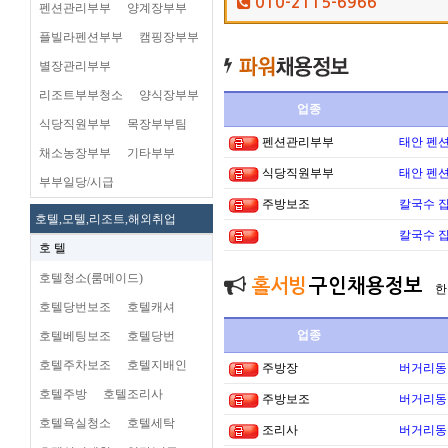
010-2115-6966
펜션관리부부
양계장부부
플빌라펜션부부
캠핑장부부
별장관리부부
리조트부부청소
양식장부부
업종
식당직원부부
목장부부팀
펜션관리부부
태안 펜
채소농장부부
기타부부
식당직원부부
태안 펜
부부일당/시급
주방보조
칼국수 집
호텔,모텔,리조트,해외취업
칼국수 집
호 텔
호텔청소(룸메이드)
홀서빙
구인채용정보
한
호텔당번보조
호텔캐셔
업종
호텔베팅보조
호텔당번
호텔주차보조
호텔지배인
주방장
버거리동타
호텔주방
호텔조리사
주방보조
버거리동타
호텔욕실청소
호텔세탁
조리사
버거리동타