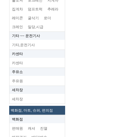
불도저
포크레인
지게차
집게차
덤프트럭
추레라
레미콘
굴삭기
로더
크레인
일당,시급
기타 ~~ 운전기사
기타,운전기사
카센타
카센타
주유소
주유원
세차장
세차장
백화점, 마트, 슈퍼, 편의점
백화점
편매원
캐셔
진열