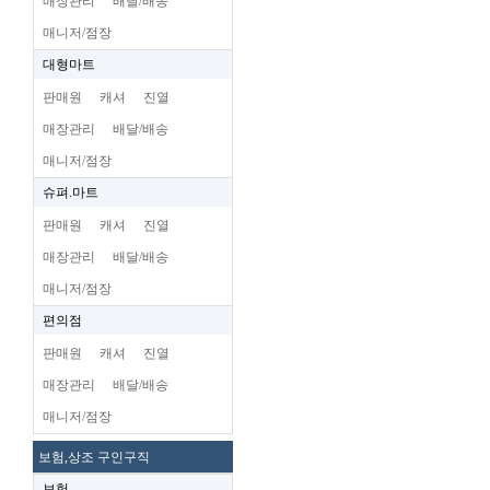
매장관리
배달/배송
매니저/점장
대형마트
판매원
캐셔
진열
매장관리
배달/배송
매니저/점장
슈펴.마트
판매원
캐셔
진열
매장관리
배달/배송
매니저/점장
편의점
판매원
캐셔
진열
매장관리
배달/배송
매니저/점장
보험,상조 구인구직
보험