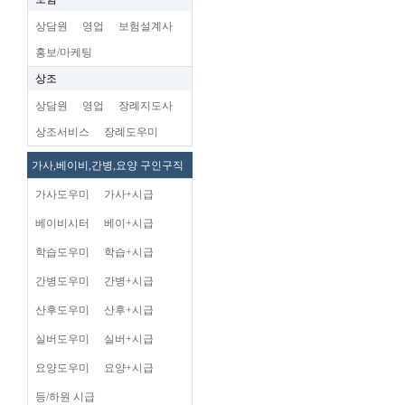
상담원
영업
보험설계사
홍보/마케팅
상조
상담원
영업
장례지도사
상조서비스
장례도우미
가사,베이비,간병,요양 구인구직
가사도우미
가사+시급
베이비시터
베이+시급
학습도우미
학습+시급
간병도우미
간병+시급
산후도우미
산후+시급
실버도우미
실버+시급
요양도우미
요양+시급
등/하원 시급