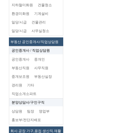
지하철미화원
건물청소
환경미화원
기계설비
일당/시급
건물관리
일당/시급
사무실청소
부동산 공인중개사/직업상담원
공인중개사 / 직업상담원
공인중개사
중개인
부동산직원
사무직원
중개보조원
부동산실장
경리원
기타
직업소개소파트
분양상담사/구인구직
상담원
팀장
영업부
홍보부/전단지배포
회사.공장.가구,용접.생산직.재활