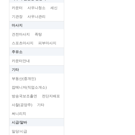
카운터
사우나청소
세신
기관장
사우나관리
마사지
건전마사지
족탕
스포츠마사지
피부마사지
주유소
카운터안내
기타
부동산(중개인)
잡메니저(직업소개소)
방송국보조출연
전단지배포
사찰(공양주)
기타
써니리치
시급/알바
일당/시급