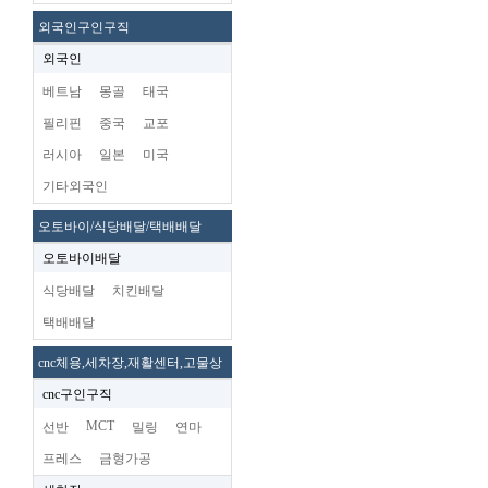
외국인구인구직
외국인
베트남
몽골
태국
필리핀
중국
교포
러시아
일본
미국
기타외국인
오토바이/식당배달/택배배달
오토바이배달
식당배달
치킨배달
택배배달
cnc체용,세차장,재활센터,고물상
cnc구인구직
MCT
선반
밀링
연마
프레스
금형가공