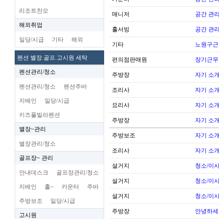
리조트찬모
매니저
공간 관리
해외취업
홀서빙
공간 관리
일당/시급
기타
해외
기타
노원구근
펜션 별장.골프.고시원 세탁
편의점판매원
장기근무
펜션관리/청소
주방장
자기 소
펜션관리/청소
펜션주바
조리사
자기 소
지배인
일당/시급
요리사
자기 소
키즈풀빌라펜션
주방장
자기 소
별장~관리
주방보조
자기 소
별장관리/청소
조리사
자기 소
골프장~ 관리
설거지
청소/이사
안내데스크
골프장관리/청소
설거지
청소/이사
지배인
홀~
카운터
주바
설거지
청소/이사
주방보조
일당/시급
주방장
안녕하세
고시원