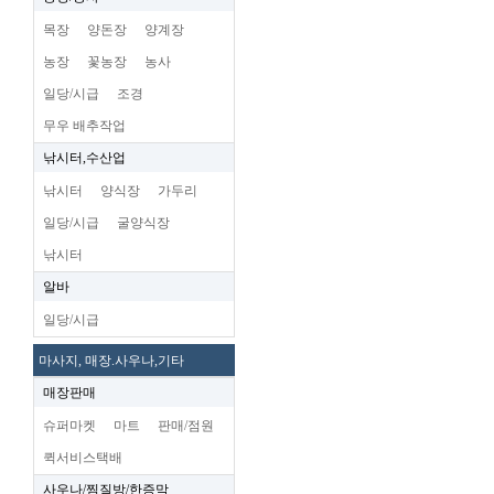
목장
양돈장
양계장
농장
꽃농장
농사
일당/시급
조경
무우 배추작업
낚시터,수산업
낚시터
양식장
가두리
일당/시급
굴양식장
낚시터
알바
일당/시급
마사지, 매장.사우나,기타
매장판매
슈퍼마켓
마트
판매/점원
퀵서비스택배
사우나/찜질방/한증막