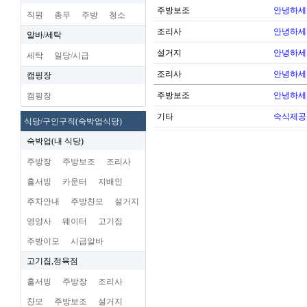
주방보조
안녕하세
직원
총무
주방
청소
조리사
안녕하세
알바/세탁
설거지
안녕하세
세탁
일당/시급
조리사
안녕하세
캠핑장
주방보조
안녕하세
캠핑장
기타
숙식제공
식당/구인구직(숙박업식당)
숙박업(내 식당)
주방장
주방보조
조리사
홀서빙
카운터
지배인
주차안내
주방찬모
설거지
영양사
웨이터
고기집
주방이모
시급알바
고기집,정육점
홀서빙
주방장
조리사
찬모
주방보조
설거지