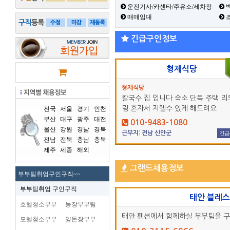
운전기사/카센타/주유소/세차장
백
매매임대
긴급구인정보
형제식당
형제식당
칼국수 집 입니다 숙소 단독 주택 리
링 혼자서 지랠수 있게 해드려요
전국
서울
경기
인천
부산
대구
광주
대전
010-9483-1080
울산
강원
경남
경북
근무지: 전남 신안군
긴급
전남
전북
충남
충북
제주
세종
해외
그랜드채용정보
부부팀취업구인구직~~
부부팀취업 구인구직
태안 블레
호텔청소부부
농장부부팀
태안 펜션에서 함께하실 부부팀을 
모텔청소부부
양돈장부부