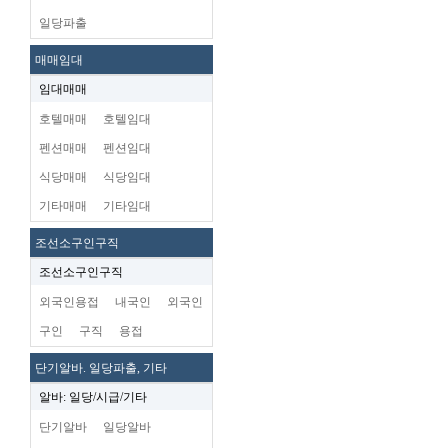
일당파출
매매임대
임대매매
호텔매매
호텔임대
펜션매매
펜션임대
식당매매
식당임대
기타매매
기타임대
조선소구인구직
조선소구인구직
외국인용접
내국인
외국인
구인
구직
용접
단기알바. 일당파출, 기타
알바: 일당/시급/기타
단기알바
일당알바