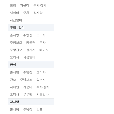
점장
카운타
주차/장치
웨이터
주차
감자탕
시급알바
횟집 , 일식
홀서빙
주방장
조리사
주방보조
카운터
주차
주방찬모
설거지
매니저
요리사
시급알바
한식
홀서빙
주방장
조리사
찬모
주방보조
설거지
지배인
카운터
주차/장치
요리사
부부팀
시급알바
감자탕
홀서빙
주방장
찬모