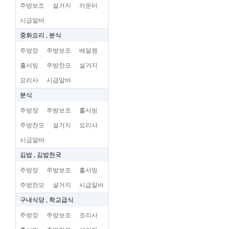
주방보조
설거지
카운터
시급알바
중화요리 , 분식
주방장
주방보조
배달원
홀서빙
주방찬모
설거지
요리사
시급알바
분식
주방장
주방보조
홀서빙
주방찬모
설거지
요리사
시급알바
김밥 , 김밥천국
주방장
주방보조
홀서빙
주방찬모
설거지
시급알바
구내식당 , 학교급식
주방장
주방보조
조리사