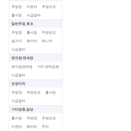
주방장
카운터
주방보조
홀서빙
시급알바
일반주점.호프
주방장
홀서빙
주방보조
설거지
웨이터
매니저
시급알바
편의점/면세점
편의점판매원
기타 판매점원
시급알바
포장마차
주방장
주방보조
홀서빙
시급알바
기타업종,일당
홀서빙
주방장
주방보조
카운타
웨이터
주차