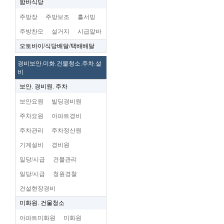
함바식당
주방장
주방보조
홀서빙
주방찬모
설거지
시급알바
오토바이/식당배달/택배배달
경비보안.미화.건물청소.주차.설
비
보안. 경비원. 주차
보안요원
빌딩경비원
주차요원
아파트경비
주차관리
주차정산원
기계설비
경비원
일당/시급
건물관리
일당/시급
청원경찰
건설현장경비
미화원. 건물청소
아파트미화원
미화원