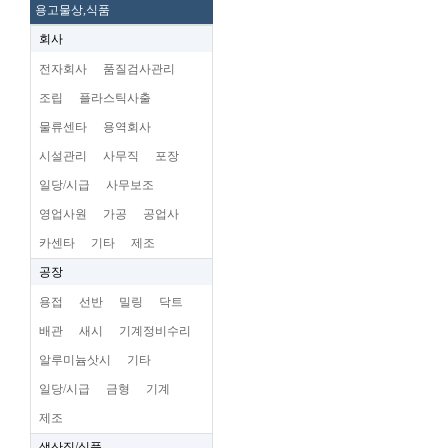
용고물상,식품
회사
전자회사
품질검사관리
조립
플라스틱사출
물류센타
용역회사
시설관리
사무직
포장
일당/시급
사무보조
영업사원
가공
공업사
카센타
기타
제조
공장
용접
선반
밀링
닥트
배관
새시
기계정비수리
알루미늄삿시
기타
일당/시급
금형
기계
제조
생산직/식품