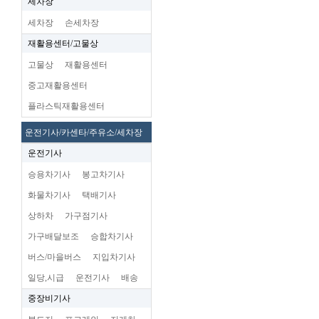
세차장
세차장
손세차장
재활용센터/고물상
고물상
재활용센터
중고재활용센터
플라스틱재활용센터
운전기사/카센타/주유소/세차장
운전기사
승용차기사
봉고차기사
화물차기사
택배기사
상하차
가구점기사
가구배달보조
승합차기사
버스/마을버스
지입차기사
일당,시급
운전기사
배송
중장비기사