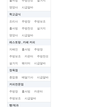
홀서빙
주방찬모
설거지
영양사
시급알바
학교급식
조리사
주방장
주방보조
홀서빙
주방찬모
설거지
영양사
시급알바
레스토랑 , 카페 커피
지배인
홀서빙
주방장
주방보조
카운터
주방찬모
설거지
웨이터
시급알바
정육점
종업원
배달기사
시급알바
커피전문점
주방장
홀서빙
카운터
주방보조
시급알바
빵/제과