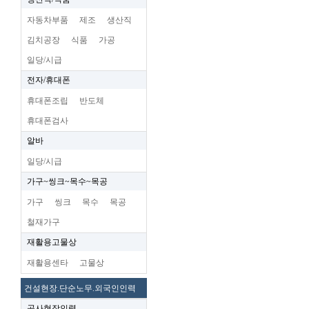
자동차부품
제조
생산직
김치공장
식품
가공
일당/시급
전자/휴대폰
휴대폰조립
반도체
휴대폰검사
알바
일당/시급
가구~씽크~목수~목공
가구
씽크
목수
목공
철재가구
재활용고물상
재활용센타
고물상
건설현장.단순노무.외국인인력
공사현장인력