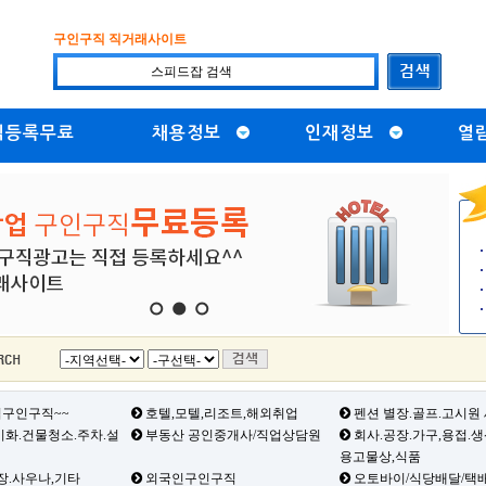
구인구직 직거래사이트
직등록무료
채용정보
인재정보
열
1
2
3
구인구직~~
호텔,모텔,리조트,해외취업
펜션 별장.골프.고시원
화.건물청소.주차.설
부동산 공인중개사/직업상담원
회사.공장.가구,용접.
용고물상,식품
장.사우나,기타
외국인구인구직
오토바이/식당배달/택