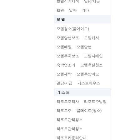
호텔식기세척
일당/시급
벨맨
알바
기타
모 텔
모텔청소(룸메이드)
모텔당번보조
모텔캐셔
모텔베팅
모텔당번
모텔주차보조
모텔지배인
숙박업조리
모텔욕실청소
모텔세탁
모텔주방이모
일당/시급
게스트하우스
리 조 트
리조트조리사
리조트주방장
리조트주
룸메이드(청소)
리조트관리청소
리조트관리청소
리조트카운터안내