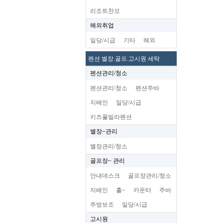
리조트찬모
해외취업
일당/시급
기타
해외
펜션 별장.골프.고시원 세탁
펜션관리/청소
펜션관리/청소
펜션주바
지배인
일당/시급
키즈풀빌라펜션
별장~관리
별장관리/청소
골프장~ 관리
안내데스크
골프장관리/청소
지배인
홀~
카운터
주바
주방보조
일당/시급
고시원