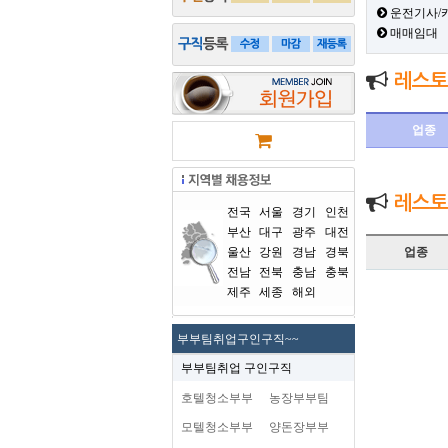
운전기사/
매매임대
레스토
업종
레스토
전국
서울
경기
인천
부산
대구
광주
대전
울산
강원
경남
경북
업종
전남
전북
충남
충북
제주
세종
해외
부부팀취업구인구직~~
부부팀취업 구인구직
호텔청소부부
농장부부팀
모텔청소부부
양돈장부부