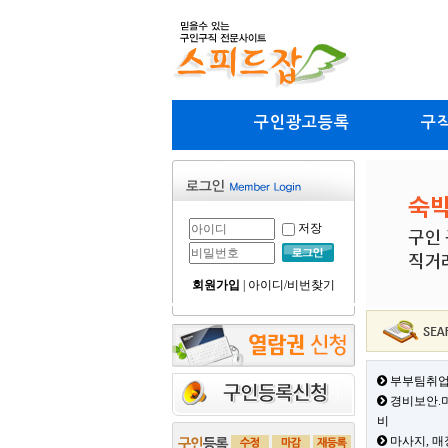
구인광고등록
구
저장
회원가입
|
아이디/비번찾기
부부팀취업
경비보안.미
비
마사지, 매