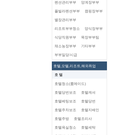
펜션관리부부
양계장부부
플빌라펜션부부
캠핑장부부
별장관리부부
리조트부부청소
양식장부부
식당직원부부
목장부부팀
채소농장부부
기타부부
부부일당/시급
호텔,모텔,리조트,해외취업
호 텔
호텔청소(룸메이드)
호텔당번보조
호텔캐셔
호텔베팅보조
호텔당번
호텔주차보조
호텔지배인
호텔주방
호텔조리사
호텔욕실청소
호텔세탁