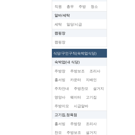
직원
총무
주방
청소
알바/세탁
세탁
일당/시급
캠핑장
캠핑장
식당/구인구직(숙박업식당)
숙박업(내 식당)
주방장
주방보조
조리사
홀서빙
카운터
지배인
주차안내
주방찬모
설거지
영양사
웨이터
고기집
주방이모
시급알바
고기집,정육점
홀서빙
주방장
조리사
찬모
주방보조
설거지