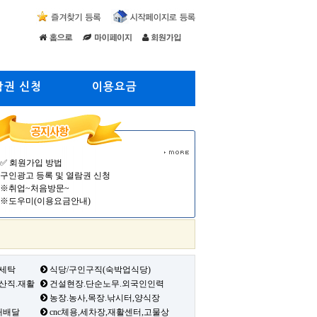
람권 신청
이용요금
✅ 회원가입 방법
구인광고 등록 및 열람권 신청
※취업~처음방문~
※도우미(이용요금안내)
 세탁
식당/구인구직(숙박업식당)
생산직.재활
건설현장.단순노무.외국인인력
농장.농사,목장.낚시터,양식장
배배달
cnc체용,세차장,재활센터,고물상