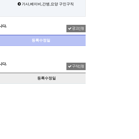
가사,베이비,간병,요양 구인구직
니다.
광고신청
등록수정일
니다.
구직신청
등록수정일