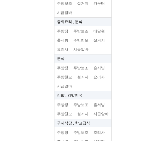
주방보조
설거지
카운터
시급알바
중화요리 , 분식
주방장
주방보조
배달원
홀서빙
주방찬모
설거지
요리사
시급알바
분식
주방장
주방보조
홀서빙
주방찬모
설거지
요리사
시급알바
김밥 , 김밥천국
주방장
주방보조
홀서빙
주방찬모
설거지
시급알바
구내식당 , 학교급식
주방장
주방보조
조리사