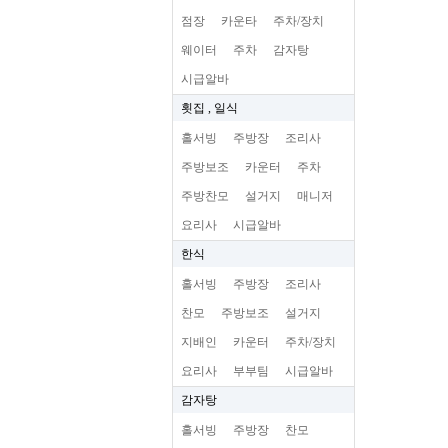
점장
카운타
주차/장치
웨이터
주차
감자탕
시급알바
횟집 , 일식
홀서빙
주방장
조리사
주방보조
카운터
주차
주방찬모
설거지
매니저
요리사
시급알바
한식
홀서빙
주방장
조리사
찬모
주방보조
설거지
지배인
카운터
주차/장치
요리사
부부팀
시급알바
감자탕
홀서빙
주방장
찬모