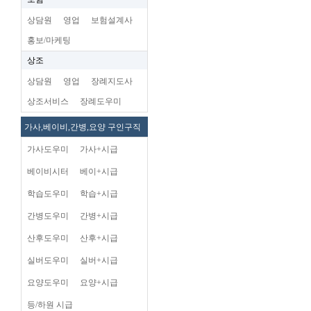
상담원
영업
보험설계사
홍보/마케팅
상조
상담원
영업
장례지도사
상조서비스
장례도우미
가사,베이비,간병,요양 구인구직
가사도우미
가사+시급
베이비시터
베이+시급
학습도우미
학습+시급
간병도우미
간병+시급
산후도우미
산후+시급
실버도우미
실버+시급
요양도우미
요양+시급
등/하원 시급