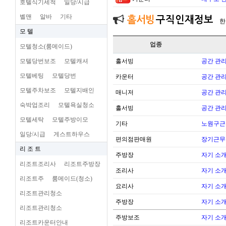
호텔식기세척
일당/시급
벨맨
알바
기타
홀서빙
구직인재정보
한
모 텔
업종
모텔청소(룸메이드)
모텔당번보조
모텔캐셔
홀서빙
공간 관리
모텔베팅
모텔당번
카운터
공간 관리
모텔주차보조
모텔지배인
매니저
공간 관리
숙박업조리
모텔욕실청소
홀서빙
공간 관리
모텔세탁
모텔주방이모
기타
노원구근
일당/시급
게스트하우스
편의점판매원
장기근무
리 조 트
주방장
자기 소
리조트조리사
리조트주방장
조리사
자기 소
리조트주
룸메이드(청소)
요리사
자기 소
리조트관리청소
주방장
자기 소
리조트관리청소
주방보조
자기 소
리조트카운터안내