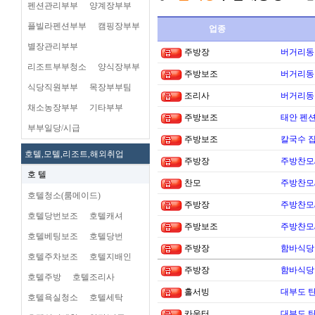
펜션관리부부
양계장부부
플빌라펜션부부
캠핑장부부
업종
별장관리부부
주방장
버거리동타
리조트부부청소
양식장부부
주방보조
버거리동타
식당직원부부
목장부부팀
조리사
버거리동타
채소농장부부
기타부부
주방보조
태안 펜
부부일당/시급
주방보조
칼국수 집
호텔,모텔,리조트,해외취업
주방장
주방찬모
호 텔
찬모
주방찬모
호텔청소(룸메이드)
주방장
주방찬모
호텔당번보조
호텔캐셔
주방보조
주방찬모
호텔베팅보조
호텔당번
주방장
함바식당
호텔주차보조
호텔지배인
주방장
함바식당
호텔주방
호텔조리사
홀서빙
대부도 
호텔욕실청소
호텔세탁
카운터
대부도 