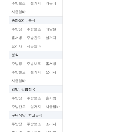
주방보조
설거지
카운터
시급알바
중화요리 , 분식
주방장
주방보조
배달원
홀서빙
주방찬모
설거지
요리사
시급알바
분식
주방장
주방보조
홀서빙
주방찬모
설거지
요리사
시급알바
김밥 , 김밥천국
주방장
주방보조
홀서빙
주방찬모
설거지
시급알바
구내식당 , 학교급식
주방장
주방보조
조리사