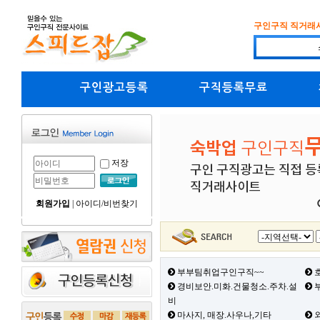
구인구직 직거래
구인광고등록
구직등록무료
저장
회원가입
|
아이디/비번찾기
부부팀취업구인구직~~
호
경비보안.미화.건물청소.주차.설
부
비
마사지, 매장.사우나,기타