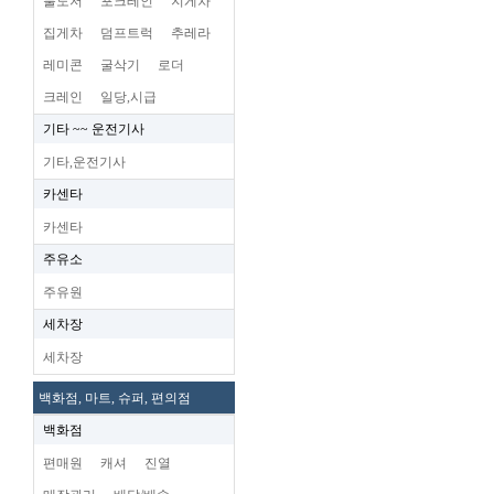
불도저
포크레인
지게차
집게차
덤프트럭
추레라
레미콘
굴삭기
로더
크레인
일당,시급
기타 ~~ 운전기사
기타,운전기사
카센타
카센타
주유소
주유원
세차장
세차장
백화점, 마트, 슈퍼, 편의점
백화점
편매원
캐셔
진열