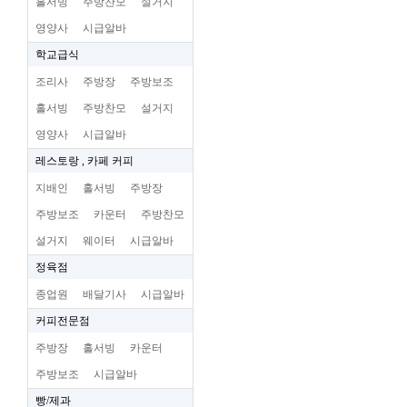
홀서빙
주방찬모
설거지
영양사
시급알바
학교급식
조리사
주방장
주방보조
홀서빙
주방찬모
설거지
영양사
시급알바
레스토랑 , 카페 커피
지배인
홀서빙
주방장
주방보조
카운터
주방찬모
설거지
웨이터
시급알바
정육점
종업원
배달기사
시급알바
커피전문점
주방장
홀서빙
카운터
주방보조
시급알바
빵/제과