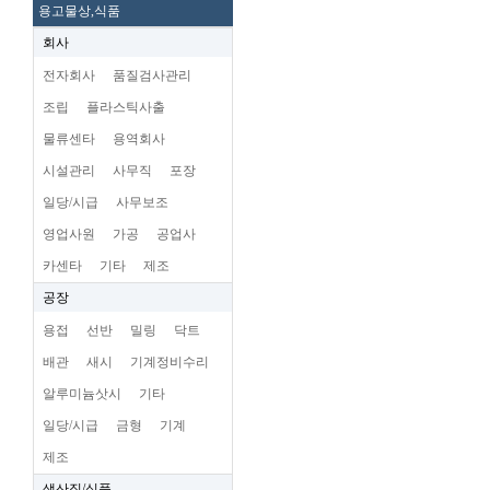
용고물상,식품
회사
전자회사
품질검사관리
조립
플라스틱사출
물류센타
용역회사
시설관리
사무직
포장
일당/시급
사무보조
영업사원
가공
공업사
카센타
기타
제조
공장
용접
선반
밀링
닥트
배관
새시
기계정비수리
알루미늄삿시
기타
일당/시급
금형
기계
제조
생산직/식품