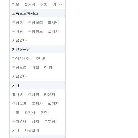
찬모
설거지
장치
기타~
고속도로휴게소
주방장
주방보조
홀서빙
판매원
주방찬모
설거지
시급알바
치킨전문점
판매계산원
주방장
주방보조
배달
점 장
시급알바
기타
홀서빙
주방장
카운터
주방보조
조리사
설거지
찬모
영양사
점장
주차안내
장치
부부팀
기타
시급알바