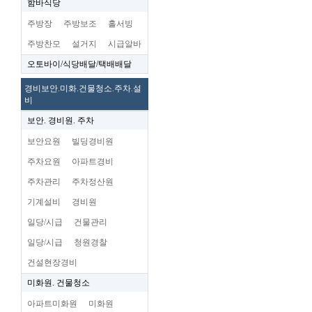
함바식당
주방장
주방보조
홀서빙
주방찬모
설거지
시급알바
오토바이/식당배달/택배배달
경비보안.미화.건물청소.주차.설
비
보안. 경비원. 주차
보안요원
빌딩경비원
주차요원
아파트경비
주차관리
주차정산원
기계설비
경비원
일당/시급
건물관리
일당/시급
청원경찰
건설현장경비
미화원. 건물청소
아파트미화원
미화원