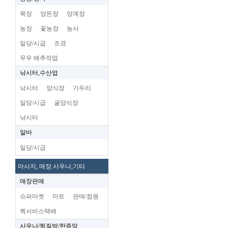
목장
양돈장
양계장
농장
꽃농장
농사
일당/시급
조경
무우 배추작업
낚시터,수산업
낚시터
양식장
가두리
일당/시급
굴양식장
낚시터
알바
일당/시급
마사지, 매장.사우나,기타
매장판매
슈퍼마켓
마트
판매/점원
퀵서비스택배
사우나/찜질방/한증막