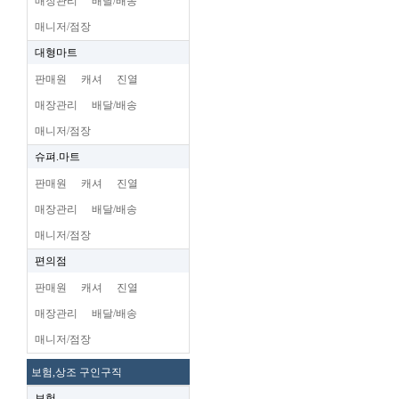
매장관리
배달/배송
매니저/점장
대형마트
판매원
캐셔
진열
매장관리
배달/배송
매니저/점장
슈펴.마트
판매원
캐셔
진열
매장관리
배달/배송
매니저/점장
편의점
판매원
캐셔
진열
매장관리
배달/배송
매니저/점장
보험,상조 구인구직
보험