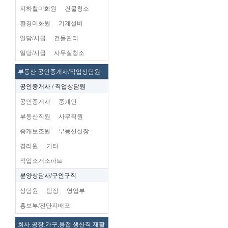
지하철미화원
건물청소
환경미화원
기계설비
일당/시급
건물관리
일당/시급
사무실청소
부동산 공인중개사/직업상담원
공인중개사 / 직업상담원
공인중개사
중개인
부동산직원
사무직원
중개보조원
부동산실장
경리원
기타
직업소개소파트
분양상담사/구인구직
상담원
팀장
영업부
홍보부/전단지배포
회사.공장.가구,용접.생산직.재활