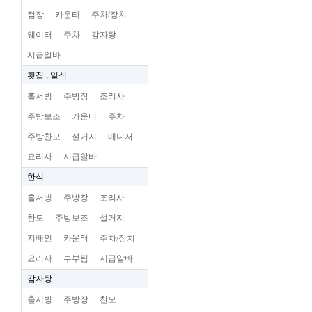
점장
카운타
주차/장치
웨이터
주차
감자탕
시급알바
횟집 , 일식
홀서빙
주방장
조리사
주방보조
카운터
주차
주방찬모
설거지
매니저
요리사
시급알바
한식
홀서빙
주방장
조리사
찬모
주방보조
설거지
지배인
카운터
주차/장치
요리사
부부팀
시급알바
감자탕
홀서빙
주방장
찬모