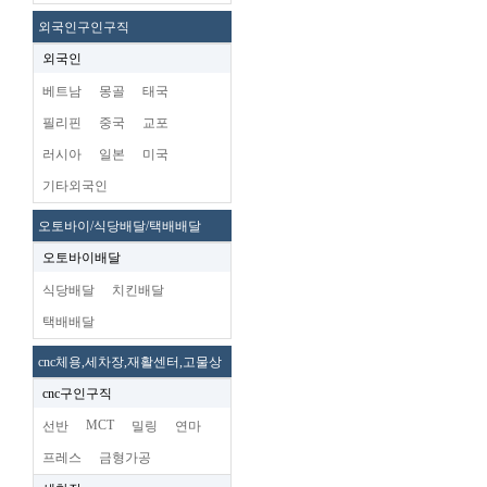
외국인구인구직
외국인
베트남
몽골
태국
필리핀
중국
교포
러시아
일본
미국
기타외국인
오토바이/식당배달/택배배달
오토바이배달
식당배달
치킨배달
택배배달
cnc체용,세차장,재활센터,고물상
cnc구인구직
MCT
선반
밀링
연마
프레스
금형가공