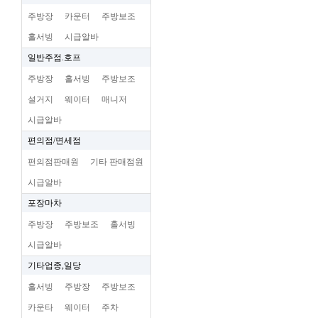
주방장
카운터
주방보조
홀서빙
시급알바
일반주점.호프
주방장
홀서빙
주방보조
설거지
웨이터
매니저
시급알바
편의점/면세점
편의점판매원
기타 판매점원
시급알바
포장마차
주방장
주방보조
홀서빙
시급알바
기타업종,일당
홀서빙
주방장
주방보조
카운타
웨이터
주차