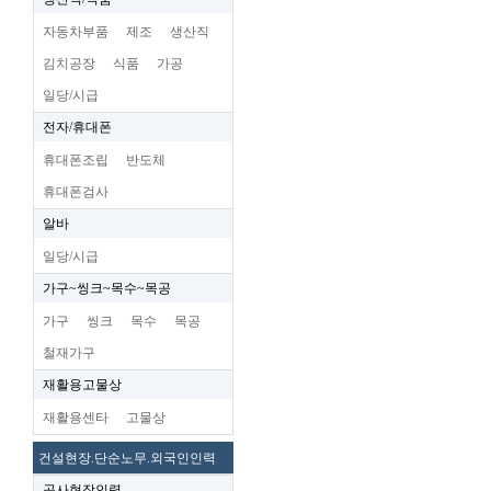
자동차부품
제조
생산직
김치공장
식품
가공
일당/시급
전자/휴대폰
휴대폰조립
반도체
휴대폰검사
알바
일당/시급
가구~씽크~목수~목공
가구
씽크
목수
목공
철재가구
재활용고물상
재활용센타
고물상
건설현장.단순노무.외국인인력
공사현장인력