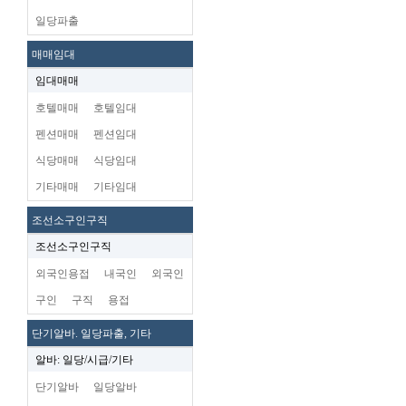
일당파출
매매임대
임대매매
호텔매매
호텔임대
펜션매매
펜션임대
식당매매
식당임대
기타매매
기타임대
조선소구인구직
조선소구인구직
외국인용접
내국인
외국인
구인
구직
용접
단기알바. 일당파출, 기타
알바: 일당/시급/기타
단기알바
일당알바