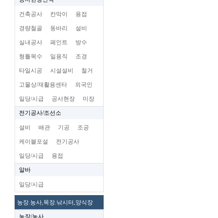
건축공사
칸막이
용접
경량철골
동바리
설비
실내공사
페인트
방수
형틀목수
일용직
조경
타일시공
시설설비
철거
고물상/재활용센타
외국인
일당/시급
공사현장
미장
전기공사/조선소
설비
배관
기공
조공
케이블포설
전기공사
일당/시급
용접
알바
일당/시급
농장.농사,목장.낚시터,양식장
농장/농사