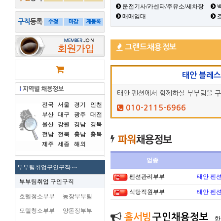
운전기사/카센타/주유소/세차장
백
매매임대
그랜드채용정보
태안 블레
태안 펜션에서 함께하실 부부팀을 
전국
서울
경기
인천
010-2115-6966
부산
대구
광주
대전
울산
강원
경남
경북
전남
전북
충남
충북
제주
세종
해외
업종
부부팀취업구인구직~~
펜션관리부부
태안 펜
부부팀취업 구인구직
식당직원부부
태안 펜
호텔청소부부
농장부부팀
모텔청소부부
양돈장부부
홀서빙
구인채용정보
한