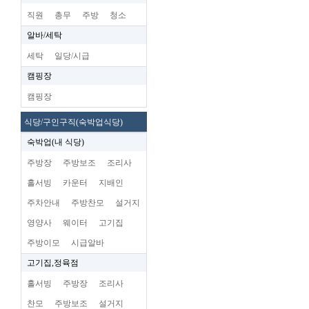
직원
총무
주방
청소
알바/세탁
세탁
일당/시급
캠핑장
캠핑장
식당/구인구직(숙박업식당)
숙박업(내 식당)
주방장
주방보조
조리사
홀서빙
카운터
지배인
주차안내
주방찬모
설거지
영양사
웨이터
고기집
주방이모
시급알바
고기집,정육점
홀서빙
주방장
조리사
찬모
주방보조
설거지