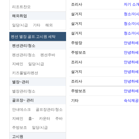
조리사
자기 소
리조트찬모
설거지
청소/이사
해외취업
설거지
청소/이사
일당/시급
기타
해외
설거지
청소/이사
펜션 별장.골프.고시원 세탁
주방장
안녕하세
펜션관리/청소
주방보조
안녕하세
펜션관리/청소
펜션주바
조리사
안녕하세
지배인
일당/시급
설거지
안녕하세
키즈풀빌라펜션
조리사
안녕하세
별장~관리
주방보조
안녕하세
별장관리/청소
골프장~ 관리
기타
숙식제공
안내데스크
골프장관리/청소
지배인
홀~
카운터
주바
주방보조
일당/시급
고시원