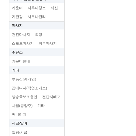
카운터
사우나청소
세신
기관장
사우나관리
마사지
건전마사지
족탕
스포츠마사지
피부마사지
주유소
카운터안내
기타
부동산(중개인)
잡메니저(직업소개소)
방송국보조출연
전단지배포
사찰(공양주)
기타
써니리치
시급/알바
일당/시급