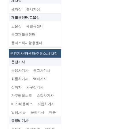
세차장
세차장
손세차장
재활용센터/고물상
고물상
재활용센터
중고재활용센터
플라스틱재활용센터
운전기사/카센타/주유소/세차장
운전기사
승용차기사
봉고차기사
화물차기사
택배기사
상하차
가구점기사
가구배달보조
승합차기사
버스/마을버스
지입차기사
일당,시급
운전기사
배송
중장비기사