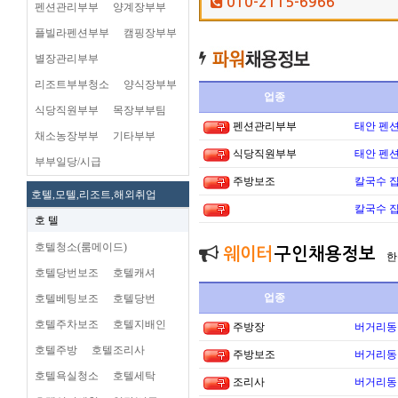
010-2115-6966
펜션관리부부
양계장부부
플빌라펜션부부
캠핑장부부
별장관리부부
리조트부부청소
양식장부부
업종
식당직원부부
목장부부팀
펜션관리부부
태안 펜
채소농장부부
기타부부
식당직원부부
태안 펜
부부일당/시급
주방보조
칼국수 집
호텔,모텔,리조트,해외취업
칼국수 집
호 텔
호텔청소(룸메이드)
웨이터
구인채용정보
한
호텔당번보조
호텔캐셔
업종
호텔베팅보조
호텔당번
호텔주차보조
호텔지배인
주방장
버거리동타
호텔주방
호텔조리사
주방보조
버거리동타
호텔욕실청소
호텔세탁
조리사
버거리동타