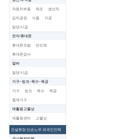
자동차부품
제조
생산직
김치공장
식품
가공
일당/시급
전자/휴대폰
휴대폰조립
반도체
휴대폰검사
알바
일당/시급
가구~씽크~목수~목공
가구
씽크
목수
목공
철재가구
재활용고물상
재활용센타
고물상
건설현장.단순노무.외국인인력
공사현장인력