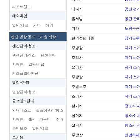
리조트찬모
매니저
공간 관리
해외취업
홀서빙
공간 관리
일당/시급
기타
해외
기타
노원구근
펜션 별장.골프.고시원 세탁
편의점판매원
장기근무
펜션관리/청소
주방장
자기 소
펜션관리/청소
펜션주바
조리사
자기 소
지배인
일당/시급
요리사
자기 소
키즈풀빌라펜션
주방장
자기 소
별장~관리
주방보조
자기 소
별장관리/청소
조리사
자기 소
골프장~ 관리
설거지
청소/이사
안내데스크
골프장관리/청소
설거지
청소/이사
지배인
홀~
카운터
주바
설거지
청소/이사
주방보조
일당/시급
주방장
안녕하세
고시원