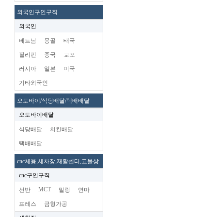
외국인구인구직
외국인
베트남
몽골
태국
필리핀
중국
교포
러시아
일본
미국
기타외국인
오토바이/식당배달/택배배달
오토바이배달
식당배달
치킨배달
택배배달
cnc체용,세차장,재활센터,고물상
cnc구인구직
MCT
선반
밀링
연마
프레스
금형가공