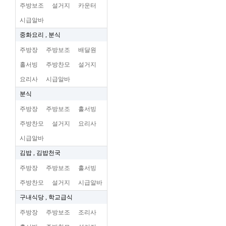
주방보조
설거지
카운터
시급알바
중화요리 , 분식
주방장
주방보조
배달원
홀서빙
주방찬모
설거지
요리사
시급알바
분식
주방장
주방보조
홀서빙
주방찬모
설거지
요리사
시급알바
김밥 , 김밥천국
주방장
주방보조
홀서빙
주방찬모
설거지
시급알바
구내식당 , 학교급식
주방장
주방보조
조리사