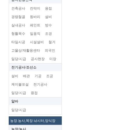
건축공사
칸막이
용접
경량철골
동바리
설비
실내공사
페인트
방수
형틀목수
일용직
조경
타일시공
시설설비
철거
고물상/재활용센타
외국인
일당/시급
공사현장
미장
전기공사/조선소
설비
배관
기공
조공
케이블포설
전기공사
일당/시급
용접
알바
일당/시급
농장.농사,목장.낚시터,양식장
농장/농사