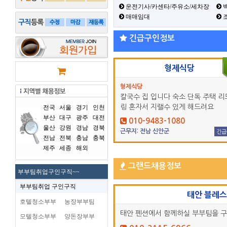
운전기사/카센타/주유소/세차장
백
매매임대
긴급구인정보
형제식당
형제식당
칼국수 집 입니다 숙소 단독 주택 리
링 혼자서 지랠수 있게 해드려요
전국
서울
경기
인천
부산
대구
광주
대전
010-9483-1080
울산
강원
경남
경북
근무지: 전남 신안군
긴급
전남
전북
충남
충북
제주
세종
해외
그랜드채용정보
부부팀취업구인구직~~
부부팀취업 구인구직
태안 블레
호텔청소부부
농장부부팀
태안 펜션에서 함께하실 부부팀을 
모텔청소부부
양돈장부부