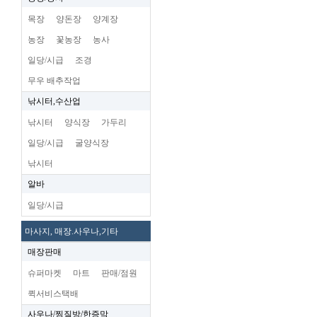
목장
양돈장
양계장
농장
꽃농장
농사
일당/시급
조경
무우 배추작업
낚시터,수산업
낚시터
양식장
가두리
일당/시급
굴양식장
낚시터
알바
일당/시급
마사지, 매장.사우나,기타
매장판매
슈퍼마켓
마트
판매/점원
퀵서비스택배
사우나/찜질방/한증막