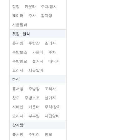
점장
카운타
주차/장치
웨이터
주차
감자탕
시급알바
횟집 , 일식
홀서빙
주방장
조리사
주방보조
카운터
주차
주방찬모
설거지
매니저
요리사
시급알바
한식
홀서빙
주방장
조리사
찬모
주방보조
설거지
지배인
카운터
주차/장치
요리사
부부팀
시급알바
감자탕
홀서빙
주방장
찬모