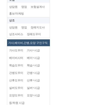
상담원
영업
보험설계사
홍보/마케팅
상조
상담원
영업
장례지도사
상조서비스
장례도우미
가사,베이비,간병,요양 구인구직
가사도우미
가사+시급
베이비시터
베이+시급
학습도우미
학습+시급
간병도우미
간병+시급
산후도우미
산후+시급
실버도우미
실버+시급
요양도우미
요양+시급
등/하원 시급