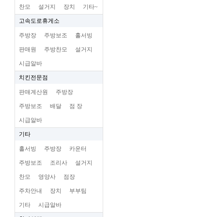
찬모
설거지
장치
기타~
고속도로휴게소
주방장
주방보조
홀서빙
판매원
주방찬모
설거지
시급알바
치킨전문점
판매계산원
주방장
주방보조
배달
점 장
시급알바
기타
홀서빙
주방장
카운터
주방보조
조리사
설거지
찬모
영양사
점장
주차안내
장치
부부팀
기타
시급알바