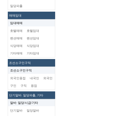
일당파출
매매임대
임대매매
호텔매매
호텔임대
펜션매매
펜션임대
식당매매
식당임대
기타매매
기타임대
조선소구인구직
조선소구인구직
외국인용접
내국인
외국인
구인
구직
용접
단기알바. 일당파출, 기타
알바: 일당/시급/기타
단기알바
일당알바