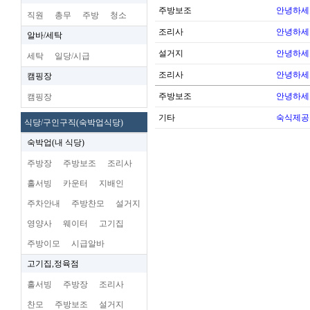
주방보조
안녕하세
직원
총무
주방
청소
조리사
안녕하세
알바/세탁
설거지
안녕하세
세탁
일당/시급
조리사
안녕하세
캠핑장
주방보조
안녕하세
캠핑장
기타
숙식제공
식당/구인구직(숙박업식당)
숙박업(내 식당)
주방장
주방보조
조리사
홀서빙
카운터
지배인
주차안내
주방찬모
설거지
영양사
웨이터
고기집
주방이모
시급알바
고기집,정육점
홀서빙
주방장
조리사
찬모
주방보조
설거지