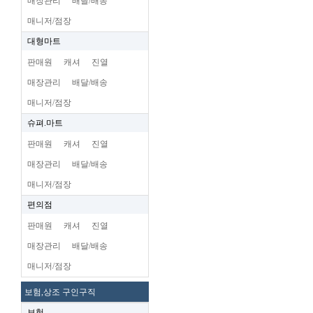
매장관리
배달/배송
매니저/점장
대형마트
판매원
캐셔
진열
매장관리
배달/배송
매니저/점장
슈펴.마트
판매원
캐셔
진열
매장관리
배달/배송
매니저/점장
편의점
판매원
캐셔
진열
매장관리
배달/배송
매니저/점장
보험,상조 구인구직
보험