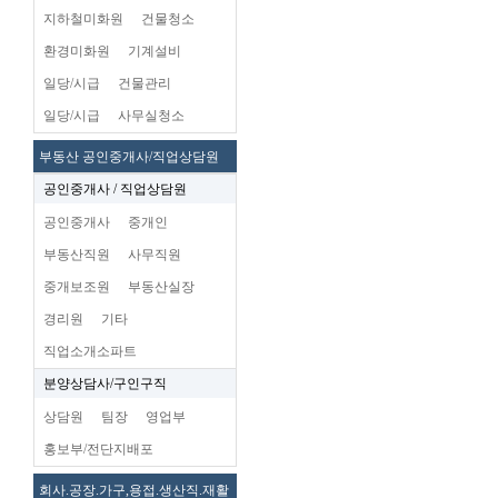
지하철미화원
건물청소
환경미화원
기계설비
일당/시급
건물관리
일당/시급
사무실청소
부동산 공인중개사/직업상담원
공인중개사 / 직업상담원
공인중개사
중개인
부동산직원
사무직원
중개보조원
부동산실장
경리원
기타
직업소개소파트
분양상담사/구인구직
상담원
팀장
영업부
홍보부/전단지배포
회사.공장.가구,용접.생산직.재활