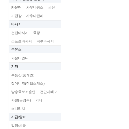
카운터
사우나청소
세신
기관장
사우나관리
마사지
건전마사지
족탕
스포츠마사지
피부마사지
주유소
카운터안내
기타
부동산(중개인)
잡메니저(직업소개소)
방송국보조출연
전단지배포
사찰(공양주)
기타
써니리치
시급/알바
일당/시급