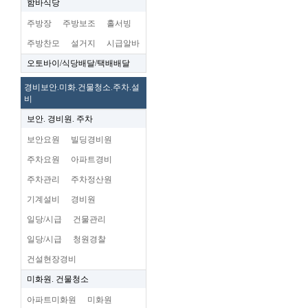
함바식당
주방장
주방보조
홀서빙
주방찬모
설거지
시급알바
오토바이/식당배달/택배배달
경비보안.미화.건물청소.주차.설
비
보안. 경비원. 주차
보안요원
빌딩경비원
주차요원
아파트경비
주차관리
주차정산원
기계설비
경비원
일당/시급
건물관리
일당/시급
청원경찰
건설현장경비
미화원. 건물청소
아파트미화원
미화원