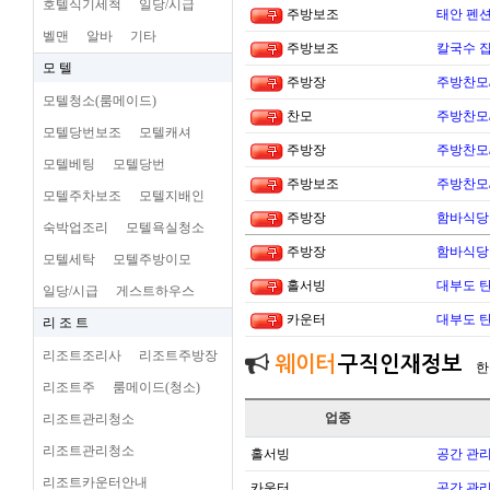
호텔식기세척
일당/시급
주방보조
태안 펜
벨맨
알바
기타
주방보조
칼국수 집
모 텔
주방장
주방찬모
모텔청소(룸메이드)
찬모
주방찬모
모텔당번보조
모텔캐셔
주방장
주방찬모
모텔베팅
모텔당번
주방보조
주방찬모
모텔주차보조
모텔지배인
주방장
함바식당
숙박업조리
모텔욕실청소
주방장
함바식당
모텔세탁
모텔주방이모
홀서빙
대부도 
일당/시급
게스트하우스
카운터
대부도 
리 조 트
리조트조리사
리조트주방장
웨이터
구직인재정보
한
리조트주
룸메이드(청소)
업종
리조트관리청소
리조트관리청소
홀서빙
공간 관리
리조트카운터안내
카운터
공간 관리