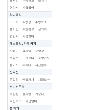
홀서빙
주방찬모
설거지
영양사
시급알바
학교급식
조리사
주방장
주방보조
홀서빙
주방찬모
설거지
영양사
시급알바
레스토랑 , 카페 커피
지배인
홀서빙
주방장
주방보조
카운터
주방찬모
설거지
웨이터
시급알바
정육점
종업원
배달기사
시급알바
커피전문점
주방장
홀서빙
카운터
주방보조
시급알바
빵/제과