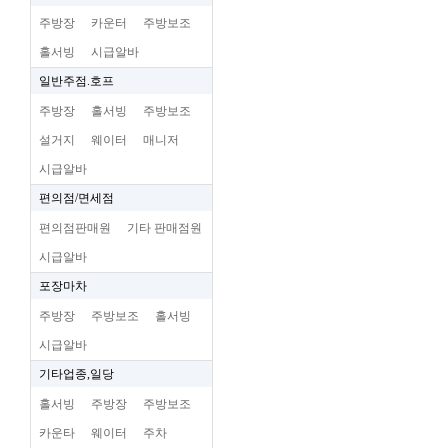
주방장
카운터
주방보조
홀서빙
시급알바
일반주점.호프
주방장
홀서빙
주방보조
설거지
웨이터
매니저
시급알바
편의점/면세점
편의점판매원
기타 판매점원
시급알바
포장마차
주방장
주방보조
홀서빙
시급알바
기타업종,일당
홀서빙
주방장
주방보조
카운타
웨이터
주차