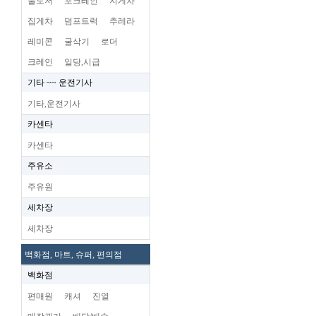
불도저
포크레인
지게차
집게차
덤프트럭
추레라
레미콘
굴삭기
로더
크레인
일당,시급
기타 ~~ 운전기사
기타,운전기사
카센타
카센타
주유소
주유원
세차장
세차장
백화점, 마트, 슈퍼, 편의점
백화점
편매원
캐셔
진열