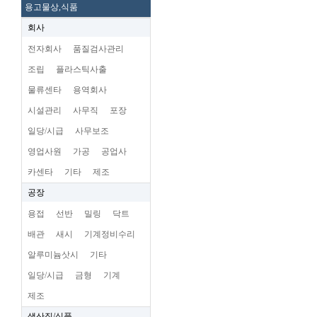
용고물상,식품
회사
전자회사
품질검사관리
조립
플라스틱사출
물류센타
용역회사
시설관리
사무직
포장
일당/시급
사무보조
영업사원
가공
공업사
카센타
기타
제조
공장
용접
선반
밀링
닥트
배관
새시
기계정비수리
알루미늄삿시
기타
일당/시급
금형
기계
제조
생산직/식품