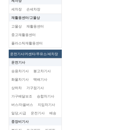
세차장
세차장
손세차장
재활용센터/고물상
고물상
재활용센터
중고재활용센터
플라스틱재활용센터
운전기사/카센타/주유소/세차장
운전기사
승용차기사
봉고차기사
화물차기사
택배기사
상하차
가구점기사
가구배달보조
승합차기사
버스/마을버스
지입차기사
일당,시급
운전기사
배송
중장비기사