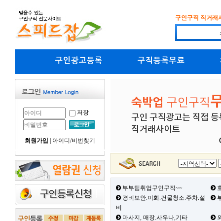
구인구직 직거래
구인광고등록
구직등록무료
저장
회원가입
|
아이디/비번찾기
부부팀취업구인구직~~
호
경비보안.미화.건물청소.주차.설
부
비
마사지, 매장.사우나,기타