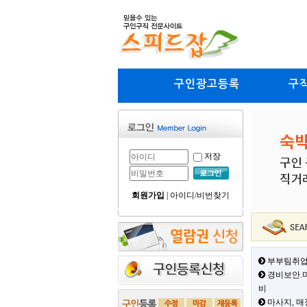
구인광고등록
구
저장
회원가입
|
아이디/비번찾기
부부팀취업
경비보안.미
비
마사지, 매