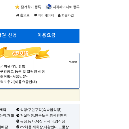
람권 신청
이용요금
✅ 회원가입 방법
구인광고 등록 및 열람권 신청
※취업~처음방문~
※도우미(이용요금안내)
 세탁
식당/구인구직(숙박업식당)
생산직.재활
건설현장.단순노무.외국인인력
농장.농사,목장.낚시터,양식장
배배달
cnc체용,세차장,재활센터,고물상