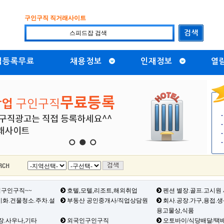
구인구직 직거래사이트
직등록무료
채용정보
인재정보
열
1
2
3
구인구직~~
호텔,모텔,리조트,해외취업
펜션 별장.골프.고시원
화.건물청소.주차.설
부동산 공인중개사/직업상담원
회사.공장.가구,용접.
용고물상,식품
장.사우나,기타
외국인구인구직
오토바이/식당배달/택