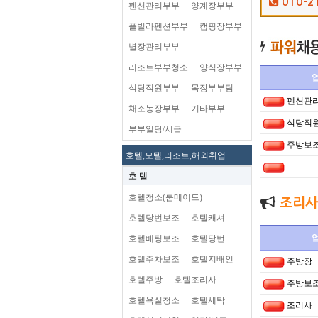
010-2
펜션관리부부
양계장부부
플빌라펜션부부
캠핑장부부
별장관리부부
리조트부부청소
양식장부부
식당직원부부
목장부부팀
펜션관
채소농장부부
기타부부
식당직
부부일당/시급
주방보
호텔,모텔,리조트,해외취업
호 텔
호텔청소(룸메이드)
조리사
호텔당번보조
호텔캐셔
호텔베팅보조
호텔당번
호텔주차보조
호텔지배인
주방장
호텔주방
호텔조리사
주방보
호텔욕실청소
호텔세탁
조리사