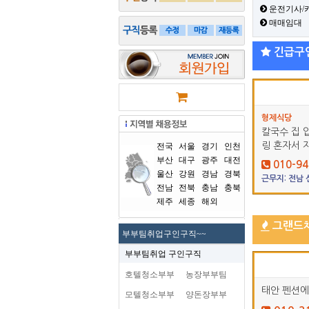
운전기사/
매매임대
긴급구
형제식당
칼국수 집 
링 혼자서 
전국
서울
경기
인천
부산
대구
광주
대전
010-94
울산
강원
경남
경북
근무지: 전남
전남
전북
충남
충북
제주
세종
해외
그랜드
부부팀취업구인구직~~
부부팀취업 구인구직
호텔청소부부
농장부부팀
태안 펜션에
모텔청소부부
양돈장부부