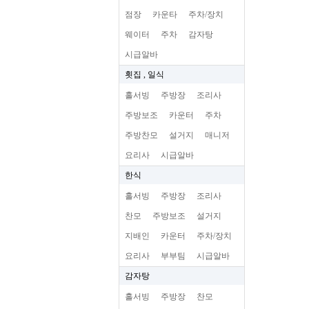
점장
카운타
주차/장치
웨이터
주차
감자탕
시급알바
횟집 , 일식
홀서빙
주방장
조리사
주방보조
카운터
주차
주방찬모
설거지
매니저
요리사
시급알바
한식
홀서빙
주방장
조리사
찬모
주방보조
설거지
지배인
카운터
주차/장치
요리사
부부팀
시급알바
감자탕
홀서빙
주방장
찬모