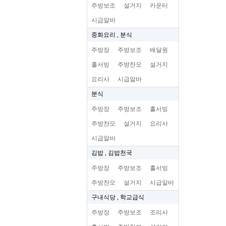
주방보조
설거지
카운터
시급알바
중화요리 , 분식
주방장
주방보조
배달원
홀서빙
주방찬모
설거지
요리사
시급알바
분식
주방장
주방보조
홀서빙
주방찬모
설거지
요리사
시급알바
김밥 , 김밥천국
주방장
주방보조
홀서빙
주방찬모
설거지
시급알바
구내식당 , 학교급식
주방장
주방보조
조리사