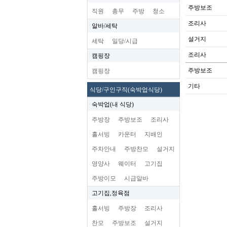
주방보조
직원
총무
주방
청소
조리사
알바/세탁
설거지
세탁
일당/시급
조리사
캠핑장
주방보조
캠핑장
기타
식당/구인구직(숙박업식당)
숙박업(내 식당)
주방장
주방보조
조리사
홀서빙
카운터
지배인
주차안내
주방찬모
설거지
영양사
웨이터
고기집
주방이모
시급알바
고기집,정육점
홀서빙
주방장
조리사
찬모
주방보조
설거지