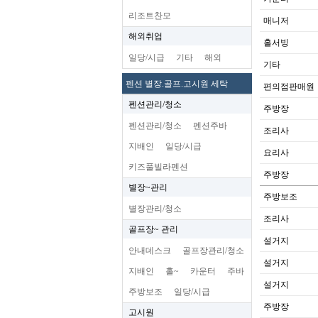
리조트찬모
매니저
해외취업
홀서빙
일당/시급
기타
해외
기타
펜션 별장.골프.고시원 세탁
편의점판매원
펜션관리/청소
주방장
펜션관리/청소
펜션주바
조리사
지배인
일당/시급
요리사
키즈풀빌라펜션
주방장
별장~관리
주방보조
별장관리/청소
조리사
골프장~ 관리
설거지
안내데스크
골프장관리/청소
설거지
지배인
홀~
카운터
주바
설거지
주방보조
일당/시급
주방장
고시원