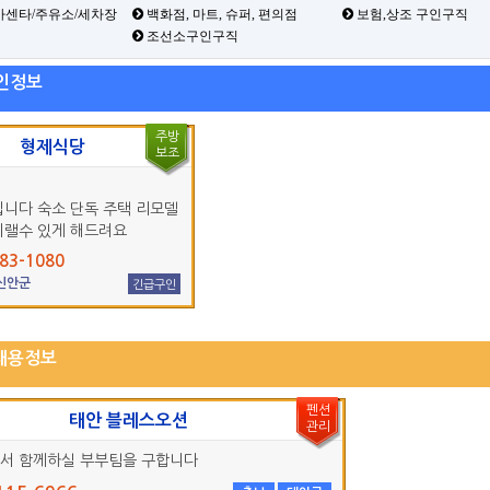
카센타/주유소/세차장
백화점, 마트, 슈퍼, 편의점
보험,상조 구인구직
조선소구인구직
인정보
주방
형제식당
보조
입니다 숙소 단독 주택 리모델
지랠수 있게 해드려요
83-1080
 신안군
긴급구인
채용정보
펜션
태안 블레스오션
관리
서 함께하실 부부팀을 구합니다