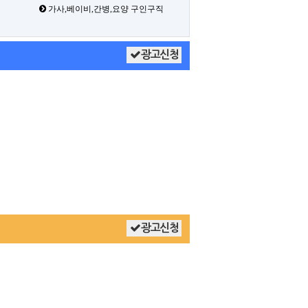
가사,베이비,간병,요양 구인구직
광고신청
광고신청