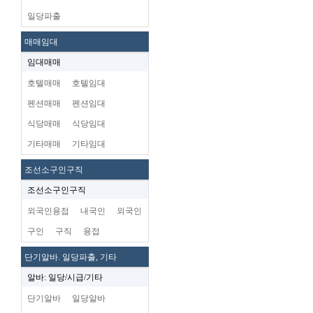
일당파출
매매임대
임대매매
호텔매매
호텔임대
펜션매매
펜션임대
식당매매
식당임대
기타매매
기타임대
조선소구인구직
조선소구인구직
외국인용접
내국인
외국인
구인
구직
용접
단기알바. 일당파출, 기타
알바: 일당/시급/기타
단기알바
일당알바