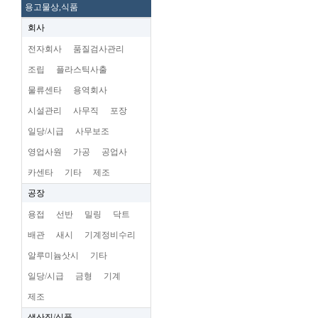
용고물상,식품
회사
전자회사
품질검사관리
조립
플라스틱사출
물류센타
용역회사
시설관리
사무직
포장
일당/시급
사무보조
영업사원
가공
공업사
카센타
기타
제조
공장
용접
선반
밀링
닥트
배관
새시
기계정비수리
알루미늄삿시
기타
일당/시급
금형
기계
제조
생산직/식품