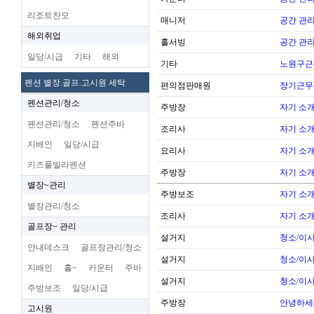
리조트찬모
매니저
공간 관리
해외취업
홀서빙
공간 관리
일당/시급
기타
해외
기타
노원구근
펜션 별장.골프.고시원 세탁
편의점판매원
장기근무
펜션관리/청소
주방장
자기 소
펜션관리/청소
펜션주바
조리사
자기 소
지배인
일당/시급
요리사
자기 소
키즈풀빌라펜션
주방장
자기 소
별장~관리
주방보조
자기 소
별장관리/청소
조리사
자기 소
골프장~ 관리
설거지
청소/이사
안내데스크
골프장관리/청소
설거지
청소/이사
지배인
홀~
카운터
주바
설거지
청소/이사
주방보조
일당/시급
주방장
안녕하세
고시원