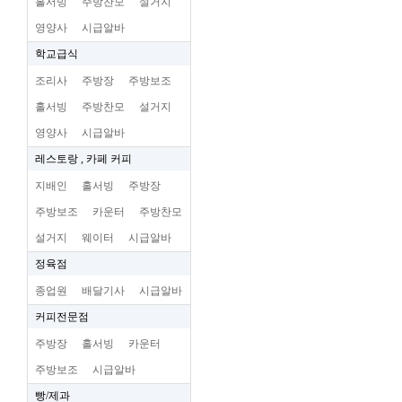
홀서빙
주방찬모
설거지
영양사
시급알바
학교급식
조리사
주방장
주방보조
홀서빙
주방찬모
설거지
영양사
시급알바
레스토랑 , 카페 커피
지배인
홀서빙
주방장
주방보조
카운터
주방찬모
설거지
웨이터
시급알바
정육점
종업원
배달기사
시급알바
커피전문점
주방장
홀서빙
카운터
주방보조
시급알바
빵/제과