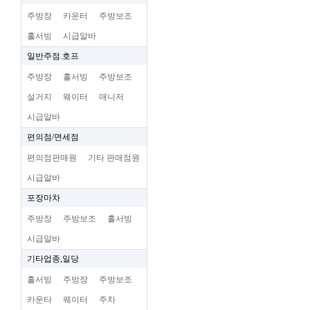
주방장
카운터
주방보조
홀서빙
시급알바
일반주점.호프
주방장
홀서빙
주방보조
설거지
웨이터
매니저
시급알바
편의점/면세점
편의점판매원
기타 판매점원
시급알바
포장마차
주방장
주방보조
홀서빙
시급알바
기타업종,일당
홀서빙
주방장
주방보조
카운타
웨이터
주차