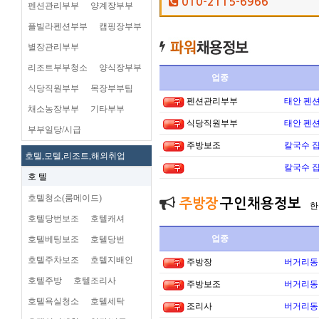
010-2115-6966
펜션관리부부
양계장부부
플빌라펜션부부
캠핑장부부
별장관리부부
리조트부부청소
양식장부부
업종
식당직원부부
목장부부팀
펜션관리부부
태안 펜
채소농장부부
기타부부
식당직원부부
태안 펜
부부일당/시급
주방보조
칼국수 집
호텔,모텔,리조트,해외취업
칼국수 집
호 텔
호텔청소(룸메이드)
주방장
구인채용정보
한
호텔당번보조
호텔캐셔
업종
호텔베팅보조
호텔당번
호텔주차보조
호텔지배인
주방장
버거리동타
호텔주방
호텔조리사
주방보조
버거리동타
호텔욕실청소
호텔세탁
조리사
버거리동타