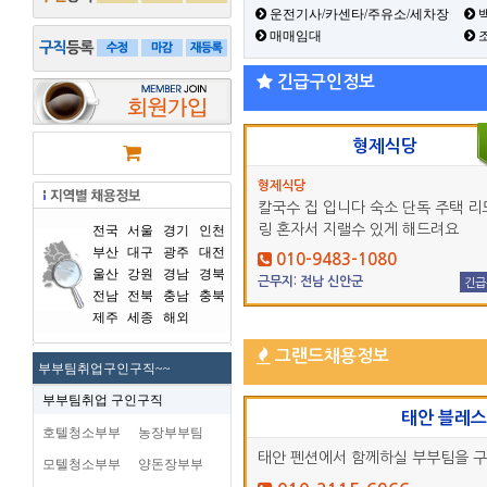
운전기사/카센타/주유소/세차장
백
매매임대
긴급구인정보
형제식당
형제식당
칼국수 집 입니다 숙소 단독 주택 리
링 혼자서 지랠수 있게 해드려요
전국
서울
경기
인천
부산
대구
광주
대전
010-9483-1080
울산
강원
경남
경북
근무지: 전남 신안군
긴급
전남
전북
충남
충북
제주
세종
해외
그랜드채용정보
부부팀취업구인구직~~
부부팀취업 구인구직
태안 블레
호텔청소부부
농장부부팀
태안 펜션에서 함께하실 부부팀을 
모텔청소부부
양돈장부부