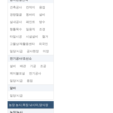
건축공사
칸막이
용접
경량철골
동바리
설비
실내공사
페인트
방수
형틀목수
일용직
조경
타일시공
시설설비
철거
고물상/재활용센타
외국인
일당/시급
공사현장
미장
전기공사/조선소
설비
배관
기공
조공
케이블포설
전기공사
일당/시급
용접
알바
일당/시급
농장.농사,목장.낚시터,양식장
농장/농사