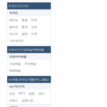
외국인구인구직
외국인
베트남
몽골
태국
필리핀
중국
교포
러시아
일본
미국
기타외국인
오토바이/식당배달/택배배달
오토바이배달
식당배달
치킨배달
택배배달
cnc체용,세차장,재활센터,고물상
cnc구인구직
MCT
선반
밀링
연마
프레스
금형가공