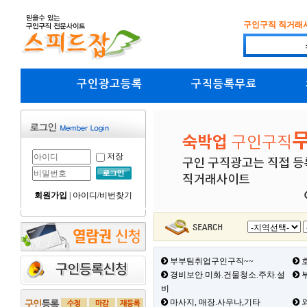
구인구직 직거래
구인광고등록
구직등록무료
저장
회원가입
|
아이디/비번찾기
부부팀취업구인구직~~
호
경비보안.미화.건물청소.주차.설
부
비
마사지, 매장.사우나,기타