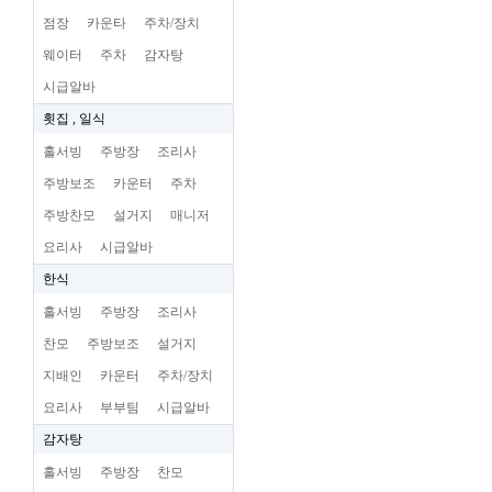
점장
카운타
주차/장치
웨이터
주차
감자탕
시급알바
횟집 , 일식
홀서빙
주방장
조리사
주방보조
카운터
주차
주방찬모
설거지
매니저
요리사
시급알바
한식
홀서빙
주방장
조리사
찬모
주방보조
설거지
지배인
카운터
주차/장치
요리사
부부팀
시급알바
감자탕
홀서빙
주방장
찬모