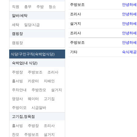
주방보조
안녕하세
직원
총무
주방
청소
조리사
안녕하세
알바/세탁
설거지
안녕하세
세탁
일당/시급
조리사
안녕하세
캠핑장
주방보조
안녕하세
캠핑장
기타
숙식제공
식당/구인구직(숙박업식당)
숙박업(내 식당)
주방장
주방보조
조리사
홀서빙
카운터
지배인
주차안내
주방찬모
설거지
영양사
웨이터
고기집
주방이모
시급알바
고기집,정육점
홀서빙
주방장
조리사
찬모
주방보조
설거지