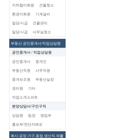
지하철미화원
건물청소
환경미화원
기계설비
일당/시급
건물관리
일당/시급
사무실청소
부동산 공인중개사/직업상담원
공인중개사 / 직업상담원
공인중개사
중개인
부동산직원
사무직원
중개보조원
부동산실장
경리원
기타
직업소개소파트
분양상담사/구인구직
상담원
팀장
영업부
홍보부/전단지배포
회사.공장.가구,용접.생산직.재활