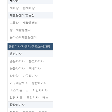
세차장
세차장
손세차장
재활용센터/고물상
고물상
재활용센터
중고재활용센터
플라스틱재활용센터
운전기사/카센타/주유소/세차장
운전기사
승용차기사
봉고차기사
화물차기사
택배기사
상하차
가구점기사
가구배달보조
승합차기사
버스/마을버스
지입차기사
일당,시급
운전기사
배송
중장비기사