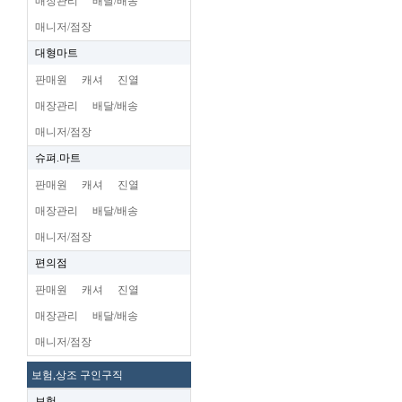
매장관리
배달/배송
매니저/점장
대형마트
판매원
캐셔
진열
매장관리
배달/배송
매니저/점장
슈펴.마트
판매원
캐셔
진열
매장관리
배달/배송
매니저/점장
편의점
판매원
캐셔
진열
매장관리
배달/배송
매니저/점장
보험,상조 구인구직
보험