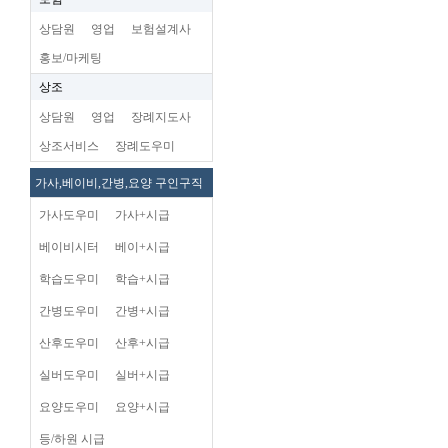
상담원
영업
보험설계사
홍보/마케팅
상조
상담원
영업
장례지도사
상조서비스
장례도우미
가사,베이비,간병,요양 구인구직
가사도우미
가사+시급
베이비시터
베이+시급
학습도우미
학습+시급
간병도우미
간병+시급
산후도우미
산후+시급
실버도우미
실버+시급
요양도우미
요양+시급
등/하원 시급