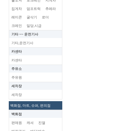
불도저
포크레인
지게차
집게차
덤프트럭
추레라
레미콘
굴삭기
로더
크레인
일당,시급
기타 ~~ 운전기사
기타,운전기사
카센타
카센타
주유소
주유원
세차장
세차장
백화점, 마트, 슈퍼, 편의점
백화점
편매원
캐셔
진열