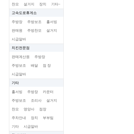
찬모
설거지
장치
기타~
고속도로휴게소
주방장
주방보조
홀서빙
판매원
주방찬모
설거지
시급알바
치킨전문점
판매계산원
주방장
주방보조
배달
점 장
시급알바
기타
홀서빙
주방장
카운터
주방보조
조리사
설거지
찬모
영양사
점장
주차안내
장치
부부팀
기타
시급알바