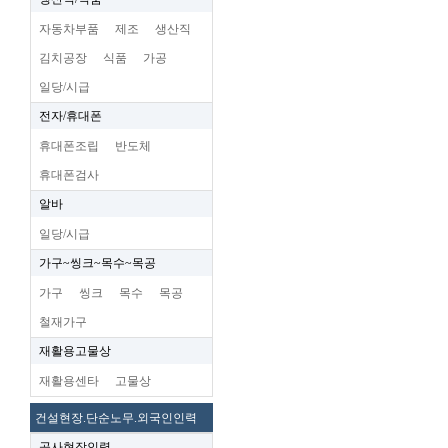
자동차부품
제조
생산직
김치공장
식품
가공
일당/시급
전자/휴대폰
휴대폰조립
반도체
휴대폰검사
알바
일당/시급
가구~씽크~목수~목공
가구
씽크
목수
목공
철재가구
재활용고물상
재활용센타
고물상
건설현장.단순노무.외국인인력
공사현장인력