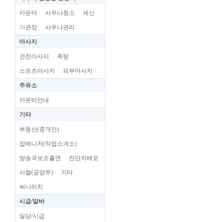
카운터
사우나청소
세신
기관장
사우나관리
마사지
건전마사지
족탕
스포츠마사지
피부마사지
주유소
카운터안내
기타
부동산(중개인)
잡메니저(직업소개소)
방송국보조출연
전단지배포
사찰(공양주)
기타
써니리치
시급/알바
일당/시급