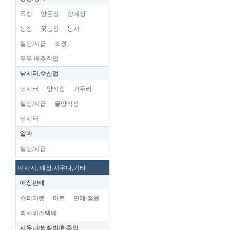
목장
양돈장
양계장
농장
꽃농장
농사
일당/시급
조경
무우 배추작업
낚시터,수산업
낚시터
양식장
가두리
일당/시급
굴양식장
낚시터
알바
일당/시급
마사지, 매장.사우나,기타
매장판매
슈퍼마켓
마트
판매/점원
퀵서비스택배
사우나/찜질방/한증막