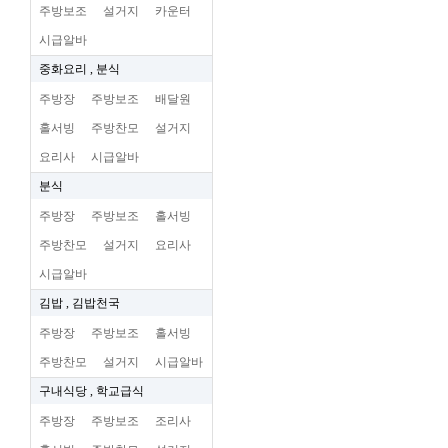
주방보조
설거지
카운터
시급알바
중화요리 , 분식
주방장
주방보조
배달원
홀서빙
주방찬모
설거지
요리사
시급알바
분식
주방장
주방보조
홀서빙
주방찬모
설거지
요리사
시급알바
김밥 , 김밥천국
주방장
주방보조
홀서빙
주방찬모
설거지
시급알바
구내식당 , 학교급식
주방장
주방보조
조리사