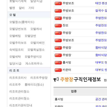
호텔식기세척
일당/시급
주방보조
태안 펜
벨맨
알바
기타
주방보조
칼국수 집
모 텔
주방장
주방찬모
모텔청소(룸메이드)
찬모
주방찬모
모텔당번보조
모텔캐셔
주방장
주방찬모
모텔베팅
모텔당번
주방보조
주방찬모
모텔주차보조
모텔지배인
주방장
함바식당
숙박업조리
모텔욕실청소
주방장
함바식당
모텔세탁
모텔주방이모
홀서빙
대부도 
일당/시급
게스트하우스
카운터
대부도 
리 조 트
리조트조리사
리조트주방장
주방장
구직인재정보
한
리조트주
룸메이드(청소)
업종
리조트관리청소
리조트관리청소
홀서빙
공간 관리
리조트카운터안내
카운터
공간 관리