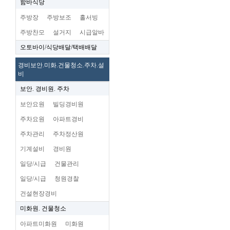
함바식당
주방장
주방보조
홀서빙
주방찬모
설거지
시급알바
오토바이/식당배달/택배배달
경비보안.미화.건물청소.주차.설
비
보안. 경비원. 주차
보안요원
빌딩경비원
주차요원
아파트경비
주차관리
주차정산원
기계설비
경비원
일당/시급
건물관리
일당/시급
청원경찰
건설현장경비
미화원. 건물청소
아파트미화원
미화원