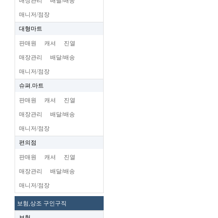
매장관리
배달/배송
매니저/점장
대형마트
판매원
캐셔
진열
매장관리
배달/배송
매니저/점장
슈펴.마트
판매원
캐셔
진열
매장관리
배달/배송
매니저/점장
편의점
판매원
캐셔
진열
매장관리
배달/배송
매니저/점장
보험,상조 구인구직
보험