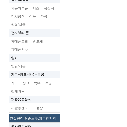
자동차부품
제조
생산직
김치공장
식품
가공
일당/시급
전자/휴대폰
휴대폰조립
반도체
휴대폰검사
알바
일당/시급
가구~씽크~목수~목공
가구
씽크
목수
목공
철재가구
재활용고물상
재활용센타
고물상
건설현장.단순노무.외국인인력
공사현장인력