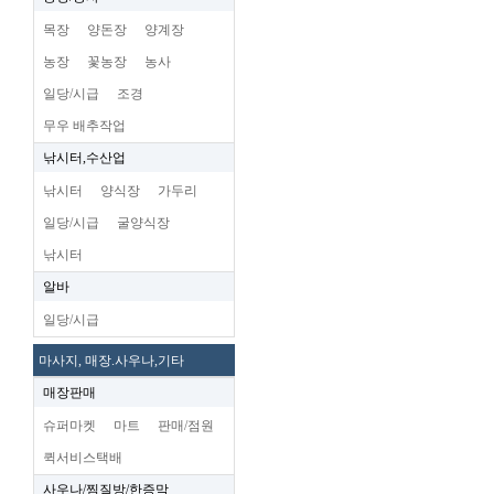
목장
양돈장
양계장
농장
꽃농장
농사
일당/시급
조경
무우 배추작업
낚시터,수산업
낚시터
양식장
가두리
일당/시급
굴양식장
낚시터
알바
일당/시급
마사지, 매장.사우나,기타
매장판매
슈퍼마켓
마트
판매/점원
퀵서비스택배
사우나/찜질방/한증막