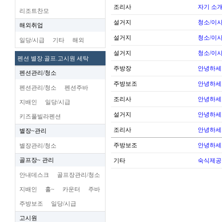
조리사
자기 소
리조트찬모
설거지
청소/이사
해외취업
설거지
청소/이사
일당/시급
기타
해외
설거지
청소/이사
펜션 별장.골프.고시원 세탁
주방장
안녕하세
펜션관리/청소
주방보조
안녕하세
펜션관리/청소
펜션주바
조리사
안녕하세
지배인
일당/시급
설거지
안녕하세
키즈풀빌라펜션
조리사
안녕하세
별장~관리
주방보조
안녕하세
별장관리/청소
골프장~ 관리
기타
숙식제공
안내데스크
골프장관리/청소
지배인
홀~
카운터
주바
주방보조
일당/시급
고시원