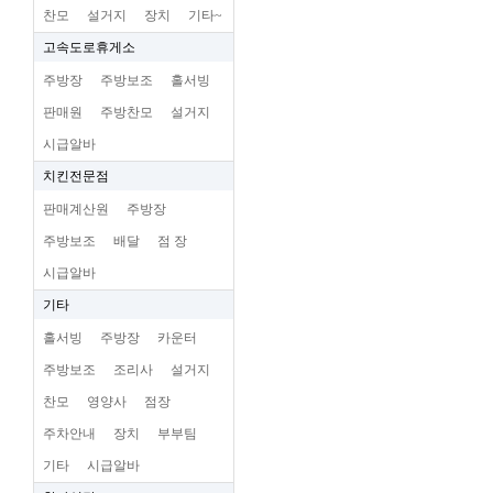
찬모
설거지
장치
기타~
고속도로휴게소
주방장
주방보조
홀서빙
판매원
주방찬모
설거지
시급알바
치킨전문점
판매계산원
주방장
주방보조
배달
점 장
시급알바
기타
홀서빙
주방장
카운터
주방보조
조리사
설거지
찬모
영양사
점장
주차안내
장치
부부팀
기타
시급알바