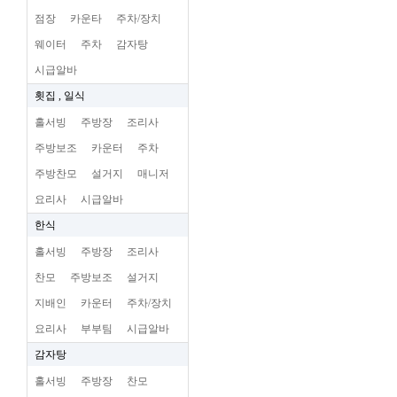
점장
카운타
주차/장치
웨이터
주차
감자탕
시급알바
횟집 , 일식
홀서빙
주방장
조리사
주방보조
카운터
주차
주방찬모
설거지
매니저
요리사
시급알바
한식
홀서빙
주방장
조리사
찬모
주방보조
설거지
지배인
카운터
주차/장치
요리사
부부팀
시급알바
감자탕
홀서빙
주방장
찬모