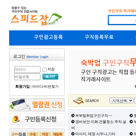
구인구직 직거래
구인광고등록
구직등록무료
저장
회원가입
|
아이디/비번찾기
부부팀취업구인구직~~
호
경비보안.미화.건물청소.주차.설
부
비
마사지, 매장.사우나,기타