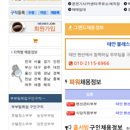
운전기사/카센타/주유소/세차장
백
매매임대
그랜드채용정보
태안 블레
태안 펜션에서 함께하실 부부팀을 
전국
서울
경기
인천
010-2115-6966
부산
대구
광주
대전
울산
강원
경남
경북
전남
전북
충남
충북
제주
세종
해외
업종
부부팀취업구인구직~~
펜션관리부부
태안 펜
부부팀취업 구인구직
식당직원부부
태안 펜
호텔청소부부
농장부부팀
모텔청소부부
양돈장부부
홀서빙
구인채용정보
한