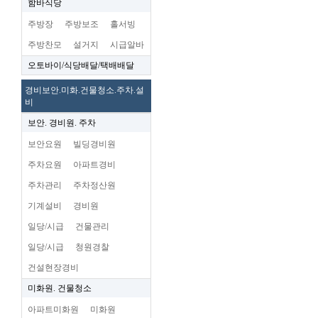
함바식당
주방장
주방보조
홀서빙
주방찬모
설거지
시급알바
오토바이/식당배달/택배배달
경비보안.미화.건물청소.주차.설
비
보안. 경비원. 주차
보안요원
빌딩경비원
주차요원
아파트경비
주차관리
주차정산원
기계설비
경비원
일당/시급
건물관리
일당/시급
청원경찰
건설현장경비
미화원. 건물청소
아파트미화원
미화원