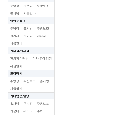
주방장
카운터
주방보조
홀서빙
시급알바
일반주점.호프
주방장
홀서빙
주방보조
설거지
웨이터
매니저
시급알바
편의점/면세점
편의점판매원
기타 판매점원
시급알바
포장마차
주방장
주방보조
홀서빙
시급알바
기타업종,일당
홀서빙
주방장
주방보조
카운타
웨이터
주차