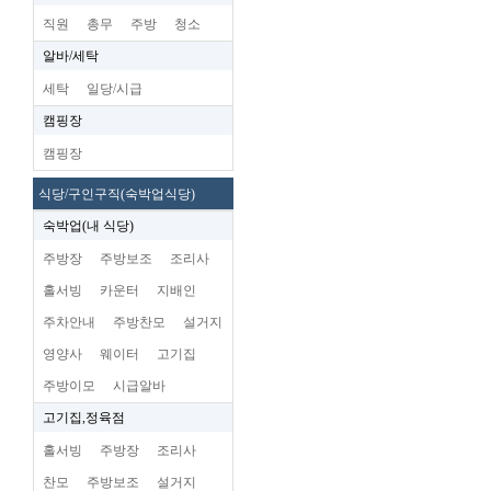
직원
총무
주방
청소
알바/세탁
세탁
일당/시급
캠핑장
캠핑장
식당/구인구직(숙박업식당)
숙박업(내 식당)
주방장
주방보조
조리사
홀서빙
카운터
지배인
주차안내
주방찬모
설거지
영양사
웨이터
고기집
주방이모
시급알바
고기집,정육점
홀서빙
주방장
조리사
찬모
주방보조
설거지