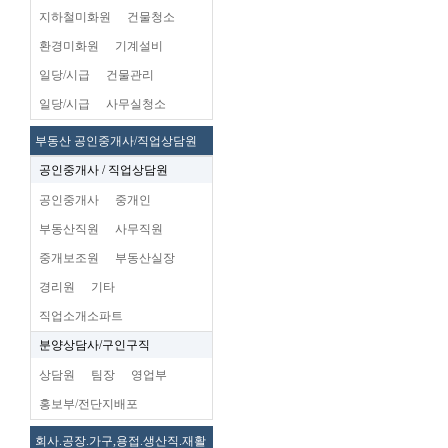
지하철미화원
건물청소
환경미화원
기계설비
일당/시급
건물관리
일당/시급
사무실청소
부동산 공인중개사/직업상담원
공인중개사 / 직업상담원
공인중개사
중개인
부동산직원
사무직원
중개보조원
부동산실장
경리원
기타
직업소개소파트
분양상담사/구인구직
상담원
팀장
영업부
홍보부/전단지배포
회사.공장.가구,용접.생산직.재활