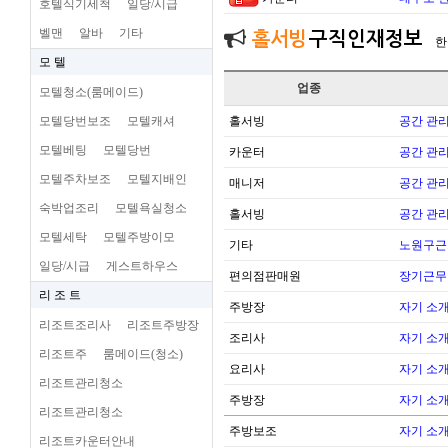
호텔식기세척
일당/시급
벨맨
알바
기타
홀서빙
구직인재정보
한
모 텔
업종
모텔청소(룸메이드)
모텔당번보조
모텔캐셔
홀서빙
공간 관리
모텔베팅
모텔당번
카운터
공간 관리
모텔주차보조
모텔지배인
매니저
공간 관리
숙박업조리
모텔욕실청소
홀서빙
공간 관리
모텔세탁
모텔주방이모
기타
노원구근
일당/시급
게스트하우스
편의점판매원
장기근무
리 조 트
주방장
자기 소
리조트조리사
리조트주방장
조리사
자기 소
리조트주
룸메이드(청소)
요리사
자기 소
리조트관리청소
주방장
자기 소
리조트관리청소
주방보조
자기 소
리조트카운터안내