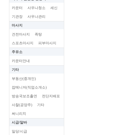
카운터
사우나청소
세신
기관장
사우나관리
마사지
건전마사지
족탕
스포츠마사지
피부마사지
주유소
카운터안내
기타
부동산(중개인)
잡메니저(직업소개소)
방송국보조출연
전단지배포
사찰(공양주)
기타
써니리치
시급/알바
일당/시급