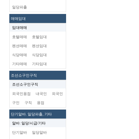
일당파출
매매임대
임대매매
호텔매매
호텔임대
펜션매매
펜션임대
식당매매
식당임대
기타매매
기타임대
조선소구인구직
조선소구인구직
외국인용접
내국인
외국인
구인
구직
용접
단기알바. 일당파출, 기타
알바: 일당/시급/기타
단기알바
일당알바