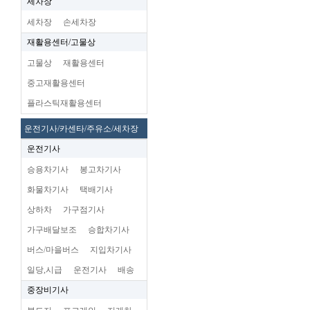
세차장
세차장
손세차장
재활용센터/고물상
고물상
재활용센터
중고재활용센터
플라스틱재활용센터
운전기사/카센타/주유소/세차장
운전기사
승용차기사
봉고차기사
화물차기사
택배기사
상하차
가구점기사
가구배달보조
승합차기사
버스/마을버스
지입차기사
일당,시급
운전기사
배송
중장비기사