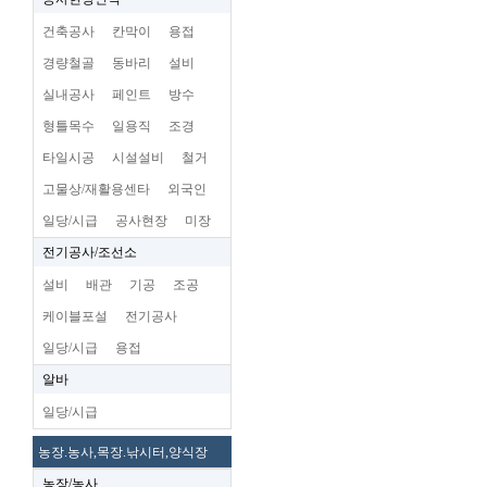
건축공사
칸막이
용접
경량철골
동바리
설비
실내공사
페인트
방수
형틀목수
일용직
조경
타일시공
시설설비
철거
고물상/재활용센타
외국인
일당/시급
공사현장
미장
전기공사/조선소
설비
배관
기공
조공
케이블포설
전기공사
일당/시급
용접
알바
일당/시급
농장.농사,목장.낚시터,양식장
농장/농사