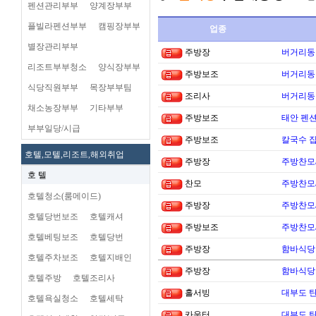
펜션관리부부
양계장부부
플빌라펜션부부
캠핑장부부
업종
별장관리부부
주방장
버거리동타
리조트부부청소
양식장부부
주방보조
버거리동타
식당직원부부
목장부부팀
조리사
버거리동타
채소농장부부
기타부부
주방보조
태안 펜
부부일당/시급
주방보조
칼국수 집
호텔,모텔,리조트,해외취업
주방장
주방찬모
호 텔
찬모
주방찬모
호텔청소(룸메이드)
주방장
주방찬모
호텔당번보조
호텔캐셔
주방보조
주방찬모
호텔베팅보조
호텔당번
주방장
함바식당
호텔주차보조
호텔지배인
주방장
함바식당
호텔주방
호텔조리사
홀서빙
대부도 
호텔욕실청소
호텔세탁
카운터
대부도 