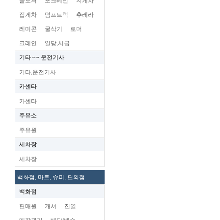
불도저
포크레인
지게차
집게차
덤프트럭
추레라
레미콘
굴삭기
로더
크레인
일당,시급
기타 ~~ 운전기사
기타,운전기사
카센타
카센타
주유소
주유원
세차장
세차장
백화점, 마트, 슈퍼, 편의점
백화점
편매원
캐셔
진열