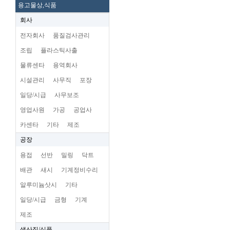
용고물상,식품
회사
전자회사
품질검사관리
조립
플라스틱사출
물류센타
용역회사
시설관리
사무직
포장
일당/시급
사무보조
영업사원
가공
공업사
카센타
기타
제조
공장
용접
선반
밀링
닥트
배관
새시
기계정비수리
알루미늄삿시
기타
일당/시급
금형
기계
제조
생산직/식품