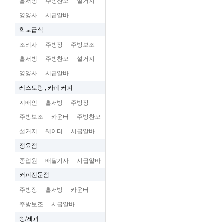
홀서빙
주방찬모
설거지
영양사
시급알바
학교급식
조리사
주방장
주방보조
홀서빙
주방찬모
설거지
영양사
시급알바
레스토랑 , 카페 커피
지배인
홀서빙
주방장
주방보조
카운터
주방찬모
설거지
웨이터
시급알바
정육점
종업원
배달기사
시급알바
커피전문점
주방장
홀서빙
카운터
주방보조
시급알바
빵/제과