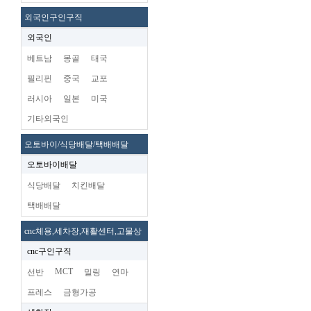
외국인구인구직
외국인
베트남
몽골
태국
필리핀
중국
교포
러시아
일본
미국
기타외국인
오토바이/식당배달/택배배달
오토바이배달
식당배달
치킨배달
택배배달
cnc체용,세차장,재활센터,고물상
cnc구인구직
MCT
선반
밀링
연마
프레스
금형가공