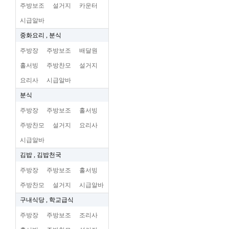
주방보조
설거지
카운터
시급알바
중화요리 , 분식
주방장
주방보조
배달원
홀서빙
주방찬모
설거지
요리사
시급알바
분식
주방장
주방보조
홀서빙
주방찬모
설거지
요리사
시급알바
김밥 , 김밥천국
주방장
주방보조
홀서빙
주방찬모
설거지
시급알바
구내식당 , 학교급식
주방장
주방보조
조리사