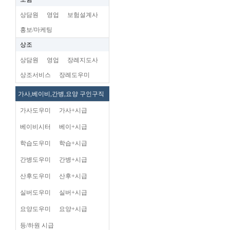
상담원
영업
보험설계사
홍보/마케팅
상조
상담원
영업
장례지도사
상조서비스
장례도우미
가사,베이비,간병,요양 구인구직
가사도우미
가사+시급
베이비시터
베이+시급
학습도우미
학습+시급
간병도우미
간병+시급
산후도우미
산후+시급
실버도우미
실버+시급
요양도우미
요양+시급
등/하원 시급